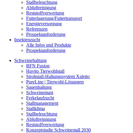
Stallbeleuchtung
Abluftreinigung
Reststoffverwertung
Futterlagerung/Futtertransport
Energieversorgung
Referenzen
Prospektanforderung
Insektenzucht
Alle Infos und Produkte
Prospektanforderung
Schweinehaltung
BFN Fusion
Havito Tierwohlstall
Strohstall-Haltungssystem Xaletto
PureLine | Tierwohl-Lösungen
Sauenhaltung
Schweinemast
Ferkelaufzucht
Stallmanagement
Stallklima
Stallbeleuchtung
Abluftreinigung
Reststoffverwertung
Konzeptstudie Schweinestall 2030