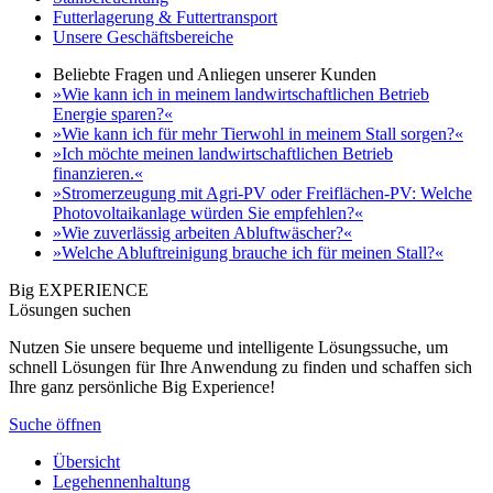
Futterlagerung & Futtertransport
Unsere Geschäftsbereiche
Beliebte Fragen und Anliegen unserer Kunden
»Wie kann ich in meinem landwirtschaftlichen Betrieb
Energie sparen?«
»Wie kann ich für mehr Tierwohl in meinem Stall sorgen?«
»Ich möchte meinen landwirtschaftlichen Betrieb
finanzieren.«
»Stromerzeugung mit Agri-PV oder Freiflächen-PV: Welche
Photovoltaikanlage würden Sie empfehlen?«
»Wie zuverlässig arbeiten Abluftwäscher?«
»Welche Abluftreinigung brauche ich für meinen Stall?«
Big EXPERIENCE
Lösungen suchen
Nutzen Sie unsere bequeme und intelligente Lösungssuche, um
schnell Lösungen für Ihre Anwendung zu finden und schaffen sich
Ihre ganz persönliche Big Experience!
Suche öffnen
Übersicht
Legehennenhaltung