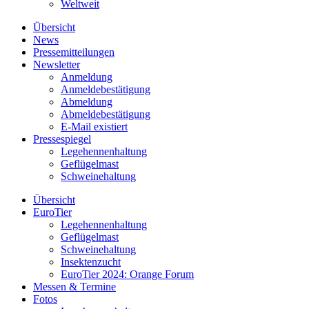
Weltweit
Übersicht
News
Pressemitteilungen
Newsletter
Anmeldung
Anmeldebestätigung
Abmeldung
Abmeldebestätigung
E-Mail existiert
Pressespiegel
Legehennenhaltung
Geflügelmast
Schweinehaltung
Übersicht
EuroTier
Legehennenhaltung
Geflügelmast
Schweinehaltung
Insektenzucht
EuroTier 2024: Orange Forum
Messen & Termine
Fotos