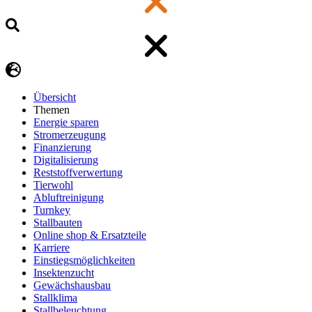
Übersicht
Themen
Energie sparen
Stromerzeugung
Finanzierung
Digitalisierung
Reststoffverwertung
Tierwohl
Abluftreinigung
Turnkey
Stallbauten
Online shop & Ersatzteile
Karriere
Einstiegsmöglichkeiten
Insektenzucht
Gewächshausbau
Stallklima
Stallbeleuchtung