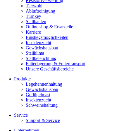
Reststoffverwertung
Tierwohl
Abluftreinigung
Turnkey
Stallbauten
Online shop & Ersatzteile
Karriere
Einstiegsmöglichkeiten
Insektenzucht
Gewächshausbau
Stallklima
Stallbeleuchtung
Futterlagerung & Futtertransport
Unsere Geschäftsbereiche
Produkte
Legehennenhaltung
Gewächshausbau
Geflügelmast
Insektenzucht
Schweinehaltung
Service
Support & Service
Unternehmen