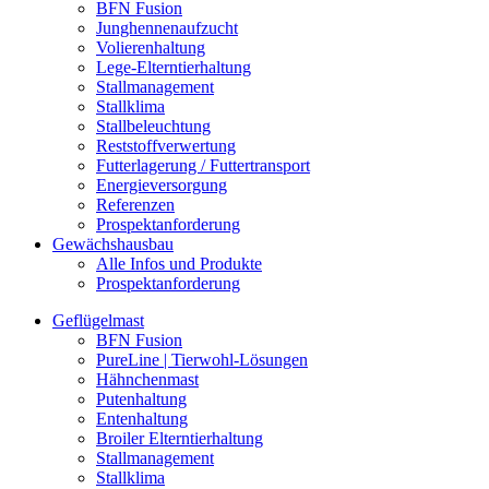
BFN Fusion
Junghennenaufzucht
Volierenhaltung
Lege-Elterntierhaltung
Stallmanagement
Stallklima
Stallbeleuchtung
Reststoffverwertung
Futterlagerung / Futtertransport
Energieversorgung
Referenzen
Prospektanforderung
Gewächshausbau
Alle Infos und Produkte
Prospektanforderung
Geflügelmast
BFN Fusion
PureLine | Tierwohl-Lösungen
Hähnchenmast
Putenhaltung
Entenhaltung
Broiler Elterntierhaltung
Stallmanagement
Stallklima