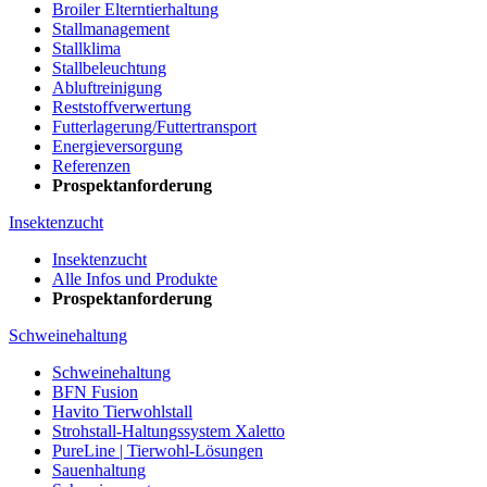
Broiler Elterntierhaltung
Stallmanagement
Stallklima
Stallbeleuchtung
Abluftreinigung
Reststoffverwertung
Futterlagerung/Futtertransport
Energieversorgung
Referenzen
Prospektanforderung
Insektenzucht
Insektenzucht
Alle Infos und Produkte
Prospektanforderung
Schweinehaltung
Schweinehaltung
BFN Fusion
Havito Tierwohlstall
Strohstall-Haltungssystem Xaletto
PureLine | Tierwohl-Lösungen
Sauenhaltung