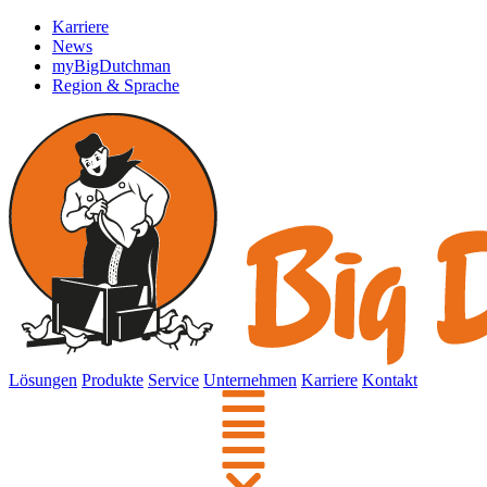
Karriere
News
myBigDutchman
Region & Sprache
Lösungen
Produkte
Service
Unternehmen
Karriere
Kontakt