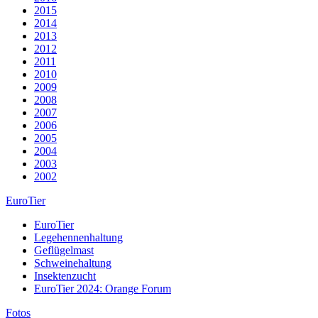
2015
2014
2013
2012
2011
2010
2009
2008
2007
2006
2005
2004
2003
2002
EuroTier
EuroTier
Legehennenhaltung
Geflügelmast
Schweinehaltung
Insektenzucht
EuroTier 2024: Orange Forum
Fotos