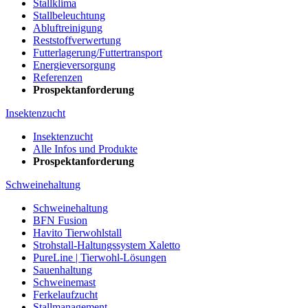
Stallklima
Stallbeleuchtung
Abluftreinigung
Reststoffverwertung
Futterlagerung/Futtertransport
Energieversorgung
Referenzen
Prospektanforderung
Insektenzucht
Insektenzucht
Alle Infos und Produkte
Prospektanforderung
Schweinehaltung
Schweinehaltung
BFN Fusion
Havito Tierwohlstall
Strohstall-Haltungssystem Xaletto
PureLine | Tierwohl-Lösungen
Sauenhaltung
Schweinemast
Ferkelaufzucht
Stallmanagement