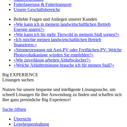
Futterlagerung & Futtertransport
Unsere Geschäftsbereiche
Beliebte Fragen und Anliegen unserer Kunden
»Wie kann ich in meinem landwirtschaftlichen Betrieb
Energie sparen?«
»Wie kann ich für mehr Tierwohl in meinem Stall sorgen?«
»Ich möchte meinen landwirtschaftlichen Betrieb
finanzieren.«
»Stromerzeugung mit Agri-PV oder Freiflächen-PV: Welche
Photovoltaikanlage würden Sie empfehlen?«
»Wie zuverlässig arbeiten Abluftwäscher?«
»Welche Abluftreinigung brauche ich für meinen Stall?«
Big EXPERIENCE
Lösungen suchen
Nutzen Sie unsere bequeme und intelligente Lösungssuche, um
schnell Lösungen für Ihre Anwendung zu finden und schaffen sich
Ihre ganz persönliche Big Experience!
Suche öffnen
Übersicht
Legehennenhaltung