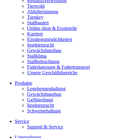
Reststoffverwertung
Tierwohl
Abluftreinigung
Turnkey
Stallbauten
Online shop & Ersatzteile
Karriere
Einstiegsmöglichkeiten
Insektenzucht
Gewächshausbau
Stallklima
Stallbeleuchtung
Futterlagerung & Futtertransport
Unsere Geschäftsbereiche
Produkte
Legehennenhaltung
Gewächshausbau
Geflügelmast
Insektenzucht
Schweinehaltung
Service
Support & Service
Unternehmen