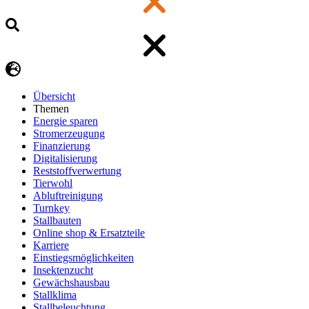
Übersicht
Themen
Energie sparen
Stromerzeugung
Finanzierung
Digitalisierung
Reststoffverwertung
Tierwohl
Abluftreinigung
Turnkey
Stallbauten
Online shop & Ersatzteile
Karriere
Einstiegsmöglichkeiten
Insektenzucht
Gewächshausbau
Stallklima
Stallbeleuchtung