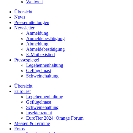
Weltweit
Übersicht
News
Pressemitteilungen
Newsletter
Anmeldung
Anmeldebestätigung
Abmeldung
Abmeldebestätigung
E-Mail existiert
Pressespiegel
Legehennenhaltung
Geflügelmast
Schweinehaltung
Übersicht
EuroTier
Legehennenhaltung
Geflügelmast
Schweinehaltung
Insektenzucht
EuroTier 2024: Orange Forum
Messen & Termine
Fotos