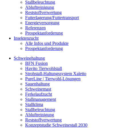
Stallbeleuchtung
Abluftreinigung
Reststoffverwertung
Futterlagerung/Futtertransport
Energieversorgung
Referenzen
Prospektanforderung
Insektenzucht
Alle Infos und Produkte
Prospektanforderung
Schweinehaltung
BFN Fusion
Havito Tierwohlstall
Strohstall-Haltungssystem Xaletto
PureLine | Tierwohl-Lösungen
Sauenhaltung
Schweinemast
Ferkelaufzucht
Stallmanagement
Stallklima
Stallbeleuchtung
Abluftreinigung
Reststoffverwertung
Konzeptstudie Schweinestall 2030