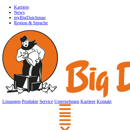
Karriere
News
myBigDutchman
Region & Sprache
Lösungen
Produkte
Service
Unternehmen
Karriere
Kontakt