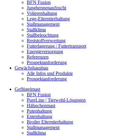
BFN Fusion
Junghennenaufzucht
Volierenhaltung
Lege-Elterntierhaltung
Stallmanagement
Stallklima
Stallbeleuchtung
Reststoffverwertung
Futterlagerung / Futtertransport
Energieversorgung
Referenzen
Prospektanforderung
Gewächshausbau
Alle Infos und Produkte
Prospektanforderung
Geflügelmast
BFN Fusion
PureLine | Tierwohl-Lösungen
Hähnchenmast
Putenhaltung
Entenhaltung
Broiler Elterntierhaltung
Stallmanagement
Stallklima