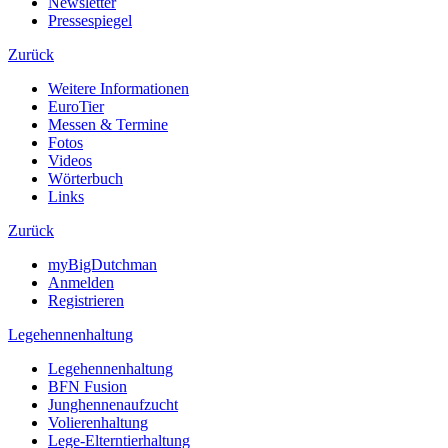
Newsletter
Pressespiegel
Zurück
Weitere Informationen
EuroTier
Messen & Termine
Fotos
Videos
Wörterbuch
Links
Zurück
myBigDutchman
Anmelden
Registrieren
Legehennenhaltung
Legehennenhaltung
BFN Fusion
Junghennenaufzucht
Volierenhaltung
Lege-Elterntierhaltung