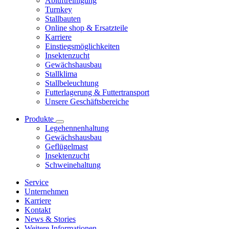
Abluftreinigung
Turnkey
Stallbauten
Online shop & Ersatzteile
Karriere
Einstiegsmöglichkeiten
Insektenzucht
Gewächshausbau
Stallklima
Stallbeleuchtung
Futterlagerung & Futtertransport
Unsere Geschäftsbereiche
Produkte
Legehennenhaltung
Gewächshausbau
Geflügelmast
Insektenzucht
Schweinehaltung
Service
Unternehmen
Karriere
Kontakt
News & Stories
Weitere Informationen