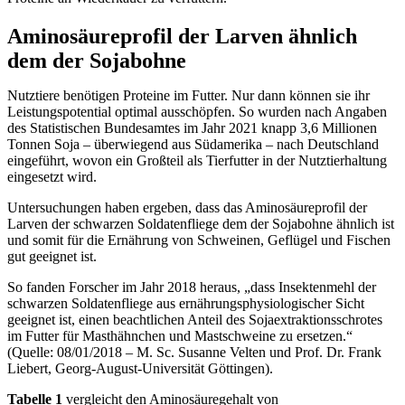
Aminosäureprofil der Larven ähnlich
dem der Sojabohne
Nutztiere benötigen Proteine im Futter. Nur dann können sie ihr
Leistungspotential optimal ausschöpfen. So wurden nach Angaben
des Statistischen Bundesamtes im Jahr 2021 knapp 3,6 Millionen
Tonnen Soja – überwiegend aus Südamerika – nach Deutschland
eingeführt, wovon ein Großteil als Tierfutter in der Nutztierhaltung
eingesetzt wird.
Untersuchungen haben ergeben, dass das Aminosäureprofil der
Larven der schwarzen Soldatenfliege dem der Sojabohne ähnlich ist
und somit für die Ernährung von Schweinen, Geflügel und Fischen
gut geeignet ist.
So fanden Forscher im Jahr 2018 heraus, „dass Insektenmehl der
schwarzen Soldatenfliege aus ernährungsphysiologischer Sicht
geeignet ist, einen beachtlichen Anteil des Sojaextraktionsschrotes
im Futter für Masthähnchen und Mastschweine zu ersetzen.“
(Quelle: 08/01/2018 – M. Sc. Susanne Velten und Prof. Dr. Frank
Liebert, Georg-August-Universität Göttingen).
Tabelle 1
vergleicht den Aminosäuregehalt von