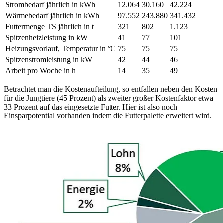
Strombedarf jährlich in kWh
12.064
30.160
42.224
Wärmebedarf jährlich in kWh
97.552
243.880
341.432
Futtermenge TS jährlich in t
321
802
1.123
Spitzenheizleistung in kW
41
77
101
Heizungsvorlauf, Temperatur in °C
75
75
75
Spitzenstromleistung in kW
42
44
46
Arbeit pro Woche in h
14
35
49
Betrachtet man die Kostenaufteilung, so entfallen neben den Kosten
für die Jungtiere (45 Prozent) als zweiter großer Kostenfaktor etwa
33 Prozent auf das eingesetzte Futter. Hier ist also noch
Einsparpotential vorhanden indem die Futterpalette erweitert wird.