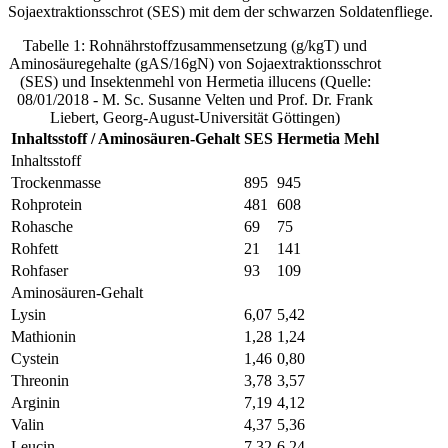
Sojaextraktionsschrot (SES) mit dem der schwarzen Soldatenfliege.
Tabelle 1: Rohnährstoffzusammensetzung (g/kgT) und
Aminosäuregehalte (gAS/16gN) von Sojaextraktionsschrot
(SES) und Insektenmehl von Hermetia illucens (Quelle:
08/01/2018 - M. Sc. Susanne Velten und Prof. Dr. Frank
Liebert, Georg-August-Universität Göttingen)
Inhaltsstoff / Aminosäuren-Gehalt
SES
Hermetia Mehl
Inhaltsstoff
Trockenmasse
895
945
Rohprotein
481
608
Rohasche
69
75
Rohfett
21
141
Rohfaser
93
109
Aminosäuren-Gehalt
Lysin
6,07
5,42
Mathionin
1,28
1,24
Cystein
1,46
0,80
Threonin
3,78
3,57
Arginin
7,19
4,12
Valin
4,37
5,36
Leucin
7,32
6,24