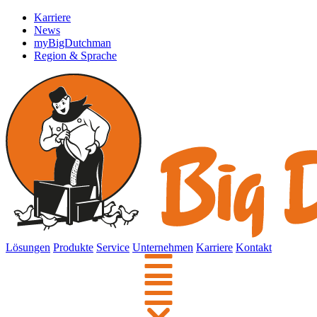
Karriere
News
myBigDutchman
Region & Sprache
Lösungen
Produkte
Service
Unternehmen
Karriere
Kontakt