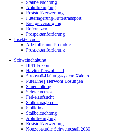
Stallbeleuchtung
Abluftreinigung
Reststoffverwertung
Futterlagerung/Futtertransport
Energieversorgung
Referenzen
Prospektanforderung
Insektenzucht
Alle Infos und Produkte
Prospektanforderung
Schweinehaltung
BFN Fusion
Havito Tierwohlstall
Strohstall-Haltungssystem Xaletto
PureLine | Tierwohl-Lösungen
Sauenhaltung
Schweinemast
Ferkelaufzucht
Stallmanagement
Stallklima
Stallbeleuchtung
Abluftreinigung
Reststoffverwertung
Konzeptstudie Schweinestall 2030