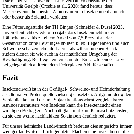
Darm“ bei Mastschweinen. Eine Verdaulichkeitsstudie der
Universität Guelph (Crosbie et al., 2020) fand heraus, dass
Mastschweine die meisten Aminosäuren in Insektenmehl ähnlich
oder besser als Sojamehl verdauen.
Eine Fütterungsstudie der TH Bingen (Schneider & Dusel 2023,
unveröffentlicht) wiederum ergab, dass Insektenmehl in der
Hähnchenmast bis zu einem Anteil von 7,5 Prozent an der
Gesamtration ohne Leistungseinbußen blieb. Legehennen und auch
Schweine schätzen lebende Larven als willkommenen Snack;
zudem dienen sie wie auch in der natürlichen Umgebung der
Beschäftigung. Bei Legehennen kann der Einsatz lebender Larven
bei gelegentlich auftretendem Federpicken Abhilfe schaffen.
Fazit
Insekteneiweiß ist in der Geflügel-, Schweine- und Heimtierhaltung
als alternative Proteinquelle vielseitig einsetzbar. Aufgrund der guten
Verdaulichkeit und des mit Sojaextraktionsschrot vergleichbarem
Aminosäuremusters von Insekten kann die Insektenzucht einen
wichtigen Beitrag zur Nachhaltigkeit und zum Klimaschutz leisten,
da sie den wenig nachhaltigen Sojaimport deutlich reduziert.
Für unsere heimische Landwirtschaft bedeutet dies angesichts immer
weniger landwirtschaftlich genutzter Flächen eine Investition in die