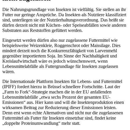
Die Nahrungsgrundlage von Insekten ist vielfältig. Sie stellen an ihr
Futter nur geringe Ansprüche. Da Insekten als Nutztiere klassifiziert
sind, unterliegen sie der Nutztierhaltungsverordnung. Das heißt sie
dürfen derzeit nicht mit Küchen- oder Speiseabfällen sowie anderen
Substraten aus Reststoffen gefüttert werden.
Eingesetzt werden dürfen also nur zugelassene Futtermittel wie
beispielsweise Weizenkleie, Roggenschrot oder Maissilage. Dies
mindert derzeit noch die Konkurrenzfähigkeit von Larvenmehl
gegenüber importiertem Soja. Im Sinne der Nachhaltigkeit und
Kreislaufwirtschaft wäre es jedoch wünschenswert, wenn
Lebensmittelabfälle als Futtergrundlage für Insekten zugelassen
wären.
Die Internationale Plattform Insekten für Lebens- und Futtermittel
(IPIFF) fordert hierzu in Brüssel schnellere Fortschritte. Laut der
„Farm to Fork“-Strategie machen die in der EU anfallenden
Lebensmittelabfälle „etwa sechs Prozent der gesamten EU-
Emissionen“ aus. Hier kann und will die Insektenproduktion einen
wirksamen Beitrag zur Reduzierung dieser Emissionen leisten.
Denn erst wenn echte Alternativen und nicht nur die zugelassenen
Futtermittel als Futter für Insekten einsetzbar sind, findet keine
„doppelte Proteinumwandlung“ mehr statt.