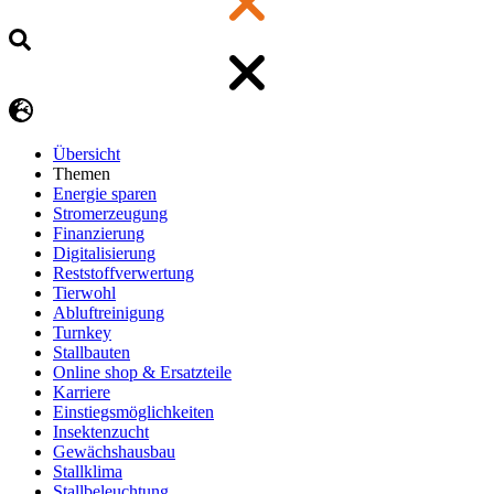
Übersicht
Themen
Energie sparen
Stromerzeugung
Finanzierung
Digitalisierung
Reststoffverwertung
Tierwohl
Abluftreinigung
Turnkey
Stallbauten
Online shop & Ersatzteile
Karriere
Einstiegsmöglichkeiten
Insektenzucht
Gewächshausbau
Stallklima
Stallbeleuchtung