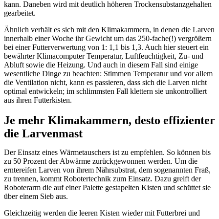
kann. Daneben wird mit deutlich höheren Trockensubstanzgehalten
gearbeitet.
Ähnlich verhält es sich mit den Klimakammern, in denen die Larven
innerhalb einer Woche ihr Gewicht um das 250-fache(!) vergrößern
bei einer Futterverwertung von 1: 1,1 bis 1,3. Auch hier steuert ein
bewährter Klimacomputer Temperatur, Luftfeuchtigkeit, Zu- und
Abluft sowie die Heizung. Und auch in diesem Fall sind einige
wesentliche Dinge zu beachten: Stimmen Temperatur und vor allem
die Ventilation nicht, kann es passieren, dass sich die Larven nicht
optimal entwickeln; im schlimmsten Fall klettern sie unkontrolliert
aus ihren Futterkisten.
Je mehr Klimakammern, desto effizienter
die Larvenmast
Der Einsatz eines Wärmetauschers ist zu empfehlen. So können bis
zu 50 Prozent der Abwärme zurückgewonnen werden. Um die
erntereifen Larven von ihrem Nährsubstrat, dem sogenannten Fraß,
zu trennen, kommt Robotertechnik zum Einsatz. Dazu greift der
Roboterarm die auf einer Palette gestapelten Kisten und schüttet sie
über einem Sieb aus.
Gleichzeitig werden die leeren Kisten wieder mit Futterbrei und