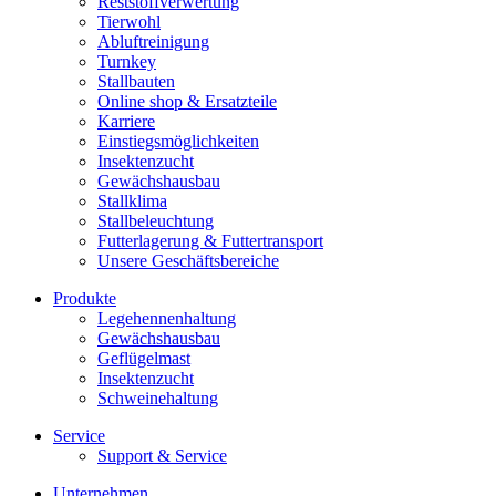
Reststoffverwertung
Tierwohl
Abluftreinigung
Turnkey
Stallbauten
Online shop & Ersatzteile
Karriere
Einstiegsmöglichkeiten
Insektenzucht
Gewächshausbau
Stallklima
Stallbeleuchtung
Futterlagerung & Futtertransport
Unsere Geschäftsbereiche
Produkte
Legehennenhaltung
Gewächshausbau
Geflügelmast
Insektenzucht
Schweinehaltung
Service
Support & Service
Unternehmen