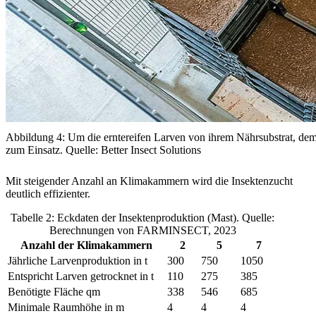
Abbildung 4: Um die erntereifen Larven von ihrem Nährsubstrat, de
zum Einsatz. Quelle: Better Insect Solutions
Mit steigender Anzahl an Klimakammern wird die Insektenzucht
deutlich effizienter.
Tabelle 2: Eckdaten der Insektenproduktion (Mast). Quelle:
Berechnungen von FARMINSECT, 2023
Anzahl der Klimakammern
2
5
7
Jährliche Larvenproduktion in t
300
750
1050
Entspricht Larven getrocknet in t
110
275
385
Benötigte Fläche qm
338
546
685
Minimale Raumhöhe in m
4
4
4