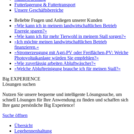
Futterlagerung & Futtertransport
Unsere Geschäftsbereiche
Beliebte Fragen und Anliegen unserer Kunden
»Wie kann ich in meinem landwirtschaftlichen Betrieb
Energie sparen?«
»Wie kann ich für mehr Tierwohl in meinem Stall sorgen?«
»Ich möchte meinen landwirtschaftlichen Betrieb
finanzieren.«
»Stromerzeugung mit Agri-PV oder Freiflächen-PV: Welche
Photovoltaikanlage würden Sie empfehlen?«
»Wie zuverlässig arbeiten Abluftwäscher?«
»Welche Abluftreinigung brauche ich für meinen Stall?«
Big EXPERIENCE
Lösungen suchen
Nutzen Sie unsere bequeme und intelligente Lösungssuche, um
schnell Lösungen für Ihre Anwendung zu finden und schaffen sich
Ihre ganz persönliche Big Experience!
Suche öffnen
Übersicht
Legehennenhaltung