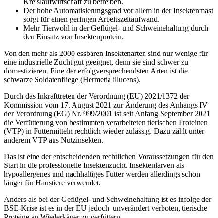
Kreislaufwirtschaft zu betreiben.
Der hohe Automatisierungsgrad vor allem in der Insektenmast
sorgt für einen geringen Arbeitszeitaufwand.
Mehr Tierwohl in der Geflügel- und Schweinehaltung durch
den Einsatz von Insektenprotein.
Von den mehr als 2000 essbaren Insektenarten sind nur wenige für
eine industrielle Zucht gut geeignet, denn sie sind schwer zu
domestizieren. Eine der erfolgversprechendsten Arten ist die
schwarze Soldatenfliege (Hermetia illucens).
Durch das Inkrafttreten der Verordnung (EU) 2021/1372 der
Kommission vom 17. August 2021 zur Änderung des Anhangs IV
der Verordnung (EG) Nr. 999/2001 ist seit Anfang September 2021
die Verfütterung von bestimmten verarbeiteten tierischen Proteinen
(VTP) in Futtermitteln rechtlich wieder zulässig. Dazu zählt unter
anderem VTP aus Nutzinsekten.
Das ist eine der entscheidenden rechtlichen Voraussetzungen für den
Start in die professionelle Insektenzucht. Insektenlarven als
hypoallergenes und nachhaltiges Futter werden allerdings schon
länger für Haustiere verwendet.
Anders als bei der Geflügel- und Schweinehaltung ist es infolge der
BSE-Krise ist es in der EU jedoch unverändert verboten, tierische
Proteine an Wiederkäuer zu verfüttern.