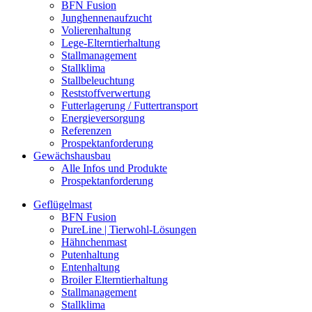
BFN Fusion
Junghennenaufzucht
Volierenhaltung
Lege-Elterntierhaltung
Stallmanagement
Stallklima
Stallbeleuchtung
Reststoffverwertung
Futterlagerung / Futtertransport
Energieversorgung
Referenzen
Prospektanforderung
Gewächshausbau
Alle Infos und Produkte
Prospektanforderung
Geflügelmast
BFN Fusion
PureLine | Tierwohl-Lösungen
Hähnchenmast
Putenhaltung
Entenhaltung
Broiler Elterntierhaltung
Stallmanagement
Stallklima