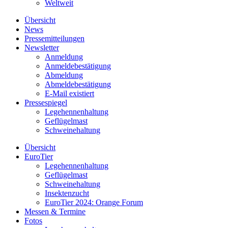
Weltweit
Übersicht
News
Pressemitteilungen
Newsletter
Anmeldung
Anmeldebestätigung
Abmeldung
Abmeldebestätigung
E-Mail existiert
Pressespiegel
Legehennenhaltung
Geflügelmast
Schweinehaltung
Übersicht
EuroTier
Legehennenhaltung
Geflügelmast
Schweinehaltung
Insektenzucht
EuroTier 2024: Orange Forum
Messen & Termine
Fotos