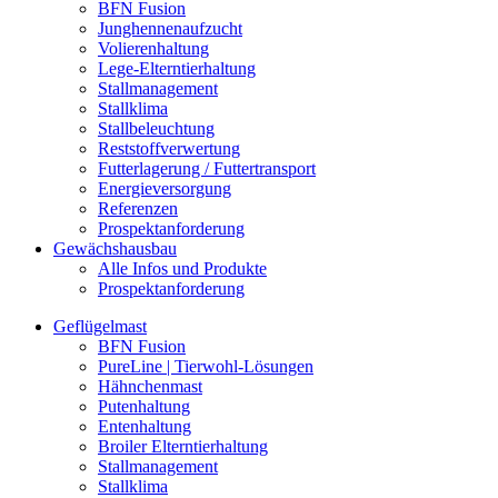
BFN Fusion
Junghennenaufzucht
Volierenhaltung
Lege-Elterntierhaltung
Stallmanagement
Stallklima
Stallbeleuchtung
Reststoffverwertung
Futterlagerung / Futtertransport
Energieversorgung
Referenzen
Prospektanforderung
Gewächshausbau
Alle Infos und Produkte
Prospektanforderung
Geflügelmast
BFN Fusion
PureLine | Tierwohl-Lösungen
Hähnchenmast
Putenhaltung
Entenhaltung
Broiler Elterntierhaltung
Stallmanagement
Stallklima