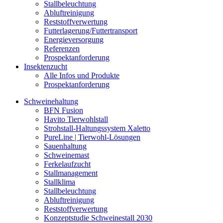
Stallbeleuchtung
Abluftreinigung
Reststoffverwertung
Futterlagerung/Futtertransport
Energieversorgung
Referenzen
Prospektanforderung
Insektenzucht
Alle Infos und Produkte
Prospektanforderung
Schweinehaltung
BFN Fusion
Havito Tierwohlstall
Strohstall-Haltungssystem Xaletto
PureLine | Tierwohl-Lösungen
Sauenhaltung
Schweinemast
Ferkelaufzucht
Stallmanagement
Stallklima
Stallbeleuchtung
Abluftreinigung
Reststoffverwertung
Konzeptstudie Schweinestall 2030