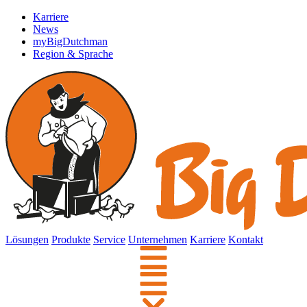
Karriere
News
myBigDutchman
Region & Sprache
Lösungen
Produkte
Service
Unternehmen
Karriere
Kontakt