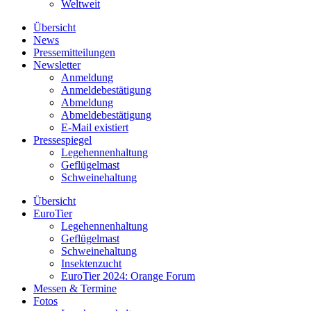
Weltweit
Übersicht
News
Pressemitteilungen
Newsletter
Anmeldung
Anmeldebestätigung
Abmeldung
Abmeldebestätigung
E-Mail existiert
Pressespiegel
Legehennenhaltung
Geflügelmast
Schweinehaltung
Übersicht
EuroTier
Legehennenhaltung
Geflügelmast
Schweinehaltung
Insektenzucht
EuroTier 2024: Orange Forum
Messen & Termine
Fotos