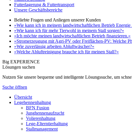
Futterlagerung & Futtertransport
Unsere Geschäftsbereiche
Beliebte Fragen und Anliegen unserer Kunden
»Wie kann ich in meinem landwirtschaftlichen Betrieb Energie
»Wie kann ich für mehr Tierwohl in meinem Stall sorgen?«
»Ich möchte meinen landwirtschaftlichen Betrieb finanzieren.«
»Stromerzeugung mit Agri-PV oder Freiflächen-PV: Welche Ph
»Wie zuverlässig arbeiten Abluftwäscher?«
»Welche Abluftreinigung brauche ich für meinen Stall?«
Big EXPERIENCE
Lösungen suchen
Nutzen Sie unsere bequeme und intelligente Lösungssuche, um schnel
Suche öffnen
Übersicht
Legehennenhaltung
BFN Fusion
Junghennenaufzucht
Volierenhaltung
Lege-Elterntierhaltung
Stallmanagement