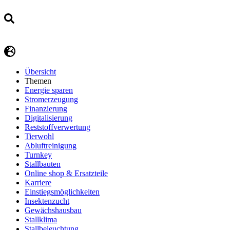
Übersicht
Themen
Energie sparen
Stromerzeugung
Finanzierung
Digitalisierung
Reststoffverwertung
Tierwohl
Abluftreinigung
Turnkey
Stallbauten
Online shop & Ersatzteile
Karriere
Einstiegsmöglichkeiten
Insektenzucht
Gewächshausbau
Stallklima
Stallbeleuchtung