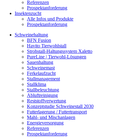
Referenzen
Prospektanforderung
Insektenzucht
Alle Infos und Produkte
Prospektanforderung
Schweinehaltung
BFN Fusion
Havito Tierwohlstall
Strohstall-Haltungssystem Xaletto
PureLine | Tierwohl-Lösungen
Sauenhaltung
Schweinemast
Ferkelaufzucht
Stallmanagement
Stallklima
Stallbeleuchtung
Abluftreinigung
Reststoffverwertung
Konzeptstudie Schweinestall 2030
Futterlagerung / Futtertransport
Mahl- und Mischanlagen
Energieversorgung
Referenzen
Prospektanforderung