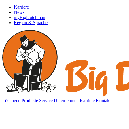
Karriere
News
myBigDutchman
Region & Sprache
Lösungen
Produkte
Service
Unternehmen
Karriere
Kontakt