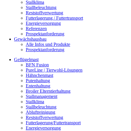
Stallklima
Stallbeleuchtung
Reststoffverwertung
Futterlagerung / Futtertransport
Energieversorgung
Referenzen
Prospektanforderung
Gewächshausbau
Alle Infos und Produkte
Prospektanforderung
Geflügelmast
BFN Fusion
PureLine | Tierwohl-Lösungen
Hähnchenmast
Putenhaltung
Entenhaltung
Broiler Elterntierhaltung
Stallmanagement
Stallklima
Stallbeleuchtung
Abluftreinigung
Reststoffverwertung
Futterlagerung/Futtertransport
Energieversorgung