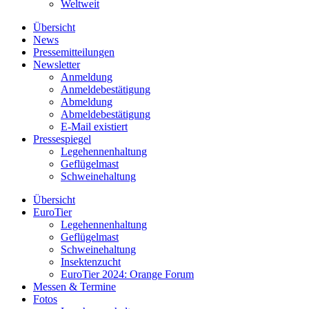
Weltweit
Übersicht
News
Pressemitteilungen
Newsletter
Anmeldung
Anmeldebestätigung
Abmeldung
Abmeldebestätigung
E-Mail existiert
Pressespiegel
Legehennenhaltung
Geflügelmast
Schweinehaltung
Übersicht
EuroTier
Legehennenhaltung
Geflügelmast
Schweinehaltung
Insektenzucht
EuroTier 2024: Orange Forum
Messen & Termine
Fotos