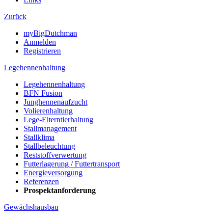
Zurück
myBigDutchman
Anmelden
Registrieren
Legehennenhaltung
Legehennenhaltung
BFN Fusion
Junghennenaufzucht
Volierenhaltung
Lege-Elterntierhaltung
Stallmanagement
Stallklima
Stallbeleuchtung
Reststoffverwertung
Futterlagerung / Futtertransport
Energieversorgung
Referenzen
Prospektanforderung
Gewächshausbau