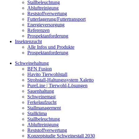
Stallbeleuchtung
Abluftreinigung
Reststoffverwertung
Futterlagerung/Futtertransport
Energieversorgung
Referenzen
Prospektanforderung
Insektenzucht
Alle Infos und Produkte
Prospektanforderung
Schweinehaltung
BFN Fusion
Havito Tierwohlstall
Strohstall-Haltungssystem Xaletto
PureLine | Tierwohl-Lösungen
Sauenhaltung
Schweinemast
Ferkelaufzucht
Stallmanagement
Stallklima
Stallbeleuchtung
Abluftreinigung
Reststoffverwertung
Konzeptstudie Schweinestall 2030