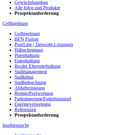
Gewächshausbau
Alle Infos und Produkte
Prospektanforderung
Geflügelmast
Geflügelmast
BFN Fusion
PureLine | Tierwohl-Lösungen
Hähnchenmast
Putenhaltung
Entenhaltung
Broiler Elterntierhaltung
Stallmanagement
Stallklima
Stallbeleuchtung
Abluftreinigung
Reststoffverwertung
Futterlagerung/Futtertransport
Energieversorgung
Referenzen
Prospektanforderung
Insektenzucht