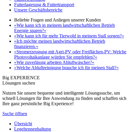
Futterlagerung & Futtertransport
Unsere Geschäftsbereiche
Beliebte Fragen und Anliegen unserer Kunden
»Wie kann ich in meinem landwirtschaftlichen Betrieb
Energie sparen?«
»Wie kann ich für mehr Tierwohl in meinem Stall sorgen?«
»Ich möchte meinen landwirtschaftlichen Betrieb
finanzieren.«
»Stromerzeugung mit Agri-PV oder Freiflächen-PV: Welche
Photovoltaikanlage würden Sie empfehlen?«
»Wie zuverlässig arbeiten Abluftwäscher?«
»Welche Abluftreinigung brauche ich für meinen Stall?«
Big EXPERIENCE
Lösungen suchen
Nutzen Sie unsere bequeme und intelligente Lösungssuche, um
schnell Lösungen für Ihre Anwendung zu finden und schaffen sich
Ihre ganz persönliche Big Experience!
Suche öffnen
Übersicht
Legehennenhaltung