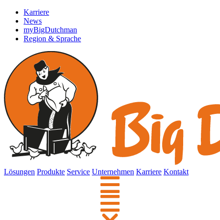
Karriere
News
myBigDutchman
Region & Sprache
Lösungen
Produkte
Service
Unternehmen
Karriere
Kontakt