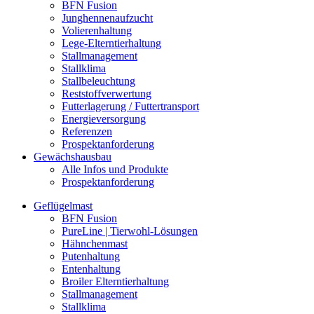
BFN Fusion
Junghennenaufzucht
Volierenhaltung
Lege-Elterntierhaltung
Stallmanagement
Stallklima
Stallbeleuchtung
Reststoffverwertung
Futterlagerung / Futtertransport
Energieversorgung
Referenzen
Prospektanforderung
Gewächshausbau
Alle Infos und Produkte
Prospektanforderung
Geflügelmast
BFN Fusion
PureLine | Tierwohl-Lösungen
Hähnchenmast
Putenhaltung
Entenhaltung
Broiler Elterntierhaltung
Stallmanagement
Stallklima