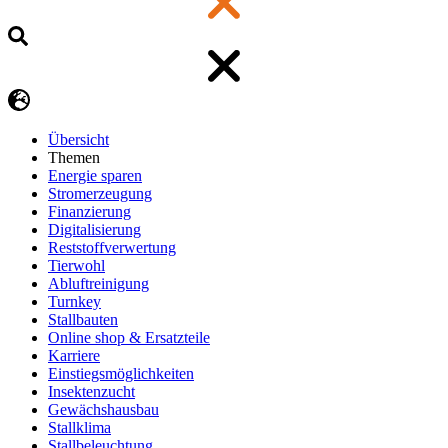
Übersicht
Themen
Energie sparen
Stromerzeugung
Finanzierung
Digitalisierung
Reststoffverwertung
Tierwohl
Abluftreinigung
Turnkey
Stallbauten
Online shop & Ersatzteile
Karriere
Einstiegsmöglichkeiten
Insektenzucht
Gewächshausbau
Stallklima
Stallbeleuchtung