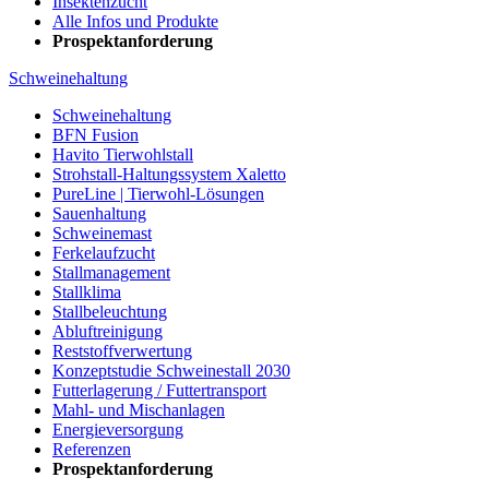
Insektenzucht
Alle Infos und Produkte
Prospektanforderung
Schweinehaltung
Schweinehaltung
BFN Fusion
Havito Tierwohlstall
Strohstall-Haltungssystem Xaletto
PureLine | Tierwohl-Lösungen
Sauenhaltung
Schweinemast
Ferkelaufzucht
Stallmanagement
Stallklima
Stallbeleuchtung
Abluftreinigung
Reststoffverwertung
Konzeptstudie Schweinestall 2030
Futterlagerung / Futtertransport
Mahl- und Mischanlagen
Energieversorgung
Referenzen
Prospektanforderung