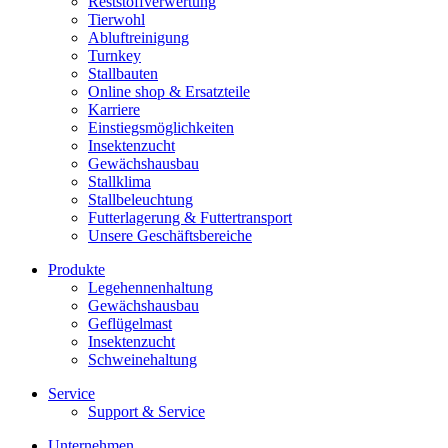
Reststoffverwertung
Tierwohl
Abluftreinigung
Turnkey
Stallbauten
Online shop & Ersatzteile
Karriere
Einstiegsmöglichkeiten
Insektenzucht
Gewächshausbau
Stallklima
Stallbeleuchtung
Futterlagerung & Futtertransport
Unsere Geschäftsbereiche
Produkte
Legehennenhaltung
Gewächshausbau
Geflügelmast
Insektenzucht
Schweinehaltung
Service
Support & Service
Unternehmen