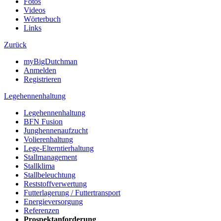
Fotos
Videos
Wörterbuch
Links
Zurück
myBigDutchman
Anmelden
Registrieren
Legehennenhaltung
Legehennenhaltung
BFN Fusion
Junghennenaufzucht
Volierenhaltung
Lege-Elterntierhaltung
Stallmanagement
Stallklima
Stallbeleuchtung
Reststoffverwertung
Futterlagerung / Futtertransport
Energieversorgung
Referenzen
Prospektanforderung