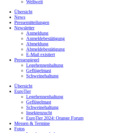
Weltweit
Übersicht
News
Pressemitteilungen
Newsletter
Anmeldung
Anmeldebestätigung
Abmeldung
Abmeldebestätigung
E-Mail existiert
Pressespiegel
Legehennenhaltung
Geflügelmast
Schweinehaltung
Übersicht
EuroTier
Legehennenhaltung
Geflügelmast
Schweinehaltung
Insektenzucht
EuroTier 2024: Orange Forum
Messen & Termine
Fotos