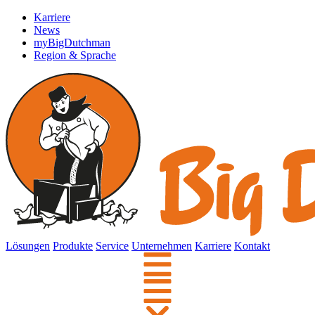
Karriere
News
myBigDutchman
Region & Sprache
Lösungen
Produkte
Service
Unternehmen
Karriere
Kontakt