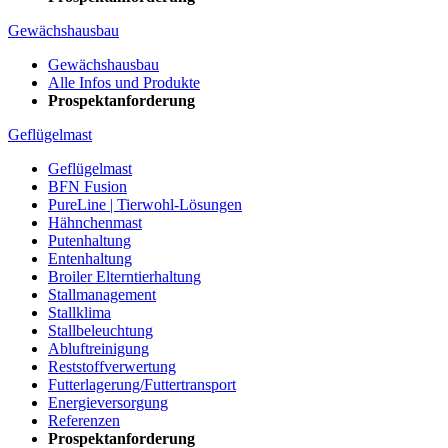
Gewächshausbau
Gewächshausbau
Alle Infos und Produkte
Prospektanforderung
Geflügelmast
Geflügelmast
BFN Fusion
PureLine | Tierwohl-Lösungen
Hähnchenmast
Putenhaltung
Entenhaltung
Broiler Elterntierhaltung
Stallmanagement
Stallklima
Stallbeleuchtung
Abluftreinigung
Reststoffverwertung
Futterlagerung/Futtertransport
Energieversorgung
Referenzen
Prospektanforderung