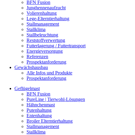
BFN Fusion
Junghennenaufzucht
Volierenhaltung
Lege-Elterntierhaltung
Stallmanagement
Stallklima
Stallbeleuchtung
Reststoffverwertung
Futterlagerung / Futtertransport
Energieversorgung
Referenzen
Prospektanforderung
Gewächshausbau
Alle Infos und Produkte
Prospektanforderung
Geflügelmast
BFN Fusion
PureLine | Tierwohl-Lösungen
Hähnchenmast
Putenhaltung
Entenhaltung
Broiler Elterntierhaltung
Stallmanagement
Stallklima