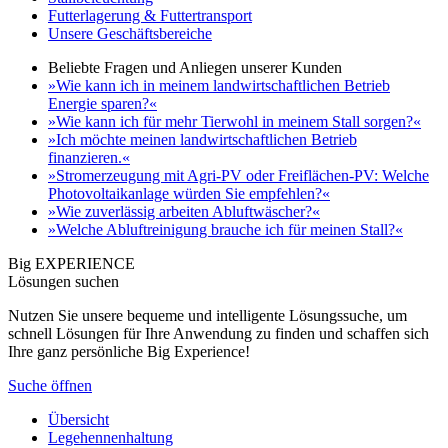
Futterlagerung & Futtertransport
Unsere Geschäftsbereiche
Beliebte Fragen und Anliegen unserer Kunden
»Wie kann ich in meinem landwirtschaftlichen Betrieb
Energie sparen?«
»Wie kann ich für mehr Tierwohl in meinem Stall sorgen?«
»Ich möchte meinen landwirtschaftlichen Betrieb
finanzieren.«
»Stromerzeugung mit Agri-PV oder Freiflächen-PV: Welche
Photovoltaikanlage würden Sie empfehlen?«
»Wie zuverlässig arbeiten Abluftwäscher?«
»Welche Abluftreinigung brauche ich für meinen Stall?«
Big EXPERIENCE
Lösungen suchen
Nutzen Sie unsere bequeme und intelligente Lösungssuche, um
schnell Lösungen für Ihre Anwendung zu finden und schaffen sich
Ihre ganz persönliche Big Experience!
Suche öffnen
Übersicht
Legehennenhaltung