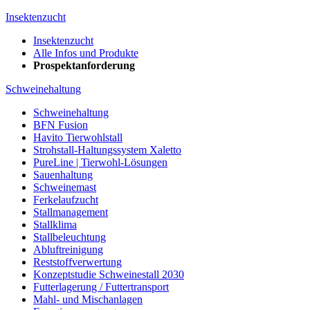
Insektenzucht
Insektenzucht
Alle Infos und Produkte
Prospektanforderung
Schweinehaltung
Schweinehaltung
BFN Fusion
Havito Tierwohlstall
Strohstall-Haltungssystem Xaletto
PureLine | Tierwohl-Lösungen
Sauenhaltung
Schweinemast
Ferkelaufzucht
Stallmanagement
Stallklima
Stallbeleuchtung
Abluftreinigung
Reststoffverwertung
Konzeptstudie Schweinestall 2030
Futterlagerung / Futtertransport
Mahl- und Mischanlagen