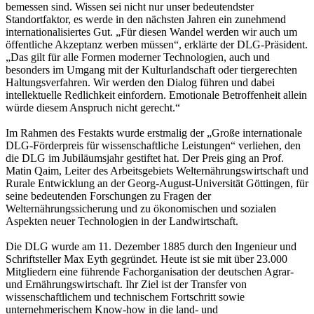
bemessen sind. Wissen sei nicht nur unser bedeutendster
Standortfaktor, es werde in den nächsten Jahren ein zunehmend
internationalisiertes Gut. „Für diesen Wandel werden wir auch um
öffentliche Akzeptanz werben müssen“, erklärte der DLG-Präsident.
„Das gilt für alle Formen moderner Technologien, auch und
besonders im Umgang mit der Kulturlandschaft oder tiergerechten
Haltungsverfahren. Wir werden den Dialog führen und dabei
intellektuelle Redlichkeit einfordern. Emotionale Betroffenheit allein
würde diesem Anspruch nicht gerecht.“
Im Rahmen des Festakts wurde erstmalig der „Große internationale
DLG-Förderpreis für wissenschaftliche Leistungen“ verliehen, den
die DLG im Jubiläumsjahr gestiftet hat. Der Preis ging an Prof.
Matin Qaim, Leiter des Arbeitsgebiets Welternährungswirtschaft und
Rurale Entwicklung an der Georg-August-Universität Göttingen, für
seine bedeutenden Forschungen zu Fragen der
Welternährungssicherung und zu ökonomischen und sozialen
Aspekten neuer Technologien in der Landwirtschaft.
Die DLG wurde am 11. Dezember 1885 durch den Ingenieur und
Schriftsteller Max Eyth gegründet. Heute ist sie mit über 23.000
Mitgliedern eine führende Fachorganisation der deutschen Agrar-
und Ernährungswirtschaft. Ihr Ziel ist der Transfer von
wissenschaftlichem und technischem Fortschritt sowie
unternehmerischem Know-how in die land- und