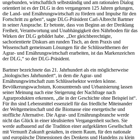
ungebunden, wirtschaftlich selbstständig und am rationalen Dialog
orientiert ist es der DLG in den vergangenen 125 Jahren gelungen,
die Land- und Ernährungswirtschaft zu fördern und Impulse für den
Fortschritt zu geben“, sagte DLG-Präsident Carl-Albrecht Bartmer
in seiner Ansprache. Er betonte, dass von Beginn an der Dreiklang
Freiheit, Verantwortung und Unabhängigkeit den Nährboden für das
Wirken der DLG gebildet habe. „Der gleichberechtigte,
sachorientierte Diskurs am runden Tisch, an dem Praxis und
Wissenschaft gemeinsam Lösungen für die Schlüsselthemen der
Agrar- und Ernährungswirtschaft erarbeiten, ist das Markenzeichen
der DLG,“ so der DLG-Präsident.
Bartmer bezeichnete das 21. Jahrhundert als ein möglicherweise
„biologisches Jahrhundert“, in dem die Agrar- und
Ernährungswirtschaft zum Schlüsselsektor werden könne.
Bevölkerungswachstum, Konsumtrends und Urbanisierung lassen
seiner Meinung nach eine Steigerung der Nachfrage nach
Agrarprodukten erkennen, „die in der Geschichte ohne Beispiel ist“.
Für ihn sind Lebensmittel essenziell für das friedliche Miteinander
der Weltgemeinschaft und die Biomasse eine energetische und
stoffliche Alternative. Die Agrar- und Ernährungsbranche werde
nicht das Glück in einer idealisierten Vergangenheit suchen. Sie
werde aufbauend auf die Tradition einer aufgeklärten Gesellschaft
mit Vernunft Zukunft gestalten, in einem Raum, für den nationale
und europäische Dimensionen des Denkens und Handelns zu klein