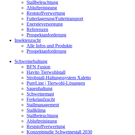
Stallbeleuchtung
Abluftreinigung
Reststoffverwertung
Futterlagerung/Futtertransport
Energieversorgung
Referenzen
Prospektanforderung
Insektenzucht
Alle Infos und Produkte
Prospektanforderung
Schweinehaltung
BFN Fusion
Havito Tierwohlstall
Strohstall-Haltungssystem Xaletto
PureLine | Tierwohl-Lösungen
Sauenhaltung
Schweinemast
Ferkelaufzucht
Stallmanagement
Stallklima
Stallbeleuchtung
Abluftreinigung
Reststoffverwertung
Konzeptstudie Schweinestall 2030