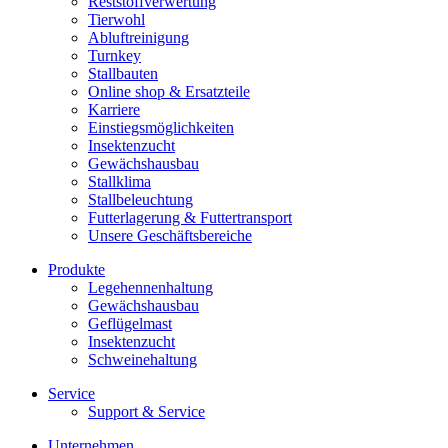
Reststoffverwertung
Tierwohl
Abluftreinigung
Turnkey
Stallbauten
Online shop & Ersatzteile
Karriere
Einstiegsmöglichkeiten
Insektenzucht
Gewächshausbau
Stallklima
Stallbeleuchtung
Futterlagerung & Futtertransport
Unsere Geschäftsbereiche
Produkte
Legehennenhaltung
Gewächshausbau
Geflügelmast
Insektenzucht
Schweinehaltung
Service
Support & Service
Unternehmen