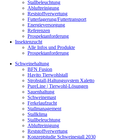
Stallbeleuchtung
Abluftreinigung
Reststoffverwertung
Futterlagerung/Futtertransport
Energieversorgung
Referenzen
Prospektanforderung
Insektenzucht
Alle Infos und Produkte
Prospektanforderung
Schweinehaltung
BFN Fusion
Havito Tierwohlstall
Strohstall-Haltungssystem Xaletto
PureLine | Tierwohl-Lösungen
Sauenhaltung
Schweinemast
Ferkelaufzucht
Stallmanagement
Stallklima
Stallbeleuchtung
Abluftreinigung
Reststoffverwertung
Konzeptstudie Schweinestall 2030