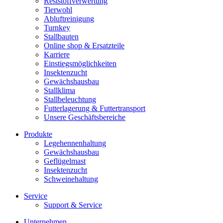
Reststoffverwertung
Tierwohl
Abluftreinigung
Turnkey
Stallbauten
Online shop & Ersatzteile
Karriere
Einstiegsmöglichkeiten
Insektenzucht
Gewächshausbau
Stallklima
Stallbeleuchtung
Futterlagerung & Futtertransport
Unsere Geschäftsbereiche
Produkte
Legehennenhaltung
Gewächshausbau
Geflügelmast
Insektenzucht
Schweinehaltung
Service
Support & Service
Unternehmen