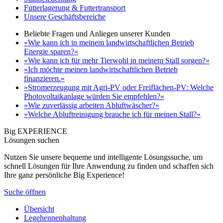
Futterlagerung & Futtertransport
Unsere Geschäftsbereiche
Beliebte Fragen und Anliegen unserer Kunden
»Wie kann ich in meinem landwirtschaftlichen Betrieb
Energie sparen?«
»Wie kann ich für mehr Tierwohl in meinem Stall sorgen?«
»Ich möchte meinen landwirtschaftlichen Betrieb
finanzieren.«
»Stromerzeugung mit Agri-PV oder Freiflächen-PV: Welche
Photovoltaikanlage würden Sie empfehlen?«
»Wie zuverlässig arbeiten Abluftwäscher?«
»Welche Abluftreinigung brauche ich für meinen Stall?«
Big EXPERIENCE
Lösungen suchen
Nutzen Sie unsere bequeme und intelligente Lösungssuche, um
schnell Lösungen für Ihre Anwendung zu finden und schaffen sich
Ihre ganz persönliche Big Experience!
Suche öffnen
Übersicht
Legehennenhaltung