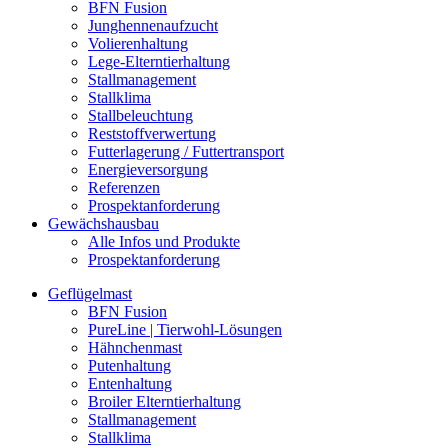
BFN Fusion
Junghennenaufzucht
Volierenhaltung
Lege-Elterntierhaltung
Stallmanagement
Stallklima
Stallbeleuchtung
Reststoffverwertung
Futterlagerung / Futtertransport
Energieversorgung
Referenzen
Prospektanforderung
Gewächshausbau
Alle Infos und Produkte
Prospektanforderung
Geflügelmast
BFN Fusion
PureLine | Tierwohl-Lösungen
Hähnchenmast
Putenhaltung
Entenhaltung
Broiler Elterntierhaltung
Stallmanagement
Stallklima