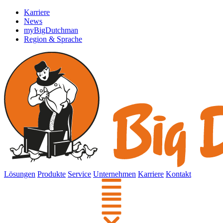
Karriere
News
myBigDutchman
Region & Sprache
Lösungen
Produkte
Service
Unternehmen
Karriere
Kontakt