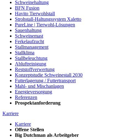
Schweinehaltung
BFN Fusion
Havito Tierwohlstall
Strohstall-Haltungssystem Xaletto
PureLine | Tierwohl-Lösungen
Sauenhaltung
Schweinemast
Ferkelaufzucht
Stallmanagement
Stallklima
Stallbeleuchtung
Abluftreinigung
Reststoffverwertung
Konzeptstudie Schweinestall 2030
Futterlagerung / Futtertransport
Mahl- und Mischanlagen
Energieversorgung
Referenzen
Prospektanforderung
Karriere
Karriere
Offene Stellen
Big Dutchman als Arbeitgeber