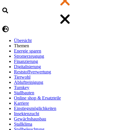
Übersicht
Themen
Energie sparen
Stromerzeugung
Finanzierung
Digitalisierung
Reststoffverwertung
Tierwohl
Abluftreinigung
Turnkey
Stallbauten
Online shop & Ersatzteile
Karriere
Einstiegsmöglichkeiten
Insektenzucht
Gewächshausbau
Stallklima
Stallbeleuchtung