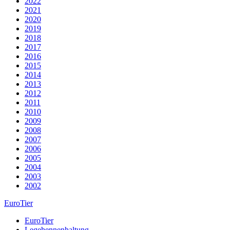
2022
2021
2020
2019
2018
2017
2016
2015
2014
2013
2012
2011
2010
2009
2008
2007
2006
2005
2004
2003
2002
EuroTier
EuroTier
Legehennenhaltung