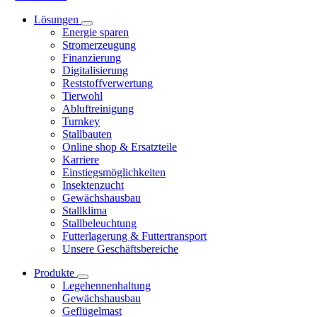
Lösungen
Energie sparen
Stromerzeugung
Finanzierung
Digitalisierung
Reststoffverwertung
Tierwohl
Abluftreinigung
Turnkey
Stallbauten
Online shop & Ersatzteile
Karriere
Einstiegsmöglichkeiten
Insektenzucht
Gewächshausbau
Stallklima
Stallbeleuchtung
Futterlagerung & Futtertransport
Unsere Geschäftsbereiche
Produkte
Legehennenhaltung
Gewächshausbau
Geflügelmast