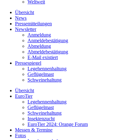
Weltweit
Übersicht
News
Pressemitteilungen
Newsletter
Anmeldung
Anmeldebestätigung
Abmeldung
Abmeldebestätigung
E-Mail existiert
Pressespiegel
Legehennenhaltung
Geflügelmast
Schweinehaltung
Übersicht
EuroTier
Legehennenhaltung
Geflügelmast
Schweinehaltung
Insektenzucht
EuroTier 2024: Orange Forum
Messen & Termine
Fotos