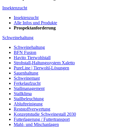
Insektenzucht
Insektenzucht
Alle Infos und Produkte
Prospektanforderung
Schweinehaltung
Schweinehaltung
BFN Fusion
Havito Tierwohlstall
Strohstall-Haltungssystem Xaletto
PureLine | Tierwohl-Lösungen
Sauenhaltung
Schweinemast
Ferkelaufzucht
Stallmanagement
Stallklima
Stallbeleuchtung
Abluftreinigung
Reststoffverwertung
Konzeptstudie Schweinestall 2030
Futterlagerung / Futtertransport
Mahl- und Mischanlagen