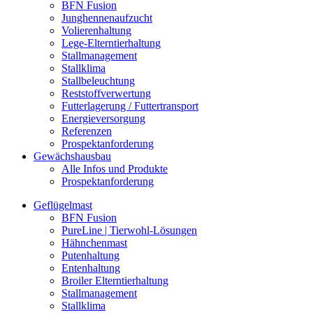
BFN Fusion
Junghennenaufzucht
Volierenhaltung
Lege-Elterntierhaltung
Stallmanagement
Stallklima
Stallbeleuchtung
Reststoffverwertung
Futterlagerung / Futtertransport
Energieversorgung
Referenzen
Prospektanforderung
Gewächshausbau
Alle Infos und Produkte
Prospektanforderung
Geflügelmast
BFN Fusion
PureLine | Tierwohl-Lösungen
Hähnchenmast
Putenhaltung
Entenhaltung
Broiler Elterntierhaltung
Stallmanagement
Stallklima