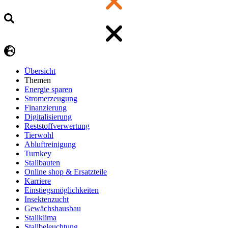
Übersicht
Themen
Energie sparen
Stromerzeugung
Finanzierung
Digitalisierung
Reststoffverwertung
Tierwohl
Abluftreinigung
Turnkey
Stallbauten
Online shop & Ersatzteile
Karriere
Einstiegsmöglichkeiten
Insektenzucht
Gewächshausbau
Stallklima
Stallbeleuchtung