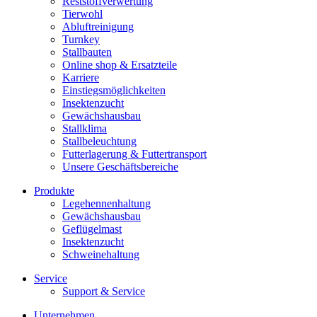
Reststoffverwertung
Tierwohl
Abluftreinigung
Turnkey
Stallbauten
Online shop & Ersatzteile
Karriere
Einstiegsmöglichkeiten
Insektenzucht
Gewächshausbau
Stallklima
Stallbeleuchtung
Futterlagerung & Futtertransport
Unsere Geschäftsbereiche
Produkte
Legehennenhaltung
Gewächshausbau
Geflügelmast
Insektenzucht
Schweinehaltung
Service
Support & Service
Unternehmen