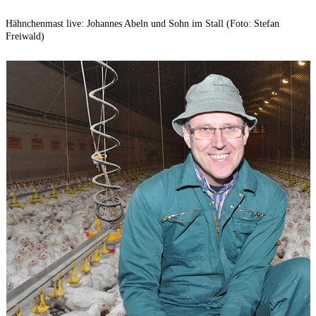
Hähnchenmast live: Johannes Abeln und Sohn im Stall (Foto: Stefan
I
Freiwald)
(