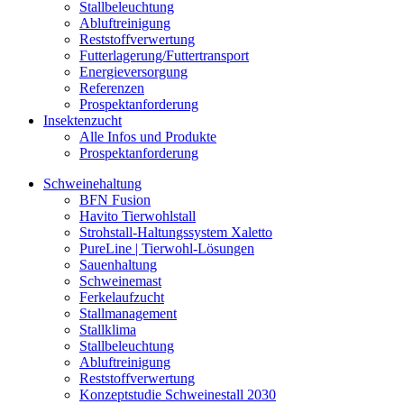
Stallbeleuchtung
Abluftreinigung
Reststoffverwertung
Futterlagerung/Futtertransport
Energieversorgung
Referenzen
Prospektanforderung
Insektenzucht
Alle Infos und Produkte
Prospektanforderung
Schweinehaltung
BFN Fusion
Havito Tierwohlstall
Strohstall-Haltungssystem Xaletto
PureLine | Tierwohl-Lösungen
Sauenhaltung
Schweinemast
Ferkelaufzucht
Stallmanagement
Stallklima
Stallbeleuchtung
Abluftreinigung
Reststoffverwertung
Konzeptstudie Schweinestall 2030