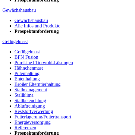
Gewächshausbau
Gewächshausbau
Alle Infos und Produkte
Prospektanforderung
Geflügelmast
Geflügelmast
BFN Fusion
PureLine | Tierwohl-Lösungen
Hähnchenmast
Putenhaltung
Entenhaltung
Broiler Elterntierhaltung
Stallmanagement
Stallklima
Stallbeleuchtung
Abluftreinigung
Reststoffverwertung
Futterlagerung/Futtertransport
Energieversorgung
Referenzen
Prospektanforderung