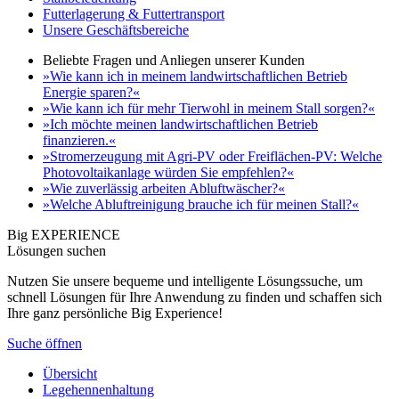
Futterlagerung & Futtertransport
Unsere Geschäftsbereiche
Beliebte Fragen und Anliegen unserer Kunden
»Wie kann ich in meinem landwirtschaftlichen Betrieb
Energie sparen?«
»Wie kann ich für mehr Tierwohl in meinem Stall sorgen?«
»Ich möchte meinen landwirtschaftlichen Betrieb
finanzieren.«
»Stromerzeugung mit Agri-PV oder Freiflächen-PV: Welche
Photovoltaikanlage würden Sie empfehlen?«
»Wie zuverlässig arbeiten Abluftwäscher?«
»Welche Abluftreinigung brauche ich für meinen Stall?«
Big EXPERIENCE
Lösungen suchen
Nutzen Sie unsere bequeme und intelligente Lösungssuche, um
schnell Lösungen für Ihre Anwendung zu finden und schaffen sich
Ihre ganz persönliche Big Experience!
Suche öffnen
Übersicht
Legehennenhaltung