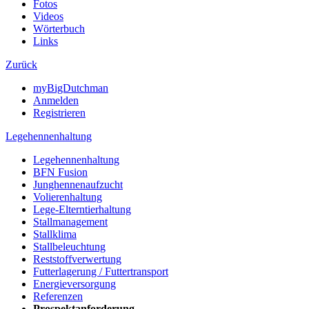
Fotos
Videos
Wörterbuch
Links
Zurück
myBigDutchman
Anmelden
Registrieren
Legehennenhaltung
Legehennenhaltung
BFN Fusion
Junghennenaufzucht
Volierenhaltung
Lege-Elterntierhaltung
Stallmanagement
Stallklima
Stallbeleuchtung
Reststoffverwertung
Futterlagerung / Futtertransport
Energieversorgung
Referenzen
Prospektanforderung