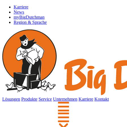
Karriere
News
myBigDutchman
Region & Sprache
Lösungen
Produkte
Service
Unternehmen
Karriere
Kontakt