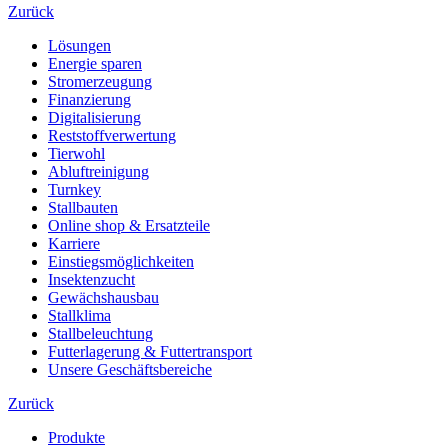
Zurück
Lösungen
Energie sparen
Stromerzeugung
Finanzierung
Digitalisierung
Reststoffverwertung
Tierwohl
Abluftreinigung
Turnkey
Stallbauten
Online shop & Ersatzteile
Karriere
Einstiegsmöglichkeiten
Insektenzucht
Gewächshausbau
Stallklima
Stallbeleuchtung
Futterlagerung & Futtertransport
Unsere Geschäftsbereiche
Zurück
Produkte