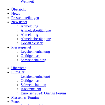
Weltweit
Übersicht
News
Pressemitteilungen
Newsletter
Anmeldung
Anmeldebestätigung
Abmeldung
Abmeldebestätigung
E-Mail existiert
Pressespiegel
Legehennenhaltung
Geflügelmast
Schweinehaltung
Übersicht
EuroTier
Legehennenhaltung
Geflügelmast
Schweinehaltung
Insektenzucht
EuroTier 2024: Orange Forum
Messen & Termine
Fotos