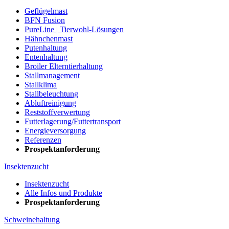
Geflügelmast
BFN Fusion
PureLine | Tierwohl-Lösungen
Hähnchenmast
Putenhaltung
Entenhaltung
Broiler Elterntierhaltung
Stallmanagement
Stallklima
Stallbeleuchtung
Abluftreinigung
Reststoffverwertung
Futterlagerung/Futtertransport
Energieversorgung
Referenzen
Prospektanforderung
Insektenzucht
Insektenzucht
Alle Infos und Produkte
Prospektanforderung
Schweinehaltung