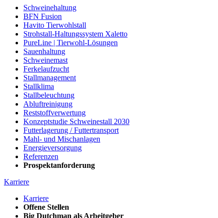
Schweinehaltung
BFN Fusion
Havito Tierwohlstall
Strohstall-Haltungssystem Xaletto
PureLine | Tierwohl-Lösungen
Sauenhaltung
Schweinemast
Ferkelaufzucht
Stallmanagement
Stallklima
Stallbeleuchtung
Abluftreinigung
Reststoffverwertung
Konzeptstudie Schweinestall 2030
Futterlagerung / Futtertransport
Mahl- und Mischanlagen
Energieversorgung
Referenzen
Prospektanforderung
Karriere
Karriere
Offene Stellen
Big Dutchman als Arbeitgeber