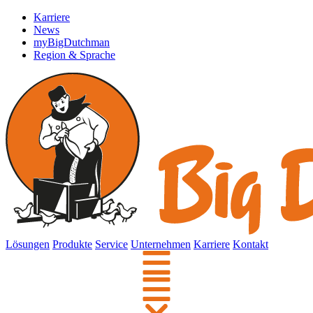
Karriere
News
myBigDutchman
Region & Sprache
Lösungen
Produkte
Service
Unternehmen
Karriere
Kontakt