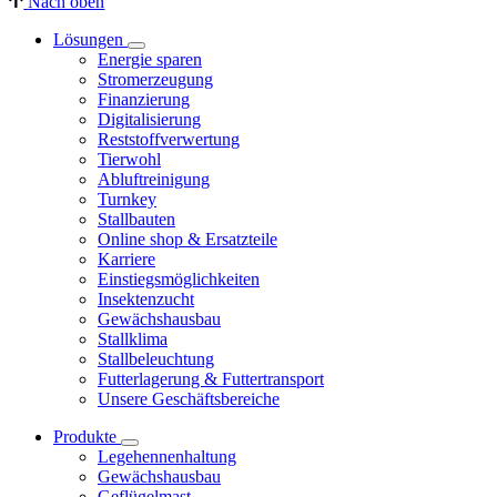
Nach oben
Lösungen
Energie sparen
Stromerzeugung
Finanzierung
Digitalisierung
Reststoffverwertung
Tierwohl
Abluftreinigung
Turnkey
Stallbauten
Online shop & Ersatzteile
Karriere
Einstiegsmöglichkeiten
Insektenzucht
Gewächshausbau
Stallklima
Stallbeleuchtung
Futterlagerung & Futtertransport
Unsere Geschäftsbereiche
Produkte
Legehennenhaltung
Gewächshausbau
Geflügelmast