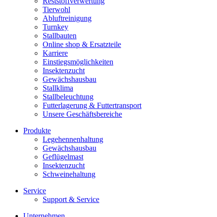
Reststoffverwertung
Tierwohl
Abluftreinigung
Turnkey
Stallbauten
Online shop & Ersatzteile
Karriere
Einstiegsmöglichkeiten
Insektenzucht
Gewächshausbau
Stallklima
Stallbeleuchtung
Futterlagerung & Futtertransport
Unsere Geschäftsbereiche
Produkte
Legehennenhaltung
Gewächshausbau
Geflügelmast
Insektenzucht
Schweinehaltung
Service
Support & Service
Unternehmen