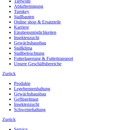
Tierwohl
Abluftreinigung
Turnkey
Stallbauten
Online shop & Ersatzteile
Karriere
Einstiegsmöglichkeiten
Insektenzucht
Gewächshausbau
Stallklima
Stallbeleuchtung
Futterlagerung & Futtertransport
Unsere Geschäftsbereiche
Zurück
Produkte
Legehennenhaltung
Gewächshausbau
Geflügelmast
Insektenzucht
Schweinehaltung
Zurück
Service