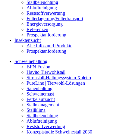
Stallbeleuchtung
Abluftreinigung
Reststoffverwertung
Futterlagerung/Futtertransport
Energieversorgung
Referenzen
Prospektanforderung
Insektenzucht
Alle Infos und Produkte
Prospektanforderung
Schweinehaltung
BFN Fusion
Havito Tierwohlstall
Strohstall-Haltungssystem Xaletto
PureLine | Tierwohl-Lösungen
Sauenhaltung
Schweinemast
Ferkelaufzucht
Stallmanagement
Stallklima
Stallbeleuchtung
Abluftreinigung
Reststoffverwertung
Konzeptstudie Schweinestall 2030