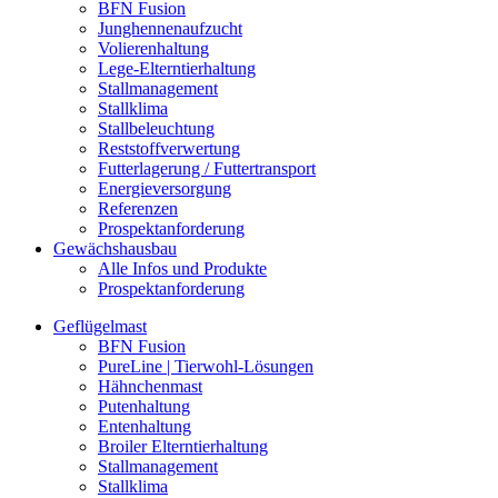
BFN Fusion
Junghennenaufzucht
Volierenhaltung
Lege-Elterntierhaltung
Stallmanagement
Stallklima
Stallbeleuchtung
Reststoffverwertung
Futterlagerung / Futtertransport
Energieversorgung
Referenzen
Prospektanforderung
Gewächshausbau
Alle Infos und Produkte
Prospektanforderung
Geflügelmast
BFN Fusion
PureLine | Tierwohl-Lösungen
Hähnchenmast
Putenhaltung
Entenhaltung
Broiler Elterntierhaltung
Stallmanagement
Stallklima