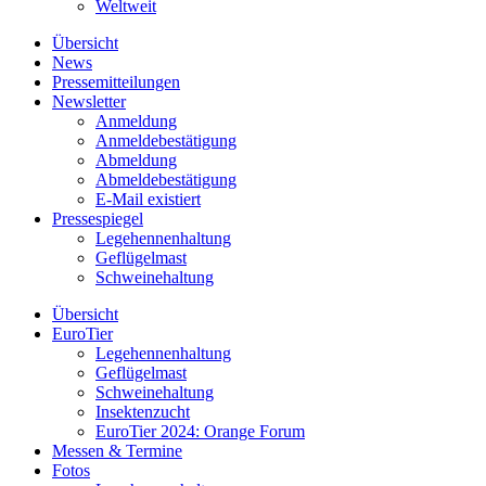
Weltweit
Übersicht
News
Pressemitteilungen
Newsletter
Anmeldung
Anmeldebestätigung
Abmeldung
Abmeldebestätigung
E-Mail existiert
Pressespiegel
Legehennenhaltung
Geflügelmast
Schweinehaltung
Übersicht
EuroTier
Legehennenhaltung
Geflügelmast
Schweinehaltung
Insektenzucht
EuroTier 2024: Orange Forum
Messen & Termine
Fotos