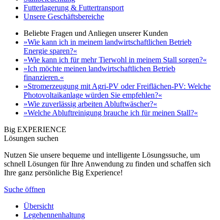
Futterlagerung & Futtertransport
Unsere Geschäftsbereiche
Beliebte Fragen und Anliegen unserer Kunden
»Wie kann ich in meinem landwirtschaftlichen Betrieb
Energie sparen?«
»Wie kann ich für mehr Tierwohl in meinem Stall sorgen?«
»Ich möchte meinen landwirtschaftlichen Betrieb
finanzieren.«
»Stromerzeugung mit Agri-PV oder Freiflächen-PV: Welche
Photovoltaikanlage würden Sie empfehlen?«
»Wie zuverlässig arbeiten Abluftwäscher?«
»Welche Abluftreinigung brauche ich für meinen Stall?«
Big EXPERIENCE
Lösungen suchen
Nutzen Sie unsere bequeme und intelligente Lösungssuche, um
schnell Lösungen für Ihre Anwendung zu finden und schaffen sich
Ihre ganz persönliche Big Experience!
Suche öffnen
Übersicht
Legehennenhaltung