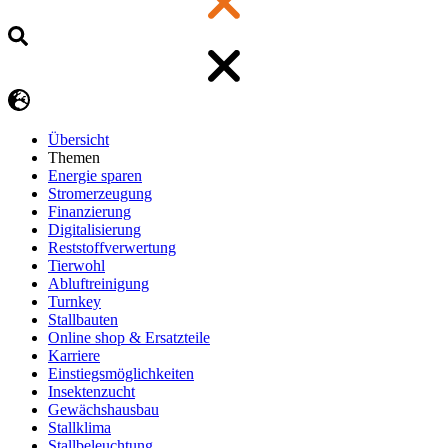
Übersicht
Themen
Energie sparen
Stromerzeugung
Finanzierung
Digitalisierung
Reststoffverwertung
Tierwohl
Abluftreinigung
Turnkey
Stallbauten
Online shop & Ersatzteile
Karriere
Einstiegsmöglichkeiten
Insektenzucht
Gewächshausbau
Stallklima
Stallbeleuchtung