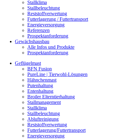
Stallklima
Stallbeleuchtung
Reststoffverwertung
Futterlagerung / Futtertransport
Energieversorgung
Referenzen
Prospektanforderung
Gewächshausbau
Alle Infos und Produkte
Prospektanforderung
Geflügelmast
BFN Fusion
PureLine | Tierwohl-Lösungen
Hähnchenmast
Putenhaltung
Entenhaltung
Broiler Elterntierhaltung
Stallmanagement
Stallklima
Stallbeleuchtung
Abluftreinigung
Reststoffverwertung
Futterlagerung/Futtertransport
Energieversorgung