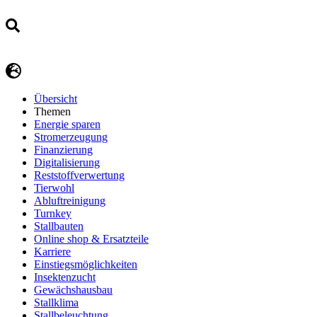
Übersicht
Themen
Energie sparen
Stromerzeugung
Finanzierung
Digitalisierung
Reststoffverwertung
Tierwohl
Abluftreinigung
Turnkey
Stallbauten
Online shop & Ersatzteile
Karriere
Einstiegsmöglichkeiten
Insektenzucht
Gewächshausbau
Stallklima
Stallbeleuchtung