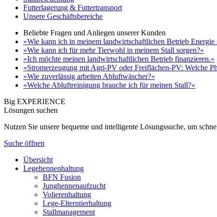
Futterlagerung & Futtertransport
Unsere Geschäftsbereiche
Beliebte Fragen und Anliegen unserer Kunden
»Wie kann ich in meinem landwirtschaftlichen Betrieb Energie
»Wie kann ich für mehr Tierwohl in meinem Stall sorgen?«
»Ich möchte meinen landwirtschaftlichen Betrieb finanzieren.«
»Stromerzeugung mit Agri-PV oder Freiflächen-PV: Welche Ph
»Wie zuverlässig arbeiten Abluftwäscher?«
»Welche Abluftreinigung brauche ich für meinen Stall?«
Big EXPERIENCE
Lösungen suchen
Nutzen Sie unsere bequeme und intelligente Lösungssuche, um schnel
Suche öffnen
Übersicht
Legehennenhaltung
BFN Fusion
Junghennenaufzucht
Volierenhaltung
Lege-Elterntierhaltung
Stallmanagement