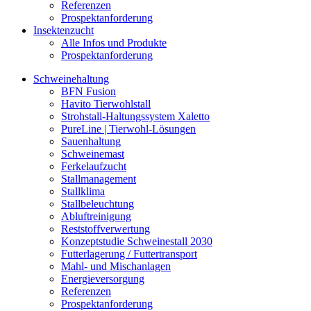
Referenzen
Prospektanforderung
Insektenzucht
Alle Infos und Produkte
Prospektanforderung
Schweinehaltung
BFN Fusion
Havito Tierwohlstall
Strohstall-Haltungssystem Xaletto
PureLine | Tierwohl-Lösungen
Sauenhaltung
Schweinemast
Ferkelaufzucht
Stallmanagement
Stallklima
Stallbeleuchtung
Abluftreinigung
Reststoffverwertung
Konzeptstudie Schweinestall 2030
Futterlagerung / Futtertransport
Mahl- und Mischanlagen
Energieversorgung
Referenzen
Prospektanforderung