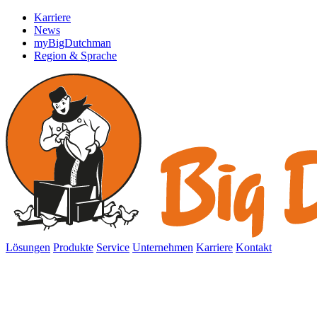
Karriere
News
myBigDutchman
Region & Sprache
Lösungen
Produkte
Service
Unternehmen
Karriere
Kontakt