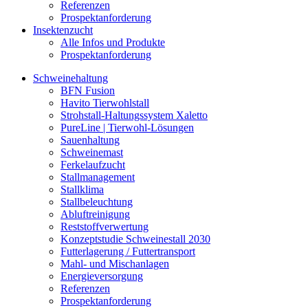
Referenzen
Prospektanforderung
Insektenzucht
Alle Infos und Produkte
Prospektanforderung
Schweinehaltung
BFN Fusion
Havito Tierwohlstall
Strohstall-Haltungssystem Xaletto
PureLine | Tierwohl-Lösungen
Sauenhaltung
Schweinemast
Ferkelaufzucht
Stallmanagement
Stallklima
Stallbeleuchtung
Abluftreinigung
Reststoffverwertung
Konzeptstudie Schweinestall 2030
Futterlagerung / Futtertransport
Mahl- und Mischanlagen
Energieversorgung
Referenzen
Prospektanforderung