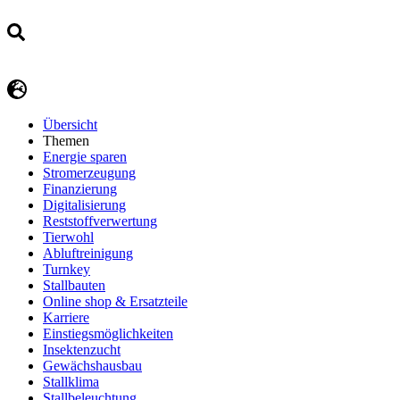
Übersicht
Themen
Energie sparen
Stromerzeugung
Finanzierung
Digitalisierung
Reststoffverwertung
Tierwohl
Abluftreinigung
Turnkey
Stallbauten
Online shop & Ersatzteile
Karriere
Einstiegsmöglichkeiten
Insektenzucht
Gewächshausbau
Stallklima
Stallbeleuchtung