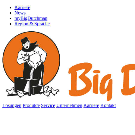
Karriere
News
myBigDutchman
Region & Sprache
Lösungen
Produkte
Service
Unternehmen
Karriere
Kontakt