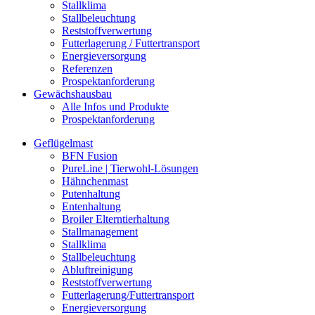
Stallklima
Stallbeleuchtung
Reststoffverwertung
Futterlagerung / Futtertransport
Energieversorgung
Referenzen
Prospektanforderung
Gewächshausbau
Alle Infos und Produkte
Prospektanforderung
Geflügelmast
BFN Fusion
PureLine | Tierwohl-Lösungen
Hähnchenmast
Putenhaltung
Entenhaltung
Broiler Elterntierhaltung
Stallmanagement
Stallklima
Stallbeleuchtung
Abluftreinigung
Reststoffverwertung
Futterlagerung/Futtertransport
Energieversorgung