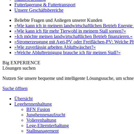
Futterlagerung & Futtertransport
Unsere Geschäftsbereiche
Beliebte Fragen und Anliegen unserer Kunden
»Wie kann ich in meinem landwirtschaftlichen Betrieb Energie
»Wie kann ich für mehr Tierwohl in meinem Stall sorgen?«
»Ich möchte meinen landwirtschaftlichen Betrieb finanzieren.«
»Stromerzeugung mit Agri-PV oder Freiflächen-PV: Welche Ph
»Wie zuverlässig arbeiten Abluftwäscher?«
»Welche Abluftreinigung brauche ich für meinen Stall?«
Big EXPERIENCE
Lösungen suchen
Nutzen Sie unsere bequeme und intelligente Lösungssuche, um schnel
Suche öffnen
Übersicht
Legehennenhaltung
BFN Fusion
Junghennenaufzucht
Volierenhaltung
Lege-Elterntierhaltung
Stallmanagement