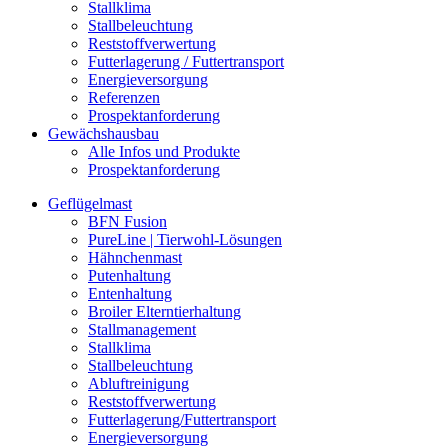
Stallklima
Stallbeleuchtung
Reststoffverwertung
Futterlagerung / Futtertransport
Energieversorgung
Referenzen
Prospektanforderung
Gewächshausbau
Alle Infos und Produkte
Prospektanforderung
Geflügelmast
BFN Fusion
PureLine | Tierwohl-Lösungen
Hähnchenmast
Putenhaltung
Entenhaltung
Broiler Elterntierhaltung
Stallmanagement
Stallklima
Stallbeleuchtung
Abluftreinigung
Reststoffverwertung
Futterlagerung/Futtertransport
Energieversorgung