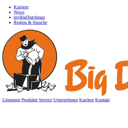
Karriere
News
myBigDutchman
Region & Sprache
Lösungen
Produkte
Service
Unternehmen
Karriere
Kontakt