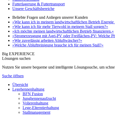
Futterlagerung & Futtertransport
Unsere Geschäftsbereiche
Beliebte Fragen und Anliegen unserer Kunden
»Wie kann ich in meinem landwirtschaftlichen Betrieb Energie
»Wie kann ich für mehr Tierwohl in meinem Stall sorgen?«
»Ich möchte meinen landwirtschaftlichen Betrieb finanzieren.«
»Stromerzeugung mit Agri-PV oder Freiflächen-PV: Welche Ph
»Wie zuverlässig arbeiten Abluftwäscher?«
»Welche Abluftreinigung brauche ich für meinen Stall?«
Big EXPERIENCE
Lösungen suchen
Nutzen Sie unsere bequeme und intelligente Lösungssuche, um schnel
Suche öffnen
Übersicht
Legehennenhaltung
BFN Fusion
Junghennenaufzucht
Volierenhaltung
Lege-Elterntierhaltung
Stallmanagement