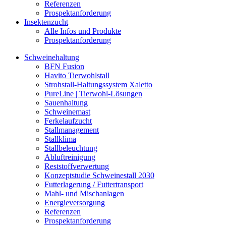
Referenzen
Prospektanforderung
Insektenzucht
Alle Infos und Produkte
Prospektanforderung
Schweinehaltung
BFN Fusion
Havito Tierwohlstall
Strohstall-Haltungssystem Xaletto
PureLine | Tierwohl-Lösungen
Sauenhaltung
Schweinemast
Ferkelaufzucht
Stallmanagement
Stallklima
Stallbeleuchtung
Abluftreinigung
Reststoffverwertung
Konzeptstudie Schweinestall 2030
Futterlagerung / Futtertransport
Mahl- und Mischanlagen
Energieversorgung
Referenzen
Prospektanforderung