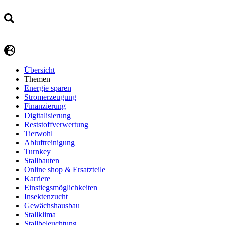
Übersicht
Themen
Energie sparen
Stromerzeugung
Finanzierung
Digitalisierung
Reststoffverwertung
Tierwohl
Abluftreinigung
Turnkey
Stallbauten
Online shop & Ersatzteile
Karriere
Einstiegsmöglichkeiten
Insektenzucht
Gewächshausbau
Stallklima
Stallbeleuchtung