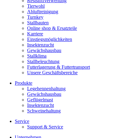
Reststoffverwertung
Tierwohl
Abluftreinigung
Turnkey
Stallbauten
Online shop & Ersatzteile
Karriere
Einstiegsmöglichkeiten
Insektenzucht
Gewächshausbau
Stallklima
Stallbeleuchtung
Futterlagerung & Futtertransport
Unsere Geschäftsbereiche
Produkte
Legehennenhaltung
Gewächshausbau
Geflügelmast
Insektenzucht
Schweinehaltung
Service
Support & Service
Unternehmen