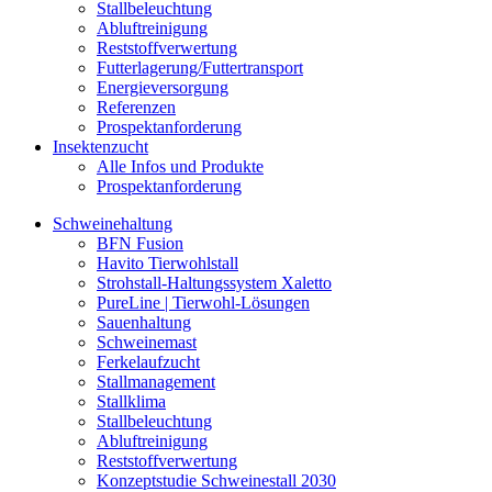
Stallbeleuchtung
Abluftreinigung
Reststoffverwertung
Futterlagerung/Futtertransport
Energieversorgung
Referenzen
Prospektanforderung
Insektenzucht
Alle Infos und Produkte
Prospektanforderung
Schweinehaltung
BFN Fusion
Havito Tierwohlstall
Strohstall-Haltungssystem Xaletto
PureLine | Tierwohl-Lösungen
Sauenhaltung
Schweinemast
Ferkelaufzucht
Stallmanagement
Stallklima
Stallbeleuchtung
Abluftreinigung
Reststoffverwertung
Konzeptstudie Schweinestall 2030