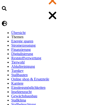
Übersicht
Themen
Energie sparen
Stromerzeugung
Finanzierung
Digitalisierung
Reststoffverwertung
Tierwohl
Abluftreinigung
Turnkey
Stallbauten
Online shop & Ersatzteile
Karriere
Einstiegsmöglichkeiten
Insektenzucht
Gewächshausbau
Stallklima
Stallbeleuchtung