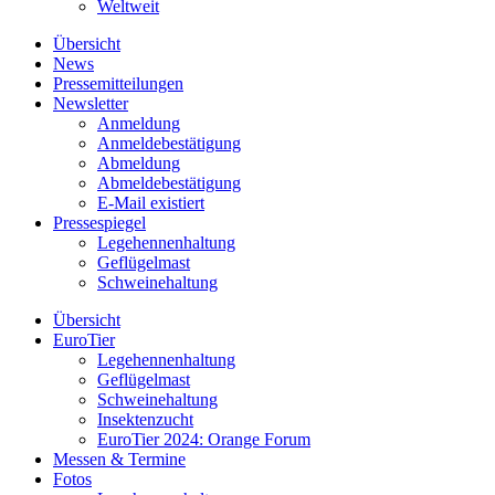
Weltweit
Übersicht
News
Pressemitteilungen
Newsletter
Anmeldung
Anmeldebestätigung
Abmeldung
Abmeldebestätigung
E-Mail existiert
Pressespiegel
Legehennenhaltung
Geflügelmast
Schweinehaltung
Übersicht
EuroTier
Legehennenhaltung
Geflügelmast
Schweinehaltung
Insektenzucht
EuroTier 2024: Orange Forum
Messen & Termine
Fotos