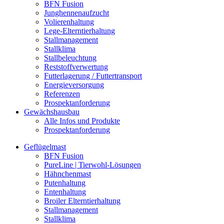
BFN Fusion
Junghennenaufzucht
Volierenhaltung
Lege-Elterntierhaltung
Stallmanagement
Stallklima
Stallbeleuchtung
Reststoffverwertung
Futterlagerung / Futtertransport
Energieversorgung
Referenzen
Prospektanforderung
Gewächshausbau
Alle Infos und Produkte
Prospektanforderung
Geflügelmast
BFN Fusion
PureLine | Tierwohl-Lösungen
Hähnchenmast
Putenhaltung
Entenhaltung
Broiler Elterntierhaltung
Stallmanagement
Stallklima