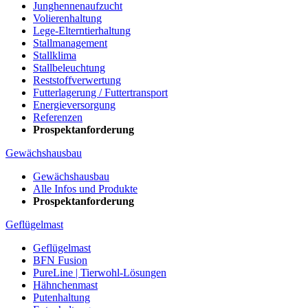
Junghennenaufzucht
Volierenhaltung
Lege-Elterntierhaltung
Stallmanagement
Stallklima
Stallbeleuchtung
Reststoffverwertung
Futterlagerung / Futtertransport
Energieversorgung
Referenzen
Prospektanforderung
Gewächshausbau
Gewächshausbau
Alle Infos und Produkte
Prospektanforderung
Geflügelmast
Geflügelmast
BFN Fusion
PureLine | Tierwohl-Lösungen
Hähnchenmast
Putenhaltung