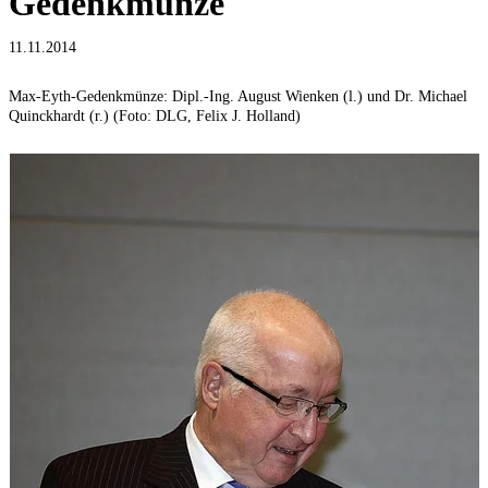
Gedenkmünze
11.11.2014
Max-Eyth-Gedenkmünze: Dipl.-Ing. August Wienken (l.) und Dr. Michael
Quinckhardt (r.) (Foto: DLG, Felix J. Holland)