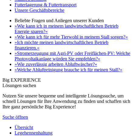
Futterlagerung & Futtertransport
Unsere Geschäftsbereiche
Beliebte Fragen und Anliegen unserer Kunden
»Wie kann ich in meinem landwirtschaftlichen Betrieb
Energie sparen?«
»Wie kann ich für mehr Tierwohl in meinem Stall sorgen?«
»Ich möchte meinen landwirtschaftlichen Betrieb
finanzieren.«
»Stromerzeugung mit Agri-PV oder Freiflächen-PV: Welche
Photovoltaikanlage würden Sie empfehlen?«
»Wie zuverlässig arbeiten Abluftwäscher?«
»Welche Abluftreinigung brauche ich für meinen Stall?«
Big EXPERIENCE
Lösungen suchen
Nutzen Sie unsere bequeme und intelligente Lösungssuche, um
schnell Lösungen für Ihre Anwendung zu finden und schaffen sich
Ihre ganz persönliche Big Experience!
Suche öffnen
Übersicht
Legehennenhaltung