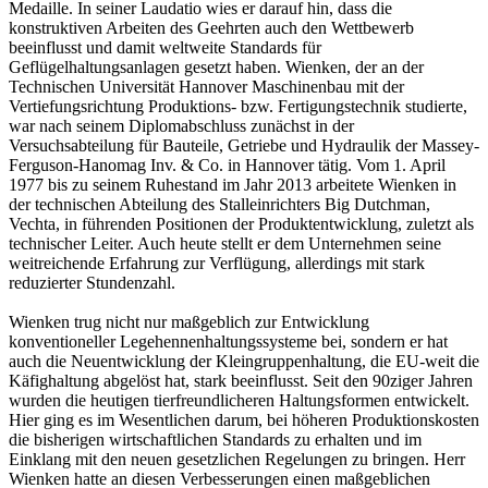
Medaille. In seiner Laudatio wies er darauf hin, dass die
konstruktiven Arbeiten des Geehrten auch den Wettbewerb
beeinflusst und damit weltweite Standards für
Geflügelhaltungsanlagen gesetzt haben. Wienken, der an der
Technischen Universität Hannover Maschinenbau mit der
Vertiefungsrichtung Produktions- bzw. Fertigungstechnik studierte,
war nach seinem Diplomabschluss zunächst in der
Versuchsabteilung für Bauteile, Getriebe und Hydraulik der Massey-
Ferguson-Hanomag Inv. & Co. in Hannover tätig. Vom 1. April
1977 bis zu seinem Ruhestand im Jahr 2013 arbeitete Wienken in
der technischen Abteilung des Stalleinrichters Big Dutchman,
Vechta, in führenden Positionen der Produktentwicklung, zuletzt als
technischer Leiter. Auch heute stellt er dem Unternehmen seine
weitreichende Erfahrung zur Verflügung, allerdings mit stark
reduzierter Stundenzahl.
Wienken trug nicht nur maßgeblich zur Entwicklung
konventioneller Legehennenhaltungssysteme bei, sondern er hat
auch die Neuentwicklung der Kleingruppenhaltung, die EU-weit die
Käfighaltung abgelöst hat, stark beeinflusst. Seit den 90ziger Jahren
wurden die heutigen tierfreundlicheren Haltungsformen entwickelt.
Hier ging es im Wesentlichen darum, bei höheren Produktionskosten
die bisherigen wirtschaftlichen Standards zu erhalten und im
Einklang mit den neuen gesetzlichen Regelungen zu bringen. Herr
Wienken hatte an diesen Verbesserungen einen maßgeblichen