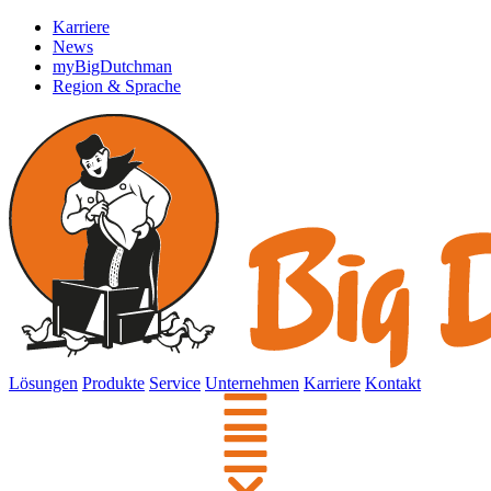
Karriere
News
myBigDutchman
Region & Sprache
Lösungen
Produkte
Service
Unternehmen
Karriere
Kontakt