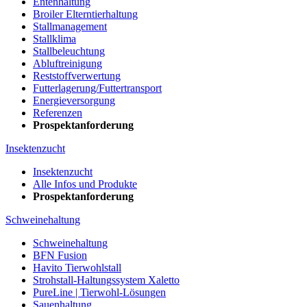
Entenhaltung
Broiler Elterntierhaltung
Stallmanagement
Stallklima
Stallbeleuchtung
Abluftreinigung
Reststoffverwertung
Futterlagerung/Futtertransport
Energieversorgung
Referenzen
Prospektanforderung
Insektenzucht
Insektenzucht
Alle Infos und Produkte
Prospektanforderung
Schweinehaltung
Schweinehaltung
BFN Fusion
Havito Tierwohlstall
Strohstall-Haltungssystem Xaletto
PureLine | Tierwohl-Lösungen
Sauenhaltung