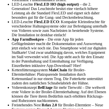
LED-Leuchte
FlexLED HO (high output)
– die 2.
Generation! Das Leuchtrohr besitzt eine vierfach höhere
Leistung als die Standard FlexLED und eignet sich daher
besonders gut für die Gang- und Deckenbeleuchtung.
LED-Leuchte
FlexLED ECO
: Kompakte Kleinstleuchte für
verschiedene Haltungssysteme oder zur Befestigung unterhalb
von Volieren sowie zum Nachrüsten in bestehende Systeme.
Die Installation ist denkbar einfach!
App FarmBookpro
– Die erste App für jeden
Geflügelmäster macht die Dokumentation und Auswertung
jetzt einfach wie noch nie. Das Smartphone wird zur digitalen
Stallkarte! Und zwar unabhängig davon, welches Equipment
im Stall verwendet wird. Die App steht auch für den Einsatz
in der Putenhaltung und Entenhaltung zur Verfügung.
Einzelheiten inklusive App-Download? Hier!
Kettenfütterungssystem
MaleChain
für Broiler-
Elterntierhähne: Platzsparende Installation durch
Kettenumlauf in nur einem Trog. Die Futterkette unterstützt
zudem den natürlichen Schnabelabrieb der Hähne.
Volierenkonzept
BelEtage
für mehr Tierwohl – Die weltweit
erste Voliere in der Broiler-Elterntierhaltung: Auf drei Ebenen
können die Tiere ihrem Bedürfnis nach erhöhten Rückzugs-
und Ruhezonen nachkommen.
Freistehendes Nest
Relax 2.0
für Broiler-Elterntiere – Neue