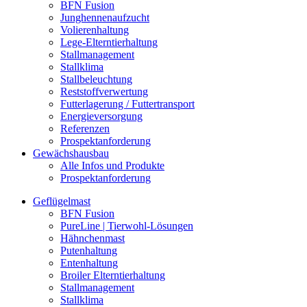
BFN Fusion
Junghennenaufzucht
Volierenhaltung
Lege-Elterntierhaltung
Stallmanagement
Stallklima
Stallbeleuchtung
Reststoffverwertung
Futterlagerung / Futtertransport
Energieversorgung
Referenzen
Prospektanforderung
Gewächshausbau
Alle Infos und Produkte
Prospektanforderung
Geflügelmast
BFN Fusion
PureLine | Tierwohl-Lösungen
Hähnchenmast
Putenhaltung
Entenhaltung
Broiler Elterntierhaltung
Stallmanagement
Stallklima