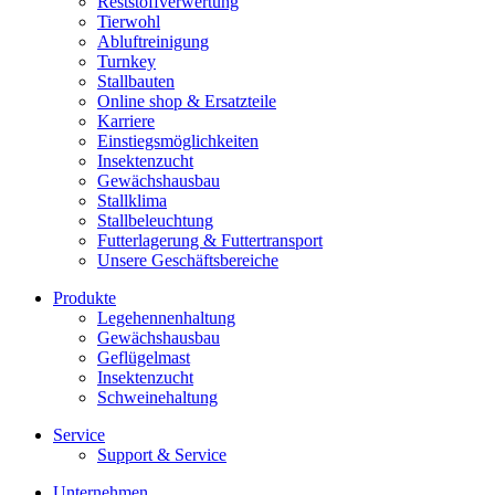
Reststoffverwertung
Tierwohl
Abluftreinigung
Turnkey
Stallbauten
Online shop & Ersatzteile
Karriere
Einstiegsmöglichkeiten
Insektenzucht
Gewächshausbau
Stallklima
Stallbeleuchtung
Futterlagerung & Futtertransport
Unsere Geschäftsbereiche
Produkte
Legehennenhaltung
Gewächshausbau
Geflügelmast
Insektenzucht
Schweinehaltung
Service
Support & Service
Unternehmen