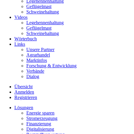
Legehennenhaltung
Geflügelmast
Schweinehaltung
Videos
Legehennenhaltung
Geflügelmast
Schweinehaltung
Wörterbuch
Links
Unsere Partner
Agrarhandel
Marktinfos
Forschung & Entwicklung
Verbände
Dialog
Übersicht
Anmelden
Registrieren
Lösungen
Energie sparen
Stromerzeugung
Finanzierung
Digitalisierung