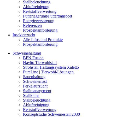
Stallbeleuchtung
Abluftreinigung
Reststoffverwertung
Futterlagerung/Futtertransport
Energieversorgung
Referenzen
Prospektanforderung
Insektenzucht
Alle Infos und Produkte
Prospektanforderung
Schweinehaltung
BFN Fusion
Havito Tierwohlstall
Strohstall-Haltungssystem Xaletto
PureLine | Tierwohl-Lösungen
Sauenhaltung
Schweinemast
Ferkelaufzucht
Stallmanagement
Stallklima
Stallbeleuchtung
Abluftreinigung
Reststoffverwertung
Konzeptstudie Schweinestall 2030