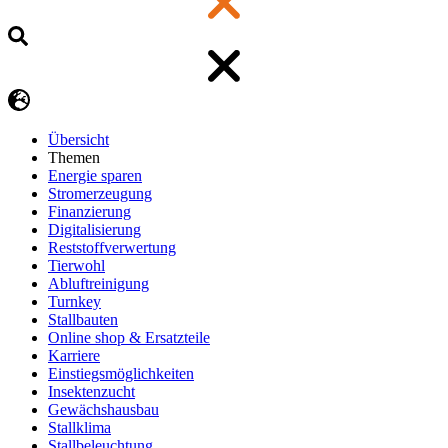
Übersicht
Themen
Energie sparen
Stromerzeugung
Finanzierung
Digitalisierung
Reststoffverwertung
Tierwohl
Abluftreinigung
Turnkey
Stallbauten
Online shop & Ersatzteile
Karriere
Einstiegsmöglichkeiten
Insektenzucht
Gewächshausbau
Stallklima
Stallbeleuchtung