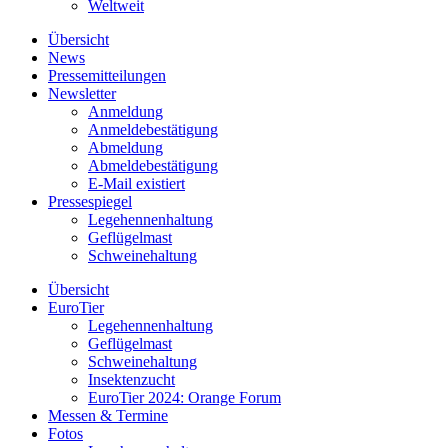
Weltweit
Übersicht
News
Pressemitteilungen
Newsletter
Anmeldung
Anmeldebestätigung
Abmeldung
Abmeldebestätigung
E-Mail existiert
Pressespiegel
Legehennenhaltung
Geflügelmast
Schweinehaltung
Übersicht
EuroTier
Legehennenhaltung
Geflügelmast
Schweinehaltung
Insektenzucht
EuroTier 2024: Orange Forum
Messen & Termine
Fotos