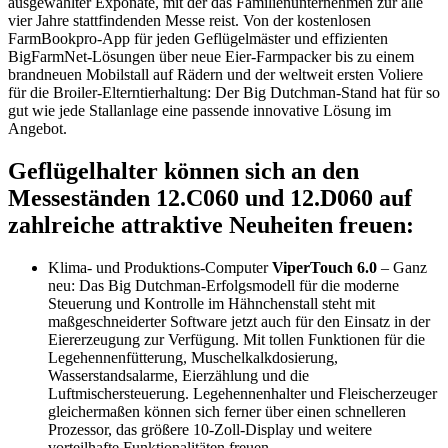
ausgewählter Exponate, mit der das Familienunternehmen zur alle
vier Jahre stattfindenden Messe reist. Von der kostenlosen
FarmBookpro-App für jeden Geflügelmäster und effizienten
BigFarmNet-Lösungen über neue Eier-Farmpacker bis zu einem
brandneuen Mobilstall auf Rädern und der weltweit ersten Voliere
für die Broiler-Elterntierhaltung: Der Big Dutchman-Stand hat für so
gut wie jede Stallanlage eine passende innovative Lösung im
Angebot.
Geflügelhalter können sich an den
Messeständen 12.C060 und 12.D060 auf
zahlreiche attraktive Neuheiten freuen:
Klima- und Produktions-Computer
ViperTouch 6.0
– Ganz
neu: Das Big Dutchman-Erfolgsmodell für die moderne
Steuerung und Kontrolle im Hähnchenstall steht mit
maßgeschneiderter Software jetzt auch für den Einsatz in der
Eiererzeugung zur Verfügung. Mit tollen Funktionen für die
Legehennenfütterung, Muschelkalkdosierung,
Wasserstandsalarme, Eierzählung und die
Luftmischersteuerung. Legehennenhalter und Fleischerzeuger
gleichermaßen können sich ferner über einen schnelleren
Prozessor, das größere 10-Zoll-Display und weitere
vorteilhafte Funktionalitäten freuen.