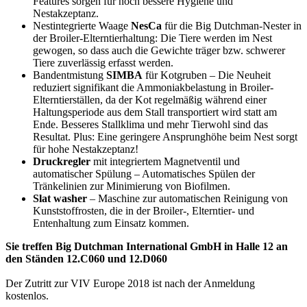
Features sorgen für noch bessere Hygiene und
Nestakzeptanz.
Nestintegrierte Waage
NesCa
für die Big Dutchman-Nester in
der Broiler-Elterntierhaltung: Die Tiere werden im Nest
gewogen, so dass auch die Gewichte träger bzw. schwerer
Tiere zuverlässig erfasst werden.
Bandentmistung
SIMBA
für Kotgruben – Die Neuheit
reduziert signifikant die Ammoniakbelastung in Broiler-
Elterntierställen, da der Kot regelmäßig während einer
Haltungsperiode aus dem Stall transportiert wird statt am
Ende. Besseres Stallklima und mehr Tierwohl sind das
Resultat. Plus: Eine geringere Ansprunghöhe beim Nest sorgt
für hohe Nestakzeptanz!
Druckregler
mit integriertem Magnetventil und
automatischer Spülung – Automatisches Spülen der
Tränkelinien zur Minimierung von Biofilmen.
Slat washer
– Maschine zur automatischen Reinigung von
Kunststoffrosten, die in der Broiler-, Elterntier- und
Entenhaltung zum Einsatz kommen.
Sie treffen Big Dutchman International GmbH in Halle 12 an
den Ständen 12.C060 und 12.D060
Der Zutritt zur VIV Europe 2018 ist nach der Anmeldung
kostenlos.