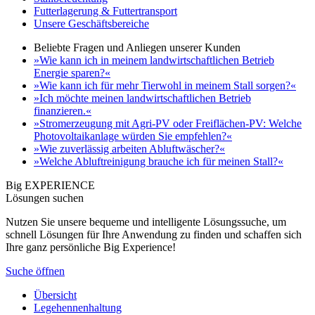
Futterlagerung & Futtertransport
Unsere Geschäftsbereiche
Beliebte Fragen und Anliegen unserer Kunden
»Wie kann ich in meinem landwirtschaftlichen Betrieb
Energie sparen?«
»Wie kann ich für mehr Tierwohl in meinem Stall sorgen?«
»Ich möchte meinen landwirtschaftlichen Betrieb
finanzieren.«
»Stromerzeugung mit Agri-PV oder Freiflächen-PV: Welche
Photovoltaikanlage würden Sie empfehlen?«
»Wie zuverlässig arbeiten Abluftwäscher?«
»Welche Abluftreinigung brauche ich für meinen Stall?«
Big EXPERIENCE
Lösungen suchen
Nutzen Sie unsere bequeme und intelligente Lösungssuche, um
schnell Lösungen für Ihre Anwendung zu finden und schaffen sich
Ihre ganz persönliche Big Experience!
Suche öffnen
Übersicht
Legehennenhaltung