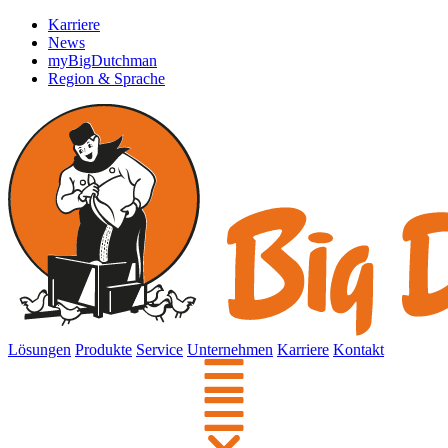
Karriere
News
myBigDutchman
Region & Sprache
Lösungen
Produkte
Service
Unternehmen
Karriere
Kontakt