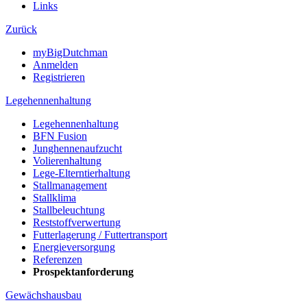
Links
Zurück
myBigDutchman
Anmelden
Registrieren
Legehennenhaltung
Legehennenhaltung
BFN Fusion
Junghennenaufzucht
Volierenhaltung
Lege-Elterntierhaltung
Stallmanagement
Stallklima
Stallbeleuchtung
Reststoffverwertung
Futterlagerung / Futtertransport
Energieversorgung
Referenzen
Prospektanforderung
Gewächshausbau