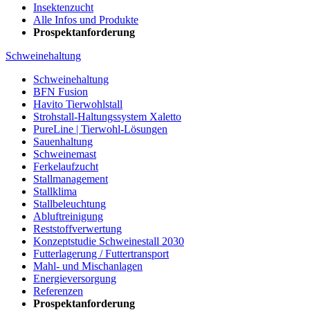
Insektenzucht
Alle Infos und Produkte
Prospektanforderung
Schweinehaltung
Schweinehaltung
BFN Fusion
Havito Tierwohlstall
Strohstall-Haltungssystem Xaletto
PureLine | Tierwohl-Lösungen
Sauenhaltung
Schweinemast
Ferkelaufzucht
Stallmanagement
Stallklima
Stallbeleuchtung
Abluftreinigung
Reststoffverwertung
Konzeptstudie Schweinestall 2030
Futterlagerung / Futtertransport
Mahl- und Mischanlagen
Energieversorgung
Referenzen
Prospektanforderung