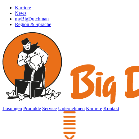
Karriere
News
myBigDutchman
Region & Sprache
Lösungen
Produkte
Service
Unternehmen
Karriere
Kontakt