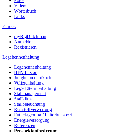
Fotos
Videos
Wörterbuch
Links
Zurück
myBigDutchman
Anmelden
Registrieren
Legehennenhaltung
Legehennenhaltung
BFN Fusion
Junghennenaufzucht
Volierenhaltung
Lege-Elterntierhaltung
Stallmanagement
Stallklima
Stallbeleuchtung
Reststoffverwertung
Futterlagerung / Futtertransport
Energieversorgung
Referenzen
Prospektanforderung