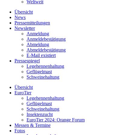
Weltweit
Übersicht
News
Pressemitteilungen
Newsletter
Anmeldung
Anmeldebestätigung
Abmeldung
Abmeldebestätigung
E-Mail existiert
Pressespiegel
Legehennenhaltung
Geflügelmast
Schweinehaltung
Übersicht
EuroTier
Legehennenhaltung
Geflügelmast
Schweinehaltung
Insektenzucht
EuroTier 2024: Orange Forum
Messen & Termine
Fotos