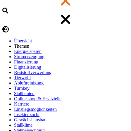
Übersicht
Themen
Energie sparen
Stromerzeugung
Finanzierung
Digitalisierung
Reststoffverwertung
Tierwohl
Abluftreinigung
Turnkey
Stallbauten
Online shop & Ersatzteile
Karriere
Einstiegsmöglichkeiten
Insektenzucht
Gewächshausbau
Stallklima
Stallbeleuchtung