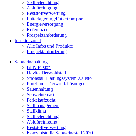
Stallbeleuchtung
Abluftreinigung
Reststoffverwertung
Futterlagerung/Futtertransport
Energieversorgung
Referenzen
Prospektanforderung
Insektenzucht
Alle Infos und Produkte
Prospektanforderung
Schweinehaltung
BFN Fusion
Havito Tierwohlstall
Strohstall-Haltungssystem Xaletto
PureLine | Tierwohl-Lösungen
Sauenhaltung
Schweinemast
Ferkelaufzucht
Stallmanagement
Stallklima
Stallbeleuchtung
Abluftreinigung
Reststoffverwertung
Konzeptstudie Schweinestall 2030