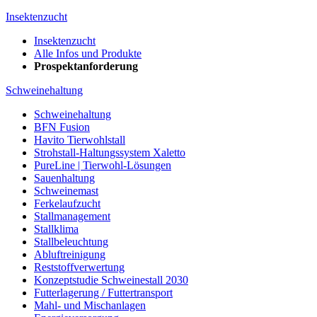
Insektenzucht
Insektenzucht
Alle Infos und Produkte
Prospektanforderung
Schweinehaltung
Schweinehaltung
BFN Fusion
Havito Tierwohlstall
Strohstall-Haltungssystem Xaletto
PureLine | Tierwohl-Lösungen
Sauenhaltung
Schweinemast
Ferkelaufzucht
Stallmanagement
Stallklima
Stallbeleuchtung
Abluftreinigung
Reststoffverwertung
Konzeptstudie Schweinestall 2030
Futterlagerung / Futtertransport
Mahl- und Mischanlagen