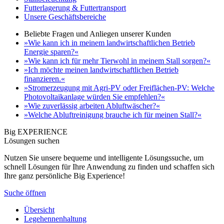
Futterlagerung & Futtertransport
Unsere Geschäftsbereiche
Beliebte Fragen und Anliegen unserer Kunden
»Wie kann ich in meinem landwirtschaftlichen Betrieb
Energie sparen?«
»Wie kann ich für mehr Tierwohl in meinem Stall sorgen?«
»Ich möchte meinen landwirtschaftlichen Betrieb
finanzieren.«
»Stromerzeugung mit Agri-PV oder Freiflächen-PV: Welche
Photovoltaikanlage würden Sie empfehlen?«
»Wie zuverlässig arbeiten Abluftwäscher?«
»Welche Abluftreinigung brauche ich für meinen Stall?«
Big EXPERIENCE
Lösungen suchen
Nutzen Sie unsere bequeme und intelligente Lösungssuche, um
schnell Lösungen für Ihre Anwendung zu finden und schaffen sich
Ihre ganz persönliche Big Experience!
Suche öffnen
Übersicht
Legehennenhaltung