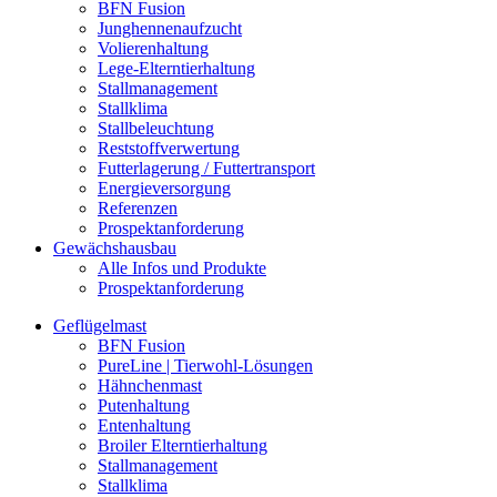
BFN Fusion
Junghennenaufzucht
Volierenhaltung
Lege-Elterntierhaltung
Stallmanagement
Stallklima
Stallbeleuchtung
Reststoffverwertung
Futterlagerung / Futtertransport
Energieversorgung
Referenzen
Prospektanforderung
Gewächshausbau
Alle Infos und Produkte
Prospektanforderung
Geflügelmast
BFN Fusion
PureLine | Tierwohl-Lösungen
Hähnchenmast
Putenhaltung
Entenhaltung
Broiler Elterntierhaltung
Stallmanagement
Stallklima