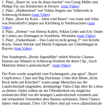
1. Platz: „Bauer ist, was du draus machst“ von Georg Müller und
Philipp Fay aus Reiskirchen in Hessen
(zum Video)
2. Platz: „Himbeertoni“ von Tobias Jürgens aus Vollerwiek in
Schleswig-Holstein
(zum Video)
3. Platz: „Born for Korn – Jobst wird Bauer“ von Anne und Jobst
von Petersdorff-Campen aus Kirchberg in Niedersachsen
(zum
Video)
4. Platz: „Helena“ von Helena Kallen, Niklas Geller und Eric Onder
de Linden aus Dormagen in Nordrhein- Westfalen
(zum Video)
5. Platz: „Funkenbauer – Das Land ist nicht genug 2“ von Kerstin
Royla, Simon Stöckle und Martin Folgmann aus Unterthingau in
Bayern
(zum Video)
Den Sonderpreis „Bester Jugendfilm“ erhielt Wencke Clausen-
Hansen aus Winnert in Schleswig-Holstein für ihren Clip „Auch
Mädchen lieben Landwirtschaft“.
(zum Video)
Der Preis wurde ausgelobt vom Fachmagazin „top agrar“, Bayer
CropScience, Claas und Big Dutchman. Unter dem Motto „Kein
Bock mehr auf Klischee!“ waren junge Menschen aus der
Landwirtschaft eingeladen, dreiminütige Video-Clips über ihr Leben
zu drehen. Dabei sollten sie der Öffentlichkeit ein möglichst
realistisches Bild von der heutigen Landwirtschaft vermitteln und
mit verstaubten Vorurteilen über Bauern aufräumen. Diese Chance
haben viele genutzt. Über 150 Videos sind auf www.clipmyfarm.de