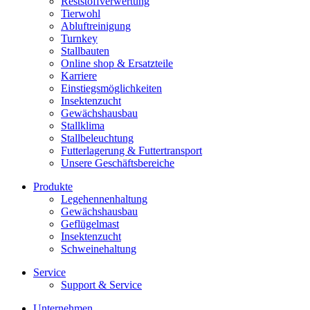
Reststoffverwertung
Tierwohl
Abluftreinigung
Turnkey
Stallbauten
Online shop & Ersatzteile
Karriere
Einstiegsmöglichkeiten
Insektenzucht
Gewächshausbau
Stallklima
Stallbeleuchtung
Futterlagerung & Futtertransport
Unsere Geschäftsbereiche
Produkte
Legehennenhaltung
Gewächshausbau
Geflügelmast
Insektenzucht
Schweinehaltung
Service
Support & Service
Unternehmen