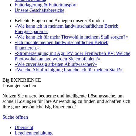
Futterlagerung & Futtertransport
Unsere Geschäftsbereiche
Beliebte Fragen und Anliegen unserer Kunden
»Wie kann ich in meinem landwirtschaftlichen Betrieb
Energie sparen?«
»Wie kann ich für mehr Tierwohl in meinem Stall sorgen?«
»Ich möchte meinen landwirtschaftlichen Betrieb
finanzieren.«
»Stromerzeugung mit Agri-PV oder Freiflächen-PV: Welche
Photovoltaikanlage würden Sie empfehlen?«
»Wie zuverlässig arbeiten Abluftwäscher?«
»Welche Abluftreinigung brauche ich für meinen Stall?«
Big EXPERIENCE
Lösungen suchen
Nutzen Sie unsere bequeme und intelligente Lösungssuche, um
schnell Lösungen für Ihre Anwendung zu finden und schaffen sich
Ihre ganz persönliche Big Experience!
Suche öffnen
Übersicht
Legehennenhaltung