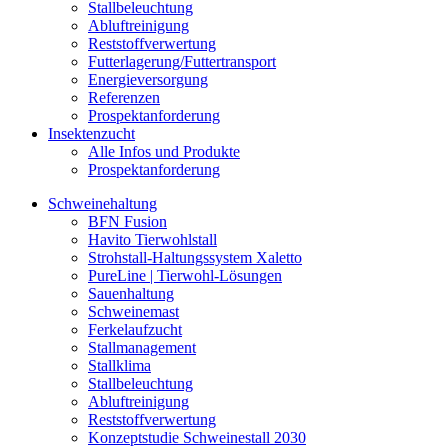
Stallbeleuchtung
Abluftreinigung
Reststoffverwertung
Futterlagerung/Futtertransport
Energieversorgung
Referenzen
Prospektanforderung
Insektenzucht
Alle Infos und Produkte
Prospektanforderung
Schweinehaltung
BFN Fusion
Havito Tierwohlstall
Strohstall-Haltungssystem Xaletto
PureLine | Tierwohl-Lösungen
Sauenhaltung
Schweinemast
Ferkelaufzucht
Stallmanagement
Stallklima
Stallbeleuchtung
Abluftreinigung
Reststoffverwertung
Konzeptstudie Schweinestall 2030