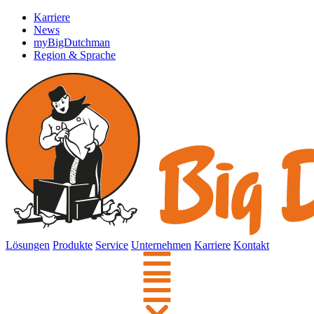
Karriere
News
myBigDutchman
Region & Sprache
Lösungen
Produkte
Service
Unternehmen
Karriere
Kontakt