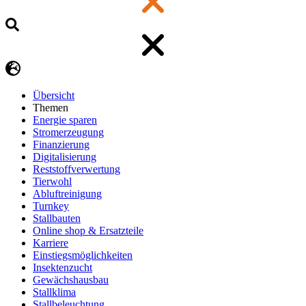
Übersicht
Themen
Energie sparen
Stromerzeugung
Finanzierung
Digitalisierung
Reststoffverwertung
Tierwohl
Abluftreinigung
Turnkey
Stallbauten
Online shop & Ersatzteile
Karriere
Einstiegsmöglichkeiten
Insektenzucht
Gewächshausbau
Stallklima
Stallbeleuchtung