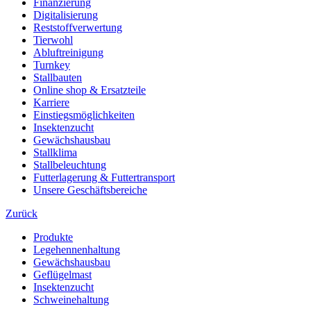
Finanzierung
Digitalisierung
Reststoffverwertung
Tierwohl
Abluftreinigung
Turnkey
Stallbauten
Online shop & Ersatzteile
Karriere
Einstiegsmöglichkeiten
Insektenzucht
Gewächshausbau
Stallklima
Stallbeleuchtung
Futterlagerung & Futtertransport
Unsere Geschäftsbereiche
Zurück
Produkte
Legehennenhaltung
Gewächshausbau
Geflügelmast
Insektenzucht
Schweinehaltung