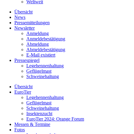
Weltweit
Übersicht
News
Pressemitteilungen
Newsletter
Anmeldung
Anmeldebestätigung
Abmeldung
Abmeldebestätigung
E-Mail existiert
Pressespiegel
Legehennenhaltung
Geflügelmast
Schweinehaltung
Übersicht
EuroTier
Legehennenhaltung
Geflügelmast
Schweinehaltung
Insektenzucht
EuroTier 2024: Orange Forum
Messen & Termine
Fotos