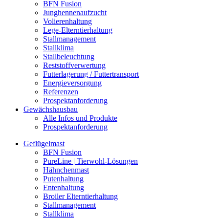
BFN Fusion
Junghennenaufzucht
Volierenhaltung
Lege-Elterntierhaltung
Stallmanagement
Stallklima
Stallbeleuchtung
Reststoffverwertung
Futterlagerung / Futtertransport
Energieversorgung
Referenzen
Prospektanforderung
Gewächshausbau
Alle Infos und Produkte
Prospektanforderung
Geflügelmast
BFN Fusion
PureLine | Tierwohl-Lösungen
Hähnchenmast
Putenhaltung
Entenhaltung
Broiler Elterntierhaltung
Stallmanagement
Stallklima