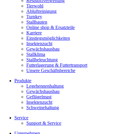
Reststoffverwertung
Tierwohl
Abluftreinigung
Turnkey
Stallbauten
Online shop & Ersatzteile
Karriere
Einstiegsmöglichkeiten
Insektenzucht
Gewächshausbau
Stallklima
Stallbeleuchtung
Futterlagerung & Futtertransport
Unsere Geschäftsbereiche
Produkte
Legehennenhaltung
Gewächshausbau
Geflügelmast
Insektenzucht
Schweinehaltung
Service
Support & Service
Unternehmen