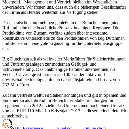
Meerpohl. „Management und Vertrieb bleiben im Wesentlichen
unverändert. Wir freuen uns, dass auch die bisherigen Gesellschafter
der Firma als Berater weiterhin zur Verfügung stehen.“
Das spanische Unternehmen genieße in der Branche einen guten
Ruf und habe eine beachtliche Präsenz in einigen Regionen. Die
Produktlinie von Zucami verfüge zudem über interessante,
konstruktive Unterschiede zu den Produktlinien von Big Dutchman
und stelle somit eine gute Ergänzung für die Unternehmensgruppe
dar.
Big Dutchman gilt als weltweiter Marktführer für Stalleinrichtungen
und Fütterungsanlagen zur modernen Geflügel- und
Schweinehaltung. Das unabhängige Familienunternehmen aus
Vechta-Calveslage ist in mehr als 100 Ländern aktiv und
erwirtschaftete im abgelaufenen Geschäftsjahr einen Umsatz von
732 Mio. Euro.
Zucami vertreibt weltweit Stalleinrichtungen und gilt in Spanien und
Südamerika als führend im Bereich der Stalleinrichtungen für
Legehennen. In 2012 erzielte das Unternehmen noch einen Umsatz
von ca. EUR 110 Mio. Im Krisenjahr 2013 ist dieser jedoch deutlich
eingebrochen.
Big Experience
Kontakt
Online shop