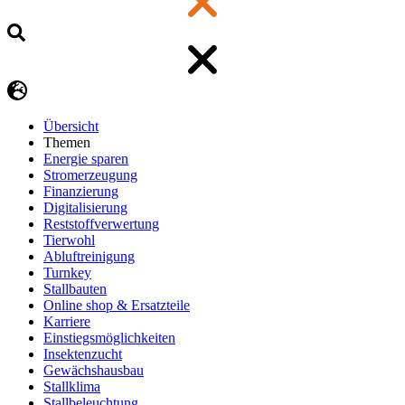
Übersicht
Themen
Energie sparen
Stromerzeugung
Finanzierung
Digitalisierung
Reststoffverwertung
Tierwohl
Abluftreinigung
Turnkey
Stallbauten
Online shop & Ersatzteile
Karriere
Einstiegsmöglichkeiten
Insektenzucht
Gewächshausbau
Stallklima
Stallbeleuchtung