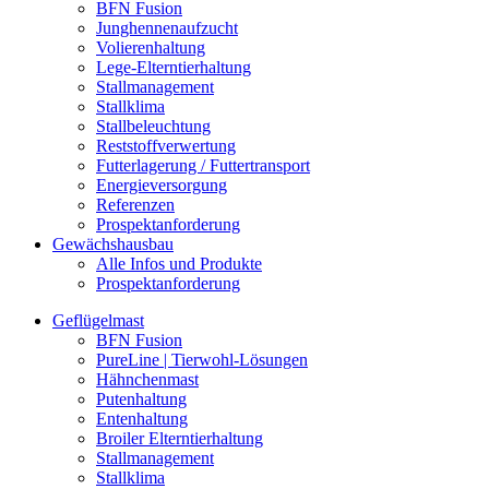
BFN Fusion
Junghennenaufzucht
Volierenhaltung
Lege-Elterntierhaltung
Stallmanagement
Stallklima
Stallbeleuchtung
Reststoffverwertung
Futterlagerung / Futtertransport
Energieversorgung
Referenzen
Prospektanforderung
Gewächshausbau
Alle Infos und Produkte
Prospektanforderung
Geflügelmast
BFN Fusion
PureLine | Tierwohl-Lösungen
Hähnchenmast
Putenhaltung
Entenhaltung
Broiler Elterntierhaltung
Stallmanagement
Stallklima