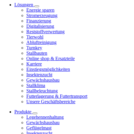
Lösungen
Energie sparen
Stromerzeugung
Finanzierung
Digitalisierung
Reststoffverwertung
Tierwohl
Abluftreinigung
Turnkey
Stallbauten
Online shop & Ersatzteile
Karriere
Einstiegsmöglichkeiten
Insektenzucht
Gewächshausbau
Stallklima
Stallbeleuchtung
Futterlagerung & Futtertransport
Unsere Geschäftsbereiche
Produkte
Legehennenhaltung
Gewächshausbau
Geflügelmast
Insektenzucht