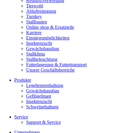
Reststoffverwertung
Tierwohl
Abluftreinigung
Turnkey
Stallbauten
Online shop & Ersatzteile
Karriere
Einstiegsmöglichkeiten
Insektenzucht
Gewächshausbau
Stallklima
Stallbeleuchtung
Futterlagerung & Futtertransport
Unsere Geschäftsbereiche
Produkte
Legehennenhaltung
Gewächshausbau
Geflügelmast
Insektenzucht
Schweinehaltung
Service
Support & Service
Unternehmen