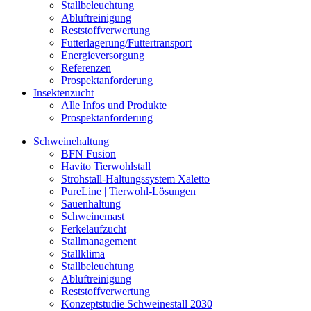
Stallbeleuchtung
Abluftreinigung
Reststoffverwertung
Futterlagerung/Futtertransport
Energieversorgung
Referenzen
Prospektanforderung
Insektenzucht
Alle Infos und Produkte
Prospektanforderung
Schweinehaltung
BFN Fusion
Havito Tierwohlstall
Strohstall-Haltungssystem Xaletto
PureLine | Tierwohl-Lösungen
Sauenhaltung
Schweinemast
Ferkelaufzucht
Stallmanagement
Stallklima
Stallbeleuchtung
Abluftreinigung
Reststoffverwertung
Konzeptstudie Schweinestall 2030