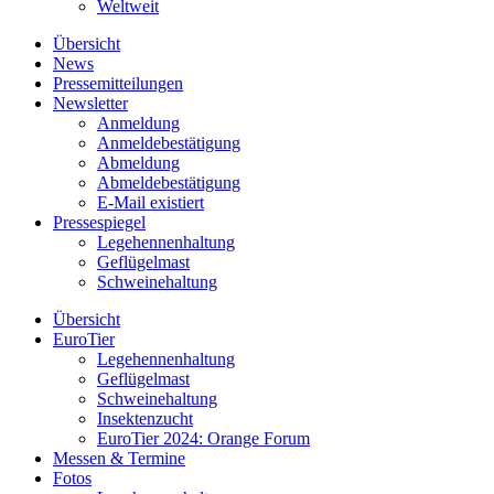
Weltweit
Übersicht
News
Pressemitteilungen
Newsletter
Anmeldung
Anmeldebestätigung
Abmeldung
Abmeldebestätigung
E-Mail existiert
Pressespiegel
Legehennenhaltung
Geflügelmast
Schweinehaltung
Übersicht
EuroTier
Legehennenhaltung
Geflügelmast
Schweinehaltung
Insektenzucht
EuroTier 2024: Orange Forum
Messen & Termine
Fotos