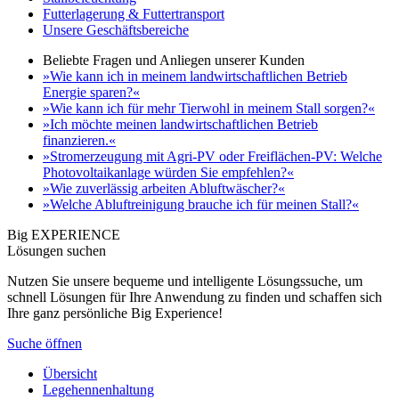
Futterlagerung & Futtertransport
Unsere Geschäftsbereiche
Beliebte Fragen und Anliegen unserer Kunden
»Wie kann ich in meinem landwirtschaftlichen Betrieb
Energie sparen?«
»Wie kann ich für mehr Tierwohl in meinem Stall sorgen?«
»Ich möchte meinen landwirtschaftlichen Betrieb
finanzieren.«
»Stromerzeugung mit Agri-PV oder Freiflächen-PV: Welche
Photovoltaikanlage würden Sie empfehlen?«
»Wie zuverlässig arbeiten Abluftwäscher?«
»Welche Abluftreinigung brauche ich für meinen Stall?«
Big EXPERIENCE
Lösungen suchen
Nutzen Sie unsere bequeme und intelligente Lösungssuche, um
schnell Lösungen für Ihre Anwendung zu finden und schaffen sich
Ihre ganz persönliche Big Experience!
Suche öffnen
Übersicht
Legehennenhaltung