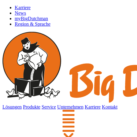
Karriere
News
myBigDutchman
Region & Sprache
Lösungen
Produkte
Service
Unternehmen
Karriere
Kontakt