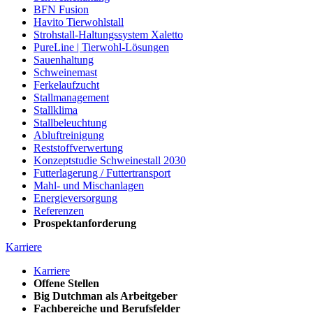
BFN Fusion
Havito Tierwohlstall
Strohstall-Haltungssystem Xaletto
PureLine | Tierwohl-Lösungen
Sauenhaltung
Schweinemast
Ferkelaufzucht
Stallmanagement
Stallklima
Stallbeleuchtung
Abluftreinigung
Reststoffverwertung
Konzeptstudie Schweinestall 2030
Futterlagerung / Futtertransport
Mahl- und Mischanlagen
Energieversorgung
Referenzen
Prospektanforderung
Karriere
Karriere
Offene Stellen
Big Dutchman als Arbeitgeber
Fachbereiche und Berufsfelder