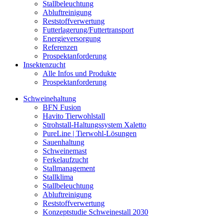
Stallbeleuchtung
Abluftreinigung
Reststoffverwertung
Futterlagerung/Futtertransport
Energieversorgung
Referenzen
Prospektanforderung
Insektenzucht
Alle Infos und Produkte
Prospektanforderung
Schweinehaltung
BFN Fusion
Havito Tierwohlstall
Strohstall-Haltungssystem Xaletto
PureLine | Tierwohl-Lösungen
Sauenhaltung
Schweinemast
Ferkelaufzucht
Stallmanagement
Stallklima
Stallbeleuchtung
Abluftreinigung
Reststoffverwertung
Konzeptstudie Schweinestall 2030