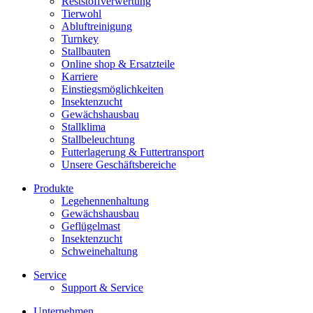
Reststoffverwertung
Tierwohl
Abluftreinigung
Turnkey
Stallbauten
Online shop & Ersatzteile
Karriere
Einstiegsmöglichkeiten
Insektenzucht
Gewächshausbau
Stallklima
Stallbeleuchtung
Futterlagerung & Futtertransport
Unsere Geschäftsbereiche
Produkte
Legehennenhaltung
Gewächshausbau
Geflügelmast
Insektenzucht
Schweinehaltung
Service
Support & Service
Unternehmen