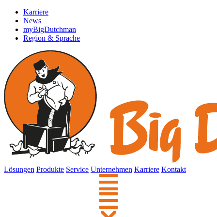
Karriere
News
myBigDutchman
Region & Sprache
Lösungen
Produkte
Service
Unternehmen
Karriere
Kontakt