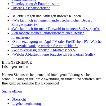
Futterlagerung & Futtertransport
Unsere Geschäftsbereiche
Beliebte Fragen und Anliegen unserer Kunden
»Wie kann ich in meinem landwirtschaftlichen Betrieb
Energie sparen?«
»Wie kann ich für mehr Tierwohl in meinem Stall sorgen?«
»Ich möchte meinen landwirtschaftlichen Betrieb
finanzieren.«
»Stromerzeugung mit Agri-PV oder Freiflächen-PV: Welche
Photovoltaikanlage würden Sie empfehlen?«
»Wie zuverlässig arbeiten Abluftwäscher?«
»Welche Abluftreinigung brauche ich für meinen Stall?«
Big EXPERIENCE
Lösungen suchen
Nutzen Sie unsere bequeme und intelligente Lösungssuche, um
schnell Lösungen für Ihre Anwendung zu finden und schaffen sich
Ihre ganz persönliche Big Experience!
Suche öffnen
Übersicht
Legehennenhaltung