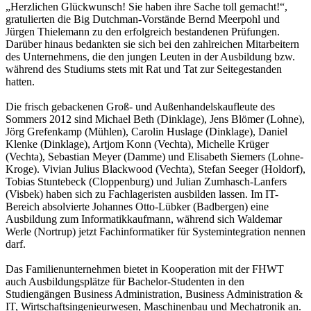
„Herzlichen Glückwunsch! Sie haben ihre Sache toll gemacht!“,
gratulierten die Big Dutchman-Vorstände Bernd Meerpohl und
Jürgen Thielemann zu den erfolgreich bestandenen Prüfungen.
Darüber hinaus bedankten sie sich bei den zahlreichen Mitarbeitern
des Unternehmens, die den jungen Leuten in der Ausbildung bzw.
während des Studiums stets mit Rat und Tat zur Seite
gestanden
hatten.
Die frisch gebackenen Groß- und Außenhandelskaufleute des
Sommers 2012 sind Michael Beth (Dinklage), Jens Blömer (Lohne),
Jörg Grefenkamp (Mühlen), Carolin Huslage (Dinklage), Daniel
Klenke (Dinklage), Artjom Konn (Vechta), Michelle Krüger
(Vechta), Sebastian Meyer (Damme) und Elisabeth Siemers (Lohne-
Kroge). Vivian Julius Blackwood (Vechta), Stefan Seeger (Holdorf),
Tobias Stuntebeck (Cloppenburg) und Julian Zumhasch-Lanfers
(Visbek) haben sich zu Fachlageristen ausbilden lassen. Im IT-
Bereich absolvierte Johannes Otto-Lübker (Badbergen) eine
Ausbildung zum Informatikkaufmann, während sich Waldemar
Werle (Nortrup) jetzt Fachinformatiker für Systemintegration nennen
darf.
Das Familienunternehmen bietet in Kooperation mit der FHWT
auch Ausbildungsplätze für Bachelor-Studenten in den
Studiengängen Business Administration, Business Administration &
IT, Wirtschaftsingenieurwesen, Maschinenbau und Mechatronik an.