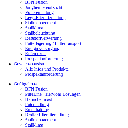
BFN Fusion
Junghennenaufzucht
Volierenhaltung
Lege-Elterntierhaltung
Stallmanagement
Stallklima
Stallbeleuchtung
Reststoffverwertung
Futterlagerung / Futtertransport
Energieversorgung
Referenzen
Prospektanforderung
Gewächshausbau
Alle Infos und Produkte
Prospektanforderung
Geflügelmast
BFN Fusion
PureLine | Tierwohl-Lösungen
Hähnchenmast
Putenhaltung
Entenhaltung
Broiler Elterntierhaltung
Stallmanagement
Stallklima