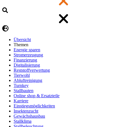
Übersicht
Themen
Energie sparen
Stromerzeugung
Finanzierung
Digitalisierung
Reststoffverwertung
Tierwohl
Abluftreinigung
Turnkey
Stallbauten
Online shop & Ersatzteile
Karriere
Einstiegsmöglichkeiten
Insektenzucht
Gewächshausbau
Stallklima
Stallbeleuchtung