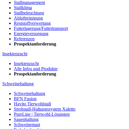
Stallmanagement
Stallklima
Stallbeleuchtung
Abluftreinigung
Reststoffverwertung
Futterlagerung/Futtertransport
Energieversorgung
Referenzen
Prospektanforderung
Insektenzucht
Insektenzucht
Alle Infos und Produkte
Prospektanforderung
Schweinehaltung
Schweinehaltung
BFN Fusion
Havito Tierwohlstall
Strohstall-Haltungssystem Xaletto
PureLine | Tierwohl-Lösungen
Sauenhaltung
Schweinemast