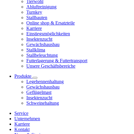
Tierwohl
Abluftreinigung
Turnkey
Stallbauten
Online shop & Ersatzteile
Karriere
Einstiegsmöglichkeiten
Insektenzucht
Gewächshausbau
Stallklima
Stallbeleuchtung
Futterlagerung & Futtertransport
Unsere Geschäftsbereiche
Produkte
Legehennenhaltung
Gewächshausbau
Geflügelmast
Insektenzucht
Schweinehaltung
Service
Unternehmen
Karriere
Kontakt