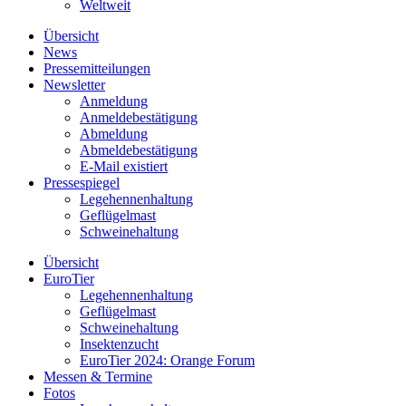
Weltweit
Übersicht
News
Pressemitteilungen
Newsletter
Anmeldung
Anmeldebestätigung
Abmeldung
Abmeldebestätigung
E-Mail existiert
Pressespiegel
Legehennenhaltung
Geflügelmast
Schweinehaltung
Übersicht
EuroTier
Legehennenhaltung
Geflügelmast
Schweinehaltung
Insektenzucht
EuroTier 2024: Orange Forum
Messen & Termine
Fotos