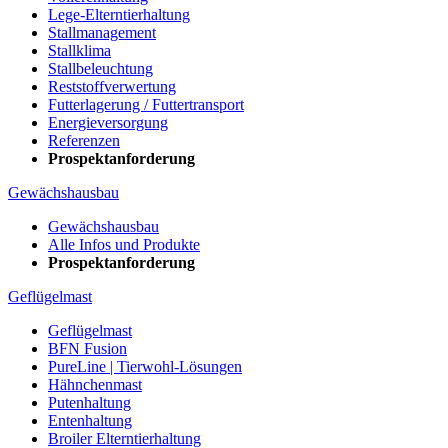
Lege-Elterntierhaltung
Stallmanagement
Stallklima
Stallbeleuchtung
Reststoffverwertung
Futterlagerung / Futtertransport
Energieversorgung
Referenzen
Prospektanforderung
Gewächshausbau
Gewächshausbau
Alle Infos und Produkte
Prospektanforderung
Geflügelmast
Geflügelmast
BFN Fusion
PureLine | Tierwohl-Lösungen
Hähnchenmast
Putenhaltung
Entenhaltung
Broiler Elterntierhaltung