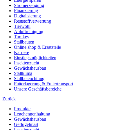
Energie sparen
Stromerzeugung
Finanzierung
Digitalisierung
Reststoffverwertung
Tierwohl
Abluftreinigung
Turnkey
Stallbauten
Online shop & Ersatzteile
Karriere
Einstiegsmöglichkeiten
Insektenzucht
Gewächshausbau
Stallklima
Stallbeleuchtung
Futterlagerung & Futtertransport
Unsere Geschäftsbereiche
Zurück
Produkte
Legehennenhaltung
Gewächshausbau
Geflügelmast
Insektenzucht