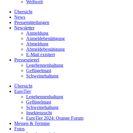
Weltweit
Übersicht
News
Pressemitteilungen
Newsletter
Anmeldung
Anmeldebestätigung
Abmeldung
Abmeldebestätigung
E-Mail existiert
Pressespiegel
Legehennenhaltung
Geflügelmast
Schweinehaltung
Übersicht
EuroTier
Legehennenhaltung
Geflügelmast
Schweinehaltung
Insektenzucht
EuroTier 2024: Orange Forum
Messen & Termine
Fotos