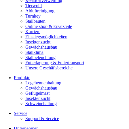
Reststoffverwertung
Tierwohl
Abluftreinigung
Turnkey
Stallbauten
Online shop & Ersatzteile
Karriere
Einstiegsmöglichkeiten
Insektenzucht
Gewächshausbau
Stallklima
Stallbeleuchtung
Futterlagerung & Futtertransport
Unsere Geschäftsbereiche
Produkte
Legehennenhaltung
Gewächshausbau
Geflügelmast
Insektenzucht
Schweinehaltung
Service
Support & Service
Unternehmen