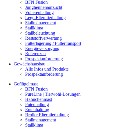
BFN Fusion
Junghennenaufzucht
Volierenhaltung
Lege-Elterntierhaltung
Stallmanagement
Stallklima
Stallbeleuchtung
Reststoffverwertung
Futterlagerung / Futtertransport
Energieversorgung
Referenzen
Prospektanforderung
Gewächshausbau
Alle Infos und Produkte
Prospektanforderung
Geflügelmast
BFN Fusion
PureLine | Tierwohl-Lösungen
Hähnchenmast
Putenhaltung
Entenhaltung
Broiler Elterntierhaltung
Stallmanagement
Stallklima