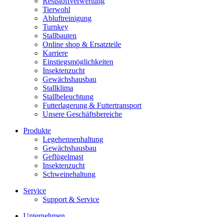
Reststoffverwertung
Tierwohl
Abluftreinigung
Turnkey
Stallbauten
Online shop & Ersatzteile
Karriere
Einstiegsmöglichkeiten
Insektenzucht
Gewächshausbau
Stallklima
Stallbeleuchtung
Futterlagerung & Futtertransport
Unsere Geschäftsbereiche
Produkte
Legehennenhaltung
Gewächshausbau
Geflügelmast
Insektenzucht
Schweinehaltung
Service
Support & Service
Unternehmen