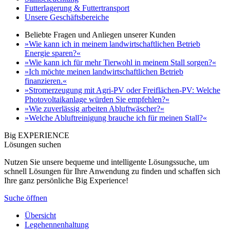
Futterlagerung & Futtertransport
Unsere Geschäftsbereiche
Beliebte Fragen und Anliegen unserer Kunden
»Wie kann ich in meinem landwirtschaftlichen Betrieb
Energie sparen?«
»Wie kann ich für mehr Tierwohl in meinem Stall sorgen?«
»Ich möchte meinen landwirtschaftlichen Betrieb
finanzieren.«
»Stromerzeugung mit Agri-PV oder Freiflächen-PV: Welche
Photovoltaikanlage würden Sie empfehlen?«
»Wie zuverlässig arbeiten Abluftwäscher?«
»Welche Abluftreinigung brauche ich für meinen Stall?«
Big EXPERIENCE
Lösungen suchen
Nutzen Sie unsere bequeme und intelligente Lösungssuche, um
schnell Lösungen für Ihre Anwendung zu finden und schaffen sich
Ihre ganz persönliche Big Experience!
Suche öffnen
Übersicht
Legehennenhaltung