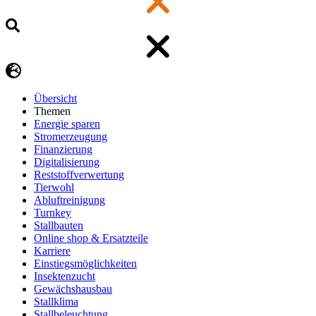
Übersicht
Themen
Energie sparen
Stromerzeugung
Finanzierung
Digitalisierung
Reststoffverwertung
Tierwohl
Abluftreinigung
Turnkey
Stallbauten
Online shop & Ersatzteile
Karriere
Einstiegsmöglichkeiten
Insektenzucht
Gewächshausbau
Stallklima
Stallbeleuchtung