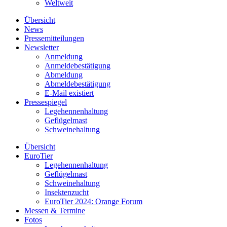
Weltweit
Übersicht
News
Pressemitteilungen
Newsletter
Anmeldung
Anmeldebestätigung
Abmeldung
Abmeldebestätigung
E-Mail existiert
Pressespiegel
Legehennenhaltung
Geflügelmast
Schweinehaltung
Übersicht
EuroTier
Legehennenhaltung
Geflügelmast
Schweinehaltung
Insektenzucht
EuroTier 2024: Orange Forum
Messen & Termine
Fotos