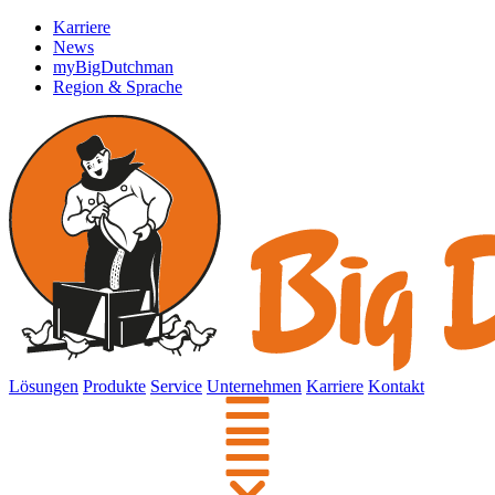
Karriere
News
myBigDutchman
Region & Sprache
Lösungen
Produkte
Service
Unternehmen
Karriere
Kontakt