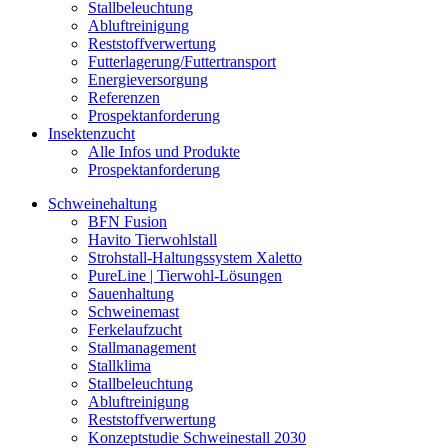
Stallbeleuchtung
Abluftreinigung
Reststoffverwertung
Futterlagerung/Futtertransport
Energieversorgung
Referenzen
Prospektanforderung
Insektenzucht
Alle Infos und Produkte
Prospektanforderung
Schweinehaltung
BFN Fusion
Havito Tierwohlstall
Strohstall-Haltungssystem Xaletto
PureLine | Tierwohl-Lösungen
Sauenhaltung
Schweinemast
Ferkelaufzucht
Stallmanagement
Stallklima
Stallbeleuchtung
Abluftreinigung
Reststoffverwertung
Konzeptstudie Schweinestall 2030