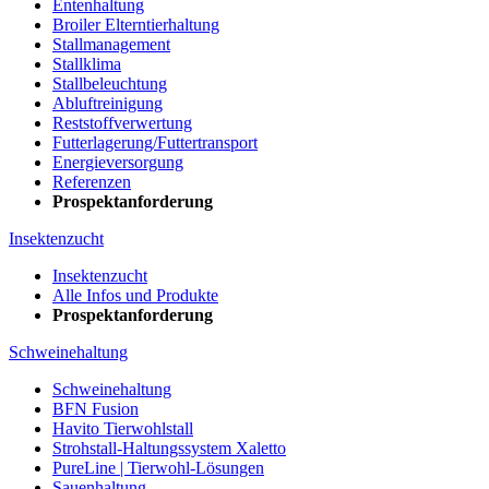
Entenhaltung
Broiler Elterntierhaltung
Stallmanagement
Stallklima
Stallbeleuchtung
Abluftreinigung
Reststoffverwertung
Futterlagerung/Futtertransport
Energieversorgung
Referenzen
Prospektanforderung
Insektenzucht
Insektenzucht
Alle Infos und Produkte
Prospektanforderung
Schweinehaltung
Schweinehaltung
BFN Fusion
Havito Tierwohlstall
Strohstall-Haltungssystem Xaletto
PureLine | Tierwohl-Lösungen
Sauenhaltung