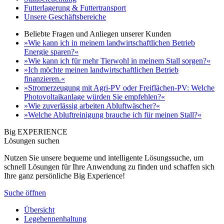
Futterlagerung & Futtertransport
Unsere Geschäftsbereiche
Beliebte Fragen und Anliegen unserer Kunden
»Wie kann ich in meinem landwirtschaftlichen Betrieb
Energie sparen?«
»Wie kann ich für mehr Tierwohl in meinem Stall sorgen?«
»Ich möchte meinen landwirtschaftlichen Betrieb
finanzieren.«
»Stromerzeugung mit Agri-PV oder Freiflächen-PV: Welche
Photovoltaikanlage würden Sie empfehlen?«
»Wie zuverlässig arbeiten Abluftwäscher?«
»Welche Abluftreinigung brauche ich für meinen Stall?«
Big EXPERIENCE
Lösungen suchen
Nutzen Sie unsere bequeme und intelligente Lösungssuche, um
schnell Lösungen für Ihre Anwendung zu finden und schaffen sich
Ihre ganz persönliche Big Experience!
Suche öffnen
Übersicht
Legehennenhaltung