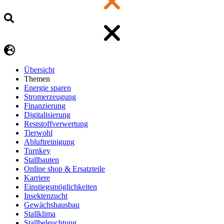
Übersicht
Themen
Energie sparen
Stromerzeugung
Finanzierung
Digitalisierung
Reststoffverwertung
Tierwohl
Abluftreinigung
Turnkey
Stallbauten
Online shop & Ersatzteile
Karriere
Einstiegsmöglichkeiten
Insektenzucht
Gewächshausbau
Stallklima
Stallbeleuchtung