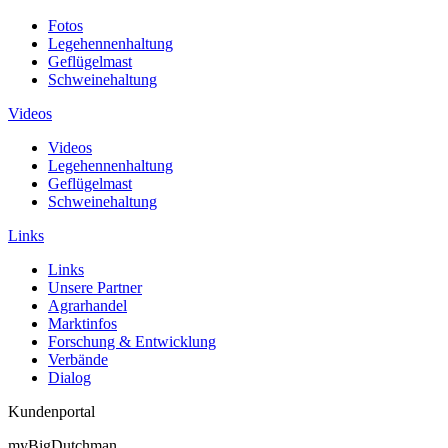
Fotos
Legehennenhaltung
Geflügelmast
Schweinehaltung
Videos
Videos
Legehennenhaltung
Geflügelmast
Schweinehaltung
Links
Links
Unsere Partner
Agrarhandel
Marktinfos
Forschung & Entwicklung
Verbände
Dialog
Kundenportal
myBigDutchman