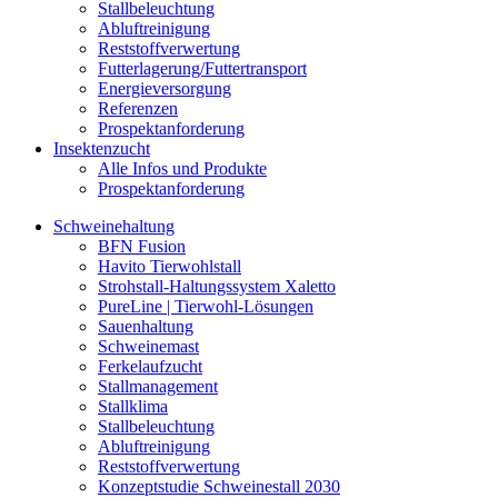
Stallbeleuchtung
Abluftreinigung
Reststoffverwertung
Futterlagerung/Futtertransport
Energieversorgung
Referenzen
Prospektanforderung
Insektenzucht
Alle Infos und Produkte
Prospektanforderung
Schweinehaltung
BFN Fusion
Havito Tierwohlstall
Strohstall-Haltungssystem Xaletto
PureLine | Tierwohl-Lösungen
Sauenhaltung
Schweinemast
Ferkelaufzucht
Stallmanagement
Stallklima
Stallbeleuchtung
Abluftreinigung
Reststoffverwertung
Konzeptstudie Schweinestall 2030