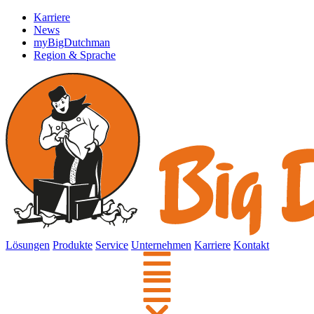
Karriere
News
myBigDutchman
Region & Sprache
Lösungen
Produkte
Service
Unternehmen
Karriere
Kontakt