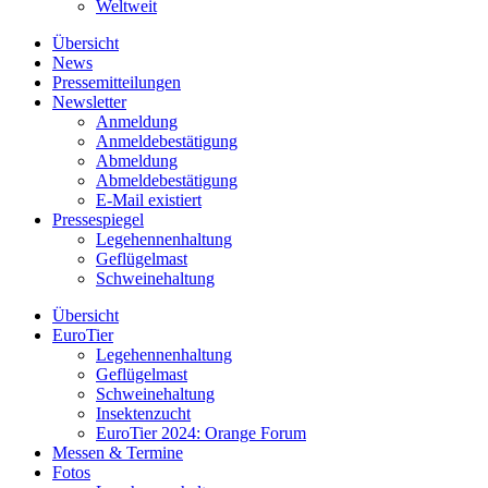
Weltweit
Übersicht
News
Pressemitteilungen
Newsletter
Anmeldung
Anmeldebestätigung
Abmeldung
Abmeldebestätigung
E-Mail existiert
Pressespiegel
Legehennenhaltung
Geflügelmast
Schweinehaltung
Übersicht
EuroTier
Legehennenhaltung
Geflügelmast
Schweinehaltung
Insektenzucht
EuroTier 2024: Orange Forum
Messen & Termine
Fotos