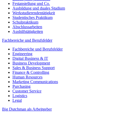
Festanstellung und Co.
Ausbildung und duales Studium
Werkstudierendentätigkeit
Studentisches Praktikum
Schulpraktikum
Abschlussarbeiten
Aushilfstätigkeiten
Fachbereiche und Berufsfelder
Fachbereiche und Berufsfelder
Engineering
Digital Business & IT
Business Development
Sales & Business Support
Finance & Controlling
Human Resources
Marketing Communications
Purchasing
Customer Service
Logistics
Legal
Big Dutchman als Arbeitgeber