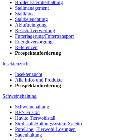
Broiler Elterntierhaltung
Stallmanagement
Stallklima
Stallbeleuchtung
Abluftreinigung
Reststoffverwertung
Futterlagerung/Futtertransport
Energieversorgung
Referenzen
Prospektanforderung
Insektenzucht
Insektenzucht
Alle Infos und Produkte
Prospektanforderung
Schweinehaltung
Schweinehaltung
BFN Fusion
Havito Tierwohlstall
Strohstall-Haltungssystem Xaletto
PureLine | Tierwohl-Lösungen
Sauenhaltung