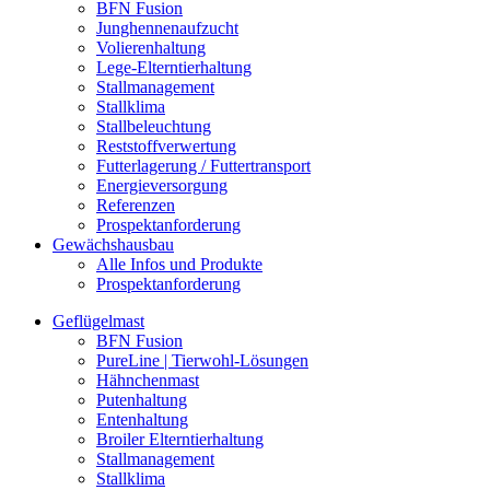
BFN Fusion
Junghennenaufzucht
Volierenhaltung
Lege-Elterntierhaltung
Stallmanagement
Stallklima
Stallbeleuchtung
Reststoffverwertung
Futterlagerung / Futtertransport
Energieversorgung
Referenzen
Prospektanforderung
Gewächshausbau
Alle Infos und Produkte
Prospektanforderung
Geflügelmast
BFN Fusion
PureLine | Tierwohl-Lösungen
Hähnchenmast
Putenhaltung
Entenhaltung
Broiler Elterntierhaltung
Stallmanagement
Stallklima