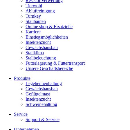
Reststoffverwertung
Tierwohl
Abluftreinigung
Turnkey
Stallbauten
Online shop & Ersatzteile
Karriere
Einstiegsmöglichkeiten
Insektenzucht
Gewächshausbau
Stallklima
Stallbeleuchtung
Futterlagerung & Futtertransport
Unsere Geschäftsbereiche
Produkte
Legehennenhaltung
Gewächshausbau
Geflügelmast
Insektenzucht
Schweinehaltung
Service
Support & Service
Unternehmen