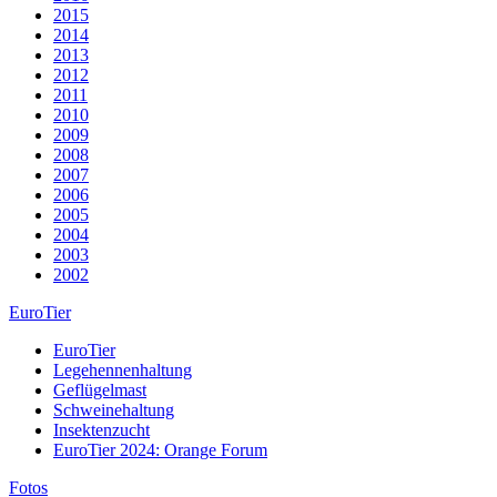
2015
2014
2013
2012
2011
2010
2009
2008
2007
2006
2005
2004
2003
2002
EuroTier
EuroTier
Legehennenhaltung
Geflügelmast
Schweinehaltung
Insektenzucht
EuroTier 2024: Orange Forum
Fotos