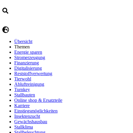
Übersicht
Themen
Energie sparen
Stromerzeugung
Finanzierung
Digitalisierung
Reststoffverwertung
Tierwohl
Abluftreinigung
Turnkey
Stallbauten
Online shop & Ersatzteile
Karriere
Einstiegsmöglichkeiten
Insektenzucht
Gewächshausbau
Stallklima
Stallbeleuchtung