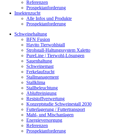
Referenzen
Prospektanforderung
Insektenzucht
Alle Infos und Produkte
Prospektanforderung
Schweinehaltung
BFN Fusion
Havito Tierwohlstall
Strohstall-Haltungssystem Xaletto
PureLine | Tierwohl-Lösungen
Sauenhaltung
Schweinemast
Ferkelaufzucht
Stallmanagement
Stallklima
Stallbeleuchtung
Abluftreinigung
Reststoffverwertung
Konzeptstudie Schweinestall 2030
Futterlagerung / Futtertransport
Mahl- und Mischanlagen
Energieversorgung
Referenzen
Prospektanforderung