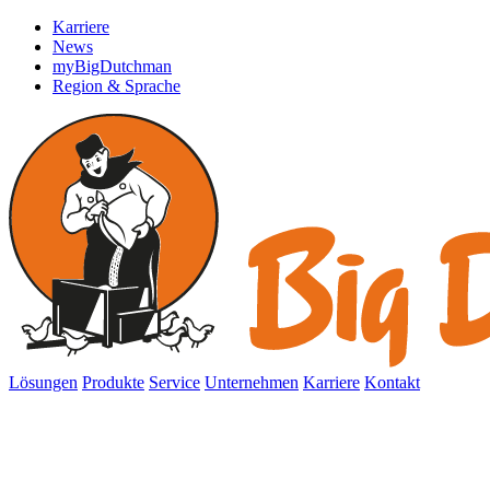
Karriere
News
myBigDutchman
Region & Sprache
Lösungen
Produkte
Service
Unternehmen
Karriere
Kontakt