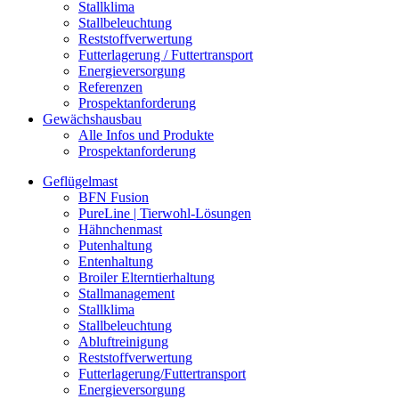
Stallklima
Stallbeleuchtung
Reststoffverwertung
Futterlagerung / Futtertransport
Energieversorgung
Referenzen
Prospektanforderung
Gewächshausbau
Alle Infos und Produkte
Prospektanforderung
Geflügelmast
BFN Fusion
PureLine | Tierwohl-Lösungen
Hähnchenmast
Putenhaltung
Entenhaltung
Broiler Elterntierhaltung
Stallmanagement
Stallklima
Stallbeleuchtung
Abluftreinigung
Reststoffverwertung
Futterlagerung/Futtertransport
Energieversorgung