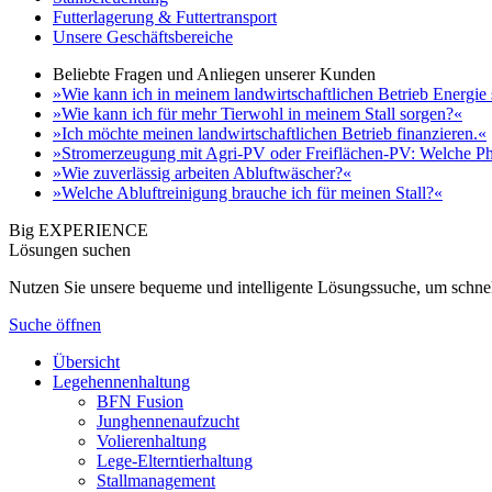
Futterlagerung & Futtertransport
Unsere Geschäftsbereiche
Beliebte Fragen und Anliegen unserer Kunden
»Wie kann ich in meinem landwirtschaftlichen Betrieb Energie
»Wie kann ich für mehr Tierwohl in meinem Stall sorgen?«
»Ich möchte meinen landwirtschaftlichen Betrieb finanzieren.«
»Stromerzeugung mit Agri-PV oder Freiflächen-PV: Welche Ph
»Wie zuverlässig arbeiten Abluftwäscher?«
»Welche Abluftreinigung brauche ich für meinen Stall?«
Big EXPERIENCE
Lösungen suchen
Nutzen Sie unsere bequeme und intelligente Lösungssuche, um schnel
Suche öffnen
Übersicht
Legehennenhaltung
BFN Fusion
Junghennenaufzucht
Volierenhaltung
Lege-Elterntierhaltung
Stallmanagement