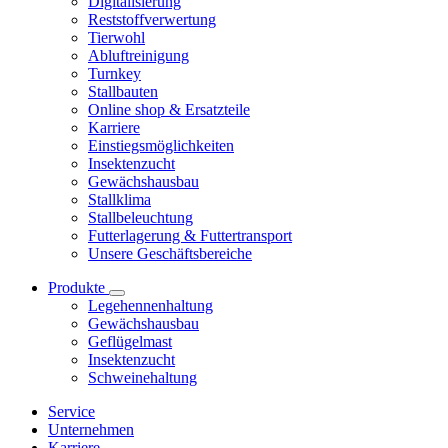
Digitalisierung
Reststoffverwertung
Tierwohl
Abluftreinigung
Turnkey
Stallbauten
Online shop & Ersatzteile
Karriere
Einstiegsmöglichkeiten
Insektenzucht
Gewächshausbau
Stallklima
Stallbeleuchtung
Futterlagerung & Futtertransport
Unsere Geschäftsbereiche
Produkte
Legehennenhaltung
Gewächshausbau
Geflügelmast
Insektenzucht
Schweinehaltung
Service
Unternehmen
Karriere