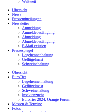
Weltweit
Übersicht
News
Pressemitteilungen
Newsletter
Anmeldung
Anmeldebestätigung
Abmeldung
Abmeldebestätigung
E-Mail existiert
Pressespiegel
Legehennenhaltung
Geflügelmast
Schweinehaltung
Übersicht
EuroTier
Legehennenhaltung
Geflügelmast
Schweinehaltung
Insektenzucht
EuroTier 2024: Orange Forum
Messen & Termine
Fotos