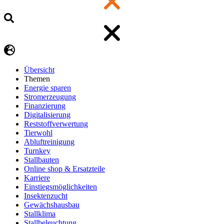
Übersicht
Themen
Energie sparen
Stromerzeugung
Finanzierung
Digitalisierung
Reststoffverwertung
Tierwohl
Abluftreinigung
Turnkey
Stallbauten
Online shop & Ersatzteile
Karriere
Einstiegsmöglichkeiten
Insektenzucht
Gewächshausbau
Stallklima
Stallbeleuchtung