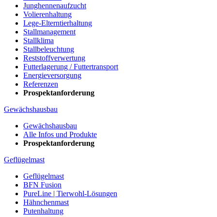
Junghennenaufzucht
Volierenhaltung
Lege-Elterntierhaltung
Stallmanagement
Stallklima
Stallbeleuchtung
Reststoffverwertung
Futterlagerung / Futtertransport
Energieversorgung
Referenzen
Prospektanforderung
Gewächshausbau
Gewächshausbau
Alle Infos und Produkte
Prospektanforderung
Geflügelmast
Geflügelmast
BFN Fusion
PureLine | Tierwohl-Lösungen
Hähnchenmast
Putenhaltung