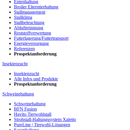
Entenhaltung
Broiler Elterntierhaltung
Stallmanagement
Stallklima
Stallbeleuchtung
Abluftreinigung
Reststoffverwertung
Futterlagerung/Futtertransport
Energieversorgung
Referenzen
Prospektanforderung
Insektenzucht
Insektenzucht
Alle Infos und Produkte
Prospektanforderung
Schweinehaltung
Schweinehaltung
BFN Fusion
Havito Tierwohlstall
Strohstall-Haltungssystem Xaletto
PureLine | Tierwohl-Lösungen
Sauenhaltung