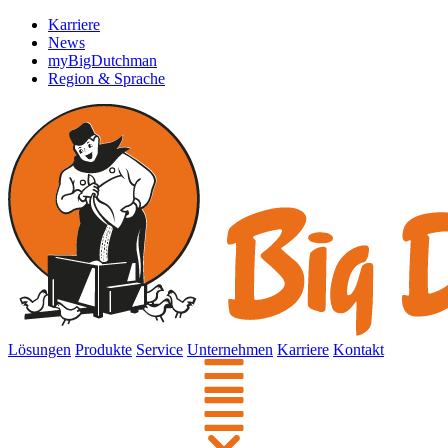
Karriere
News
myBigDutchman
Region & Sprache
Lösungen
Produkte
Service
Unternehmen
Karriere
Kontakt