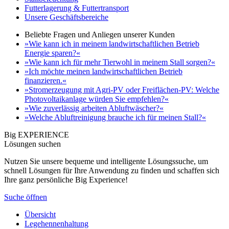
Futterlagerung & Futtertransport
Unsere Geschäftsbereiche
Beliebte Fragen und Anliegen unserer Kunden
»Wie kann ich in meinem landwirtschaftlichen Betrieb
Energie sparen?«
»Wie kann ich für mehr Tierwohl in meinem Stall sorgen?«
»Ich möchte meinen landwirtschaftlichen Betrieb
finanzieren.«
»Stromerzeugung mit Agri-PV oder Freiflächen-PV: Welche
Photovoltaikanlage würden Sie empfehlen?«
»Wie zuverlässig arbeiten Abluftwäscher?«
»Welche Abluftreinigung brauche ich für meinen Stall?«
Big EXPERIENCE
Lösungen suchen
Nutzen Sie unsere bequeme und intelligente Lösungssuche, um
schnell Lösungen für Ihre Anwendung zu finden und schaffen sich
Ihre ganz persönliche Big Experience!
Suche öffnen
Übersicht
Legehennenhaltung