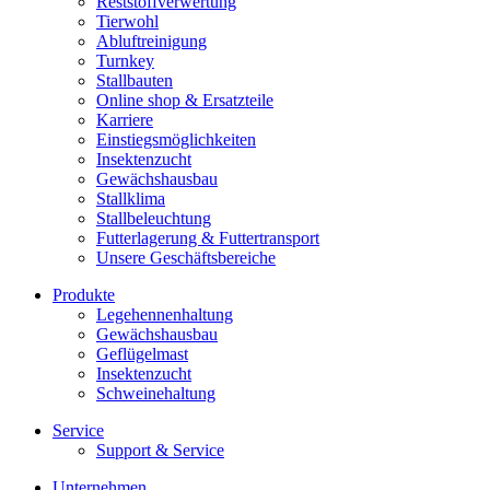
Reststoffverwertung
Tierwohl
Abluftreinigung
Turnkey
Stallbauten
Online shop & Ersatzteile
Karriere
Einstiegsmöglichkeiten
Insektenzucht
Gewächshausbau
Stallklima
Stallbeleuchtung
Futterlagerung & Futtertransport
Unsere Geschäftsbereiche
Produkte
Legehennenhaltung
Gewächshausbau
Geflügelmast
Insektenzucht
Schweinehaltung
Service
Support & Service
Unternehmen