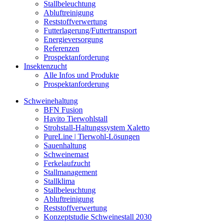
Stallbeleuchtung
Abluftreinigung
Reststoffverwertung
Futterlagerung/Futtertransport
Energieversorgung
Referenzen
Prospektanforderung
Insektenzucht
Alle Infos und Produkte
Prospektanforderung
Schweinehaltung
BFN Fusion
Havito Tierwohlstall
Strohstall-Haltungssystem Xaletto
PureLine | Tierwohl-Lösungen
Sauenhaltung
Schweinemast
Ferkelaufzucht
Stallmanagement
Stallklima
Stallbeleuchtung
Abluftreinigung
Reststoffverwertung
Konzeptstudie Schweinestall 2030