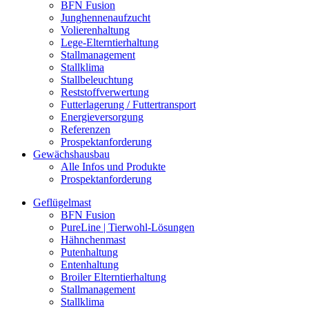
BFN Fusion
Junghennenaufzucht
Volierenhaltung
Lege-Elterntierhaltung
Stallmanagement
Stallklima
Stallbeleuchtung
Reststoffverwertung
Futterlagerung / Futtertransport
Energieversorgung
Referenzen
Prospektanforderung
Gewächshausbau
Alle Infos und Produkte
Prospektanforderung
Geflügelmast
BFN Fusion
PureLine | Tierwohl-Lösungen
Hähnchenmast
Putenhaltung
Entenhaltung
Broiler Elterntierhaltung
Stallmanagement
Stallklima