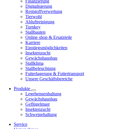
Finanzierung
Digitalisierung
Reststoffverwertung
Tierwohl
Abluftreinigung
Turnkey
Stallbauten
Online shop & Ersatzteile
Karriere
Einstiegsmöglichkeiten
Insektenzucht
Gewächshausbau
Stallklima
Stallbeleuchtung
Futterlagerung & Futtertransport
Unsere Geschäftsbereiche
Produkte
Legehennenhaltung
Gewächshausbau
Geflügelmast
Insektenzucht
Schweinehaltung
Service