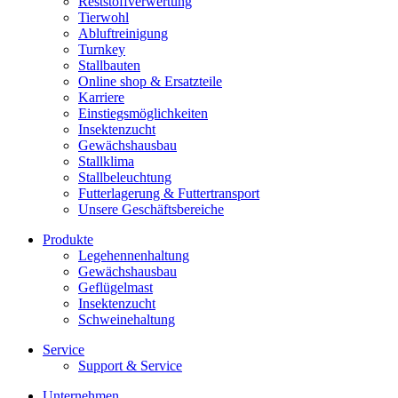
Reststoffverwertung
Tierwohl
Abluftreinigung
Turnkey
Stallbauten
Online shop & Ersatzteile
Karriere
Einstiegsmöglichkeiten
Insektenzucht
Gewächshausbau
Stallklima
Stallbeleuchtung
Futterlagerung & Futtertransport
Unsere Geschäftsbereiche
Produkte
Legehennenhaltung
Gewächshausbau
Geflügelmast
Insektenzucht
Schweinehaltung
Service
Support & Service
Unternehmen