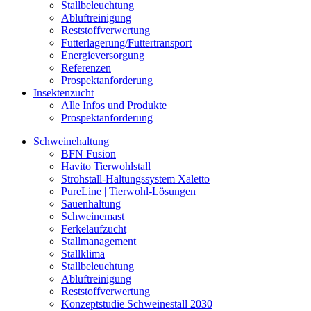
Stallbeleuchtung
Abluftreinigung
Reststoffverwertung
Futterlagerung/Futtertransport
Energieversorgung
Referenzen
Prospektanforderung
Insektenzucht
Alle Infos und Produkte
Prospektanforderung
Schweinehaltung
BFN Fusion
Havito Tierwohlstall
Strohstall-Haltungssystem Xaletto
PureLine | Tierwohl-Lösungen
Sauenhaltung
Schweinemast
Ferkelaufzucht
Stallmanagement
Stallklima
Stallbeleuchtung
Abluftreinigung
Reststoffverwertung
Konzeptstudie Schweinestall 2030