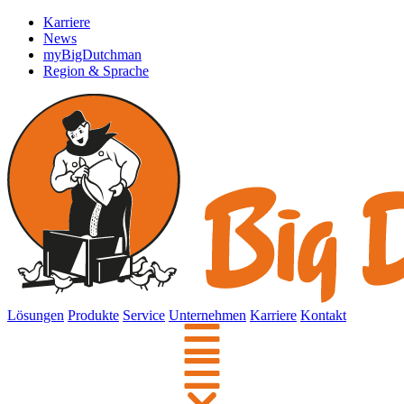
Karriere
News
myBigDutchman
Region & Sprache
Lösungen
Produkte
Service
Unternehmen
Karriere
Kontakt