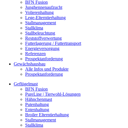
BFN Fusion
Junghennenaufzucht
Volierenhaltung
Lege-Elterntierhaltung
Stallmanagement
Stallklima
Stallbeleuchtung
Reststoffverwertung
Futterlagerung / Futtertransport
Energieversorgung
Referenzen
Prospektanforderung
Gewächshausbau
Alle Infos und Produkte
Prospektanforderung
Geflügelmast
BFN Fusion
PureLine | Tierwohl-Lösungen
Hähnchenmast
Putenhaltung
Entenhaltung
Broiler Elterntierhaltung
Stallmanagement
Stallklima