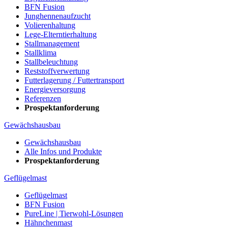
BFN Fusion
Junghennenaufzucht
Volierenhaltung
Lege-Elterntierhaltung
Stallmanagement
Stallklima
Stallbeleuchtung
Reststoffverwertung
Futterlagerung / Futtertransport
Energieversorgung
Referenzen
Prospektanforderung
Gewächshausbau
Gewächshausbau
Alle Infos und Produkte
Prospektanforderung
Geflügelmast
Geflügelmast
BFN Fusion
PureLine | Tierwohl-Lösungen
Hähnchenmast