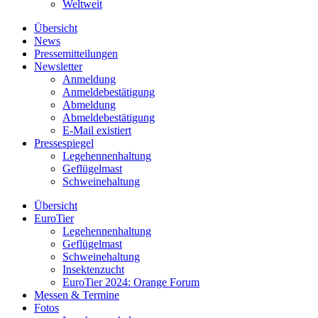
Weltweit
Übersicht
News
Pressemitteilungen
Newsletter
Anmeldung
Anmeldebestätigung
Abmeldung
Abmeldebestätigung
E-Mail existiert
Pressespiegel
Legehennenhaltung
Geflügelmast
Schweinehaltung
Übersicht
EuroTier
Legehennenhaltung
Geflügelmast
Schweinehaltung
Insektenzucht
EuroTier 2024: Orange Forum
Messen & Termine
Fotos