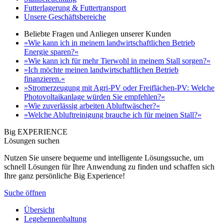
Futterlagerung & Futtertransport
Unsere Geschäftsbereiche
Beliebte Fragen und Anliegen unserer Kunden
»Wie kann ich in meinem landwirtschaftlichen Betrieb
Energie sparen?«
»Wie kann ich für mehr Tierwohl in meinem Stall sorgen?«
»Ich möchte meinen landwirtschaftlichen Betrieb
finanzieren.«
»Stromerzeugung mit Agri-PV oder Freiflächen-PV: Welche
Photovoltaikanlage würden Sie empfehlen?«
»Wie zuverlässig arbeiten Abluftwäscher?«
»Welche Abluftreinigung brauche ich für meinen Stall?«
Big EXPERIENCE
Lösungen suchen
Nutzen Sie unsere bequeme und intelligente Lösungssuche, um
schnell Lösungen für Ihre Anwendung zu finden und schaffen sich
Ihre ganz persönliche Big Experience!
Suche öffnen
Übersicht
Legehennenhaltung