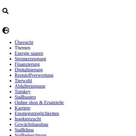
Übersicht
Themen
Energie sparen
Stromerzeugung
Finanzierung
Digitalisierung
Reststoffverwertung
Tierwohl
Abluftreinigung
Turnkey
Stallbauten
Online shop & Ersatzteile
Karriere
Einstiegsmöglichkeiten
Insektenzucht
Gewächshausbau
Stallklima
Stallbeleuchtung