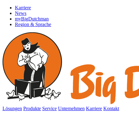
Karriere
News
myBigDutchman
Region & Sprache
Lösungen
Produkte
Service
Unternehmen
Karriere
Kontakt