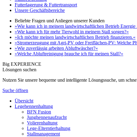
Futterlagerung & Futtertransport
Unsere Geschäftsbereiche
Beliebte Fragen und Anliegen unserer Kunden
»Wie kann ich in meinem landwirtschaftlichen Betrieb Energie
»Wie kann ich für mehr Tierwohl in meinem Stall sorgen?«
»Ich möchte meinen landwirtschaftlichen Betrieb finanzieren.«
»Stromerzeugung mit Agri-PV oder Freiflächen-PV: Welche Ph
»Wie zuverlässig arbeiten Abluftwäscher?«
»Welche Abluftreinigung brauche ich für meinen Stall?«
Big EXPERIENCE
Lösungen suchen
Nutzen Sie unsere bequeme und intelligente Lösungssuche, um schnel
Suche öffnen
Übersicht
Legehennenhaltung
BFN Fusion
Junghennenaufzucht
Volierenhaltung
Lege-Elterntierhaltung
Stallmanagement