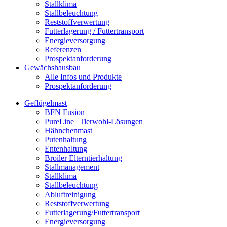
Stallklima
Stallbeleuchtung
Reststoffverwertung
Futterlagerung / Futtertransport
Energieversorgung
Referenzen
Prospektanforderung
Gewächshausbau
Alle Infos und Produkte
Prospektanforderung
Geflügelmast
BFN Fusion
PureLine | Tierwohl-Lösungen
Hähnchenmast
Putenhaltung
Entenhaltung
Broiler Elterntierhaltung
Stallmanagement
Stallklima
Stallbeleuchtung
Abluftreinigung
Reststoffverwertung
Futterlagerung/Futtertransport
Energieversorgung