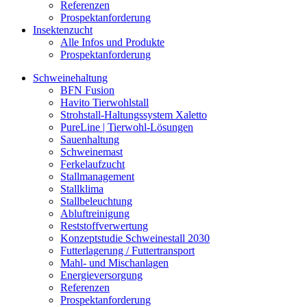
Referenzen
Prospektanforderung
Insektenzucht
Alle Infos und Produkte
Prospektanforderung
Schweinehaltung
BFN Fusion
Havito Tierwohlstall
Strohstall-Haltungssystem Xaletto
PureLine | Tierwohl-Lösungen
Sauenhaltung
Schweinemast
Ferkelaufzucht
Stallmanagement
Stallklima
Stallbeleuchtung
Abluftreinigung
Reststoffverwertung
Konzeptstudie Schweinestall 2030
Futterlagerung / Futtertransport
Mahl- und Mischanlagen
Energieversorgung
Referenzen
Prospektanforderung