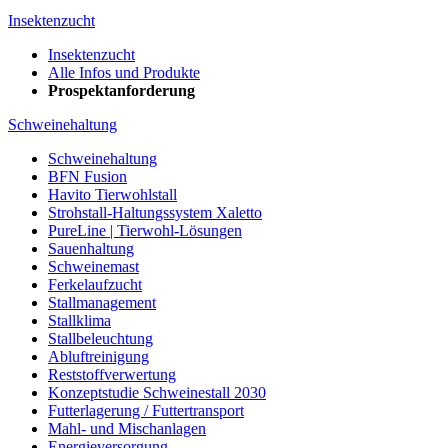
Insektenzucht
Insektenzucht
Alle Infos und Produkte
Prospektanforderung
Schweinehaltung
Schweinehaltung
BFN Fusion
Havito Tierwohlstall
Strohstall-Haltungssystem Xaletto
PureLine | Tierwohl-Lösungen
Sauenhaltung
Schweinemast
Ferkelaufzucht
Stallmanagement
Stallklima
Stallbeleuchtung
Abluftreinigung
Reststoffverwertung
Konzeptstudie Schweinestall 2030
Futterlagerung / Futtertransport
Mahl- und Mischanlagen
Energieversorgung