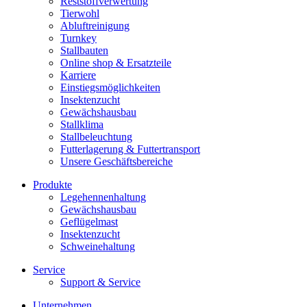
Reststoffverwertung
Tierwohl
Abluftreinigung
Turnkey
Stallbauten
Online shop & Ersatzteile
Karriere
Einstiegsmöglichkeiten
Insektenzucht
Gewächshausbau
Stallklima
Stallbeleuchtung
Futterlagerung & Futtertransport
Unsere Geschäftsbereiche
Produkte
Legehennenhaltung
Gewächshausbau
Geflügelmast
Insektenzucht
Schweinehaltung
Service
Support & Service
Unternehmen