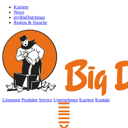
Karriere
News
myBigDutchman
Region & Sprache
Lösungen
Produkte
Service
Unternehmen
Karriere
Kontakt