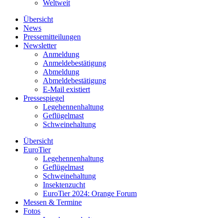
Weltweit
Übersicht
News
Pressemitteilungen
Newsletter
Anmeldung
Anmeldebestätigung
Abmeldung
Abmeldebestätigung
E-Mail existiert
Pressespiegel
Legehennenhaltung
Geflügelmast
Schweinehaltung
Übersicht
EuroTier
Legehennenhaltung
Geflügelmast
Schweinehaltung
Insektenzucht
EuroTier 2024: Orange Forum
Messen & Termine
Fotos