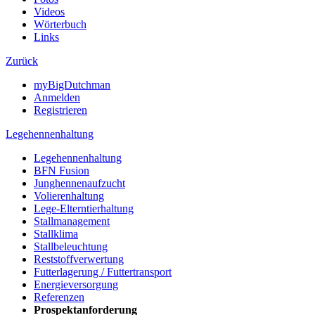
Videos
Wörterbuch
Links
Zurück
myBigDutchman
Anmelden
Registrieren
Legehennenhaltung
Legehennenhaltung
BFN Fusion
Junghennenaufzucht
Volierenhaltung
Lege-Elterntierhaltung
Stallmanagement
Stallklima
Stallbeleuchtung
Reststoffverwertung
Futterlagerung / Futtertransport
Energieversorgung
Referenzen
Prospektanforderung