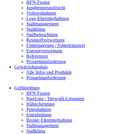
BFN Fusion
Junghennenaufzucht
Volierenhaltung
Lege-Elterntierhaltung
Stallmanagement
Stallklima
Stallbeleuchtung
Reststoffverwertung
Futterlagerung / Futtertransport
Energieversorgung
Referenzen
Prospektanforderung
Gewächshausbau
Alle Infos und Produkte
Prospektanforderung
Geflügelmast
BFN Fusion
PureLine | Tierwohl-Lösungen
Hähnchenmast
Putenhaltung
Entenhaltung
Broiler Elterntierhaltung
Stallmanagement
Stallklima