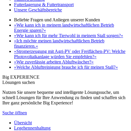
Futterlagerung & Futtertransport
Unsere Geschäftsbereiche
Beliebte Fragen und Anliegen unserer Kunden
»Wie kann ich in meinem landwirtschaftlichen Betrieb
Energie sparen?«
»Wie kann ich für mehr Tierwohl in meinem Stall sorgen?«
»Ich möchte meinen landwirtschaftlichen Betrieb
finanzieren.«
»Stromerzeugung mit Agri-PV oder Freiflächen-PV: Welche
Photovoltaikanlage würden Sie empfehlen?«
»Wie zuverlässig arbeiten Abluftwäscher?«
»Welche Abluftreinigung brauche ich für meinen Stall?«
Big EXPERIENCE
Lösungen suchen
Nutzen Sie unsere bequeme und intelligente Lösungssuche, um
schnell Lösungen für Ihre Anwendung zu finden und schaffen sich
Ihre ganz persönliche Big Experience!
Suche öffnen
Übersicht
Legehennenhaltung