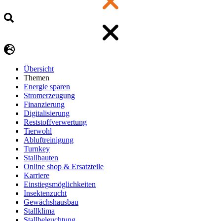
Übersicht
Themen
Energie sparen
Stromerzeugung
Finanzierung
Digitalisierung
Reststoffverwertung
Tierwohl
Abluftreinigung
Turnkey
Stallbauten
Online shop & Ersatzteile
Karriere
Einstiegsmöglichkeiten
Insektenzucht
Gewächshausbau
Stallklima
Stallbeleuchtung