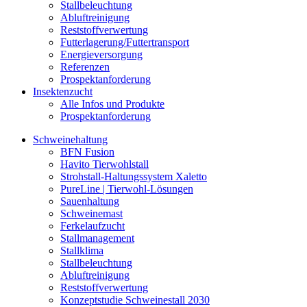
Stallbeleuchtung
Abluftreinigung
Reststoffverwertung
Futterlagerung/Futtertransport
Energieversorgung
Referenzen
Prospektanforderung
Insektenzucht
Alle Infos und Produkte
Prospektanforderung
Schweinehaltung
BFN Fusion
Havito Tierwohlstall
Strohstall-Haltungssystem Xaletto
PureLine | Tierwohl-Lösungen
Sauenhaltung
Schweinemast
Ferkelaufzucht
Stallmanagement
Stallklima
Stallbeleuchtung
Abluftreinigung
Reststoffverwertung
Konzeptstudie Schweinestall 2030