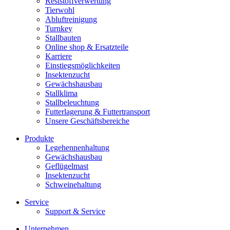
Reststoffverwertung
Tierwohl
Abluftreinigung
Turnkey
Stallbauten
Online shop & Ersatzteile
Karriere
Einstiegsmöglichkeiten
Insektenzucht
Gewächshausbau
Stallklima
Stallbeleuchtung
Futterlagerung & Futtertransport
Unsere Geschäftsbereiche
Produkte
Legehennenhaltung
Gewächshausbau
Geflügelmast
Insektenzucht
Schweinehaltung
Service
Support & Service
Unternehmen