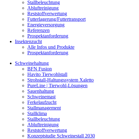
Stallbeleuchtung
Abluftreinigung
Reststoffverwertung
Futterlagerung/Futtertransport
Energieversorgung
Referenzen
Prospektanforderung
Insektenzucht
Alle Infos und Produkte
Prospektanforderung
Schweinehaltung
BFN Fusion
Havito Tierwohlstall
Strohstall-Haltungssystem Xaletto
PureLine | Tierwohl-Lösungen
Sauenhaltung
Schweinemast
Ferkelaufzucht
Stallmanagement
Stallklima
Stallbeleuchtung
Abluftreinigung
Reststoffverwertung
Konzeptstudie Schweinestall 2030