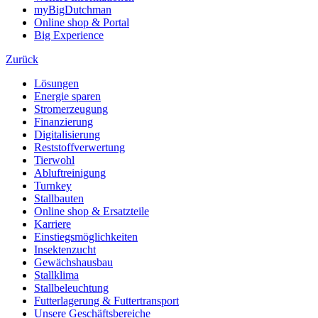
myBigDutchman
Online shop & Portal
Big Experience
Zurück
Lösungen
Energie sparen
Stromerzeugung
Finanzierung
Digitalisierung
Reststoffverwertung
Tierwohl
Abluftreinigung
Turnkey
Stallbauten
Online shop & Ersatzteile
Karriere
Einstiegsmöglichkeiten
Insektenzucht
Gewächshausbau
Stallklima
Stallbeleuchtung
Futterlagerung & Futtertransport
Unsere Geschäftsbereiche