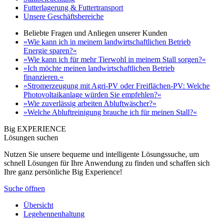
Futterlagerung & Futtertransport
Unsere Geschäftsbereiche
Beliebte Fragen und Anliegen unserer Kunden
»Wie kann ich in meinem landwirtschaftlichen Betrieb
Energie sparen?«
»Wie kann ich für mehr Tierwohl in meinem Stall sorgen?«
»Ich möchte meinen landwirtschaftlichen Betrieb
finanzieren.«
»Stromerzeugung mit Agri-PV oder Freiflächen-PV: Welche
Photovoltaikanlage würden Sie empfehlen?«
»Wie zuverlässig arbeiten Abluftwäscher?«
»Welche Abluftreinigung brauche ich für meinen Stall?«
Big EXPERIENCE
Lösungen suchen
Nutzen Sie unsere bequeme und intelligente Lösungssuche, um
schnell Lösungen für Ihre Anwendung zu finden und schaffen sich
Ihre ganz persönliche Big Experience!
Suche öffnen
Übersicht
Legehennenhaltung