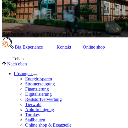
Sie haben Fragen? Bitte stellen Sie sie hier!
Big Experience
Kontakt
Online shop
Teilen
Nach oben
Lösungen
Energie sparen
Stromerzeugung
Finanzierung
Digitalisierung
Reststoffverwertung
Tierwohl
Abluftreinigung
Turnkey
Stallbauten
Online shop & Ersatzteile