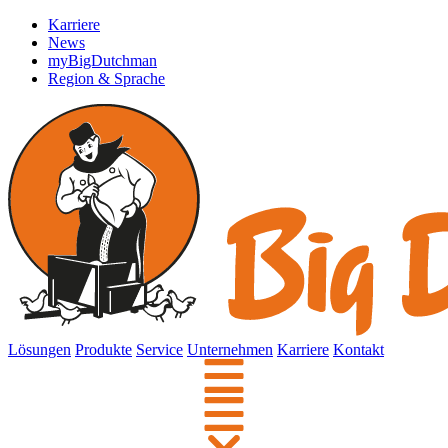
Karriere
News
myBigDutchman
Region & Sprache
Lösungen
Produkte
Service
Unternehmen
Karriere
Kontakt