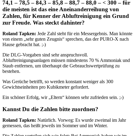
74,1 – 78,5 – 84,3 – 85,8 – 88,7 – 88,0 – < 300 – für
die meisten ist das eine Aneinanderreihung von
Zahlen, für Kenner der Abluftreinigung ein Grund
zur Freude. Was steckt dahinter?
Roland Tapken:
Jede Zahl steht für ein Messergebnis. Man könnte
von einem „sehr guten Zeugnis“ sprechen, das der PURO-X nach
Hause gebracht hat. ;-)
Die DLG-Vorgaben sind sehr anspruchsvoll.
Abluftreinigungsanlagen müssen mindestens 70 % Ammoniak und
Staub entfernen, um überhaupt die Gebrauchswertprüfung zu
bestehen.
Was Gerüche betrifft, so werden konstant weniger als 300
Gewichtseinheiten pro Kubikmeter gefordert.
Ein schöner Erfolg, wir „Eltern“ können sehr zufrieden sein. ;-)
Kannst Du die Zahlen bitte zuordnen?
Roland Tapken:
Natürlich. Vorweg: Es wurde zweimal im Jahr
gemessen, das heißt jeweils im Sommer und im Winter.
Die Zahlen verteilen sich wie folgt: Bei Ammoniak haben wir im