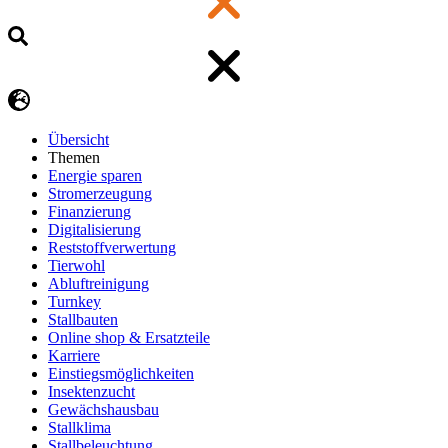
Übersicht
Themen
Energie sparen
Stromerzeugung
Finanzierung
Digitalisierung
Reststoffverwertung
Tierwohl
Abluftreinigung
Turnkey
Stallbauten
Online shop & Ersatzteile
Karriere
Einstiegsmöglichkeiten
Insektenzucht
Gewächshausbau
Stallklima
Stallbeleuchtung