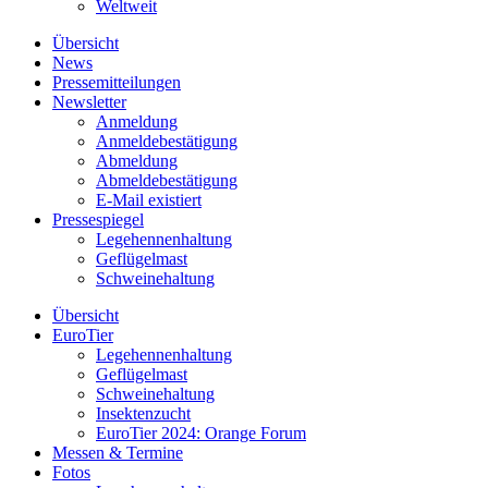
Weltweit
Übersicht
News
Pressemitteilungen
Newsletter
Anmeldung
Anmeldebestätigung
Abmeldung
Abmeldebestätigung
E-Mail existiert
Pressespiegel
Legehennenhaltung
Geflügelmast
Schweinehaltung
Übersicht
EuroTier
Legehennenhaltung
Geflügelmast
Schweinehaltung
Insektenzucht
EuroTier 2024: Orange Forum
Messen & Termine
Fotos