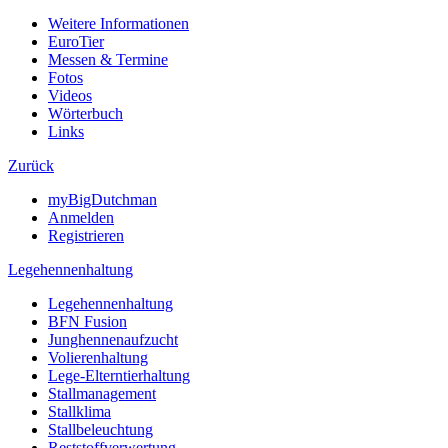
Weitere Informationen
EuroTier
Messen & Termine
Fotos
Videos
Wörterbuch
Links
Zurück
myBigDutchman
Anmelden
Registrieren
Legehennenhaltung
Legehennenhaltung
BFN Fusion
Junghennenaufzucht
Volierenhaltung
Lege-Elterntierhaltung
Stallmanagement
Stallklima
Stallbeleuchtung
Reststoffverwertung