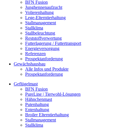
BFN Fusion
Junghennenaufzucht
Volierenhaltung
Lege-Elterntierhaltung
Stallmanagement
Stallklima
Stallbeleuchtung
Reststoffverwertung
Futterlagerung / Futtertransport
Energieversorgung
Referenzen
Prospektanforderung
Gewächshausbau
Alle Infos und Produkte
Prospektanforderung
Geflügelmast
BFN Fusion
PureLine | Tierwohl-Lösungen
Hähnchenmast
Putenhaltung
Entenhaltung
Broiler Elterntierhaltung
Stallmanagement
Stallklima