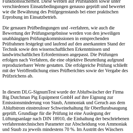
Funktionssicherheit. Diese werden auf Prüfständen sowie unter
verschiedenen Einsatzbedingungen genauso geprüft und bewertet
wie die Bewährung des Prüfgegenstands bei einer praktischen
Erprobung im Einsatzbetrieb.
Die genauen Prüfbedingungen und -verfahren, wie auch die
Bewertung der Prüfungsergebnisse werden von den jeweiligen
unabhängigen Prüfungskommissionen in entsprechenden
Prüfrahmen festgelegt und laufend auf den anerkannten Stand der
Technik sowie den wissenschaftlichen Erkenntnissen und
landwirtschaftlichen Erfordernissen angepasst. Die Prüfungen
erfolgen nach Verfahren, die eine objektive Beurteilung aufgrund
reproduzierbarer Werte gestatten. Die erfolgreiche Prüfung schließt
mit der Veröffentlichung eines Prüfberichtes sowie der Vergabe des
Prüfzeichens ab.
In diesem DLG-SignumTest wurde der Abluftwäscher der Firma
Big Dutchman Pig Equipment GmbH auf ihre Eignung zur
Emissionsminderung von Staub, Ammoniak und Geruch aus dem
Abluftstrom einstreuloser Schweinehaltung für Oberflurabsaugung
geprüft. Grundlage für die Prüfung ist eine Auslegung der
Lüftungsanlage nach DIN 18910, die Einhaltung der beschriebenen
verfahrenstechnischen Parameter zur Abscheidung von Ammoniak
und Staub zu jeweils mindestens 70 %. Im Austritt des Wäschers