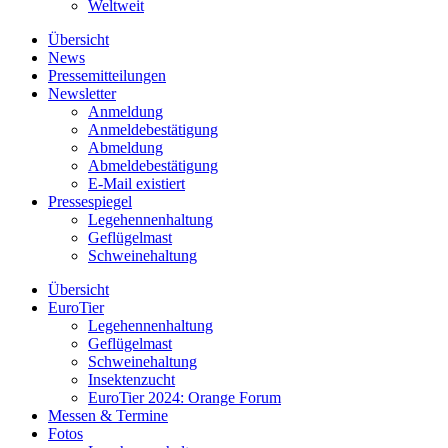
Weltweit
Übersicht
News
Pressemitteilungen
Newsletter
Anmeldung
Anmeldebestätigung
Abmeldung
Abmeldebestätigung
E-Mail existiert
Pressespiegel
Legehennenhaltung
Geflügelmast
Schweinehaltung
Übersicht
EuroTier
Legehennenhaltung
Geflügelmast
Schweinehaltung
Insektenzucht
EuroTier 2024: Orange Forum
Messen & Termine
Fotos