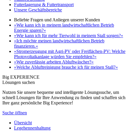
Futterlagerung & Futtertransport
Unsere Geschäftsbereiche
Beliebte Fragen und Anliegen unserer Kunden
»Wie kann ich in meinem landwirtschaftlichen Betrieb
Energie sparen?«
»Wie kann ich für mehr Tierwohl in meinem Stall sorgen?«
»Ich möchte meinen landwirtschaftlichen Betrieb
finanzieren.«
»Stromerzeugung mit Agri-PV oder Freiflächen-PV: Welche
Photovoltaikanlage würden Sie empfehlen?«
»Wie zuverlässig arbeiten Abluftwäscher?«
»Welche Abluftreinigung brauche ich für meinen Stall?«
Big EXPERIENCE
Lösungen suchen
Nutzen Sie unsere bequeme und intelligente Lösungssuche, um
schnell Lösungen für Ihre Anwendung zu finden und schaffen sich
Ihre ganz persönliche Big Experience!
Suche öffnen
Übersicht
Legehennenhaltung