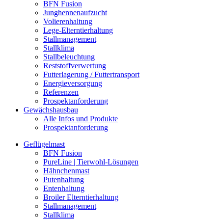
BFN Fusion
Junghennenaufzucht
Volierenhaltung
Lege-Elterntierhaltung
Stallmanagement
Stallklima
Stallbeleuchtung
Reststoffverwertung
Futterlagerung / Futtertransport
Energieversorgung
Referenzen
Prospektanforderung
Gewächshausbau
Alle Infos und Produkte
Prospektanforderung
Geflügelmast
BFN Fusion
PureLine | Tierwohl-Lösungen
Hähnchenmast
Putenhaltung
Entenhaltung
Broiler Elterntierhaltung
Stallmanagement
Stallklima