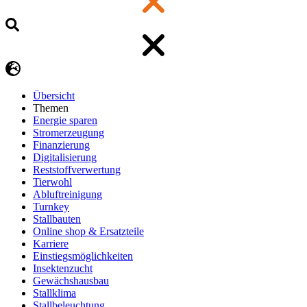
Übersicht
Themen
Energie sparen
Stromerzeugung
Finanzierung
Digitalisierung
Reststoffverwertung
Tierwohl
Abluftreinigung
Turnkey
Stallbauten
Online shop & Ersatzteile
Karriere
Einstiegsmöglichkeiten
Insektenzucht
Gewächshausbau
Stallklima
Stallbeleuchtung