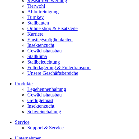
Reststoffverwertung
Tierwohl
Abluftreinigung
Turnkey
Stallbauten
Online shop & Ersatzteile
Karriere
Einstiegsmöglichkeiten
Insektenzucht
Gewächshausbau
Stallklima
Stallbeleuchtung
Futterlagerung & Futtertransport
Unsere Geschäftsbereiche
Produkte
Legehennenhaltung
Gewächshausbau
Geflügelmast
Insektenzucht
Schweinehaltung
Service
Support & Service
Unternehmen