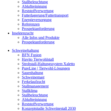
Stallbeleuchtung
Abluftreinigung
Reststoffverwertung
Futterlagerung/Futtertransport
Energieversorgung
Referenzen
Prospektanforderung
Insektenzucht
Alle Infos und Produkte
Prospektanforderung
Schweinehaltung
BFN Fusion
Havito Tierwohlstall
Strohstall-Haltungssystem Xaletto
PureLine | Tierwohl-Lösungen
Sauenhaltung
Schweinemast
Ferkelaufzucht
Stallmanagement
Stallklima
Stallbeleuchtung
Abluftreinigung
Reststoffverwertung
Konzeptstudie Schweinestall 2030