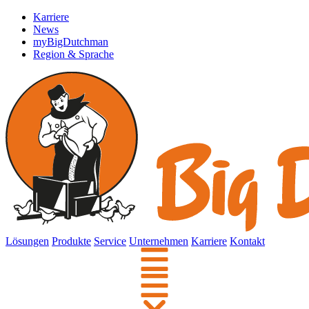
Karriere
News
myBigDutchman
Region & Sprache
Lösungen
Produkte
Service
Unternehmen
Karriere
Kontakt