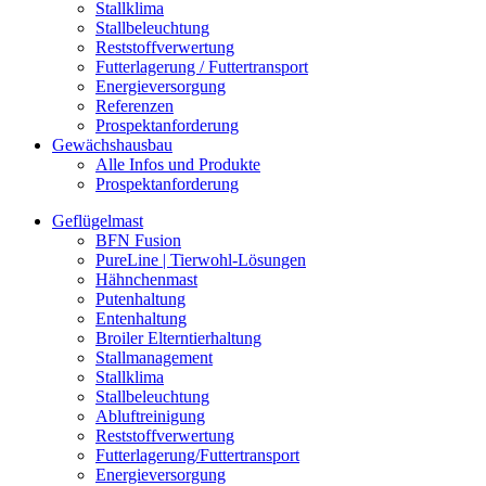
Stallklima
Stallbeleuchtung
Reststoffverwertung
Futterlagerung / Futtertransport
Energieversorgung
Referenzen
Prospektanforderung
Gewächshausbau
Alle Infos und Produkte
Prospektanforderung
Geflügelmast
BFN Fusion
PureLine | Tierwohl-Lösungen
Hähnchenmast
Putenhaltung
Entenhaltung
Broiler Elterntierhaltung
Stallmanagement
Stallklima
Stallbeleuchtung
Abluftreinigung
Reststoffverwertung
Futterlagerung/Futtertransport
Energieversorgung