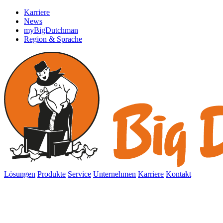
Karriere
News
myBigDutchman
Region & Sprache
Lösungen
Produkte
Service
Unternehmen
Karriere
Kontakt