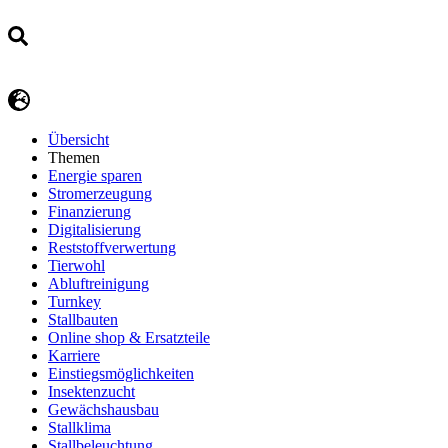
Übersicht
Themen
Energie sparen
Stromerzeugung
Finanzierung
Digitalisierung
Reststoffverwertung
Tierwohl
Abluftreinigung
Turnkey
Stallbauten
Online shop & Ersatzteile
Karriere
Einstiegsmöglichkeiten
Insektenzucht
Gewächshausbau
Stallklima
Stallbeleuchtung