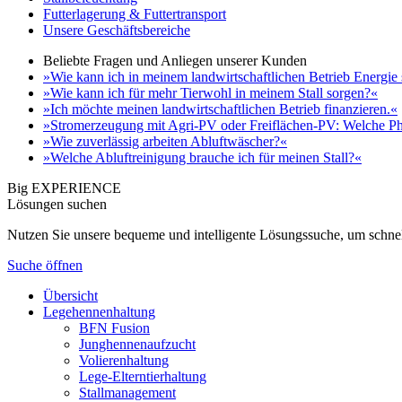
Futterlagerung & Futtertransport
Unsere Geschäftsbereiche
Beliebte Fragen und Anliegen unserer Kunden
»Wie kann ich in meinem landwirtschaftlichen Betrieb Energie
»Wie kann ich für mehr Tierwohl in meinem Stall sorgen?«
»Ich möchte meinen landwirtschaftlichen Betrieb finanzieren.«
»Stromerzeugung mit Agri-PV oder Freiflächen-PV: Welche Ph
»Wie zuverlässig arbeiten Abluftwäscher?«
»Welche Abluftreinigung brauche ich für meinen Stall?«
Big EXPERIENCE
Lösungen suchen
Nutzen Sie unsere bequeme und intelligente Lösungssuche, um schnel
Suche öffnen
Übersicht
Legehennenhaltung
BFN Fusion
Junghennenaufzucht
Volierenhaltung
Lege-Elterntierhaltung
Stallmanagement