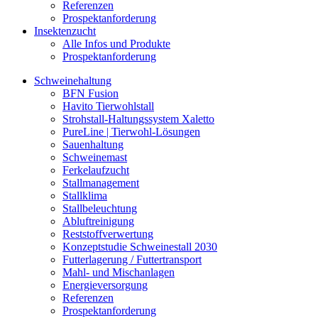
Referenzen
Prospektanforderung
Insektenzucht
Alle Infos und Produkte
Prospektanforderung
Schweinehaltung
BFN Fusion
Havito Tierwohlstall
Strohstall-Haltungssystem Xaletto
PureLine | Tierwohl-Lösungen
Sauenhaltung
Schweinemast
Ferkelaufzucht
Stallmanagement
Stallklima
Stallbeleuchtung
Abluftreinigung
Reststoffverwertung
Konzeptstudie Schweinestall 2030
Futterlagerung / Futtertransport
Mahl- und Mischanlagen
Energieversorgung
Referenzen
Prospektanforderung