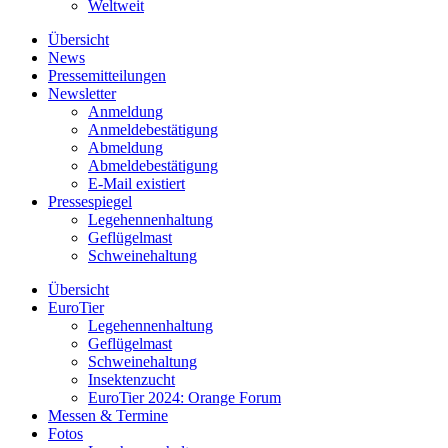
Weltweit
Übersicht
News
Pressemitteilungen
Newsletter
Anmeldung
Anmeldebestätigung
Abmeldung
Abmeldebestätigung
E-Mail existiert
Pressespiegel
Legehennenhaltung
Geflügelmast
Schweinehaltung
Übersicht
EuroTier
Legehennenhaltung
Geflügelmast
Schweinehaltung
Insektenzucht
EuroTier 2024: Orange Forum
Messen & Termine
Fotos