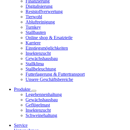
Finanzierung
Digitalisierung
Reststoffverwertung
Tierwohl
Abluftreinigung
Turnkey
Stallbauten
Online shop & Ersatzteile
Karriere
Einstiegsmöglichkeiten
Insektenzucht
Gewächshausbau
Stallklima
Stallbeleuchtung
Futterlagerung & Futtertransport
Unsere Geschäftsbereiche
Produkte
Legehennenhaltung
Gewächshausbau
Geflügelmast
Insektenzucht
Schweinehaltung
Service