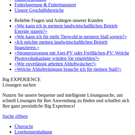
Futterlagerung & Futtertransport
Unsere Geschäftsbereiche
Beliebte Fragen und Anliegen unserer Kunden
»Wie kann ich in meinem landwirtschaftlichen Betrieb
Energie sparen?«
»Wie kann ich für mehr Tierwohl in meinem Stall sorgen?«
»Ich möchte meinen landwirtschaftlichen Betrieb
finanzieren.«
»Stromerzeugung mit Agri-PV oder Freiflächen-PV: Welche
Photovoltaikanlage würden Sie empfehlen?«
»Wie zuverlässig arbeiten Abluftwäscher?«
»Welche Abluftreinigung brauche ich für meinen Stall?«
Big EXPERIENCE
Lösungen suchen
Nutzen Sie unsere bequeme und intelligente Lösungssuche, um
schnell Lösungen für Ihre Anwendung zu finden und schaffen sich
Ihre ganz persönliche Big Experience!
Suche öffnen
Übersicht
Legehennenhaltung