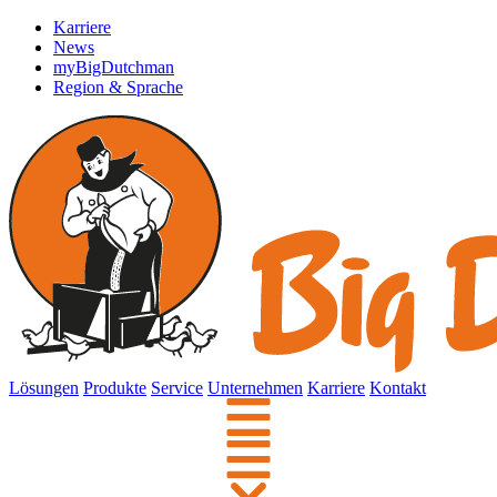
Karriere
News
myBigDutchman
Region & Sprache
Lösungen
Produkte
Service
Unternehmen
Karriere
Kontakt