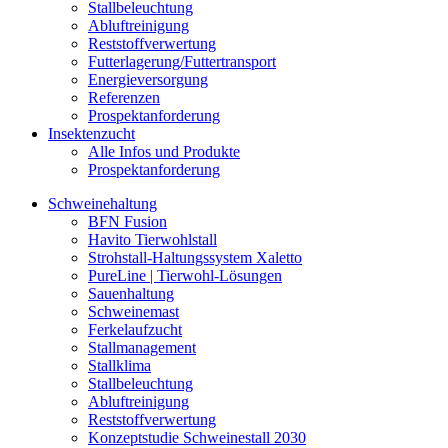
Stallbeleuchtung
Abluftreinigung
Reststoffverwertung
Futterlagerung/Futtertransport
Energieversorgung
Referenzen
Prospektanforderung
Insektenzucht
Alle Infos und Produkte
Prospektanforderung
Schweinehaltung
BFN Fusion
Havito Tierwohlstall
Strohstall-Haltungssystem Xaletto
PureLine | Tierwohl-Lösungen
Sauenhaltung
Schweinemast
Ferkelaufzucht
Stallmanagement
Stallklima
Stallbeleuchtung
Abluftreinigung
Reststoffverwertung
Konzeptstudie Schweinestall 2030