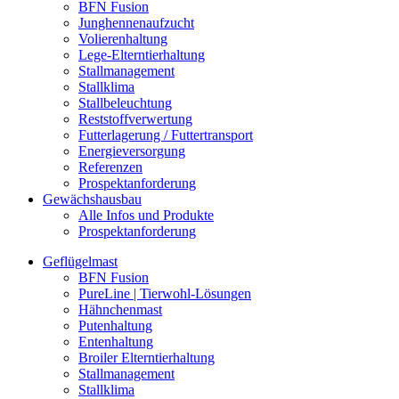
BFN Fusion
Junghennenaufzucht
Volierenhaltung
Lege-Elterntierhaltung
Stallmanagement
Stallklima
Stallbeleuchtung
Reststoffverwertung
Futterlagerung / Futtertransport
Energieversorgung
Referenzen
Prospektanforderung
Gewächshausbau
Alle Infos und Produkte
Prospektanforderung
Geflügelmast
BFN Fusion
PureLine | Tierwohl-Lösungen
Hähnchenmast
Putenhaltung
Entenhaltung
Broiler Elterntierhaltung
Stallmanagement
Stallklima