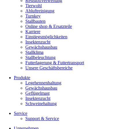
Reststoffverwertung
Tierwohl
Abluftreinigung
Turnkey
Stallbauten
Online shop & Ersatzteile
Karriere
Einstiegsmöglichkeiten
Insektenzucht
Gewächshausbau
Stallklima
Stallbeleuchtung
Futterlagerung & Futtertransport
Unsere Geschäftsbereiche
Produkte
Legehennenhaltung
Gewächshausbau
Geflügelmast
Insektenzucht
Schweinehaltung
Service
Support & Service
Unternehmen