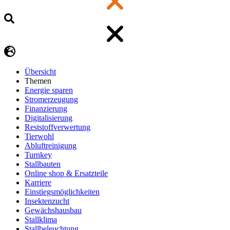
Übersicht
Themen
Energie sparen
Stromerzeugung
Finanzierung
Digitalisierung
Reststoffverwertung
Tierwohl
Abluftreinigung
Turnkey
Stallbauten
Online shop & Ersatzteile
Karriere
Einstiegsmöglichkeiten
Insektenzucht
Gewächshausbau
Stallklima
Stallbeleuchtung