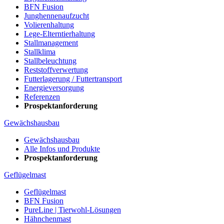
BFN Fusion
Junghennenaufzucht
Volierenhaltung
Lege-Elterntierhaltung
Stallmanagement
Stallklima
Stallbeleuchtung
Reststoffverwertung
Futterlagerung / Futtertransport
Energieversorgung
Referenzen
Prospektanforderung
Gewächshausbau
Gewächshausbau
Alle Infos und Produkte
Prospektanforderung
Geflügelmast
Geflügelmast
BFN Fusion
PureLine | Tierwohl-Lösungen
Hähnchenmast