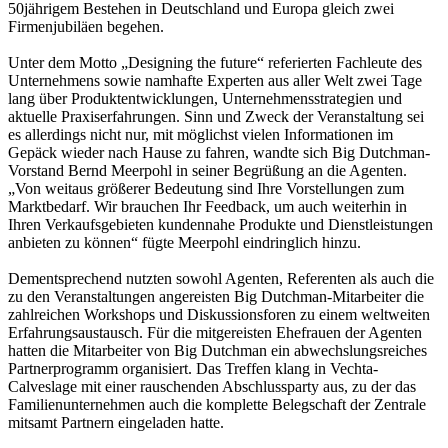
50jährigem Bestehen in Deutschland und Europa gleich zwei
Firmenjubiläen begehen.
Unter dem Motto „Designing the future“ referierten Fachleute des
Unternehmens sowie namhafte Experten aus aller Welt zwei Tage
lang über Produktentwicklungen, Unternehmensstrategien und
aktuelle Praxiserfahrungen. Sinn und Zweck der Veranstaltung sei
es allerdings nicht nur, mit möglichst vielen Informationen im
Gepäck wieder nach Hause zu fahren, wandte sich Big Dutchman-
Vorstand Bernd Meerpohl in seiner Begrüßung an die Agenten.
„Von weitaus größerer Bedeutung sind Ihre Vorstellungen zum
Marktbedarf. Wir brauchen Ihr Feedback, um auch weiterhin in
Ihren Verkaufsgebieten kundennahe Produkte und Dienstleistungen
anbieten zu können“ fügte Meerpohl eindringlich hinzu.
Dementsprechend nutzten sowohl Agenten, Referenten als auch die
zu den Veranstaltungen angereisten Big Dutchman-Mitarbeiter die
zahlreichen Workshops und Diskussionsforen zu einem weltweiten
Erfahrungsaustausch. Für die mitgereisten Ehefrauen der Agenten
hatten die Mitarbeiter von Big Dutchman ein abwechslungsreiches
Partnerprogramm organisiert. Das Treffen klang in Vechta-
Calveslage mit einer rauschenden Abschlussparty aus, zu der das
Familienunternehmen auch die komplette Belegschaft der Zentrale
mitsamt Partnern eingeladen hatte.