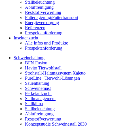
Stallbeleuchtung
Abluftreinigung
Reststoffverwertung
Futterlagerung/Futtertransport
Energieversorgung
Referenzen
Prospektanforderung
Insektenzucht
Alle Infos und Produkte
Prospektanforderung
Schweinehaltung
BFN Fusion
Havito Tierwohlstall
Strohstall-Haltungssystem Xaletto
PureLine | Tierwohl-Lösungen
Sauenhaltung
Schweinemast
Ferkelaufzucht
Stallmanagement
Stallklima
Stallbeleuchtung
Abluftreinigung
Reststoffverwertung
Konzeptstudie Schweinestall 2030