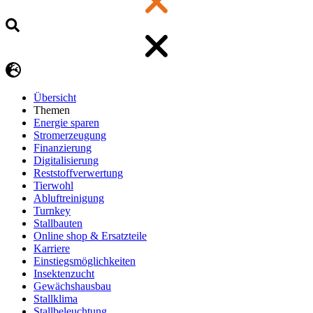
Übersicht
Themen
Energie sparen
Stromerzeugung
Finanzierung
Digitalisierung
Reststoffverwertung
Tierwohl
Abluftreinigung
Turnkey
Stallbauten
Online shop & Ersatzteile
Karriere
Einstiegsmöglichkeiten
Insektenzucht
Gewächshausbau
Stallklima
Stallbeleuchtung