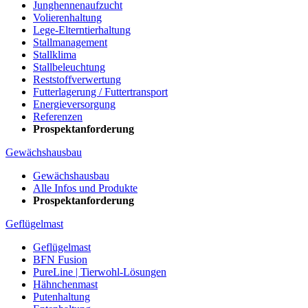
Junghennenaufzucht
Volierenhaltung
Lege-Elterntierhaltung
Stallmanagement
Stallklima
Stallbeleuchtung
Reststoffverwertung
Futterlagerung / Futtertransport
Energieversorgung
Referenzen
Prospektanforderung
Gewächshausbau
Gewächshausbau
Alle Infos und Produkte
Prospektanforderung
Geflügelmast
Geflügelmast
BFN Fusion
PureLine | Tierwohl-Lösungen
Hähnchenmast
Putenhaltung