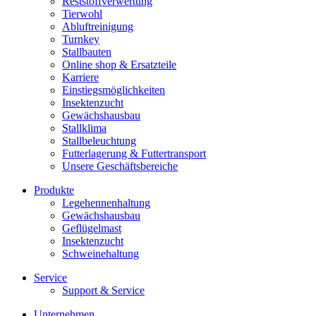
Reststoffverwertung
Tierwohl
Abluftreinigung
Turnkey
Stallbauten
Online shop & Ersatzteile
Karriere
Einstiegsmöglichkeiten
Insektenzucht
Gewächshausbau
Stallklima
Stallbeleuchtung
Futterlagerung & Futtertransport
Unsere Geschäftsbereiche
Produkte
Legehennenhaltung
Gewächshausbau
Geflügelmast
Insektenzucht
Schweinehaltung
Service
Support & Service
Unternehmen