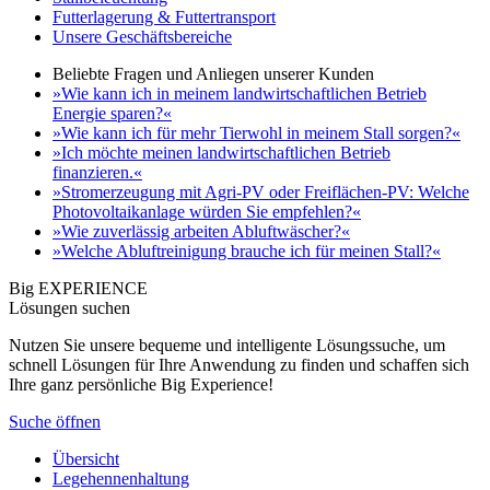
Futterlagerung & Futtertransport
Unsere Geschäftsbereiche
Beliebte Fragen und Anliegen unserer Kunden
»Wie kann ich in meinem landwirtschaftlichen Betrieb
Energie sparen?«
»Wie kann ich für mehr Tierwohl in meinem Stall sorgen?«
»Ich möchte meinen landwirtschaftlichen Betrieb
finanzieren.«
»Stromerzeugung mit Agri-PV oder Freiflächen-PV: Welche
Photovoltaikanlage würden Sie empfehlen?«
»Wie zuverlässig arbeiten Abluftwäscher?«
»Welche Abluftreinigung brauche ich für meinen Stall?«
Big EXPERIENCE
Lösungen suchen
Nutzen Sie unsere bequeme und intelligente Lösungssuche, um
schnell Lösungen für Ihre Anwendung zu finden und schaffen sich
Ihre ganz persönliche Big Experience!
Suche öffnen
Übersicht
Legehennenhaltung