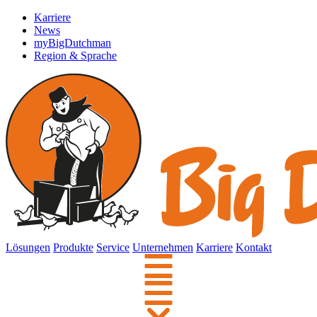
Karriere
News
myBigDutchman
Region & Sprache
Lösungen
Produkte
Service
Unternehmen
Karriere
Kontakt