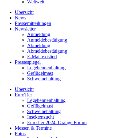
Weltweit
Übersicht
News
Pressemitteilungen
Newsletter
Anmeldung
Anmeldebestätigung
Abmeldung
Abmeldebestätigung
E-Mail existiert
Pressespiegel
Legehennenhaltung
Geflügelmast
Schweinehaltung
Übersicht
EuroTier
Legehennenhaltung
Geflügelmast
Schweinehaltung
Insektenzucht
EuroTier 2024: Orange Forum
Messen & Termine
Fotos