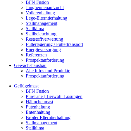
BFN Fusion
Junghennenaufzucht
Volierenhaltung
Lege-Elterntierhaltung
Stallmanagement
Stallklima
Stallbeleuchtung
Reststoffverwertung
Futterlagerung / Futtertransport
Energieversorgung
Referenzen
Prospektanforderung
Gewächshausbau
Alle Infos und Produkte
Prospektanforderung
Geflügelmast
BFN Fusion
PureLine | Tierwohl-Lösungen
Hähnchenmast
Putenhaltung
Entenhaltung
Broiler Elterntierhaltung
Stallmanagement
Stallklima