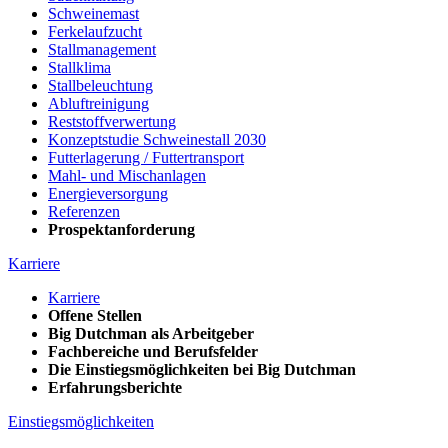
Schweinemast
Ferkelaufzucht
Stallmanagement
Stallklima
Stallbeleuchtung
Abluftreinigung
Reststoffverwertung
Konzeptstudie Schweinestall 2030
Futterlagerung / Futtertransport
Mahl- und Mischanlagen
Energieversorgung
Referenzen
Prospektanforderung
Karriere
Karriere
Offene Stellen
Big Dutchman als Arbeitgeber
Fachbereiche und Berufsfelder
Die Einstiegsmöglichkeiten bei Big Dutchman
Erfahrungsberichte
Einstiegsmöglichkeiten