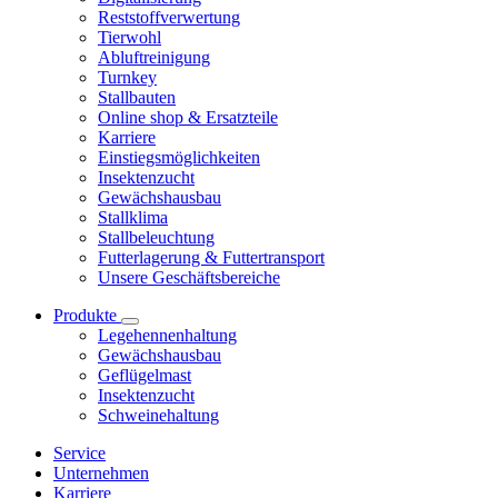
Reststoffverwertung
Tierwohl
Abluftreinigung
Turnkey
Stallbauten
Online shop & Ersatzteile
Karriere
Einstiegsmöglichkeiten
Insektenzucht
Gewächshausbau
Stallklima
Stallbeleuchtung
Futterlagerung & Futtertransport
Unsere Geschäftsbereiche
Produkte
Legehennenhaltung
Gewächshausbau
Geflügelmast
Insektenzucht
Schweinehaltung
Service
Unternehmen
Karriere