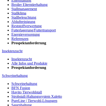
Entenhaltung
Broiler Elterntierhaltung
Stallmanagement
Stallklima
Stallbeleuchtung
Abluftreinigung
Reststoffverwertung
Futterlagerung/Futtertransport
Energieversorgung
Referenzen
Prospektanforderung
Insektenzucht
Insektenzucht
Alle Infos und Produkte
Prospektanforderung
Schweinehaltung
Schweinehaltung
BFN Fusion
Havito Tierwohlstall
Strohstall-Haltungssystem Xaletto
PureLine | Tierwohl-Lösungen
Sauenhaltung