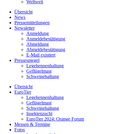
Weltweit
Übersicht
News
Pressemitteilungen
Newsletter
Anmeldung
Anmeldebestätigung
Abmeldung
Abmeldebestätigung
E-Mail existiert
Pressespiegel
Legehennenhaltung
Geflügelmast
Schweinehaltung
Übersicht
EuroTier
Legehennenhaltung
Geflügelmast
Schweinehaltung
Insektenzucht
EuroTier 2024: Orange Forum
Messen & Termine
Fotos