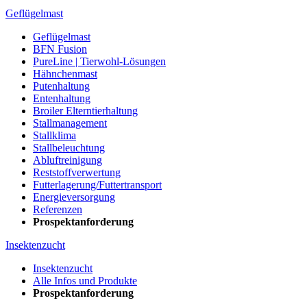
Geflügelmast
Geflügelmast
BFN Fusion
PureLine | Tierwohl-Lösungen
Hähnchenmast
Putenhaltung
Entenhaltung
Broiler Elterntierhaltung
Stallmanagement
Stallklima
Stallbeleuchtung
Abluftreinigung
Reststoffverwertung
Futterlagerung/Futtertransport
Energieversorgung
Referenzen
Prospektanforderung
Insektenzucht
Insektenzucht
Alle Infos und Produkte
Prospektanforderung