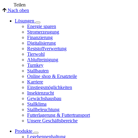
Teilen
Nach oben
Lösungen
Energie sparen
Stromerzeugung
Finanzierung
Digitalisierung
Reststoffverwertung
Tierwohl
Abluftreinigung
Turnkey
Stallbauten
Online shop & Ersatzteile
Karriere
Einstiegsmöglichkeiten
Insektenzucht
Gewächshausbau
Stallklima
Stallbeleuchtung
Futterlagerung & Futtertransport
Unsere Geschäftsbereiche
Produkte
Legehennenhaltung