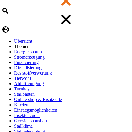
Übersicht
Themen
Energie sparen
Stromerzeugung
Finanzierung
Digitalisierung
Reststoffverwertung
Tierwohl
Abluftreinigung
Turnkey
Stallbauten
Online shop & Ersatzteile
Karriere
Einstiegsmöglichkeiten
Insektenzucht
Gewächshausbau
Stallklima
Stallbeleuchtung