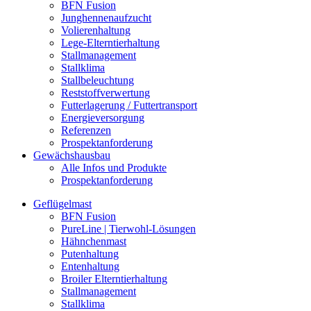
BFN Fusion
Junghennenaufzucht
Volierenhaltung
Lege-Elterntierhaltung
Stallmanagement
Stallklima
Stallbeleuchtung
Reststoffverwertung
Futterlagerung / Futtertransport
Energieversorgung
Referenzen
Prospektanforderung
Gewächshausbau
Alle Infos und Produkte
Prospektanforderung
Geflügelmast
BFN Fusion
PureLine | Tierwohl-Lösungen
Hähnchenmast
Putenhaltung
Entenhaltung
Broiler Elterntierhaltung
Stallmanagement
Stallklima