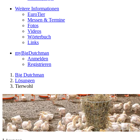
Weitere Informationen
EuroTier
Messen & Termine
Fotos
Videos
Wörterbuch
Links
myBigDutchman
Anmelden
Registrieren
Big Dutchman
Lösungen
Tierwohl