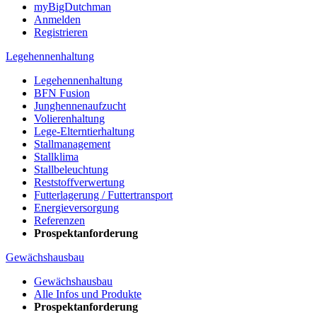
myBigDutchman
Anmelden
Registrieren
Legehennenhaltung
Legehennenhaltung
BFN Fusion
Junghennenaufzucht
Volierenhaltung
Lege-Elterntierhaltung
Stallmanagement
Stallklima
Stallbeleuchtung
Reststoffverwertung
Futterlagerung / Futtertransport
Energieversorgung
Referenzen
Prospektanforderung
Gewächshausbau
Gewächshausbau
Alle Infos und Produkte
Prospektanforderung