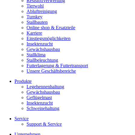
Reststoffverwertung
Tierwohl
Abluftreinigung
Turnkey
Stallbauten
Online shop & Ersatzteile
Karriere
Einstiegsmöglichkeiten
Insektenzucht
Gewächshausbau
Stallklima
Stallbeleuchtung
Futterlagerung & Futtertransport
Unsere Geschäftsbereiche
Produkte
Legehennenhaltung
Gewächshausbau
Geflügelmast
Insektenzucht
Schweinehaltung
Service
Support & Service
Unternehmen