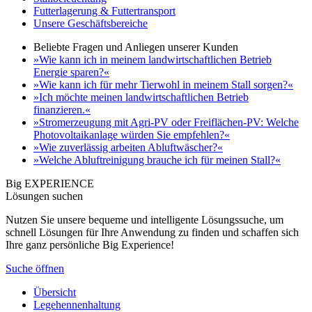
Futterlagerung & Futtertransport
Unsere Geschäftsbereiche
Beliebte Fragen und Anliegen unserer Kunden
»Wie kann ich in meinem landwirtschaftlichen Betrieb
Energie sparen?«
»Wie kann ich für mehr Tierwohl in meinem Stall sorgen?«
»Ich möchte meinen landwirtschaftlichen Betrieb
finanzieren.«
»Stromerzeugung mit Agri-PV oder Freiflächen-PV: Welche
Photovoltaikanlage würden Sie empfehlen?«
»Wie zuverlässig arbeiten Abluftwäscher?«
»Welche Abluftreinigung brauche ich für meinen Stall?«
Big EXPERIENCE
Lösungen suchen
Nutzen Sie unsere bequeme und intelligente Lösungssuche, um
schnell Lösungen für Ihre Anwendung zu finden und schaffen sich
Ihre ganz persönliche Big Experience!
Suche öffnen
Übersicht
Legehennenhaltung