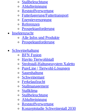
Stallbeleuchtung
Abluftreinigung
Reststoffverwertung
Futterlagerung/Futtertransport
Energieversorgung
Referenzen
Prospektanforderung
Insektenzucht
Alle Infos und Produkte
Prospektanforderung
Schweinehaltung
BFN Fusion
Havito Tierwohlstall
Strohstall-Haltungssystem Xaletto
PureLine | Tierwohl-Lösungen
Sauenhaltung
Schweinemast
Ferkelaufzucht
Stallmanagement
Stallklima
Stallbeleuchtung
Abluftreinigung
Reststoffverwertung
Konzeptstudie Schweinestall 2030