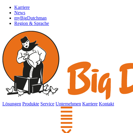
Karriere
News
myBigDutchman
Region & Sprache
Lösungen
Produkte
Service
Unternehmen
Karriere
Kontakt