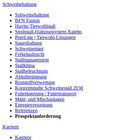
Schweinehaltung
Schweinehaltung
BFN Fusion
Havito Tierwohlstall
Strohstall-Haltungssystem Xaletto
PureLine | Tierwohl-Lösungen
Sauenhaltung
Schweinemast
Ferkelaufzucht
Stallmanagement
Stallklima
Stallbeleuchtung
Abluftreinigung
Reststoffverwertung
Konzeptstudie Schweinestall 2030
Futterlagerung / Futtertransport
Mahl- und Mischanlagen
Energieversorgung
Referenzen
Prospektanforderung
Karriere
Karriere