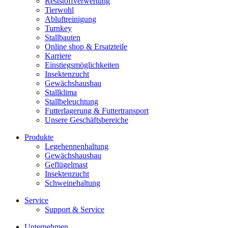
Reststoffverwertung
Tierwohl
Abluftreinigung
Turnkey
Stallbauten
Online shop & Ersatzteile
Karriere
Einstiegsmöglichkeiten
Insektenzucht
Gewächshausbau
Stallklima
Stallbeleuchtung
Futterlagerung & Futtertransport
Unsere Geschäftsbereiche
Produkte
Legehennenhaltung
Gewächshausbau
Geflügelmast
Insektenzucht
Schweinehaltung
Service
Support & Service
Unternehmen