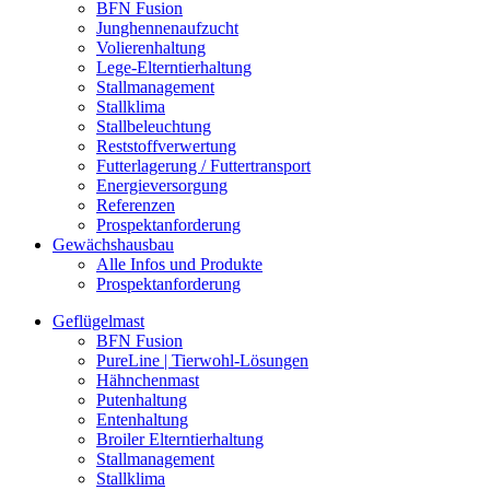
BFN Fusion
Junghennenaufzucht
Volierenhaltung
Lege-Elterntierhaltung
Stallmanagement
Stallklima
Stallbeleuchtung
Reststoffverwertung
Futterlagerung / Futtertransport
Energieversorgung
Referenzen
Prospektanforderung
Gewächshausbau
Alle Infos und Produkte
Prospektanforderung
Geflügelmast
BFN Fusion
PureLine | Tierwohl-Lösungen
Hähnchenmast
Putenhaltung
Entenhaltung
Broiler Elterntierhaltung
Stallmanagement
Stallklima