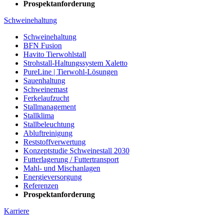
Prospektanforderung
Schweinehaltung
Schweinehaltung
BFN Fusion
Havito Tierwohlstall
Strohstall-Haltungssystem Xaletto
PureLine | Tierwohl-Lösungen
Sauenhaltung
Schweinemast
Ferkelaufzucht
Stallmanagement
Stallklima
Stallbeleuchtung
Abluftreinigung
Reststoffverwertung
Konzeptstudie Schweinestall 2030
Futterlagerung / Futtertransport
Mahl- und Mischanlagen
Energieversorgung
Referenzen
Prospektanforderung
Karriere