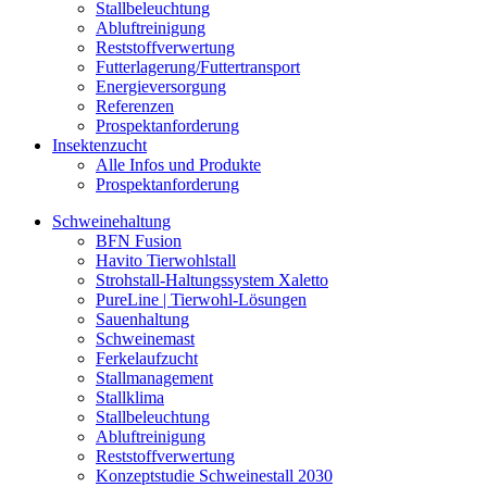
Stallbeleuchtung
Abluftreinigung
Reststoffverwertung
Futterlagerung/Futtertransport
Energieversorgung
Referenzen
Prospektanforderung
Insektenzucht
Alle Infos und Produkte
Prospektanforderung
Schweinehaltung
BFN Fusion
Havito Tierwohlstall
Strohstall-Haltungssystem Xaletto
PureLine | Tierwohl-Lösungen
Sauenhaltung
Schweinemast
Ferkelaufzucht
Stallmanagement
Stallklima
Stallbeleuchtung
Abluftreinigung
Reststoffverwertung
Konzeptstudie Schweinestall 2030