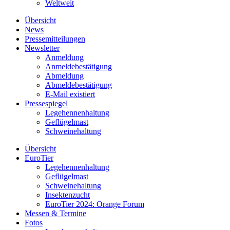
Weltweit
Übersicht
News
Pressemitteilungen
Newsletter
Anmeldung
Anmeldebestätigung
Abmeldung
Abmeldebestätigung
E-Mail existiert
Pressespiegel
Legehennenhaltung
Geflügelmast
Schweinehaltung
Übersicht
EuroTier
Legehennenhaltung
Geflügelmast
Schweinehaltung
Insektenzucht
EuroTier 2024: Orange Forum
Messen & Termine
Fotos