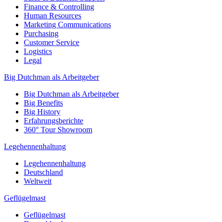
Finance & Controlling
Human Resources
Marketing Communications
Purchasing
Customer Service
Logistics
Legal
Big Dutchman als Arbeitgeber
Big Dutchman als Arbeitgeber
Big Benefits
Big History
Erfahrungsberichte
360° Tour Showroom
Legehennenhaltung
Legehennenhaltung
Deutschland
Weltweit
Geflügelmast
Geflügelmast