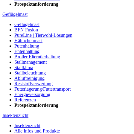
Prospektanforderung
Geflügelmast
Geflügelmast
BFN Fusion
PureLine | Tierwohl-Lösungen
Hähnchenmast
Putenhaltung
Entenhaltung
Broiler Elterntierhaltung
Stallmanagement
Stallklima
Stallbeleuchtung
Abluftreinigung
Reststoffverwertung
Futterlagerung/Futtertransport
Energieversorgung
Referenzen
Prospektanforderung
Insektenzucht
Insektenzucht
Alle Infos und Produkte