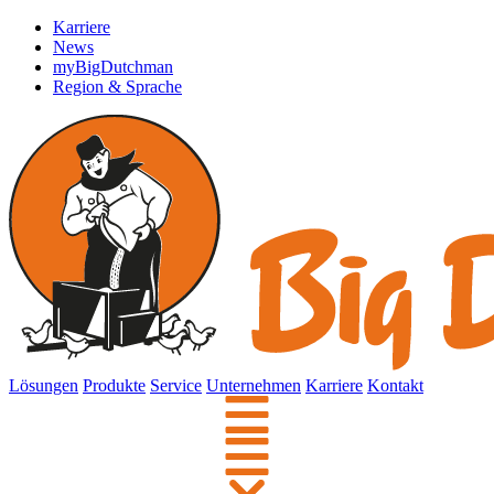
Karriere
News
myBigDutchman
Region & Sprache
Lösungen
Produkte
Service
Unternehmen
Karriere
Kontakt