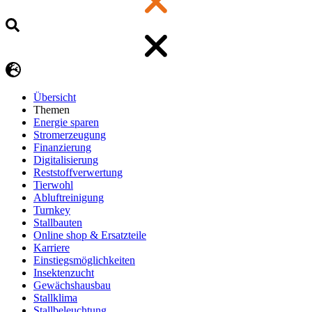
Übersicht
Themen
Energie sparen
Stromerzeugung
Finanzierung
Digitalisierung
Reststoffverwertung
Tierwohl
Abluftreinigung
Turnkey
Stallbauten
Online shop & Ersatzteile
Karriere
Einstiegsmöglichkeiten
Insektenzucht
Gewächshausbau
Stallklima
Stallbeleuchtung