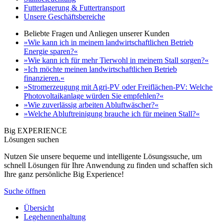
Futterlagerung & Futtertransport
Unsere Geschäftsbereiche
Beliebte Fragen und Anliegen unserer Kunden
»Wie kann ich in meinem landwirtschaftlichen Betrieb
Energie sparen?«
»Wie kann ich für mehr Tierwohl in meinem Stall sorgen?«
»Ich möchte meinen landwirtschaftlichen Betrieb
finanzieren.«
»Stromerzeugung mit Agri-PV oder Freiflächen-PV: Welche
Photovoltaikanlage würden Sie empfehlen?«
»Wie zuverlässig arbeiten Abluftwäscher?«
»Welche Abluftreinigung brauche ich für meinen Stall?«
Big EXPERIENCE
Lösungen suchen
Nutzen Sie unsere bequeme und intelligente Lösungssuche, um
schnell Lösungen für Ihre Anwendung zu finden und schaffen sich
Ihre ganz persönliche Big Experience!
Suche öffnen
Übersicht
Legehennenhaltung