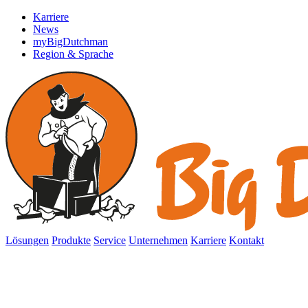
Karriere
News
myBigDutchman
Region & Sprache
Lösungen
Produkte
Service
Unternehmen
Karriere
Kontakt