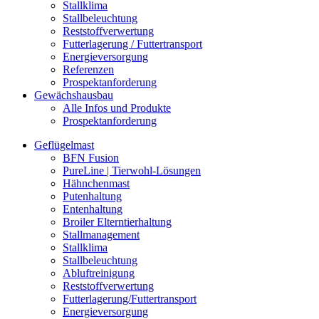
Stallklima
Stallbeleuchtung
Reststoffverwertung
Futterlagerung / Futtertransport
Energieversorgung
Referenzen
Prospektanforderung
Gewächshausbau
Alle Infos und Produkte
Prospektanforderung
Geflügelmast
BFN Fusion
PureLine | Tierwohl-Lösungen
Hähnchenmast
Putenhaltung
Entenhaltung
Broiler Elterntierhaltung
Stallmanagement
Stallklima
Stallbeleuchtung
Abluftreinigung
Reststoffverwertung
Futterlagerung/Futtertransport
Energieversorgung