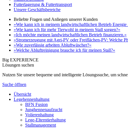
Futterlagerung & Futtertransport
Unsere Geschäftsbereiche
Beliebte Fragen und Anliegen unserer Kunden
»Wie kann ich in meinem landwirtschaftlichen Betrieb Energie
»Wie kann ich für mehr Tierwohl in meinem Stall sorgen?«
»Ich möchte meinen landwirtschaftlichen Betrieb finanzieren.«
»Stromerzeugung mit Agri-PV oder Freiflächen-PV: Welche Ph
»Wie zuverlässig arbeiten Abluftwäscher?«
»Welche Abluftreinigung brauche ich für meinen Stall?«
Big EXPERIENCE
Lösungen suchen
Nutzen Sie unsere bequeme und intelligente Lösungssuche, um schnel
Suche öffnen
Übersicht
Legehennenhaltung
BFN Fusion
Junghennenaufzucht
Volierenhaltung
Lege-Elterntierhaltung
Stallmanagement