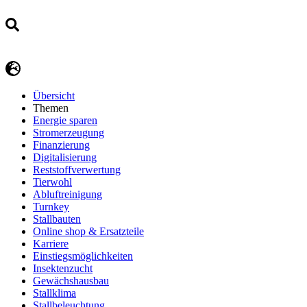
Übersicht
Themen
Energie sparen
Stromerzeugung
Finanzierung
Digitalisierung
Reststoffverwertung
Tierwohl
Abluftreinigung
Turnkey
Stallbauten
Online shop & Ersatzteile
Karriere
Einstiegsmöglichkeiten
Insektenzucht
Gewächshausbau
Stallklima
Stallbeleuchtung