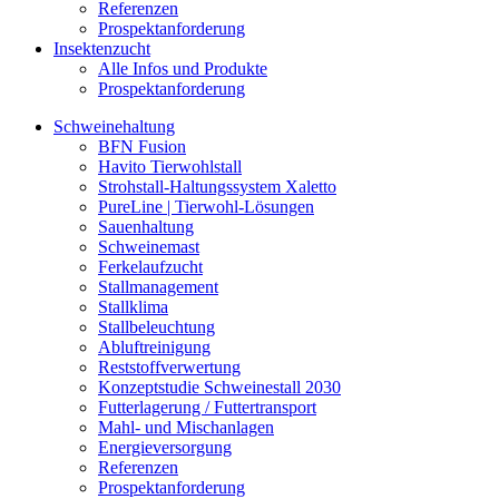
Referenzen
Prospektanforderung
Insektenzucht
Alle Infos und Produkte
Prospektanforderung
Schweinehaltung
BFN Fusion
Havito Tierwohlstall
Strohstall-Haltungssystem Xaletto
PureLine | Tierwohl-Lösungen
Sauenhaltung
Schweinemast
Ferkelaufzucht
Stallmanagement
Stallklima
Stallbeleuchtung
Abluftreinigung
Reststoffverwertung
Konzeptstudie Schweinestall 2030
Futterlagerung / Futtertransport
Mahl- und Mischanlagen
Energieversorgung
Referenzen
Prospektanforderung