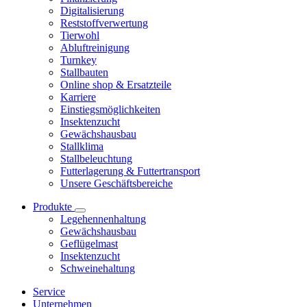
Digitalisierung
Reststoffverwertung
Tierwohl
Abluftreinigung
Turnkey
Stallbauten
Online shop & Ersatzteile
Karriere
Einstiegsmöglichkeiten
Insektenzucht
Gewächshausbau
Stallklima
Stallbeleuchtung
Futterlagerung & Futtertransport
Unsere Geschäftsbereiche
Produkte
Legehennenhaltung
Gewächshausbau
Geflügelmast
Insektenzucht
Schweinehaltung
Service
Unternehmen