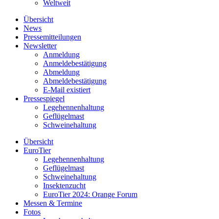
Weltweit
Übersicht
News
Pressemitteilungen
Newsletter
Anmeldung
Anmeldebestätigung
Abmeldung
Abmeldebestätigung
E-Mail existiert
Pressespiegel
Legehennenhaltung
Geflügelmast
Schweinehaltung
Übersicht
EuroTier
Legehennenhaltung
Geflügelmast
Schweinehaltung
Insektenzucht
EuroTier 2024: Orange Forum
Messen & Termine
Fotos