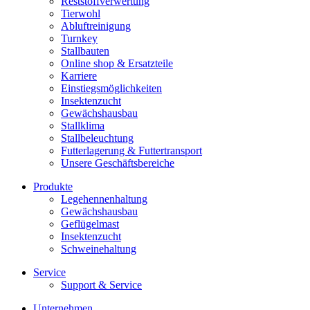
Reststoffverwertung
Tierwohl
Abluftreinigung
Turnkey
Stallbauten
Online shop & Ersatzteile
Karriere
Einstiegsmöglichkeiten
Insektenzucht
Gewächshausbau
Stallklima
Stallbeleuchtung
Futterlagerung & Futtertransport
Unsere Geschäftsbereiche
Produkte
Legehennenhaltung
Gewächshausbau
Geflügelmast
Insektenzucht
Schweinehaltung
Service
Support & Service
Unternehmen