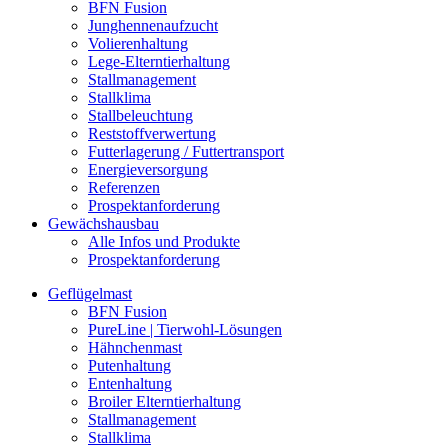
BFN Fusion
Junghennenaufzucht
Volierenhaltung
Lege-Elterntierhaltung
Stallmanagement
Stallklima
Stallbeleuchtung
Reststoffverwertung
Futterlagerung / Futtertransport
Energieversorgung
Referenzen
Prospektanforderung
Gewächshausbau
Alle Infos und Produkte
Prospektanforderung
Geflügelmast
BFN Fusion
PureLine | Tierwohl-Lösungen
Hähnchenmast
Putenhaltung
Entenhaltung
Broiler Elterntierhaltung
Stallmanagement
Stallklima