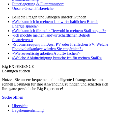
Futterlagerung & Futtertransport
Unsere Geschäftsbereiche
Beliebte Fragen und Anliegen unserer Kunden
»Wie kann ich in meinem landwirtschaftlichen Betrieb
Energie sparen?«
»Wie kann ich für mehr Tierwohl in meinem Stall sorgen?«
»Ich möchte meinen landwirtschaftlichen Betrieb
finanzieren.«
»Stromerzeugung mit Agri-PV oder Freiflächen-PV: Welche
Photovoltaikanlage würden Sie empfehlen?«
»Wie zuverlässig arbeiten Abluftwäscher?«
»Welche Abluftreinigung brauche ich für meinen Stall?«
Big EXPERIENCE
Lösungen suchen
Nutzen Sie unsere bequeme und intelligente Lösungssuche, um
schnell Lösungen für Ihre Anwendung zu finden und schaffen sich
Ihre ganz persönliche Big Experience!
Suche öffnen
Übersicht
Legehennenhaltung