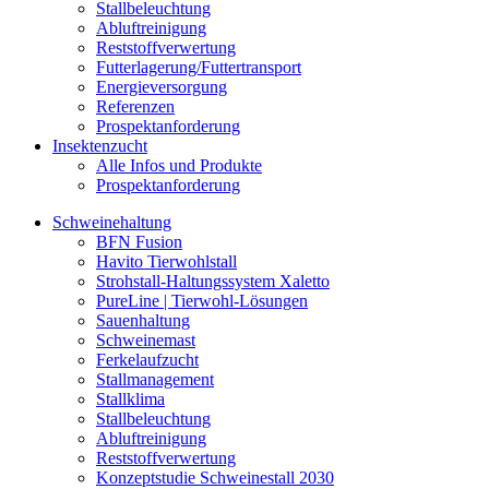
Stallbeleuchtung
Abluftreinigung
Reststoffverwertung
Futterlagerung/Futtertransport
Energieversorgung
Referenzen
Prospektanforderung
Insektenzucht
Alle Infos und Produkte
Prospektanforderung
Schweinehaltung
BFN Fusion
Havito Tierwohlstall
Strohstall-Haltungssystem Xaletto
PureLine | Tierwohl-Lösungen
Sauenhaltung
Schweinemast
Ferkelaufzucht
Stallmanagement
Stallklima
Stallbeleuchtung
Abluftreinigung
Reststoffverwertung
Konzeptstudie Schweinestall 2030