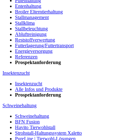
Putenhaltung
Entenhaltung
Broiler Elterntierhaltung
Stallmanagement
Stallklima
Stallbeleuchtung
Abluftreinigung
Reststoffverwertung
Futterlagerung/Futtertransport
Energieversorgung
Referenzen
Prospektanforderung
Insektenzucht
Insektenzucht
Alle Infos und Produkte
Prospektanforderung
Schweinehaltung
Schweinehaltung
BFN Fusion
Havito Tierwohlstall
Strohstall-Haltungssystem Xaletto
PureLine | Tierwohl-Lösungen