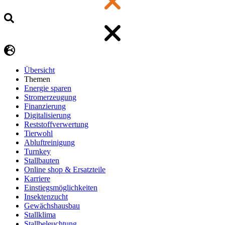
Übersicht
Themen
Energie sparen
Stromerzeugung
Finanzierung
Digitalisierung
Reststoffverwertung
Tierwohl
Abluftreinigung
Turnkey
Stallbauten
Online shop & Ersatzteile
Karriere
Einstiegsmöglichkeiten
Insektenzucht
Gewächshausbau
Stallklima
Stallbeleuchtung