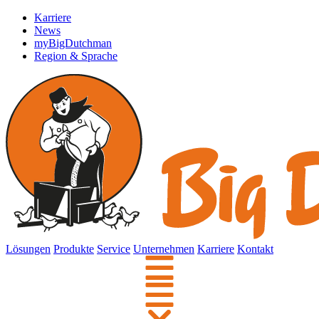
Karriere
News
myBigDutchman
Region & Sprache
Lösungen
Produkte
Service
Unternehmen
Karriere
Kontakt