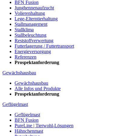
BFN Fusion
Junghennenaufzucht
Volierenhaltung
Lege-Elterntierhaltung
Stallmanagement
Stallklima
Stallbeleuchtung
Reststoffverwertung
Futterlagerung / Futtertransport
Energieversorgung
Referenzen
Prospektanforderung
Gewächshausbau
Gewächshausbau
Alle Infos und Produkte
Prospektanforderung
Geflügelmast
Geflügelmast
BFN Fusion
PureLine | Tierwohl-Lösungen
Hähnchenmast