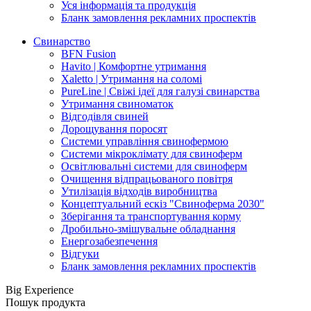
Уся інформація та продукція
Бланк замовлення рекламних проспектів
Свинарство
BFN Fusion
Havito | Комфортне утримання
Xaletto | Утримання на соломі
PureLine | Свіжі ідеї для галузі свинарства
Утримання свиноматок
Відгодівля свиней
Дорощування поросят
Системи управління свинофермою
Системи мікроклімату для свиноферм
Освітлювальні системи для свиноферм
Очищення відпрацьованого повітря
Утилізація відходів виробництва
Концептуальний ескіз "Свиноферма 2030"
Зберігання та транспортування корму
Дробильно-змішувальне обладнання
Енергозабезпечення
Відгуки
Бланк замовлення рекламних проспектів
Big Experience
Пошук продукта