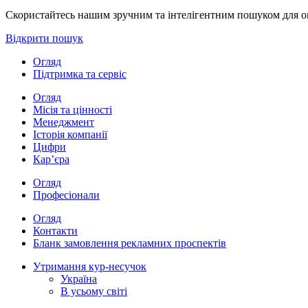
Скористайтесь нашим зручним та інтелігентним пошуком для опе
Відкрити пошук
Огляд
Підтримка та сервіс
Огляд
Місія та цінності
Менеджмент
Історія компанії
Цифри
Кар’єра
Огляд
Професіонали
Огляд
Контакти
Бланк замовлення рекламних проспектів
Утримання кур-несучок
Україна
В усьому світі