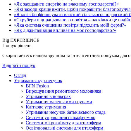
»Як заощадити енергію на власному господарстві?«
»Які заходи краще вжити, щоби покращити благополуччя 
»Я хотів би фінансувати власний сільськогосподарський б
»Скрубери відпрацьованого повітря – наскільки це надій
»Яка система очищення повітря підходить моїй фермі?«
»Як діджиталізація впливає на моє господарство?«
Big EXPERIENCE
Пошук рішень
Скористайтесь нашим зручним та інтелігентним пошуком для опе
Відкрити пошук
Огляд
Утримання кур-несучок
BFN Fusion
Вирощування ремонтного молодняка
Утримання в вольєрах
Утримання маленькими групами
Кліткове утримання
Утримання несучок батьківського стада
Системи управління птахофермою
Системи мікроклімату для птахоферм
Освітлювальні системи для птахоферм