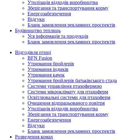
Утилізація відходів виробництва
Зберігання та транспортування корму
Енергозабезпечення
Відгуки
Бланк замовлення рекламних проспектів
Будівництво теплиць
Уся інформація та продукція
Бланк замовлення рекламних проспектів
Відгодівля птиці
BFN Fusion
Утримання бройлерів
Утримання індиків
Утримання качок
Утримання бройлерів батьківського стада
Системи управління птахофермою
Системи мікроклімату для птахоферм
Освітлювальні системи для птахоферм
Очищення відпрацьованого повітря
Утилізація відходів виробництва
Зберігання та транспортування корму
Енергозабезпечення
Відгуки
Бланк замовлення рекламних проспектів
Розведення комах