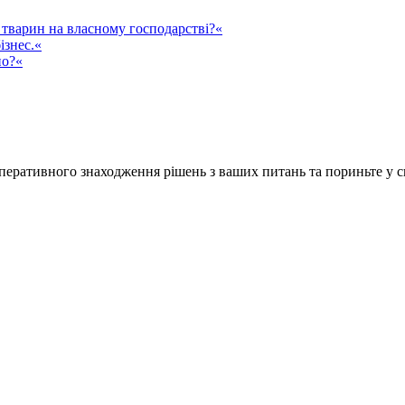
тварин на власному господарстві?«
ізнес.«
но?«
ративного знаходження рішень з ваших питань та пориньте у сві