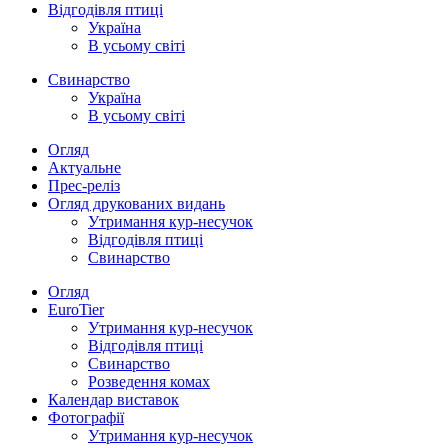
Відгодівля птиці
Україна
В усьому світі
Свинарство
Україна
В усьому світі
Огляд
Актуальне
Прес-реліз
Огляд друкованих видань
Утримання кур-несучок
Відгодівля птиці
Свинарство
Огляд
EuroTier
Утримання кур-несучок
Відгодівля птиці
Свинарство
Розведення комах
Календар виставок
Фотографії
Утримання кур-несучок