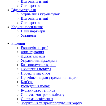
Відгодівля птиці
Свинарство
Відеоматеріали
Утримання кур-несучок
Відгодівля птиці
Свинарство
Корисні посилання
Наші партнери
Установи
Рішення
Економія енергії
Фінансування
Діджиталізація
Управління відходами
Благополуччя тварин
Очищення повітря
Проекти під ключ
Приміщення для утримання тварин
Кар’єра
Розведення комах
Будівництво теплиць
Система контролю клімату
Система освітлення
Зберігання та транспортування корму