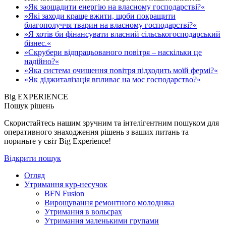
»Як заощадити енергію на власному господарстві?«
»Які заходи краще вжити, щоби покращити
благополуччя тварин на власному господарстві?«
»Я хотів би фінансувати власний сільськогосподарський
бізнес.«
»Скрубери відпрацьованого повітря – наскільки це
надійно?«
»Яка система очищення повітря підходить моїй фермі?«
»Як діджиталізація впливає на моє господарство?«
Big EXPERIENCE
Пошук рішень
Скористайтесь нашим зручним та інтелігентним пошуком для
оперативного знаходження рішень з ваших питань та
пориньте у світ Big Experience!
Відкрити пошук
Огляд
Утримання кур-несучок
BFN Fusion
Вирощування ремонтного молодняка
Утримання в вольєрах
Утримання маленькими групами