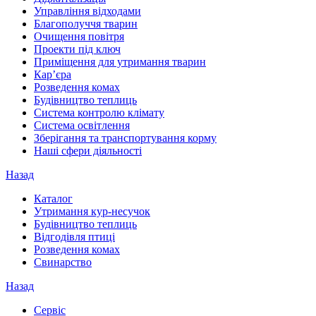
Управління відходами
Благополуччя тварин
Очищення повітря
Проекти під ключ
Приміщення для утримання тварин
Кар’єра
Розведення комах
Будівництво теплиць
Система контролю клімату
Система освітлення
Зберігання та транспортування корму
Наші сфери діяльності
Назад
Каталог
Утримання кур-несучок
Будівництво теплиць
Відгодівля птиці
Розведення комах
Свинарство
Назад
Сервіс