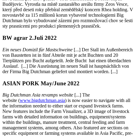
Budĕjovic. Vyrostla na místĕ zastaralého areálu firmy Zeos Vesce,
který před deseti roky přebíral zemĕdĕlský koncern Rhea holding. V
novostavbĕ za 115 millionů korun vybavené technologiemi Big
Dutchman bylo vybudované zázemí pro rozmnožovací chov se šesti
sty prasnicemi pro produkci plemenných prasniček.
BW agrar 2.Juli 2022
Ein neues Domizil für Mastschweine
[...] Der Stall im Außenbereich
von Baustetten ist in fünf Abteile mit je acht Buchten und 20
Tierplätzen pro Bucht aufgeteilt. Jede Bucht hat einen überdachten
Auslauf. [...] Die Ausrüstung im neuen Stall ist hauptsächlich von
der Firma Big Dutchman geliefert und montiert worden. [...]
ASIAN PORK May/June 2022
Big Dutchman Asia revamps website
[...] The
website (
www.bigdutchman.asia
) is now easier to navigate with all
the information needed to either start or expand livestock farms.
New features include the Farm Visualizer, a 3D image of livestock
farms with detailed information on buildings, equipment/systems
within the buildings, manure treatment, central feeding and farm
management systems, among others. Also featured are sections on
specific equipment or farming systems available in Asia Pacific, pre-