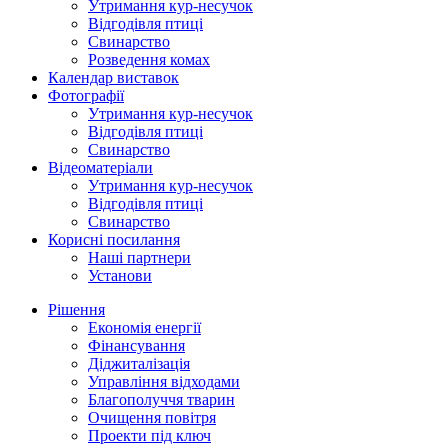
Утримання кур-несучок
Відгодівля птиці
Свинарство
Розведення комах
Календар виставок
Фотографії
Утримання кур-несучок
Відгодівля птиці
Свинарство
Відеоматеріали
Утримання кур-несучок
Відгодівля птиці
Свинарство
Корисні посилання
Наші партнери
Установи
Рішення
Економія енергії
Фінансування
Діджиталізація
Управління відходами
Благополуччя тварин
Очищення повітря
Проекти під ключ