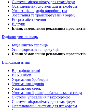
Системи мікроклімату для птахоферм
Освітлювальні системи для птахоферм
Утилізація відходів виробництва
Зберігання та транспортування корму
Енергозабезпечення
Відгуки
Бланк замовлення рекламних проспектів
Будівництво теплиць
Будівництво теплиць
Уся інформація та продукція
Бланк замовлення рекламних проспектів
Відгодівля птиці
Відгодівля птиці
BFN Fusion
Утримання бройлерів
Утримання індиків
Утримання качок
Утримання бройлерів батьківського стада
Системи управління птахофермою
Системи мікроклімату для птахоферм
Освітлювальні системи для птахоферм