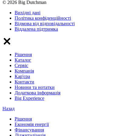
© 2026 Big Dutchman
Вихідні дані
Політика конфіденційності
Відмова від відповідальності
Віддалена підтримка
Рішення
Каталог
Сервіс
Компанія
Кар'єра
Контакти
Новини та нотатки
Додаткова інформація
Big Experience
Назад
Рішення
Економія енергії
Фінансування
Діджиталізація