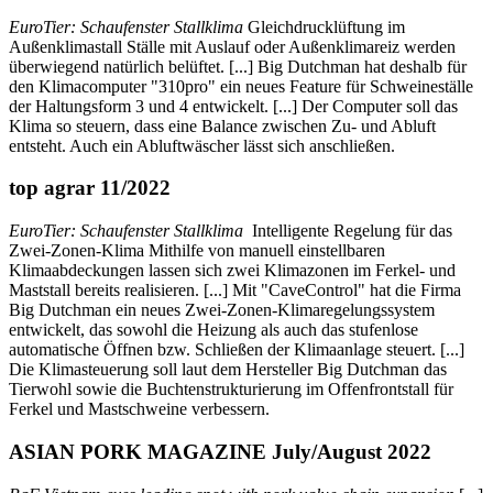
EuroTier: Schaufenster Stallklima
Gleichdrucklüftung im
Außenklimastall Ställe mit Auslauf oder Außenklimareiz werden
überwiegend natürlich belüftet. [...] Big Dutchman hat deshalb für
den Klimacomputer "310pro" ein neues Feature für Schweineställe
der Haltungsform 3 und 4 entwickelt. [...] Der Computer soll das
Klima so steuern, dass eine Balance zwischen Zu- und Abluft
entsteht. Auch ein Abluftwäscher lässt sich anschließen.
top agrar 11/2022
EuroTier: Schaufenster Stallklima
Intelligente Regelung für das
Zwei-Zonen-Klima Mithilfe von manuell einstellbaren
Klimaabdeckungen lassen sich zwei Klimazonen im Ferkel- und
Maststall bereits realisieren. [...] Mit "CaveControl" hat die Firma
Big Dutchman ein neues Zwei-Zonen-Klimaregelungssystem
entwickelt, das sowohl die Heizung als auch das stufenlose
automatische Öffnen bzw. Schließen der Klimaanlage steuert. [...]
Die Klimasteuerung soll laut dem Hersteller Big Dutchman das
Tierwohl sowie die Buchtenstrukturierung im Offenfrontstall für
Ferkel und Mastschweine verbessern.
ASIAN PORK MAGAZINE July/August 2022