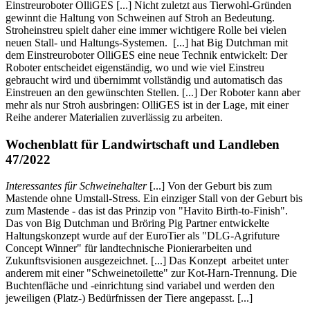
Einstreuroboter OlliGES [...] Nicht zuletzt aus Tierwohl-Gründen
gewinnt die Haltung von Schweinen auf Stroh an Bedeutung.
Stroheinstreu spielt daher eine immer wichtigere Rolle bei vielen
neuen Stall- und Haltungs-Systemen. [...] hat Big Dutchman mit
dem Einstreuroboter OlliGES eine neue Technik entwickelt: Der
Roboter entscheidet eigenständig, wo und wie viel Einstreu
gebraucht wird und übernimmt vollständig und automatisch das
Einstreuen an den gewünschten Stellen. [...] Der Roboter kann aber
mehr als nur Stroh ausbringen: OlliGES ist in der Lage, mit einer
Reihe anderer Materialien zuverlässig zu arbeiten.
Wochenblatt für Landwirtschaft und Landleben
47/2022
Interessantes für Schweinehalter
[...] Von der Geburt bis zum
Mastende ohne Umstall-Stress. Ein einziger Stall von der Geburt bis
zum Mastende - das ist das Prinzip von "Havito Birth-to-Finish".
Das von Big Dutchman und Bröring Pig Partner entwickelte
Haltungskonzept wurde auf der EuroTier als "DLG-Agrifuture
Concept Winner" für landtechnische Pionierarbeiten und
Zukunftsvisionen ausgezeichnet. [...] Das Konzept arbeitet unter
anderem mit einer "Schweinetoilette" zur Kot-Harn-Trennung. Die
Buchtenfläche und -einrichtung sind variabel und werden den
jeweiligen (Platz-) Bedürfnissen der Tiere angepasst. [...]