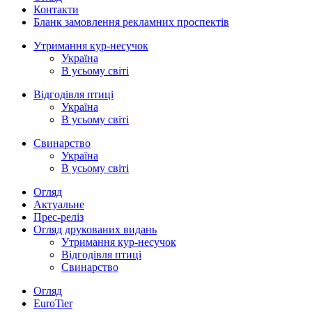
Контакти
Бланк замовлення рекламних проспектів
Утримання кур-несучок
Україна
В усьому світі
Відгодівля птиці
Україна
В усьому світі
Свинарство
Україна
В усьому світі
Огляд
Актуальне
Прес-реліз
Огляд друкованих видань
Утримання кур-несучок
Відгодівля птиці
Свинарство
Огляд
EuroTier