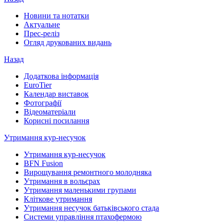
Новини та нотатки
Актуальне
Прес-реліз
Огляд друкованих видань
Назад
Додаткова інформація
EuroTier
Календар виставок
Фотографії
Відеоматеріали
Корисні посилання
Утримання кур-несучок
Утримання кур-несучок
BFN Fusion
Вирощування ремонтного молодняка
Утримання в вольєрах
Утримання маленькими групами
Кліткове утримання
Утримання несучок батьківського стада
Системи управління птахофермою