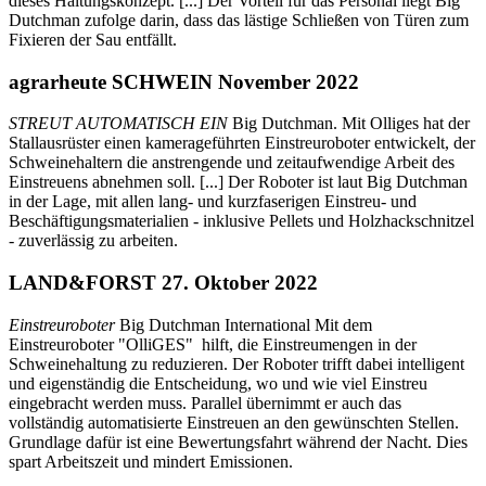
dieses Haltungskonzept. [...] Der Vorteil für das Personal liegt Big
Dutchman zufolge darin, dass das lästige Schließen von Türen zum
Fixieren der Sau entfällt.
agrarheute SCHWEIN November 2022
STREUT AUTOMATISCH EIN
Big Dutchman. Mit Olliges hat der
Stallausrüster einen kamerageführten Einstreuroboter entwickelt, der
Schweinehaltern die anstrengende und zeitaufwendige Arbeit des
Einstreuens abnehmen soll. [...] Der Roboter ist laut Big Dutchman
in der Lage, mit allen lang- und kurzfaserigen Einstreu- und
Beschäftigungsmaterialien - inklusive Pellets und Holzhackschnitzel
- zuverlässig zu arbeiten.
LAND&FORST 27. Oktober 2022
Einstreuroboter
Big Dutchman International Mit dem
Einstreuroboter "OlliGES" hilft, die Einstreumengen in der
Schweinehaltung zu reduzieren. Der Roboter trifft dabei intelligent
und eigenständig die Entscheidung, wo und wie viel Einstreu
eingebracht werden muss. Parallel übernimmt er auch das
vollständig automatisierte Einstreuen an den gewünschten Stellen.
Grundlage dafür ist eine Bewertungsfahrt während der Nacht. Dies
spart Arbeitszeit und mindert Emissionen.