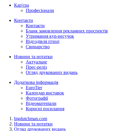
Кар'єра
Професіонали
Контакти
Контакти
Бланк замовлення рекламних проспектів
Утримання кур-несучок
Відгодівля птиці
Свинарство
Новини та нотатки
Актуальне
Прес-реліз
Огляд друкованих видань
Додаткова інформація
EuroTier
Календар виставок
Фотографії
Відеоматеріали
Корисні посилання
bigdutchman.com
Новини та нотатки
Огляд друкованих видань