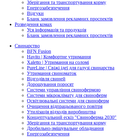
Зберігання та транспортування корму
Енергозабезпечення
Відгуки
Бланк замовлення рекламних проспектів
Розведення комах
Уся інформація та продукція
Бланк замовлення рекламних проспектів
Свинарство
BFN Fusion
Havito | Комфортне утримання
Xaletto | Утримання на соломі
PureLine | Свіжі ідеї для галузі свинарства
Утримання свиноматок
Відгодівля свиней
Дорощування поросят
Системи управління свинофермою
Системи мікроклімату для свиноферм
Освітлювальні системи для свиноферм
Очищення відпрацьованого повітря
Утилізація відходів виробництва
Концептуальний ескіз "Свиноферма 2030"
Зберігання та транспортування корму
Дробильно-змішувальне обладнання
Енергозабезпечення