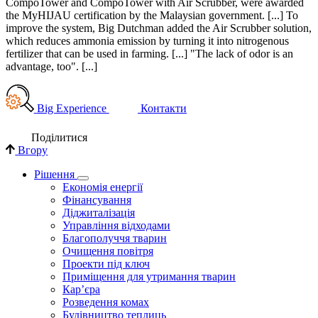
CompoTower and CompoTower with Air Scrubber, were awarded
the MyHIJAU certification by the Malaysian government. [...] To
improve the system, Big Dutchman added the Air Scrubber solution,
which reduces ammonia emission by turning it into nitrogenous
fertilizer that can be used in farming. [...] "The lack of odor is an
advantage, too". [...]
Big Experience
Контакти
Поділи­тися
Вгору
Рішення
Економія енергії
Фінансування
Діджиталізація
Управління відходами
Благополуччя тварин
Очищення повітря
Проекти під ключ
Приміщення для утримання тварин
Кар’єра
Розведення комах
Будівництво теплиць