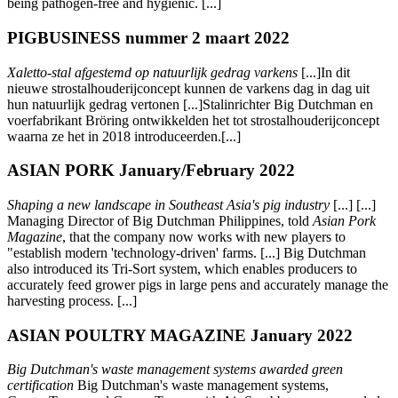
being pathogen-free and hygienic. [...]
PIGBUSINESS nummer 2 maart 2022
Xaletto-stal afgestemd op natuurlijk gedrag varkens
[...]In dit
nieuwe strostalhouderijconcept kunnen de varkens dag in dag uit
hun natuurlijk gedrag vertonen [...]Stalinrichter Big Dutchman en
voerfabrikant Bröring ontwikkelden het tot strostalhouderijconcept
waarna ze het in 2018 introduceerden.[...]
ASIAN PORK January/February 2022
Shaping a new landscape in Southeast Asia's pig industry
[...] [...]
Managing Director of Big Dutchman Philippines, told
Asian Pork
Magazine
, that the company now works with new players to
"establish modern 'technology-driven' farms. [...] Big Dutchman
also introduced its Tri-Sort system, which enables producers to
accurately feed grower pigs in large pens and accurately manage the
harvesting process. [...]
ASIAN POULTRY MAGAZINE January 2022
Big Dutchman's waste management systems awarded green
certification
Big Dutchman's waste management systems,