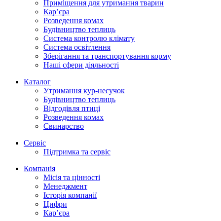
Приміщення для утримання тварин
Кар’єра
Розведення комах
Будівництво теплиць
Система контролю клімату
Система освітлення
Зберігання та транспортування корму
Наші сфери діяльності
Каталог
Утримання кур-несучок
Будівництво теплиць
Відгодівля птиці
Розведення комах
Свинарство
Сервіс
Підтримка та сервіс
Компанія
Місія та цінності
Менеджмент
Історія компанії
Цифри
Кар’єра