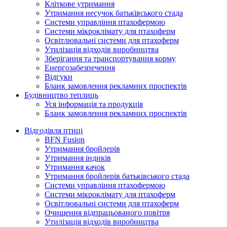
Кліткове утримання
Утримання несучок батьківського стада
Системи управління птахофермою
Системи мікроклімату для птахоферм
Освітлювальні системи для птахоферм
Утилізація відходів виробництва
Зберігання та транспортування корму
Енергозабезпечення
Відгуки
Бланк замовлення рекламних проспектів
Будівництво теплиць
Уся інформація та продукція
Бланк замовлення рекламних проспектів
Відгодівля птиці
BFN Fusion
Утримання бройлерів
Утримання індиків
Утримання качок
Утримання бройлерів батьківського стада
Системи управління птахофермою
Системи мікроклімату для птахоферм
Освітлювальні системи для птахоферм
Очищення відпрацьованого повітря
Утилізація відходів виробництва