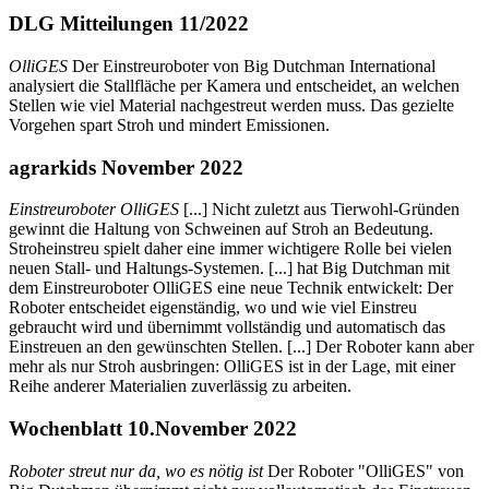
DLG Mitteilungen 11/2022
OlliGES
Der Einstreuroboter von Big Dutchman International
analysiert die Stallfläche per Kamera und entscheidet, an welchen
Stellen wie viel Material nachgestreut werden muss. Das gezielte
Vorgehen spart Stroh und mindert Emissionen.
agrarkids November 2022
Einstreuroboter OlliGES
[...] Nicht zuletzt aus Tierwohl-Gründen
gewinnt die Haltung von Schweinen auf Stroh an Bedeutung.
Stroheinstreu spielt daher eine immer wichtigere Rolle bei vielen
neuen Stall- und Haltungs-Systemen. [...] hat Big Dutchman mit
dem Einstreuroboter OlliGES eine neue Technik entwickelt: Der
Roboter entscheidet eigenständig, wo und wie viel Einstreu
gebraucht wird und übernimmt vollständig und automatisch das
Einstreuen an den gewünschten Stellen. [...] Der Roboter kann aber
mehr als nur Stroh ausbringen: OlliGES ist in der Lage, mit einer
Reihe anderer Materialien zuverlässig zu arbeiten.
Wochenblatt 10.November 2022
Roboter streut nur da, wo es nötig ist
Der Roboter "OlliGES" von