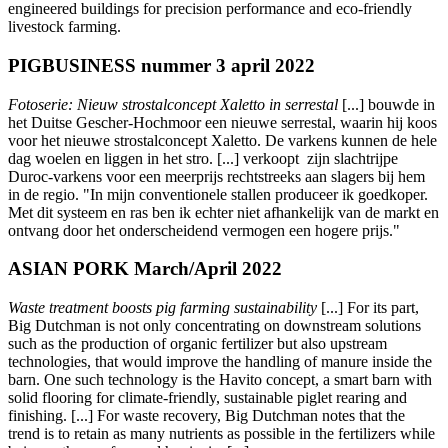
engineered buildings for precision performance and eco-friendly
livestock farming.
PIGBUSINESS nummer 3 april 2022
Fotoserie: Nieuw strostalconcept Xaletto in serrestal
[...] bouwde in
het Duitse Gescher-Hochmoor een nieuwe serrestal, waarin hij koos
voor het nieuwe strostalconcept Xaletto. De varkens kunnen de hele
dag woelen en liggen in het stro. [...] verkoopt zijn slachtrijpe
Duroc-varkens voor een meerprijs rechtstreeks aan slagers bij hem
in de regio. "In mijn conventionele stallen produceer ik goedkoper.
Met dit systeem en ras ben ik echter niet afhankelijk van de markt en
ontvang door het onderscheidend vermogen een hogere prijs."
ASIAN PORK March/April 2022
Waste treatment boosts pig farming sustainability
[...] For its part,
Big Dutchman is not only concentrating on downstream solutions
such as the production of organic fertilizer but also upstream
technologies, that would improve the handling of manure inside the
barn. One such technology is the Havito concept, a smart barn with
solid flooring for climate-friendly, sustainable piglet rearing and
finishing. [...] For waste recovery, Big Dutchman notes that the
trend is to retain as many nutrients as possible in the fertilizers while