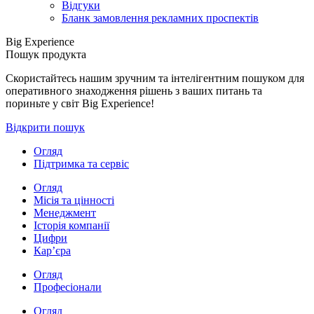
Відгуки
Бланк замовлення рекламних проспектів
Big Experience
Пошук продукта
Скористайтесь нашим зручним та інтелігентним пошуком для
оперативного знаходження рішень з ваших питань та
пориньте у світ Big Experience!
Відкрити пошук
Огляд
Підтримка та сервіс
Огляд
Місія та цінності
Менеджмент
Історія компанії
Цифри
Кар’єра
Огляд
Професіонали
Огляд