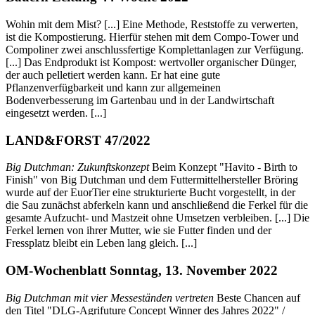
Wohin mit dem Mist? [...] Eine Methode, Reststoffe zu verwerten,
ist die Kompostierung. Hierfür stehen mit dem Compo-Tower und
Compoliner zwei anschlussfertige Komplettanlagen zur Verfügung.
[...] Das Endprodukt ist Kompost: wertvoller organischer Dünger,
der auch pelletiert werden kann. Er hat eine gute
Pflanzenverfügbarkeit und kann zur allgemeinen
Bodenverbesserung im Gartenbau und in der Landwirtschaft
eingesetzt werden. [...]
LAND&FORST 47/2022
Big Dutchman: Zukunftskonzept
Beim Konzept "Havito - Birth to
Finish" von Big Dutchman und dem Futtermittelhersteller Bröring
wurde auf der EuorTier eine strukturierte Bucht vorgestellt, in der
die Sau zunächst abferkeln kann und anschließend die Ferkel für die
gesamte Aufzucht- und Mastzeit ohne Umsetzen verbleiben. [...] Die
Ferkel lernen von ihrer Mutter, wie sie Futter finden und der
Fressplatz bleibt ein Leben lang gleich. [...]
OM-Wochenblatt Sonntag, 13. November 2022
Big Dutchman mit vier Messeständen vertreten
Beste Chancen auf
den Titel "DLG-Agrifuture Concept Winner des Jahres 2022" /