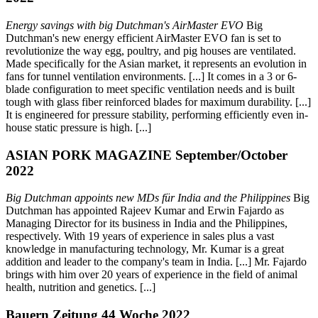
Energy savings with big Dutchman's AirMaster EVO
Big
Dutchman's new energy efficient AirMaster EVO fan is set to
revolutionize the way egg, poultry, and pig houses are ventilated.
Made specifically for the Asian market, it represents an evolution in
fans for tunnel ventilation environments. [...] It comes in a 3 or 6-
blade configuration to meet specific ventilation needs and is built
tough with glass fiber reinforced blades for maximum durability. [...]
It is engineered for pressure stability, performing efficiently even in-
house static pressure is high. [...]
ASIAN PORK MAGAZINE September/October
2022
Big Dutchman appoints new MDs für India and the Philippines
Big
Dutchman has appointed Rajeev Kumar and Erwin Fajardo as
Managing Director for its business in India and the Philippines,
respectively. With 19 years of experience in sales plus a vast
knowledge in manufacturing technology, Mr. Kumar is a great
addition and leader to the company's team in India. [...] Mr. Fajardo
brings with him over 20 years of experience in the field of animal
health, nutrition and genetics. [...]
Bauern Zeitung 44 Woche 2022