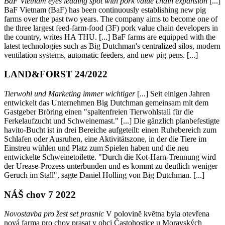
BaF Vietnam eyes leading spot with pork value chain expansion
[...]
BaF Vietnam (BaF) has been continuously establishing new pig
farms over the past two years. The company aims to become one of
the three largest feed-farm-food (3F) pork value chain developers in
the country, writes HA THU. [...] BaF farms are equipped with the
latest technologies such as Big Dutchman's centralized silos, modern
ventilation systems, automatic feeders, and new pig pens. [...]
LAND&FORST 24/2022
Tierwohl und Marketing immer wichtiger
[...] Seit einigen Jahren
entwickelt das Unternehmen Big Dutchman gemeinsam mit dem
Gastgeber Bröring einen "spaltenfreien Tierwohlstall für die
Ferkelaufzucht und Schweinemast." [...] Die gänzlich planbefestigte
havito-Bucht ist in drei Bereiche aufgeteilt: einen Ruhebereich zum
Schlafen oder Ausruhen, eine Aktivitätszone, in der die Tiere im
Einstreu wühlen und Platz zum Spielen haben und die neu
entwickelte Schweinetoilette. "Durch die Kot-Harn-Trennung wird
der Urease-Prozess unterbunden und es kommt zu deutlich weniger
Geruch im Stall", sagte Daniel Holling von Big Dutchman. [...]
NÁŠ chov 7 2022
Novostavba pro žest set prasnic
V polovinĕ kvĕtna byla otevřena
nová farma pro chov prasat v obci Častohostice u Moravských