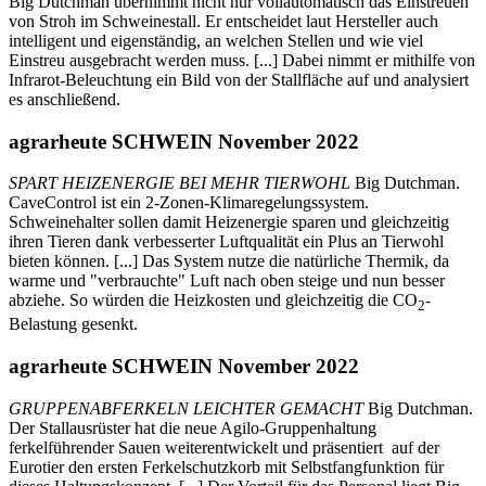
Big Dutchman übernimmt nicht nur vollautomatisch das Einstreuen
von Stroh im Schweinestall. Er entscheidet laut Hersteller auch
intelligent und eigenständig, an welchen Stellen und wie viel
Einstreu ausgebracht werden muss. [...] Dabei nimmt er mithilfe von
Infrarot-Beleuchtung ein Bild von der Stallfläche auf und analysiert
es anschließend.
agrarheute SCHWEIN November 2022
SPART HEIZENERGIE BEI MEHR TIERWOHL
Big Dutchman.
CaveControl ist ein 2-Zonen-Klimaregelungssystem.
Schweinehalter sollen damit Heizenergie sparen und gleichzeitig
ihren Tieren dank verbesserter Luftqualität ein Plus an Tierwohl
bieten können. [...] Das System nutze die natürliche Thermik, da
warme und "verbrauchte" Luft nach oben steige und nun besser
abziehe. So würden die Heizkosten und gleichzeitig die CO
-
2
Belastung gesenkt.
agrarheute SCHWEIN November 2022
GRUPPENABFERKELN LEICHTER GEMACHT
Big Dutchman.
Der Stallausrüster hat die neue Agilo-Gruppenhaltung
ferkelführender Sauen weiterentwickelt und präsentiert auf der
Eurotier den ersten Ferkelschutzkorb mit Selbstfangfunktion für