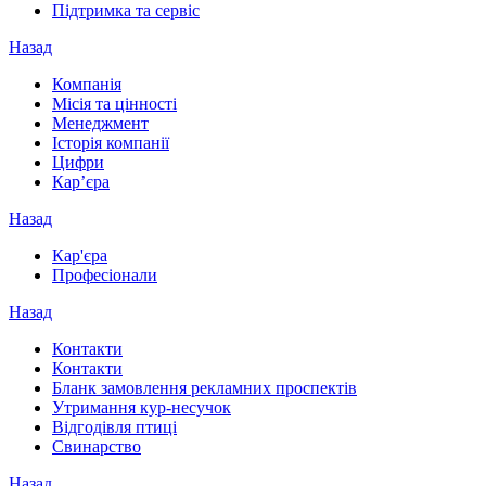
Підтримка та сервіс
Назад
Компанія
Місія та цінності
Менеджмент
Історія компанії
Цифри
Кар’єра
Назад
Кар'єра
Професіонали
Назад
Контакти
Контакти
Бланк замовлення рекламних проспектів
Утримання кур-несучок
Відгодівля птиці
Свинарство
Назад