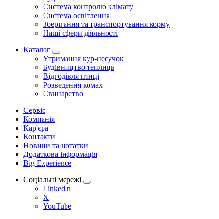
Система контролю клімату
Система освітлення
Зберігання та транспортування корму
Наші сфери діяльності
Каталог
Утримання кур-несучок
Будівництво теплиць
Відгодівля птиці
Розведення комах
Свинарство
Сервіс
Компанія
Кар'єра
Контакти
Новини та нотатки
Додаткова інформація
Big Experience
Соціальні мережі
Linkedin
X
YouTube