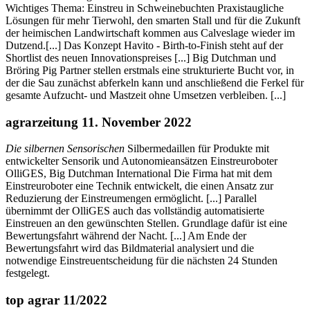
Wichtiges Thema: Einstreu in Schweinebuchten Praxistaugliche
Lösungen für mehr Tierwohl, den smarten Stall und für die Zukunft
der heimischen Landwirtschaft kommen aus Calveslage wieder im
Dutzend.[...] Das Konzept Havito - Birth-to-Finish steht auf der
Shortlist des neuen Innovationspreises [...] Big Dutchman und
Bröring Pig Partner stellen erstmals eine strukturierte Bucht vor, in
der die Sau zunächst abferkeln kann und anschließend die Ferkel für
gesamte Aufzucht- und Mastzeit ohne Umsetzen verbleiben. [...]
agrarzeitung 11. November 2022
Die silbernen Sensorischen
Silbermedaillen für Produkte mit
entwickelter Sensorik und Autonomieansätzen Einstreuroboter
OlliGES, Big Dutchman International Die Firma hat mit dem
Einstreuroboter eine Technik entwickelt, die einen Ansatz zur
Reduzierung der Einstreumengen ermöglicht. [...] Parallel
übernimmt der OlliGES auch das vollständig automatisierte
Einstreuen an den gewünschten Stellen. Grundlage dafür ist eine
Bewertungsfahrt während der Nacht. [...] Am Ende der
Bewertungsfahrt wird das Bildmaterial analysiert und die
notwendige Einstreuentscheidung für die nächsten 24 Stunden
festgelegt.
top agrar 11/2022