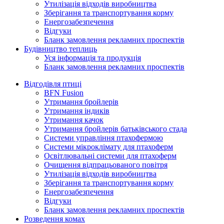
Утилізація відходів виробництва
Зберігання та транспортування корму
Енергозабезпечення
Відгуки
Бланк замовлення рекламних проспектів
Будівництво теплиць
Уся інформація та продукція
Бланк замовлення рекламних проспектів
Відгодівля птиці
BFN Fusion
Утримання бройлерів
Утримання індиків
Утримання качок
Утримання бройлерів батьківського стада
Системи управління птахофермою
Системи мікроклімату для птахоферм
Освітлювальні системи для птахоферм
Очищення відпрацьованого повітря
Утилізація відходів виробництва
Зберігання та транспортування корму
Енергозабезпечення
Відгуки
Бланк замовлення рекламних проспектів
Розведення комах