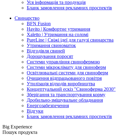
Уся інформація та продукція
Бланк замовлення рекламних проспектів
Свинарство
BFN Fusion
Havito | Комфортне утримання
Xaletto | Утримання на соломі
PureLine | Свіжі ідеї для галузі свинарства
Утримання свиноматок
Відгодівля свиней
Дорощування поросят
Системи управління свинофермою
Системи мікроклімату для свиноферм
Освітлювальні системи для свиноферм
Очищення відпрацьованого повітря
Утилізація відходів виробництва
Концептуальний ескіз "Свиноферма 2030"
Зберігання та транспортування корму
Дробильно-змішувальне обладнання
Енергозабезпечення
Відгуки
Бланк замовлення рекламних проспектів
Big Experience
Пошук продукта