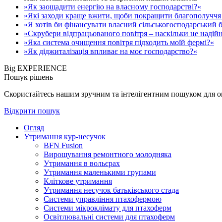
»Як заощадити енергію на власному господарстві?«
»Які заходи краще вжити, щоби покращити благополуччя 
»Я хотів би фінансувати власний сільськогосподарський б
»Скрубери відпрацьованого повітря – наскільки це надій
»Яка система очищення повітря підходить моїй фермі?«
»Як діджиталізація впливає на моє господарство?«
Big EXPERIENCE
Пошук рішень
Скористайтесь нашим зручним та інтелігентним пошуком для опе
Відкрити пошук
Огляд
Утримання кур-несучок
BFN Fusion
Вирощування ремонтного молодняка
Утримання в вольєрах
Утримання маленькими групами
Кліткове утримання
Утримання несучок батьківського стада
Системи управління птахофермою
Системи мікроклімату для птахоферм
Освітлювальні системи для птахоферм