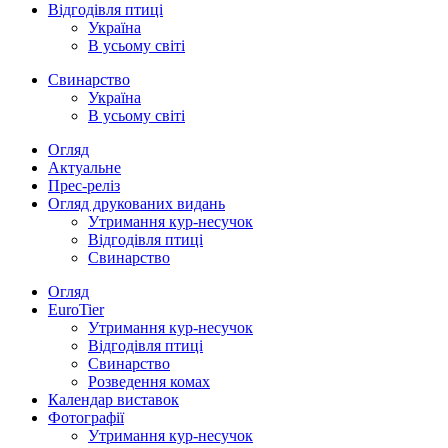
Відгодівля птиці
Україна
В усьому світі
Свинарство
Україна
В усьому світі
Огляд
Актуальне
Прес-реліз
Огляд друкованих видань
Утримання кур-несучок
Відгодівля птиці
Свинарство
Огляд
EuroTier
Утримання кур-несучок
Відгодівля птиці
Свинарство
Розведення комах
Календар виставок
Фотографії
Утримання кур-несучок