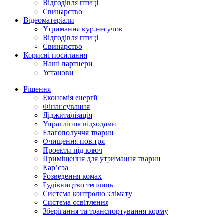
Відгодівля птиці
Свинарство
Відеоматеріали
Утримання кур-несучок
Відгодівля птиці
Свинарство
Корисні посилання
Наші партнери
Установи
Рішення
Економія енергії
Фінансування
Діджиталізація
Управління відходами
Благополуччя тварин
Очищення повітря
Проекти під ключ
Приміщення для утримання тварин
Кар’єра
Розведення комах
Будівництво теплиць
Система контролю клімату
Система освітлення
Зберігання та транспортування корму