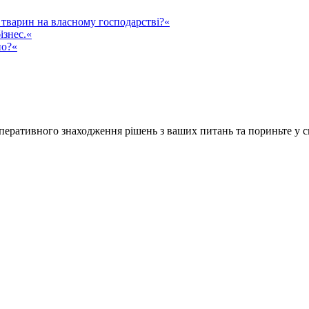
тварин на власному господарстві?«
ізнес.«
но?«
ративного знаходження рішень з ваших питань та пориньте у сві