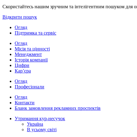
Скористайтесь нашим зручним та інтелігентним пошуком для опе
Відкрити пошук
Огляд
Підтримка та сервіс
Огляд
Місія та цінності
Менеджмент
Історія компанії
Цифри
Кар’єра
Огляд
Професіонали
Огляд
Контакти
Бланк замовлення рекламних проспектів
Утримання кур-несучок
Україна
В усьому світі