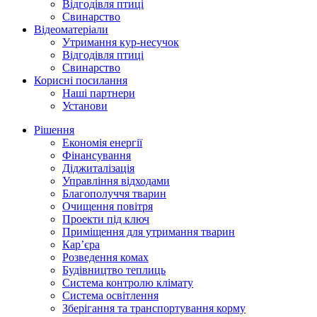
Відгодівля птиці
Свинарство
Відеоматеріали
Утримання кур-несучок
Відгодівля птиці
Свинарство
Корисні посилання
Наші партнери
Установи
Рішення
Економія енергії
Фінансування
Діджиталізація
Управління відходами
Благополуччя тварин
Очищення повітря
Проекти під ключ
Приміщення для утримання тварин
Кар’єра
Розведення комах
Будівництво теплиць
Система контролю клімату
Система освітлення
Зберігання та транспортування корму