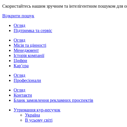
Скористайтесь нашим зручним та інтелігентним пошуком для опе
Відкрити пошук
Огляд
Підтримка та сервіс
Огляд
Місія та цінності
Менеджмент
Історія компанії
Цифри
Кар’єра
Огляд
Професіонали
Огляд
Контакти
Бланк замовлення рекламних проспектів
Утримання кур-несучок
Україна
В усьому світі