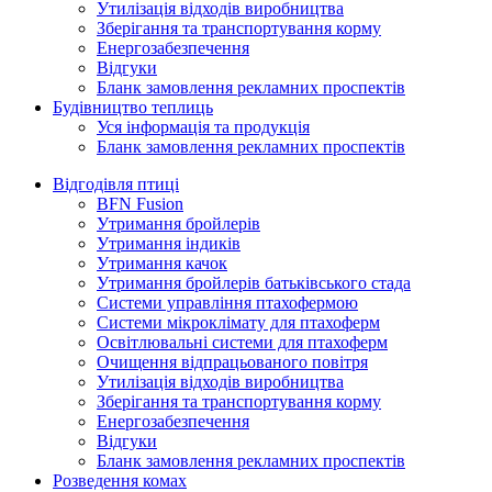
Утилізація відходів виробництва
Зберігання та транспортування корму
Енергозабезпечення
Відгуки
Бланк замовлення рекламних проспектів
Будівництво теплиць
Уся інформація та продукція
Бланк замовлення рекламних проспектів
Відгодівля птиці
BFN Fusion
Утримання бройлерів
Утримання індиків
Утримання качок
Утримання бройлерів батьківського стада
Системи управління птахофермою
Системи мікроклімату для птахоферм
Освітлювальні системи для птахоферм
Очищення відпрацьованого повітря
Утилізація відходів виробництва
Зберігання та транспортування корму
Енергозабезпечення
Відгуки
Бланк замовлення рекламних проспектів
Розведення комах