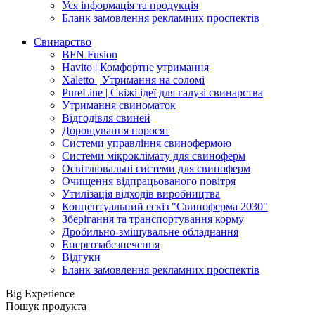
Уся інформація та продукція
Бланк замовлення рекламних проспектів
Свинарство
BFN Fusion
Havito | Комфортне утримання
Xaletto | Утримання на соломі
PureLine | Свіжі ідеї для галузі свинарства
Утримання свиноматок
Відгодівля свиней
Дорощування поросят
Системи управління свинофермою
Системи мікроклімату для свиноферм
Освітлювальні системи для свиноферм
Очищення відпрацьованого повітря
Утилізація відходів виробництва
Концептуальний ескіз "Свиноферма 2030"
Зберігання та транспортування корму
Дробильно-змішувальне обладнання
Енергозабезпечення
Відгуки
Бланк замовлення рекламних проспектів
Big Experience
Пошук продукта