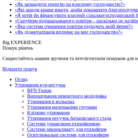
»Як заощадити енергію на власному господарстві?«
»Які заходи краще вжити, щоби покращити благополуччя 
»Я хотів би фінансувати власний сільськогосподарський б
»Скрубери відпрацьованого повітря – наскільки це надій
»Яка система очищення повітря підходить моїй фермі?«
»Як діджиталізація впливає на моє господарство?«
Big EXPERIENCE
Пошук рішень
Скористайтесь нашим зручним та інтелігентним пошуком для опе
Відкрити пошук
Огляд
Утримання кур-несучок
BFN Fusion
Вирощування ремонтного молодняка
Утримання в вольєрах
Утримання маленькими групами
Кліткове утримання
Утримання несучок батьківського стада
Системи управління птахофермою
Системи мікроклімату для птахоферм
Освітлювальні системи для птахоферм