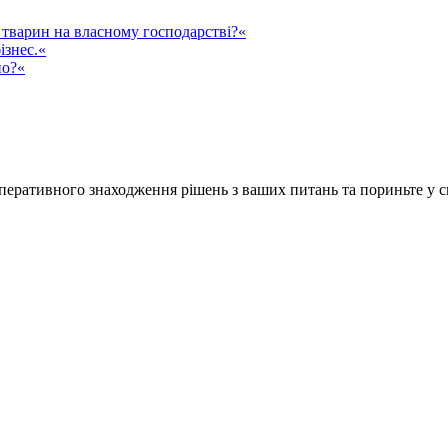
тварин на власному господарстві?«
ізнес.«
но?«
ративного знаходження рішень з ваших питань та пориньте у сві