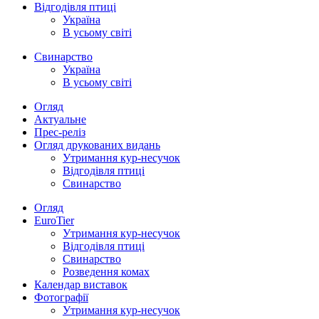
Відгодівля птиці
Україна
В усьому світі
Свинарство
Україна
В усьому світі
Огляд
Актуальне
Прес-реліз
Огляд друкованих видань
Утримання кур-несучок
Відгодівля птиці
Свинарство
Огляд
EuroTier
Утримання кур-несучок
Відгодівля птиці
Свинарство
Розведення комах
Календар виставок
Фотографії
Утримання кур-несучок