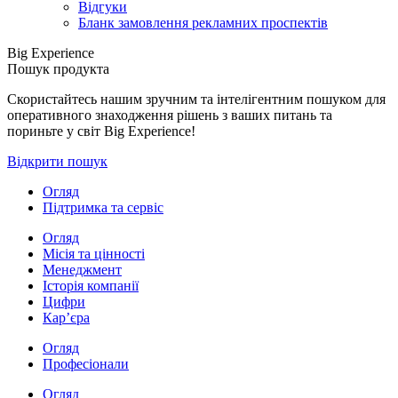
Відгуки
Бланк замовлення рекламних проспектів
Big Experience
Пошук продукта
Скористайтесь нашим зручним та інтелігентним пошуком для
оперативного знаходження рішень з ваших питань та
пориньте у світ Big Experience!
Відкрити пошук
Огляд
Підтримка та сервіс
Огляд
Місія та цінності
Менеджмент
Історія компанії
Цифри
Кар’єра
Огляд
Професіонали
Огляд