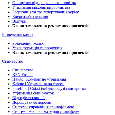
Очищення відпрацьованого повітря
Утилізація відходів виробництва
Зберігання та транспортування корму
Енергозабезпечення
Відгуки
Бланк замовлення рекламних проспектів
Розведення комах
Розведення комах
Уся інформація та продукція
Бланк замовлення рекламних проспектів
Свинарство
Свинарство
BFN Fusion
Havito | Комфортне утримання
Xaletto | Утримання на соломі
PureLine | Свіжі ідеї для галузі свинарства
Утримання свиноматок
Відгодівля свиней
Дорощування поросят
Системи управління свинофермою
Системи мікроклімату для свиноферм