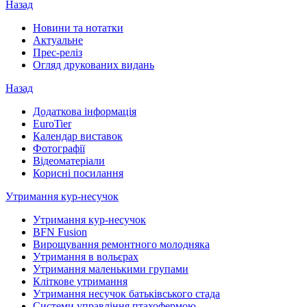
Назад
Новини та нотатки
Актуальне
Прес-реліз
Огляд друкованих видань
Назад
Додаткова інформація
EuroTier
Календар виставок
Фотографії
Відеоматеріали
Корисні посилання
Утримання кур-несучок
Утримання кур-несучок
BFN Fusion
Вирощування ремонтного молодняка
Утримання в вольєрах
Утримання маленькими групами
Кліткове утримання
Утримання несучок батьківського стада
Системи управління птахофермою