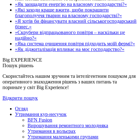
»Як заощадити енергію на власному господарстві?«
»Які заходи краще вжити, щоби покращити
благополуччя тварин на власному господарстві?«
»Я хотів би фінансувати власний сільськогосподарський
бізнес.«
»Скрубери відпрацьованого повітря – наскільки це
надійно?«
»Яка система очищення повітря підходить моїй фермі?«
»Як діджиталізація впливає на моє господарство?«
Big EXPERIENCE
Пошук рішень
Скористайтесь нашим зручним та інтелігентним пошуком для
оперативного знаходження рішень з ваших питань та
пориньте у світ Big Experience!
Відкрити пошук
Огляд
Утримання кур-несучок
BFN Fusion
Вирощування ремонтного молодняка
Утримання в вольєрах
Утримання маленькими групами