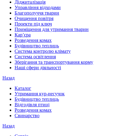
Діджиталізація
Управління відходами
Благополуччя тварин
Очищення повітря
Проекти під ключ
Приміщення для утримання тварин
Кар’єра
Розведення комах
Будівництво теплиць
Система контролю клімату
Система освітлення
Зберігання та транспортування корму
Наші сфери діяльності
Назад
Каталог
Утримання кур-несучок
Будівництво теплиць
Відгодівля птиці
Розведення комах
Свинарство
Назад