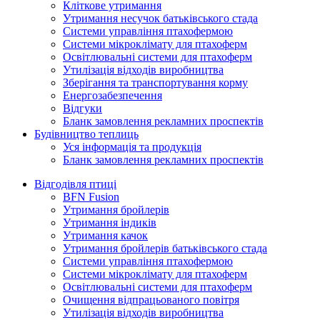
Кліткове утримання
Утримання несучок батьківського стада
Системи управління птахофермою
Системи мікроклімату для птахоферм
Освітлювальні системи для птахоферм
Утилізація відходів виробництва
Зберігання та транспортування корму
Енергозабезпечення
Відгуки
Бланк замовлення рекламних проспектів
Будівництво теплиць
Уся інформація та продукція
Бланк замовлення рекламних проспектів
Відгодівля птиці
BFN Fusion
Утримання бройлерів
Утримання індиків
Утримання качок
Утримання бройлерів батьківського стада
Системи управління птахофермою
Системи мікроклімату для птахоферм
Освітлювальні системи для птахоферм
Очищення відпрацьованого повітря
Утилізація відходів виробництва