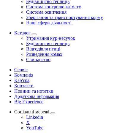
Будівництво теплиць
Система контролю клімату
Система освітлення
Зберігання та транспортування корму
Наші сфери діяльності
Каталог
Утримання кур-несучок
Будівництво теплиць
Відгодівля птиці
Розведення комах
Свинарство
Сервіс
Компанія
Кар'єра
Контакти
Новини та нотатки
Додаткова інформація
Big Experience
Соціальні мережі
Linkedin
X
YouTube