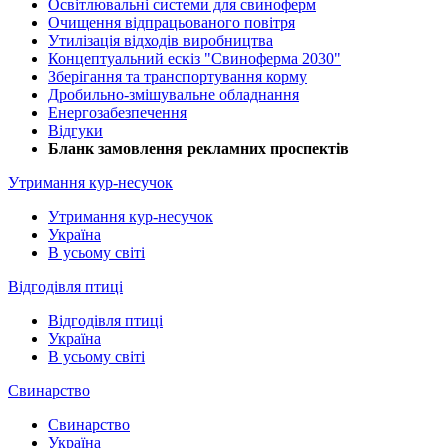
Освітлювальні системи для свиноферм
Очищення відпрацьованого повітря
Утилізація відходів виробництва
Концептуальний ескіз "Свиноферма 2030"
Зберігання та транспортування корму
Дробильно-змішувальне обладнання
Енергозабезпечення
Відгуки
Бланк замовлення рекламних проспектів
Утримання кур-несучок
Утримання кур-несучок
Україна
В усьому світі
Відгодівля птиці
Відгодівля птиці
Україна
В усьому світі
Свинарство
Свинарство
Україна