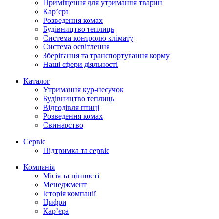
Приміщення для утримання тварин
Кар’єра
Розведення комах
Будівництво теплиць
Система контролю клімату
Система освітлення
Зберігання та транспортування корму
Наші сфери діяльності
Каталог
Утримання кур-несучок
Будівництво теплиць
Відгодівля птиці
Розведення комах
Свинарство
Сервіс
Підтримка та сервіс
Компанія
Місія та цінності
Менеджмент
Історія компанії
Цифри
Кар’єра