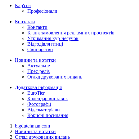
Кар'єра
Професіонали
Контакти
Контакти
Бланк замовлення рекламних проспектів
Утримання кур-несучок
Відгодівля птиці
Свинарство
Новини та нотатки
Актуальне
Прес-реліз
Огляд друкованих видань
Додаткова інформація
EuroTier
Календар виставок
Фотографії
Відеоматеріали
Корисні посилання
bigdutchman.com
Новини та нотатки
Огляд друкованих видань