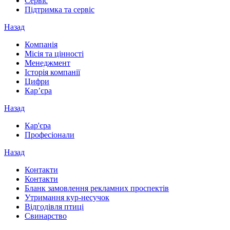
Сервіс
Підтримка та сервіс
Назад
Компанія
Місія та цінності
Менеджмент
Історія компанії
Цифри
Кар’єра
Назад
Кар'єра
Професіонали
Назад
Контакти
Контакти
Бланк замовлення рекламних проспектів
Утримання кур-несучок
Відгодівля птиці
Свинарство