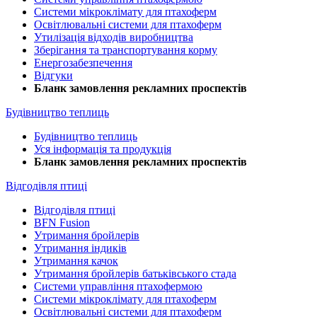
Системи мікроклімату для птахоферм
Освітлювальні системи для птахоферм
Утилізація відходів виробництва
Зберігання та транспортування корму
Енергозабезпечення
Відгуки
Бланк замовлення рекламних проспектів
Будівництво теплиць
Будівництво теплиць
Уся інформація та продукція
Бланк замовлення рекламних проспектів
Відгодівля птиці
Відгодівля птиці
BFN Fusion
Утримання бройлерів
Утримання індиків
Утримання качок
Утримання бройлерів батьківського стада
Системи управління птахофермою
Системи мікроклімату для птахоферм
Освітлювальні системи для птахоферм