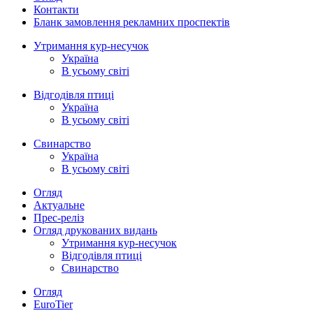
Контакти
Бланк замовлення рекламних проспектів
Утримання кур-несучок
Україна
В усьому світі
Відгодівля птиці
Україна
В усьому світі
Свинарство
Україна
В усьому світі
Огляд
Актуальне
Прес-реліз
Огляд друкованих видань
Утримання кур-несучок
Відгодівля птиці
Свинарство
Огляд
EuroTier