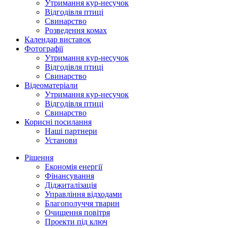
Утримання кур-несучок
Відгодівля птиці
Свинарство
Розведення комах
Календар виставок
Фотографії
Утримання кур-несучок
Відгодівля птиці
Свинарство
Відеоматеріали
Утримання кур-несучок
Відгодівля птиці
Свинарство
Корисні посилання
Наші партнери
Установи
Рішення
Економія енергії
Фінансування
Діджиталізація
Управління відходами
Благополуччя тварин
Очищення повітря
Проекти під ключ