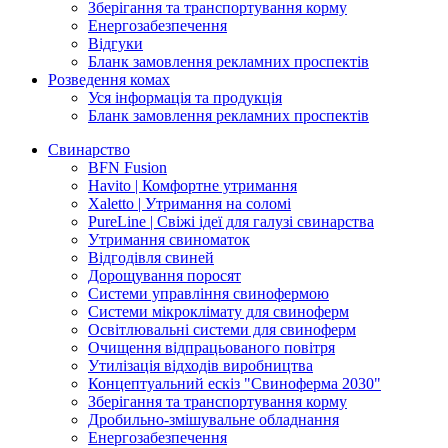
Зберігання та транспортування корму
Енергозабезпечення
Відгуки
Бланк замовлення рекламних проспектів
Розведення комах
Уся інформація та продукція
Бланк замовлення рекламних проспектів
Свинарство
BFN Fusion
Havito | Комфортне утримання
Xaletto | Утримання на соломі
PureLine | Свіжі ідеї для галузі свинарства
Утримання свиноматок
Відгодівля свиней
Дорощування поросят
Системи управління свинофермою
Системи мікроклімату для свиноферм
Освітлювальні системи для свиноферм
Очищення відпрацьованого повітря
Утилізація відходів виробництва
Концептуальний ескіз "Свиноферма 2030"
Зберігання та транспортування корму
Дробильно-змішувальне обладнання
Енергозабезпечення