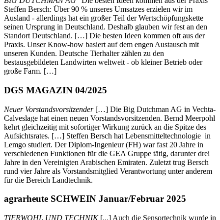
BIG DUTCHMAN AG
“Die besten Ideen kommen aus der Praxis”
Steffen Bersch: Über 90 % unseres Umsatzes erzielen wir im
Ausland - allerdings hat ein großer Teil der Wertschöpfungskette
seinen Ursprung in Deutschland. Deshalb glauben wir fest an den
Standort Deutschland. […] Die besten Ideen kommen oft aus der
Praxis. Unser Know-how basiert auf dem engen Austausch mit
unseren Kunden. Deutsche Tierhalter zählen zu den
bestausgebildeten Landwirten weltweit - ob kleiner Betrieb oder
große Farm. […]
DGS MAGAZIN 04/2025
Neuer Vorstandsvorsitzender
[…] Die Big Dutchman AG in Vechta-
Calveslage hat einen neuen Vorstandsvorsitzenden. Bernd Meerpohl
kehrt gleichzeitig mit sofortiger Wirkung zurück an die Spitze des
Aufsichtsrates. […] Steffen Bersch hat Lebensmitteltechnologie in
Lemgo studiert. Der Diplom-Ingenieur (FH) war fast 20 Jahre in
verschiedenen Funktionen für die GEA Gruppe tätig, darunter drei
Jahre in den Vereinigten Arabischen Emiraten. Zuletzt trug Bersch
rund vier Jahre als Vorstandsmitglied Verantwortung unter anderem
für die Bereich Landtechnik.
agrarheute SCHWEIN Januar/Februar 2025
TIERWOHL UND TECHNIK
[...] Auch die Sensortechnik wurde in