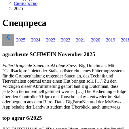
Свинарство
2025
Спецпреса
2025
2024
2023
2022
2021
2020
2019
201
agrarheute SCHWEIN November 2025
Füttert tragende Sauen exakt ohne Stress
Big Dutchman. Mit
“CallBackpro” bietet der Stallausrüster ein neues Fütterungssystem
für die Gruppenhaltung tragender Sauen an, das Technik und
Tierverhalten optimal unter einen Hut bringen soll. […] Zu den
Vorzügen dieser Abruffütterung gehört laut Big Dutchman, dass
jede Sau tierindividuell gefüttert werde. […] Die Bedienung erfolge
über den Controller 510pro mit Touschdisplay - entweder im Stall
oder bequem aus dem Büro. Dank BigFarmNet und der MySow-
App behalte der Landwirt zudem den Überblick, auch unterwegs.
top agrar 6/2025