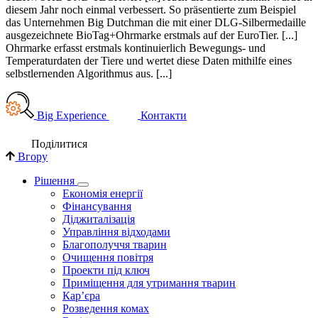
diesem Jahr noch einmal verbessert. So präsentierte zum Beispiel
das Unternehmen Big Dutchman die mit einer DLG-Silbermedaille
ausgezeichnete BioTag+Ohrmarke erstmals auf der EuroTier. [...]
Ohrmarke erfasst erstmals kontinuierlich Bewegungs- und
Temperaturdaten der Tiere und wertet diese Daten mithilfe eines
selbstlernenden Algorithmus aus. [...]
Big Experience
Контакти
Поділи­тися
Вгору
Рішення
Економія енергії
Фінансування
Діджиталізація
Управління відходами
Благополуччя тварин
Очищення повітря
Проекти під ключ
Приміщення для утримання тварин
Кар’єра
Розведення комах