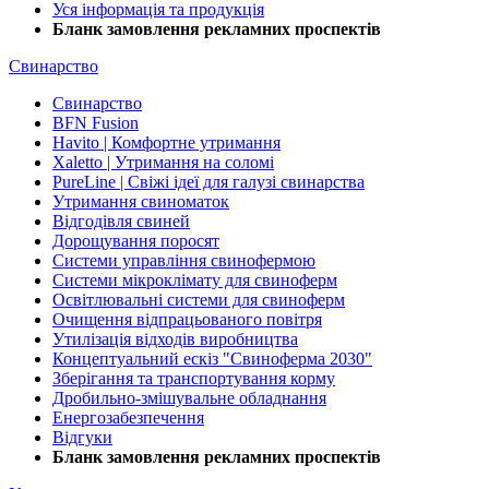
Уся інформація та продукція
Бланк замовлення рекламних проспектів
Свинарство
Свинарство
BFN Fusion
Havito | Комфортне утримання
Xaletto | Утримання на соломі
PureLine | Свіжі ідеї для галузі свинарства
Утримання свиноматок
Відгодівля свиней
Дорощування поросят
Системи управління свинофермою
Системи мікроклімату для свиноферм
Освітлювальні системи для свиноферм
Очищення відпрацьованого повітря
Утилізація відходів виробництва
Концептуальний ескіз "Свиноферма 2030"
Зберігання та транспортування корму
Дробильно-змішувальне обладнання
Енергозабезпечення
Відгуки
Бланк замовлення рекламних проспектів