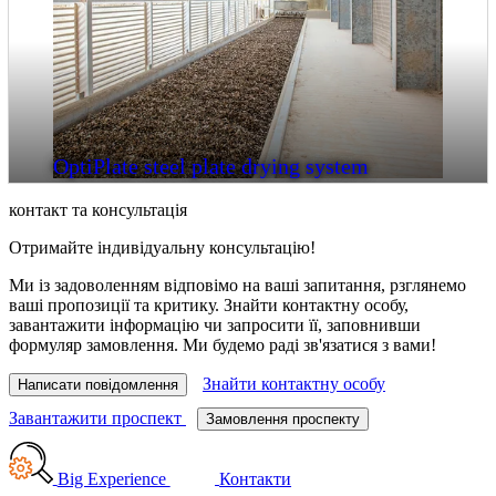
OptiPlate steel plate drying system
контакт та консультація
Отримайте індивідуальну консультацію!
Ми із задоволенням відповімо на ваші запитання, рзглянемо
ваші пропозиції та критику. Знайти контактну особу,
завантажити інформацію чи запросити її, заповнивши
формуляр замовлення. Ми будемо раді зв'язатися з вами!
Знайти контактну особу
Написати повідомлення
Завантажити проспект
Замовлення проспекту
Big Experience
Контакти