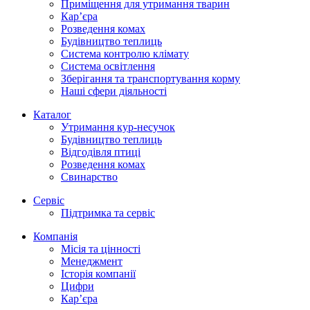
Приміщення для утримання тварин
Кар’єра
Розведення комах
Будівництво теплиць
Система контролю клімату
Система освітлення
Зберігання та транспортування корму
Наші сфери діяльності
Каталог
Утримання кур-несучок
Будівництво теплиць
Відгодівля птиці
Розведення комах
Свинарство
Сервіс
Підтримка та сервіс
Компанія
Місія та цінності
Менеджмент
Історія компанії
Цифри
Кар’єра