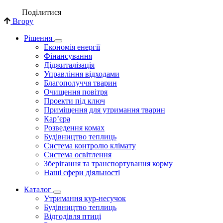
Поділи­тися
Вгору
Рішення
Економія енергії
Фінансування
Діджиталізація
Управління відходами
Благополуччя тварин
Очищення повітря
Проекти під ключ
Приміщення для утримання тварин
Кар’єра
Розведення комах
Будівництво теплиць
Система контролю клімату
Система освітлення
Зберігання та транспортування корму
Наші сфери діяльності
Каталог
Утримання кур-несучок
Будівництво теплиць
Відгодівля птиці