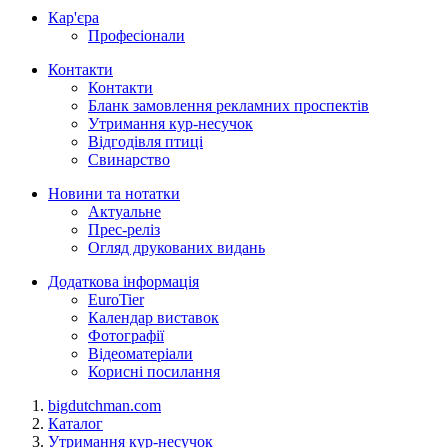
Кар'єра
Професіонали
Контакти
Контакти
Бланк замовлення рекламних проспектів
Утримання кур-несучок
Відгодівля птиці
Свинарство
Новини та нотатки
Актуальне
Прес-реліз
Огляд друкованих видань
Додаткова інформація
EuroTier
Календар виставок
Фотографії
Відеоматеріали
Корисні посилання
bigdutchman.com
Каталог
Утримання кур-несучок