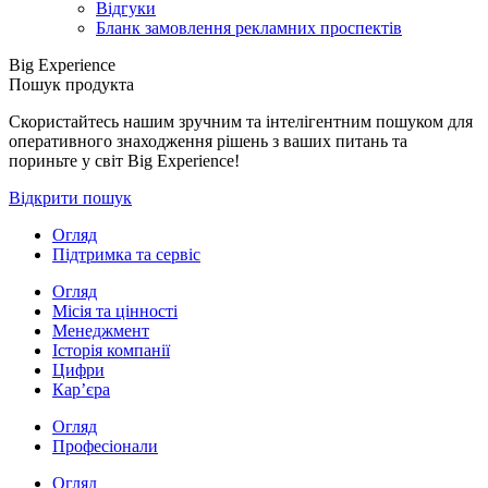
Відгуки
Бланк замовлення рекламних проспектів
Big Experience
Пошук продукта
Скористайтесь нашим зручним та інтелігентним пошуком для
оперативного знаходження рішень з ваших питань та
пориньте у світ Big Experience!
Відкрити пошук
Огляд
Підтримка та сервіс
Огляд
Місія та цінності
Менеджмент
Історія компанії
Цифри
Кар’єра
Огляд
Професіонали
Огляд