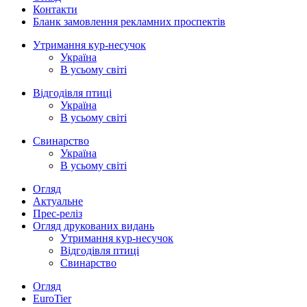
Контакти
Бланк замовлення рекламних проспектів
Утримання кур-несучок
Україна
В усьому світі
Відгодівля птиці
Україна
В усьому світі
Свинарство
Україна
В усьому світі
Огляд
Актуальне
Прес-реліз
Огляд друкованих видань
Утримання кур-несучок
Відгодівля птиці
Свинарство
Огляд
EuroTier