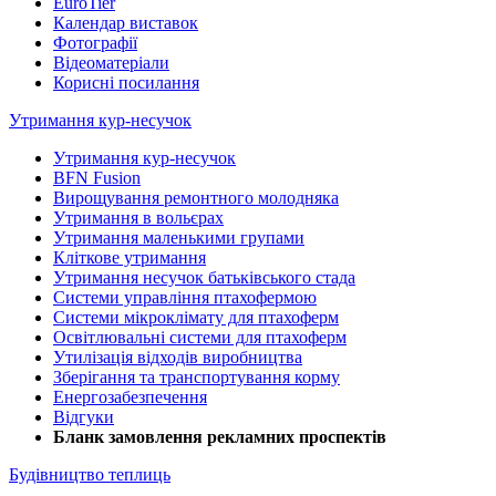
EuroTier
Календар виставок
Фотографії
Відеоматеріали
Корисні посилання
Утримання кур-несучок
Утримання кур-несучок
BFN Fusion
Вирощування ремонтного молодняка
Утримання в вольєрах
Утримання маленькими групами
Кліткове утримання
Утримання несучок батьківського стада
Системи управління птахофермою
Системи мікроклімату для птахоферм
Освітлювальні системи для птахоферм
Утилізація відходів виробництва
Зберігання та транспортування корму
Енергозабезпечення
Відгуки
Бланк замовлення рекламних проспектів
Будівництво теплиць