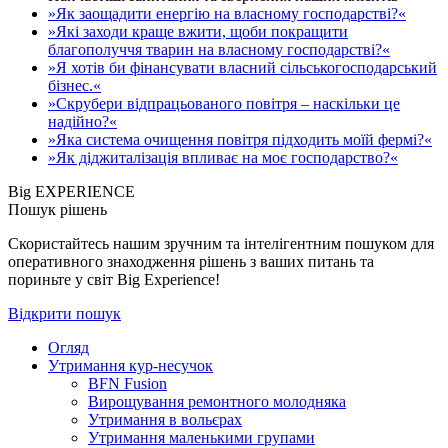
»Як заощадити енергію на власному господарстві?«
»Які заходи краще вжити, щоби покращити
благополуччя тварин на власному господарстві?«
»Я хотів би фінансувати власний сільськогосподарський
бізнес.«
»Скрубери відпрацьованого повітря – наскільки це
надійно?«
»Яка система очищення повітря підходить моїй фермі?«
»Як діджиталізація впливає на моє господарство?«
Big EXPERIENCE
Пошук рішень
Скористайтесь нашим зручним та інтелігентним пошуком для
оперативного знаходження рішень з ваших питань та
пориньте у світ Big Experience!
Відкрити пошук
Огляд
Утримання кур-несучок
BFN Fusion
Вирощування ремонтного молодняка
Утримання в вольєрах
Утримання маленькими групами