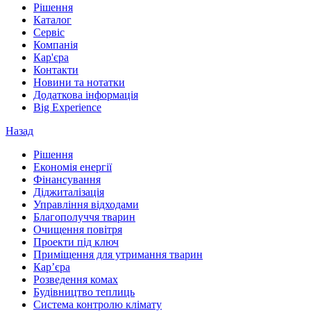
Рішення
Каталог
Сервіс
Компанія
Кар'єра
Контакти
Новини та нотатки
Додаткова інформація
Big Experience
Назад
Рішення
Економія енергії
Фінансування
Діджиталізація
Управління відходами
Благополуччя тварин
Очищення повітря
Проекти під ключ
Приміщення для утримання тварин
Кар’єра
Розведення комах
Будівництво теплиць
Система контролю клімату