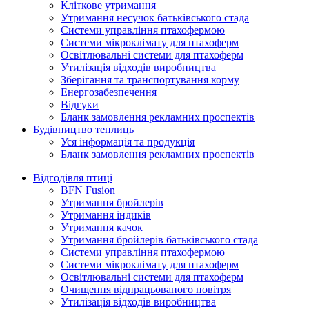
Кліткове утримання
Утримання несучок батьківського стада
Системи управління птахофермою
Системи мікроклімату для птахоферм
Освітлювальні системи для птахоферм
Утилізація відходів виробництва
Зберігання та транспортування корму
Енергозабезпечення
Відгуки
Бланк замовлення рекламних проспектів
Будівництво теплиць
Уся інформація та продукція
Бланк замовлення рекламних проспектів
Відгодівля птиці
BFN Fusion
Утримання бройлерів
Утримання індиків
Утримання качок
Утримання бройлерів батьківського стада
Системи управління птахофермою
Системи мікроклімату для птахоферм
Освітлювальні системи для птахоферм
Очищення відпрацьованого повітря
Утилізація відходів виробництва