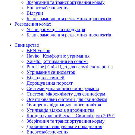
Зберігання та транспортування корму
Енергозабезпечення
Відгуки
Бланк замовлення рекламних проспектів
Розведення комах
Уся інформація та продукція
Бланк замовлення рекламних проспектів
Свинарство
BFN Fusion
Havito | Комфортне утримання
Xaletto | Утримання на соломі
PureLine | Свіжі ідеї для галузі свинарства
Утримання свиноматок
Відгодівля свиней
Дорощування поросят
Системи управління свинофермою
Системи мікроклімату для свиноферм
Освітлювальні системи для свиноферм
Очищення відпрацьованого повітря
Утилізація відходів виробництва
Концептуальний ескіз "Свиноферма 2030"
Зберігання та транспортування корму
Дробильно-змішувальне обладнання
Енергозабезпечення