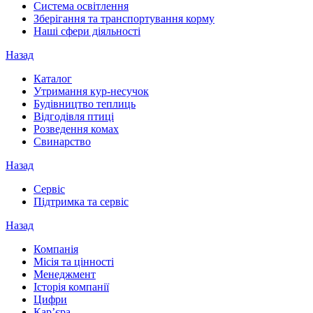
Система освітлення
Зберігання та транспортування корму
Наші сфери діяльності
Назад
Каталог
Утримання кур-несучок
Будівництво теплиць
Відгодівля птиці
Розведення комах
Свинарство
Назад
Сервіс
Підтримка та сервіс
Назад
Компанія
Місія та цінності
Менеджмент
Історія компанії
Цифри
Кар’єра