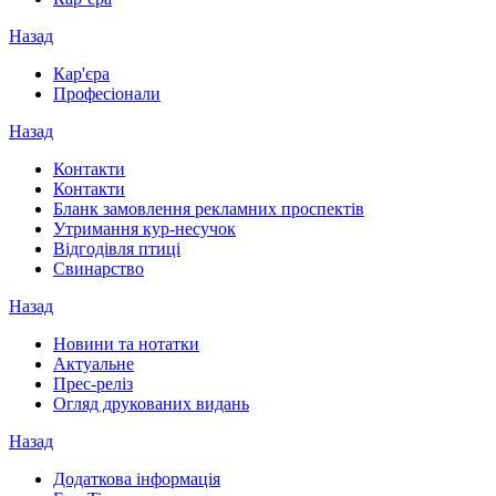
Назад
Кар'єра
Професіонали
Назад
Контакти
Контакти
Бланк замовлення рекламних проспектів
Утримання кур-несучок
Відгодівля птиці
Свинарство
Назад
Новини та нотатки
Актуальне
Прес-реліз
Огляд друкованих видань
Назад
Додаткова інформація