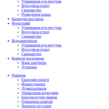
Утримання кур-несучок
Відгодівля птиці
Свинарство
Розведення комах
Календар виставок
Фотографії
Утримання кур-несучок
Відгодівля птиці
Свинарство
Відеоматеріали
Утримання кур-несучок
Відгодівля птиці
Свинарство
Корисні посилання
Наші партнери
Установи
Рішення
Економія енергії
Фінансування
Діджиталізація
Управління відходами
Благополуччя тварин
Очищення повітря
Проекти під ключ