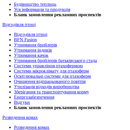
Будівництво теплиць
Уся інформація та продукція
Бланк замовлення рекламних проспектів
Відгодівля птиці
Відгодівля птиці
BFN Fusion
Утримання бройлерів
Утримання індиків
Утримання качок
Утримання бройлерів батьківського стада
Системи управління птахофермою
Системи мікроклімату для птахоферм
Освітлювальні системи для птахоферм
Очищення відпрацьованого повітря
Утилізація відходів виробництва
Зберігання та транспортування корму
Енергозабезпечення
Відгуки
Бланк замовлення рекламних проспектів
Розведення комах
Розведення комах