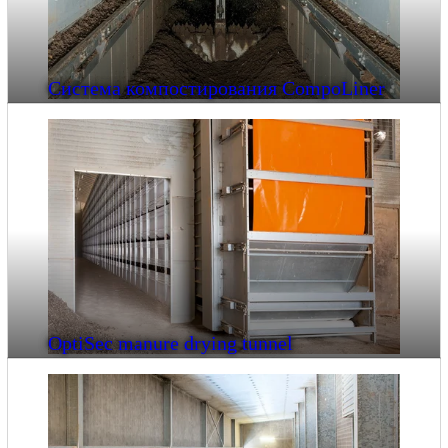
Система компостирования CompoLiner
OptiSec manure drying tunnel