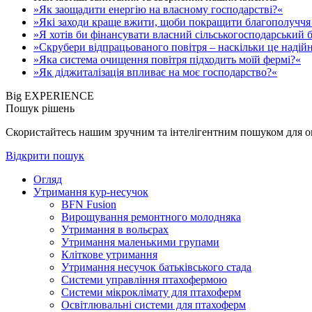
»Як заощадити енергію на власному господарстві?«
»Які заходи краще вжити, щоби покращити благополуччя 
»Я хотів би фінансувати власний сільськогосподарський б
»Скрубери відпрацьованого повітря – наскільки це надій
»Яка система очищення повітря підходить моїй фермі?«
»Як діджиталізація впливає на моє господарство?«
Big EXPERIENCE
Пошук рішень
Скористайтесь нашим зручним та інтелігентним пошуком для опе
Відкрити пошук
Огляд
Утримання кур-несучок
BFN Fusion
Вирощування ремонтного молодняка
Утримання в вольєрах
Утримання маленькими групами
Кліткове утримання
Утримання несучок батьківського стада
Системи управління птахофермою
Системи мікроклімату для птахоферм
Освітлювальні системи для птахоферм