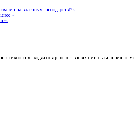
тварин на власному господарстві?«
ізнес.«
но?«
ративного знаходження рішень з ваших питань та пориньте у сві