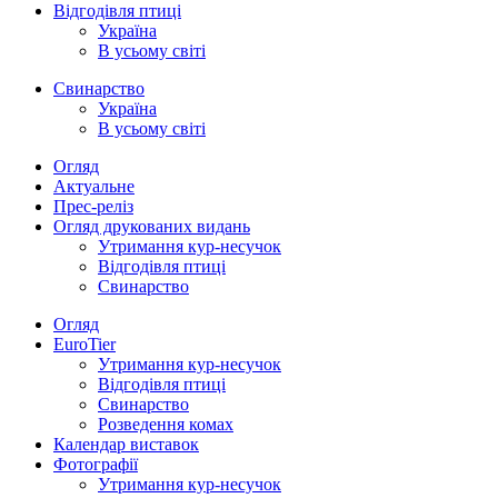
Відгодівля птиці
Україна
В усьому світі
Свинарство
Україна
В усьому світі
Огляд
Актуальне
Прес-реліз
Огляд друкованих видань
Утримання кур-несучок
Відгодівля птиці
Свинарство
Огляд
EuroTier
Утримання кур-несучок
Відгодівля птиці
Свинарство
Розведення комах
Календар виставок
Фотографії
Утримання кур-несучок