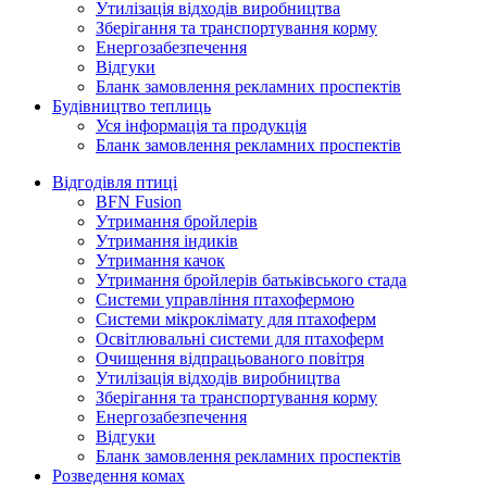
Утилізація відходів виробництва
Зберігання та транспортування корму
Енергозабезпечення
Відгуки
Бланк замовлення рекламних проспектів
Будівництво теплиць
Уся інформація та продукція
Бланк замовлення рекламних проспектів
Відгодівля птиці
BFN Fusion
Утримання бройлерів
Утримання індиків
Утримання качок
Утримання бройлерів батьківського стада
Системи управління птахофермою
Системи мікроклімату для птахоферм
Освітлювальні системи для птахоферм
Очищення відпрацьованого повітря
Утилізація відходів виробництва
Зберігання та транспортування корму
Енергозабезпечення
Відгуки
Бланк замовлення рекламних проспектів
Розведення комах