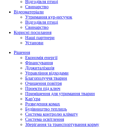
Відгодівля птиці
Свинарство
Відеоматеріали
Утримання кур-несучок
Відгодівля птиці
Свинарство
Корисні посилання
Наші партнери
Установи
Рішення
Економія енергії
Фінансування
Діджиталізація
Управління відходами
Благополуччя тварин
Очищення повітря
Проекти під ключ
Приміщення для утримання тварин
Кар’єра
Розведення комах
Будівництво теплиць
Система контролю клімату
Система освітлення
Зберігання та транспортування корму