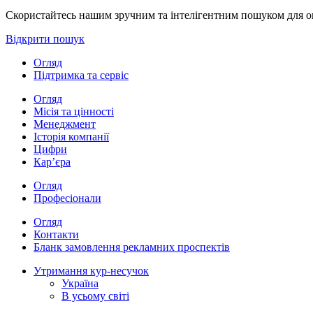
Скористайтесь нашим зручним та інтелігентним пошуком для опе
Відкрити пошук
Огляд
Підтримка та сервіс
Огляд
Місія та цінності
Менеджмент
Історія компанії
Цифри
Кар’єра
Огляд
Професіонали
Огляд
Контакти
Бланк замовлення рекламних проспектів
Утримання кур-несучок
Україна
В усьому світі