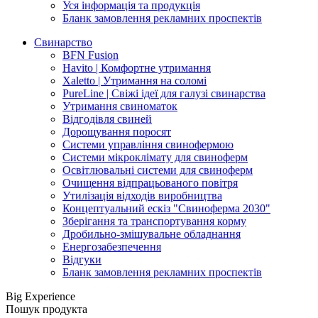
Уся інформація та продукція
Бланк замовлення рекламних проспектів
Свинарство
BFN Fusion
Havito | Комфортне утримання
Xaletto | Утримання на соломі
PureLine | Свіжі ідеї для галузі свинарства
Утримання свиноматок
Відгодівля свиней
Дорощування поросят
Системи управління свинофермою
Системи мікроклімату для свиноферм
Освітлювальні системи для свиноферм
Очищення відпрацьованого повітря
Утилізація відходів виробництва
Концептуальний ескіз "Свиноферма 2030"
Зберігання та транспортування корму
Дробильно-змішувальне обладнання
Енергозабезпечення
Відгуки
Бланк замовлення рекламних проспектів
Big Experience
Пошук продукта