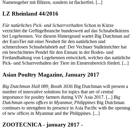
Namensgeber mit Blitzen, sondern ist flackerfrei. [...]
LZ Rheinland 44/2016
Für natürliches Pick- und Scharrverhalten
Schon in Kürze
verzichtet die Geflügelbranche bundesweit auf das Schnabelkürzen
bei Legehennen. Vor diesem Hintergrund wartet Big Dutchman auf
der EuroTier mit einer Neuheit für den natürlichen und
schmerzlosen Schnabelabrieb auf: Der Vechtaer Stalleinrichter hat
ein beschichtetes Pendel für den Einsatz in der Boden- und
Freilandhaltung von Legehennen entwickelt, welches das natürliche
Pick- und Scharrverhalten der Tiere im Einstreubereich fördert. [...]
Asian Poultry Magazine, January 2017
Big Dutchman Hall 089, Booth 3036
Big Dutchman will present a
number of innovative solutions for topics that are of central
importance for poultry farmers during VIV Asia 2017. [...]
Big
Dutchman opens offices in Myanmar, Philippines
Big Dutchman
continues to strengthen its presence in Asia Pacific with the opening
of new offices in Myanmar and the Philippines. [...]
ZOOTECNICA - january 2017 -