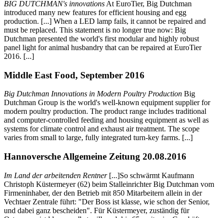
BIG DUTCHMAN's innovations
At EuroTier, Big Dutchman
introduced many new features for efficient housing and egg
production. [...] When a LED lamp fails, it cannot be repaired and
must be replaced. This statement is no longer true now: Big
Dutchman presented the world's first modular and highly robust
panel light for animal husbandry that can be repaired at EuroTier
2016. [...]
Middle East Food, September 2016
Big Dutchman Innovations in Modern Poultry Production
Big
Dutchman Group is the world's well-known equipment supplier for
modern poultry production. The product range includes traditional
and computer-controlled feeding and housing equipment as well as
systems for climate control and exhaust air treatment. The scope
varies from small to large, fully integrated turn-key farms. [...]
Hannoversche Allgemeine Zeitung 20.08.2016
Im Land der arbeitenden Rentner
[...]So schwärmt Kaufmann
Christoph Küstermeyer (62) beim Stalleinrichter Big Dutchman vom
Firmeninhaber, der den Betrieb mit 850 Mitarbeitern allein in der
Vechtaer Zentrale führt: "Der Boss ist klasse, wie schon der Senior,
und dabei ganz bescheiden". Für Küstermeyer, zuständig für