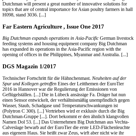
Dutchman will present a great number of innovative solutions for
topics that are of central importance for Asian poultry farmers in hall
H098, stand 3036. [...]
Far Eastern Agriculture , Issue One 2017
Big Dutchman expands operations in Asia-Pacific
German livestock
feeding systems and housing equipment company Big Dutchman
has expanded its operations in the Asia-Pacific region with the
opening of offices in the Philippines, Myanmar and Australia. [...]
DGS Magazin 1/2017
Technischer Fortschritt für die Hähnchenmast.
Neuheiten auf der
Spur und Kollegen getroffen
Eines der Leitthemen der EuroTier
2016 in Hannover war die Regulierung der Emissionen von
Geflügelställen. [...] Die in Lübeck ansässige Fa. Dräger hat nun
einen Sensor entwickelt, der verhältnismäßig unempfindlich gegen
Wasser, Staub, Schadgase und Temperaturschwankungen ist
(Polytron C 300). [...] Vertrieben wird er exklusiv durch die Big
Dutchman-Gruppe [...]. Dort bekommt er den ähnlich klangvollen
Namen Dol 53. [...] Das Unternehmen Big Dutchman aus Vechta-
Calveslage bewarb auf der EuroTier die erste LED-Flächenleuchte
aus eigenem Haus. Sie heißt zwar Zeus, wirft aber nicht wie ihr