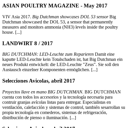
ASIAN POULTRY MAGAZINE - May 2017
VIV Asia 2017.
Big Dutchman showcases DOL 53 sensor
Big
Dutchman showcased the DOL 53, a sensor that permanently
measures and monitors ammonia (NH3) levels inside the poultry
house. [...]
LANDWIRT 8 / 2017
BIG DUTCHMAN: LED-Leuchte zum Reparieren
Damit eine
kaputte LED-Leuchte kein Totalschaden ist, hat Big Dutchman ein
neues Produkt entwickelt: die LED-Leuchte "Zeus". Sie soll den
Austausch einzelner Komponenten ermöglichen. [...]
Selecciones Avicolas, abril 2017
Proyectos llave en mano BIG DUTCHMAN.
BIG DUTCHMAN
cuenta con todos los accesorios y la tecnología necesaria para
contruir granjas avícolas listas para entregar. Especialistas en
ventilación, calefacción y sistemas de control, también sesarrollan su
propia tecnología en comederos, sistemas de refrigeración,
distribución de pienso o iluminación. [...]