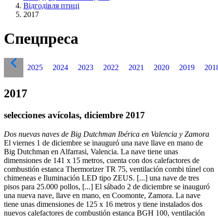
Відгодівля птиці
2017
Спецпреса
2025
2024
2023
2022
2021
2020
2019
201
2017
selecciones avícolas, diciembre 2017
Dos nuevas naves de Big Dutchman Ibérica en Valencia y Zamora
El viernes 1 de diciembre se inauguró una nave llave en mano de
Big Dutchman en Alfarrasi, Valencia. La nave tiene unas
dimensiones de 141 x 15 metros, cuenta con dos calefactores de
combustión estanca Thermorizer TR 75, ventilación combi túnel con
chimeneas e Iluminación LED tipo ZEUS. [...] una nave de tres
pisos para 25.000 pollos, [...] El sábado 2 de diciembre se inauguró
una nueva nave, llave en mano, en Coomonte, Zamora. La nave
tiene unas dimensiones de 125 x 16 metros y tiene instalados dos
nuevos calefactores de combustión estanca BGH 100, ventilación