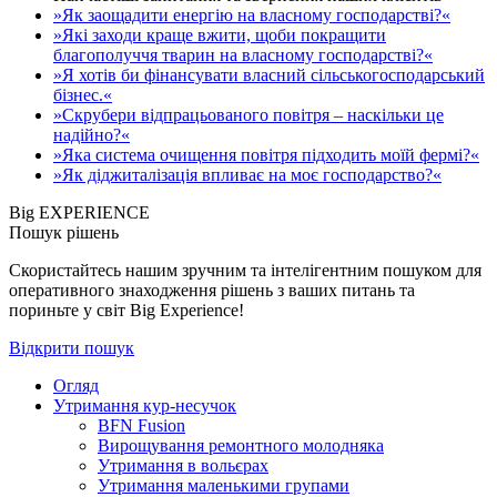
»Як заощадити енергію на власному господарстві?«
»Які заходи краще вжити, щоби покращити
благополуччя тварин на власному господарстві?«
»Я хотів би фінансувати власний сільськогосподарський
бізнес.«
»Скрубери відпрацьованого повітря – наскільки це
надійно?«
»Яка система очищення повітря підходить моїй фермі?«
»Як діджиталізація впливає на моє господарство?«
Big EXPERIENCE
Пошук рішень
Скористайтесь нашим зручним та інтелігентним пошуком для
оперативного знаходження рішень з ваших питань та
пориньте у світ Big Experience!
Відкрити пошук
Огляд
Утримання кур-несучок
BFN Fusion
Вирощування ремонтного молодняка
Утримання в вольєрах
Утримання маленькими групами