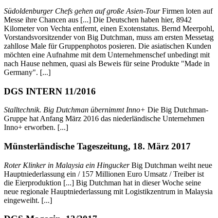
Südoldenburger Chefs gehen auf große Asien-Tour
Firmen loten auf
Messe ihre Chancen aus [...] Die Deutschen haben hier, 8942
Kilometer von Vechta entfernt, einen Exotenstatus. Bernd Meerpohl,
Vorstandsvorsitzender von Big Dutchman, muss am ersten Messetag
zahllose Male für Gruppenphotos posieren. Die asiatischen Kunden
möchten eine Aufnahme mit dem Unternehmenschef unbedingt mit
nach Hause nehmen, quasi als Beweis für seine Produkte "Made in
Germany". [...]
DGS INTERN 11/2016
Stalltechnik. Big Dutchman übernimmt Inno+
Die Big Dutchman-
Gruppe hat Anfang März 2016 das niederländische Unternehmen
Inno+ erworben. [...]
Münsterländische Tageszeitung, 18. März 2017
Roter Klinker in Malaysia ein Hingucker
Big Dutchman weiht neue
Hauptniederlassung ein / 157 Millionen Euro Umsatz / Treiber ist
die Eierproduktion [...] Big Dutchman hat in dieser Woche seine
neue regionale Hauptniederlassung mit Logistikzentrum in Malaysia
eingeweiht. [...]