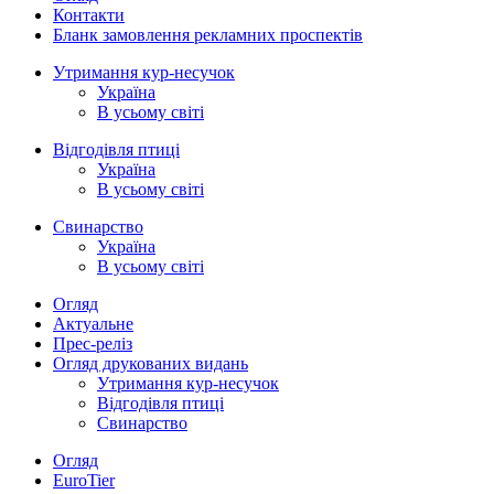
Контакти
Бланк замовлення рекламних проспектів
Утримання кур-несучок
Україна
В усьому світі
Відгодівля птиці
Україна
В усьому світі
Свинарство
Україна
В усьому світі
Огляд
Актуальне
Прес-реліз
Огляд друкованих видань
Утримання кур-несучок
Відгодівля птиці
Свинарство
Огляд
EuroTier