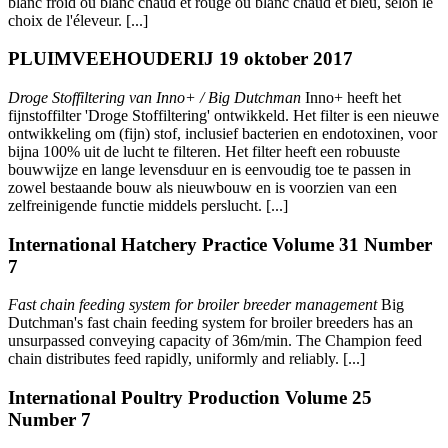
blanc froid ou blanc chaud et rouge ou blanc chaud et bleu, selon le
choix de l'éleveur. [...]
PLUIMVEEHOUDERIJ 19 oktober 2017
Droge Stoffiltering van Inno+ / Big Dutchman
Inno+ heeft het
fijnstoffilter 'Droge Stoffiltering' ontwikkeld. Het filter is een nieuwe
ontwikkeling om (fijn) stof, inclusief bacterien en endotoxinen, voor
bijna 100% uit de lucht te filteren. Het filter heeft een robuuste
bouwwijze en lange levensduur en is eenvoudig toe te passen in
zowel bestaande bouw als nieuwbouw en is voorzien van een
zelfreinigende functie middels perslucht. [...]
International Hatchery Practice Volume 31 Number
7
Fast chain feeding system for broiler breeder management
Big
Dutchman's fast chain feeding system for broiler breeders has an
unsurpassed conveying capacity of 36m/min. The Champion feed
chain distributes feed rapidly, uniformly and reliably. [...]
International Poultry Production Volume 25
Number 7