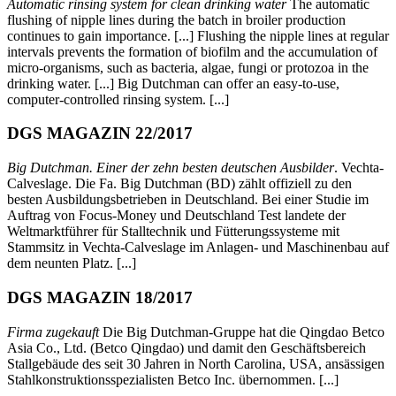
Automatic rinsing system for clean drinking water
The automatic
flushing of nipple lines during the batch in broiler production
continues to gain importance. [...] Flushing the nipple lines at regular
intervals prevents the formation of biofilm and the accumulation of
micro-organisms, such as bacteria, algae, fungi or protozoa in the
drinking water. [...] Big Dutchman can offer an easy-to-use,
computer-controlled rinsing system. [...]
DGS MAGAZIN 22/2017
Big Dutchman. Einer der zehn besten deutschen Ausbilder
. Vechta-
Calveslage. Die Fa. Big Dutchman (BD) zählt offiziell zu den
besten Ausbildungsbetrieben in Deutschland. Bei einer Studie im
Auftrag von Focus-Money und Deutschland Test landete der
Weltmarktführer für Stalltechnik und Fütterungssysteme mit
Stammsitz in Vechta-Calveslage im Anlagen- und Maschinenbau auf
dem neunten Platz. [...]
DGS MAGAZIN 18/2017
Firma zugekauft
Die Big Dutchman-Gruppe hat die Qingdao Betco
Asia Co., Ltd. (Betco Qingdao) und damit den Geschäftsbereich
Stallgebäude des seit 30 Jahren in North Carolina, USA, ansässigen
Stahlkonstruktionsspezialisten Betco Inc. übernommen. [...]