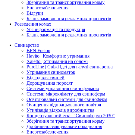
Зберігання та транспортування корму
Енергозабезпечення
Відгуки
Бланк замовлення рекламних проспектів
Розведення комах
Уся інформація та продукція
Бланк замовлення рекламних проспектів
Свинарство
BFN Fusion
Havito | Комфортне утримання
Xaletto | Утримання на соломі
PureLine | Свіжі ідеї для галузі свинарства
Утримання свиноматок
Відгодівля свиней
Дорощування поросят
Системи управління свинофермою
Системи мікроклімату для свиноферм
Освітлювальні системи для свиноферм
Очищення відпрацьованого повітря
Утилізація відходів виробництва
Концептуальний ескіз "Свиноферма 2030"
Зберігання та транспортування корму
Дробильно-змішувальне обладнання
Енергозабезпечення