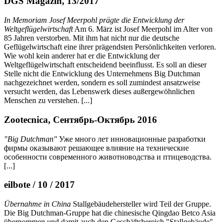
DGS Magazin, 13/2017
In Memoriam Josef Meerpohl prägte die Entwicklung der
Weltgeflügelwirtschaft
Am 6. März ist Josef Meerpohl im Alter von
85 Jahren verstorben. Mit ihm hat nicht nur die deutsche
Geflügelwirtschaft eine ihrer prägendsten Persönlichkeiten verloren.
Wie wohl kein anderer hat er die Entwicklung der
Weltgeflügelwirtschaft entscheidend beeinflusst. Es soll an dieser
Stelle nicht die Entwicklung des Unternehmens Big Dutchman
nachgezeichnet werden, sondern es soll zumindest ansatzweise
versucht werden, das Lebenswerk dieses außergewöhnlichen
Menschen zu verstehen. [...]
Zootecnica, Сентябрь-Октябрь 2016
"Big Dutchman"
Уже много лет инновационные разработки
фирмы оказывают решающее влияние на технические
особенности современного животноводства и птицеводства.
[...]
eilbote / 10 / 2017
Übernahme in China
Stallgebäudehersteller wird Teil der Gruppe.
Die Big Dutchman-Gruppe hat die chinesische Qingdao Betco Asia
übernommen und damit auch den Geschäftsbereich "Stallgebäude"