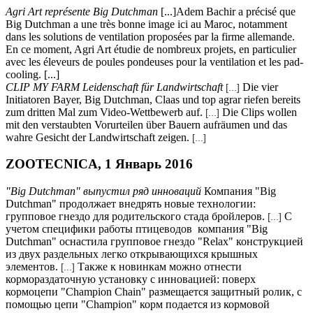
Agri Art représente Big Dutchman
[...]Adem Bachir a précisé que
Big Dutchman a une très bonne image ici au Maroc, notamment
dans les solutions de ventilation proposées par la firme allemande.
En ce moment, Agri Art étudie de nombreux projets, en particulier
avec les éleveurs de poules pondeuses pour la ventilation et les pad-
cooling. [...]
CLIP MY FARM Leidenschaft für Landwirtschaft
Die vier
[...]
Initiatoren Bayer, Big Dutchman, Claas und top agrar riefen bereits
zum dritten Mal zum Video-Wettbewerb auf.
Die Clips wollen
[...]
mit den verstaubten Vorurteilen über Bauern aufräumen und das
wahre Gesicht der Landwirtschaft zeigen.
[...]
ZOOTECNICA, 1 Январь 2016
"Big Dutchman" выпустил ряд инноваций
Компания "Big
Dutchman" продолжает внедрять новые технологии:
групповое гнездо для родительского стада бройлеров.
С
[...]
учетом специфики работы птицеводов компания "Big
Dutchman" оснастила групповое гнездо "Relax" конструкцией
из двух раздельных легко открывающихся крышных
элементов.
Также к новинкам можно отнести
[...]
кормораздаточную установку с инновацией: поверх
кормоцепи "Champion Chain" размещается защитный ролик, с
помощью цепи "Champion" корм подается из кормовой