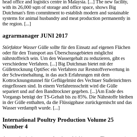
head office and logistics centre in Malaysia. [...] The new facility,
with its 26,000 sqm of storage and office space, shows Big
Dutchman's firm commitment to establish modern and sustainable
systems for animal husbandry and meat production permanently in
the region. [...]
agrarmanager JUNI 2017
Störfaktor Wasser
Gülle sollte für den Einsatz auf eigenen Flächen
oder für den Transport aus Überschussgebieten möglichst
nährstoffreich sein. Um den Wassergehalt zu reduzieren, gibt es
verschiedene Verfahren. [...] Big Dutchman bietet mit der
Gülletrocknung OptiSec ein Verfahren zur Reststoffverwertung in
der Schweinehaltung, in das auch Erfahrungen mit dem
Kottrocknungstunnel für Geflügelmist des Vechtaer Stalleinrichters
eingeflossen sind. In einem Verfahrensschritt wird die Gülle
separiert und auf den Bandtrockner gegeben. [...]Am Ende des
Vorgangs beträgt der TS-Gehalt bis zu 85%. Die Nährstoffe bleiben
in der Gülle enthalten, da die Flüssigphase zurückgemischt und das
Wasser verdampft wurde. [...]
International Poultry Production Volume 25
Number 4