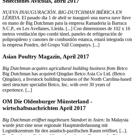
Selecciones Avicolas, abril 2017
NUEVA INAUGURACIÓN. BIG-DUTCHMAN IBÉRICA EN
LÉRIDA
. El pasado dia 1 de abril se inauguró una nueva nave llave
en mano de Big Dutchman para la empresa Ramaderia la Barraca
S.C.P., en Les Avellanes, Lleida. [...] Con dimensiones de 102 x 16
metros ventilación tipo combi túnel, paneles de refrigeración de
polipropileno y canones de combustión estanca, estará integrada con
la empresa Pondex, del Grupo Vall Companys. [...]
Asian Poultry Magazin, April 2017
Big Dutchman acquires agricultural building business from Betco
Big Dutchman has acquired Qingdao Betco Asia Co Ltd. (Betco
Qingdao), a livestock building business of the North Carolina-based
steel structure specialist Betco, Inc, with over 30 years of
experience. [...]
OM Die Oldenburger Münsterland -
wirtschaftsnachrichten April 2017
Big Dutchman eröffnet nagelneuen Standort in Asien:
In Malaysia
wurde jetzt eine neue regionale Hauptniederlassung mit
Logistikzentrum für den asiatisch-pazifischen Raum eröffnet, [...].