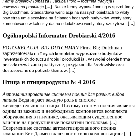
Fermy brojlerów Tomasza i Jakuba Pióro – rodzinna tradycja i
[...]
nowoczesna produkcja
Nasze fermy wyposażone są w sprzęt firmy
Big Dutchman. Standardowa wentilacja na naszych obiektach to wloty
powietrza umiejscowione na ścianach bocznych budynków, wentylatory
[...]
zamontowane w kalenicy dachu i dodatkowo wentylatory szczytowe.
Ogólnopolski Informator Drobiarski 4/2016
FOTO-RELACJA. BIG DUTCHMAN
Firma Big Dutchman
zaprezentowa
ła na Targach kompletne wyposa
żenie budynków
inwentarskich do tuczu drobiu i produkcji jaj. W swojej ofercie firma
ązania praktyczne, przyjazne dla
posiada rozwi
środowiska oraz
dostosowane do potrzeb klientów. [...]
Птица и птицепродукты № 4 2016
Автоматизированные системы поения для разных видов
птицы
Вода играет важную роль в системе
жизнедеятельности птицы. Поэтому система поения является
одним из важных и необходимых компонентов комплекта
оборудования в птичнике, оказывающим существенное
влияние на продуктивные показатели поголовья. [...]
Современные системы автоматизированного поения
компании Биг Дачмен включают в свою комплектацию: [...]