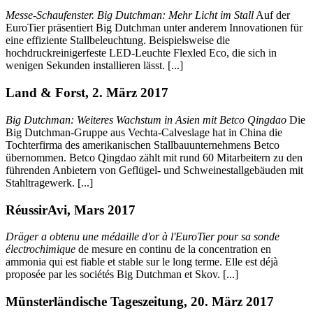
Messe-Schaufenster. Big Dutchman: Mehr Licht im Stall
Auf der
EuroTier präsentiert Big Dutchman unter anderem Innovationen für
eine effiziente Stallbeleuchtung. Beispielsweise die
hochdruckreinigerfeste LED-Leuchte Flexled Eco, die sich in
wenigen Sekunden installieren lässt. [...]
Land & Forst, 2. März 2017
Big Dutchman: Weiteres Wachstum in Asien mit Betco Qingdao
Die
Big Dutchman-Gruppe aus Vechta-Calveslage hat in China die
Tochterfirma des amerikanischen Stallbauunternehmens Betco
übernommen. Betco Qingdao zählt mit rund 60 Mitarbeitern zu den
führenden Anbietern von Geflügel- und Schweinestallgebäuden mit
Stahltragewerk. [...]
RéussirAvi, Mars 2017
Dräger a obtenu une médaille d'or à l'EuroTier pour sa sonde
électrochimique
de mesure en continu de la concentration en
ammonia qui est fiable et stable sur le long terme. Elle est déjà
proposée par les sociétés Big Dutchman et Skov. [...]
Münsterländische Tageszeitung, 20. März 2017