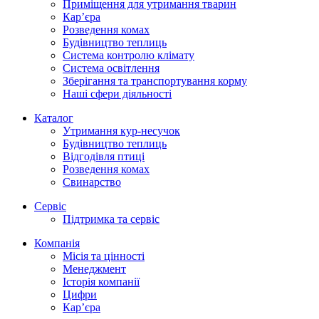
Приміщення для утримання тварин
Кар’єра
Розведення комах
Будівництво теплиць
Система контролю клімату
Система освітлення
Зберігання та транспортування корму
Наші сфери діяльності
Каталог
Утримання кур-несучок
Будівництво теплиць
Відгодівля птиці
Розведення комах
Свинарство
Сервіс
Підтримка та сервіс
Компанія
Місія та цінності
Менеджмент
Історія компанії
Цифри
Кар’єра