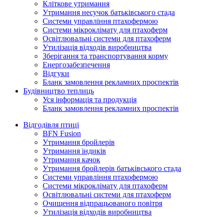
Кліткове утримання
Утримання несучок батьківського стада
Системи управління птахофермою
Системи мікроклімату для птахоферм
Освітлювальні системи для птахоферм
Утилізація відходів виробництва
Зберігання та транспортування корму
Енергозабезпечення
Відгуки
Бланк замовлення рекламних проспектів
Будівництво теплиць
Уся інформація та продукція
Бланк замовлення рекламних проспектів
Відгодівля птиці
BFN Fusion
Утримання бройлерів
Утримання індиків
Утримання качок
Утримання бройлерів батьківського стада
Системи управління птахофермою
Системи мікроклімату для птахоферм
Освітлювальні системи для птахоферм
Очищення відпрацьованого повітря
Утилізація відходів виробництва