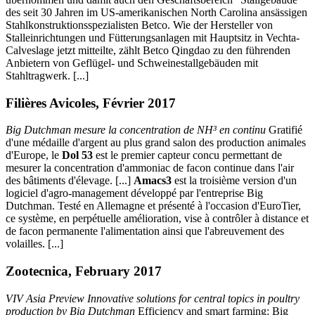
des seit 30 Jahren im US-amerikanischen North Carolina ansässigen
Stahlkonstruktionsspezialisten Betco. Wie der Hersteller von
Stalleinrichtungen und Fütterungsanlagen mit Hauptsitz in Vechta-
Calveslage jetzt mitteilte, zählt Betco Qingdao zu den führenden
Anbietern von Geflügel- und Schweinestallgebäuden mit
Stahltragwerk. [...]
Filières Avicoles, Février 2017
Big Dutchman mesure la concentration de NH³ en continu
Gratifié
d'une médaille d'argent au plus grand salon des production animales
d'Europe, le
Dol 53
est le premier capteur concu permettant de
mesurer la concentration d'ammoniac de facon continue dans l'air
des bâtiments d'élevage. [...]
Amacs3
est la troisième version d'un
logiciel d'agro-management développé par l'entreprise Big
Dutchman. Testé en Allemagne et présenté à l'occasion d'EuroTier,
ce système, en perpétuelle amélioration, vise à contrôler à distance et
de facon permanente l'alimentation ainsi que l'abreuvement des
volailles. [...]
Zootecnica, February 2017
VIV Asia Preview Innovative solutions for central topics in poultry
production by Big Dutchman
Efficiency and smart farming: Big