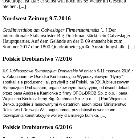
Osteuropa, ist klar: er selbst will noch bis 65 weiter im Geschäft
bleiben. [...]
Nordwest Zeitung 9.7.2016
Großinvestition am Calveslager Firmenstammsitz
[...] Der
internationale Stallausrüster Big Dutchman stärkt sein Calveslager
Hauptquartier. Auf dem Gelände an der B 69 entsteht bis zum
Sommer 2017 eine 1800 Quadratmeter große Ausstellungshalle. [...]
Polskie Drobiarstwo 7/2016
XX Jubileuszowe Sympozijum Drobiarskie
W dniach 9-11 czerwca 2016 r.
w Zakopanem, w Ośrodku Konferencyjno-Wypoczynkowym “Hyrny”,
spotkali się producenci jaj, przybyli z cał Polski, na XX Jubileuszowym
Sympozjum Drobiarskim, organizowanym tradycyjnie, od dwóch dekad
przez pana Andrzeja Kamionkę z firmy OPOL-DROB Sp. z o.o. i pana
Wojciecha Benko z firmy Big Dutchman Sp. z o.o. [...] Pan Wojciech
Benko, zgodnie z lansowanymi w ostatnich latach przez Ministerstwo
Rolnictwa I Rozwoju Wsi sugestiamai, przedstawił nowoczesne
rozwiązania konstrukcyjne woliery dla małego kurnika. [...]
Polskie Drobiarstwo 6/2016