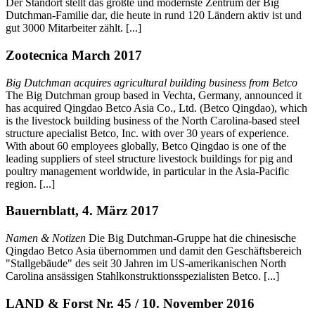
Der Standort stellt das größte und modernste Zentrum der Big
Dutchman-Familie dar, die heute in rund 120 Ländern aktiv ist und
gut 3000 Mitarbeiter zählt. [...]
Zootecnica March 2017
Big Dutchman acquires agricultural building business from Betco
The Big Dutchman group based in Vechta, Germany, announced it
has acquired Qingdao Betco Asia Co., Ltd. (Betco Qingdao), which
is the livestock building business of the North Carolina-based steel
structure apecialist Betco, Inc. with over 30 years of experience.
With about 60 employees globally, Betco Qingdao is one of the
leading suppliers of steel structure livestock buildings for pig and
poultry management worldwide, in particular in the Asia-Pacific
region. [...]
Bauernblatt, 4. März 2017
Namen & Notizen
Die Big Dutchman-Gruppe hat die chinesische
Qingdao Betco Asia übernommen und damit den Geschäftsbereich
"Stallgebäude" des seit 30 Jahren im US-amerikanischen North
Carolina ansässigen Stahlkonstruktionsspezialisten Betco. [...]
LAND & Forst Nr. 45 / 10. November 2016