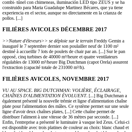
combi- túnel con chimeneas, iluminación LED tipo ZEUS y se ha
construido para Maria Guadalupe Martinez Bécares, que ya tiene
experiencia en el sector, aunque no directamente en la crianza de
pollos. [...]
FILIÉRES AVICOLES DÉCEMBRE 2017
>>Nature d'éleveurs>> se déploie sur le terrain
Freddy Gemin a
inauguré le 7 septembre dernier son poulailler neuf de 1100 m²
destiné à accueillir 7 lots de poulets de chair par an. [...] Sur le pan
opposé, cinq turbines de 40000 m³/heure et quatre ventilateurs
régulables de 13000 m³/heure Big Dutchman (capot Orela) assurent
l'extraction (capacité totale de 231000 m³/h).
FILIÈRES AVICOLES, NOVEMBRE 2017
VU AU SPACE. BIG DUTCHMAN: VOLIÈRE, ÉCLAIRAGE,
CHAÎNES D'ALIMENTATION ÉVOLUENT
. [...] Big Dutchman a
également présenté la nouvelle trémie et ligne d'alimentation chaîne
plate pour l'alimentation des mâles. Ce système permet sur une seule
ligne d'avoir deux chaînes plates, [...] Cette chaîne permet de
distribuer l'aliment à une vitesse de 36 mètres par seconde. [...]
Enfin, l'entreprise a présenté le luminaire à vasque led Zeus. Celui-ci
est disponible avec trois platines de couleur au choix: blanc chaud et