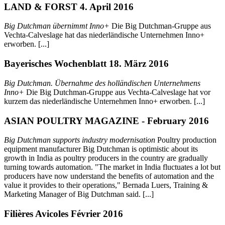
LAND & FORST 4. April 2016
Big Dutchman übernimmt Inno+
Die Big Dutchman-Gruppe aus
Vechta-Calveslage hat das niederländische Unternehmen Inno+
erworben. [...]
Bayerisches Wochenblatt 18. März 2016
Big Dutchman. Übernahme des holländischen Unternehmens
Inno+
Die Big Dutchman-Gruppe aus Vechta-Calveslage hat vor
kurzem das niederländische Unternehmen Inno+ erworben. [...]
ASIAN POULTRY MAGAZINE - February 2016
Big Dutchman supports industry modernisation
Poultry production
equipment manufacturer Big Dutchman is optimistic about its
growth in India as poultry producers in the country are gradually
turning towards automation. "The market in India fluctuates a lot but
producers have now understand the benefits of automation and the
value it provides to their operations," Bernada Luers, Training &
Marketing Manager of Big Dutchman said. [...]
Filières Avicoles Février 2016