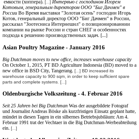
емкости (хоппера).
Интервью с господином Игорем
[...]
Котовым, генеральным директором ООО "Биг Дачмен" в
России
Во Время выставки "Золотая осень" господин Игорь
Котов, генеральный директор ООО "Биг Дачмен" в России,
рассказал "Зоотесниса Интернешнл" о позиционированнии
компании на рынке России и стран СНЕГ и особенностях
подхода к решению производственных задач. [...]
Asian Poultry Magazine - January 2016
Big Dutchman moves to new office, increases warehouse capacity
On October 1, 2015, PT BD Agriculture Indonesia (BD) moved to a
new office in BSD City, Tangerang.
[...] BD increased its
warehouse capacity to 900 sqm, in order to keep sufficient spare
parts and complete systems.
[...]
Oldenburgische Volkszeitung - 4. Februar 2016
Seit 25 Jahren bei Big Dutchman
Was der ausgebildete Fotograf
und Journalist Andreas Böske als kurzfristigen Einsatz geplant hatte,
mündet in diesen Tagen in ein silbernes Betriebsjubiläum: Am 4.
Februar 1991 trat der Vechtaer in die Big Dutchman-Werbeabteilung
ein.
[...]