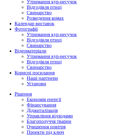
Утримання кур-несучок
Відгодівля птиці
Свинарство
Розведення комах
Календар виставок
Фотографії
Утримання кур-несучок
Відгодівля птиці
Свинарство
Відеоматеріали
Утримання кур-несучок
Відгодівля птиці
Свинарство
Корисні посилання
Наші партнери
Установи
Рішення
Економія енергії
Фінансування
Діджиталізація
Управління відходами
Благополуччя тварин
Очищення повітря
Проекти під ключ