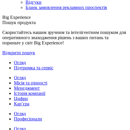
Відгуки
Бланк замовлення рекламних проспектів
Big Experience
Пошук продукта
Скористайтесь нашим зручним та інтелігентним пошуком для
оперативного знаходження рішень з ваших питань та
пориньте у світ Big Experience!
Відкрити пошук
Огляд
Підтримка та сервіс
Огляд
Місія та цінності
Менеджмент
Історія компанії
Цифри
Кар’єра
Огляд
Професіонали
Огляд