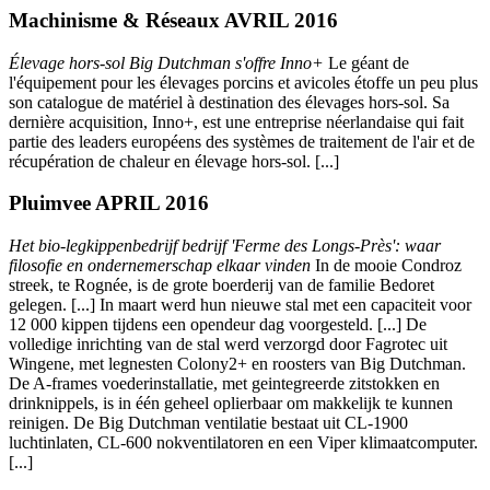
Machinisme & Réseaux AVRIL 2016
Élevage hors-sol Big Dutchman s'offre Inno+
Le géant de
l'équipement pour les élevages porcins et avicoles étoffe un peu plus
son catalogue de matériel à destination des élevages hors-sol. Sa
dernière acquisition, Inno+, est une entreprise néerlandaise qui fait
partie des leaders européens des systèmes de traitement de l'air et de
récupération de chaleur en élevage hors-sol. [...]
Pluimvee APRIL 2016
Het bio-legkippenbedrijf bedrijf 'Ferme des Longs-Près': waar
filosofie en ondernemerschap elkaar vinden
In de mooie Condroz
streek, te Rognée, is de grote boerderij van de familie Bedoret
gelegen. [...] In maart werd hun nieuwe stal met een capaciteit voor
12 000 kippen tijdens een opendeur dag voorgesteld. [...] De
volledige inrichting van de stal werd verzorgd door Fagrotec uit
Wingene, met legnesten Colony2+ en roosters van Big Dutchman.
De A-frames voederinstallatie, met geintegreerde zitstokken en
drinknippels, is in één geheel oplierbaar om makkelijk te kunnen
reinigen. De Big Dutchman ventilatie bestaat uit CL-1900
luchtinlaten, CL-600 nokventilatoren en een Viper klimaatcomputer.
[...]