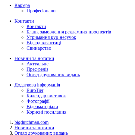
Кар'єра
Професіонали
Контакти
Контакти
Бланк замовлення рекламних проспектів
Утримання кур-несучок
Відгодівля птиці
Свинарство
Новини та нотатки
Актуальне
Прес-реліз
Огляд друкованих видань
Додаткова інформація
EuroTier
Календар виставок
Фотографії
Відеоматеріали
Корисні посилання
bigdutchman.com
Новини та нотатки
Огляд друкованих видань