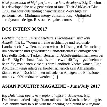
Next generation of high performance fans developed
Big Dutchman
has developed the next generation of fans. Their AirMaster Blue
170C has four outstanding characteristics: -Very high air
performance. - Minimum energy consumption. - Optimised
aerodynamic design. Resistance against corrosion. [...]
DGS INTERN 30/2017
Fachtagung zum Emissionsschutz. Filteranlagen sind kein
Allheilmittel
[...]"Wenn wir eine nachhaltige und regionale
Landwirtschaft wollen, müssen wir nach Lösungen dafür suchen,
um bäuerliche und gewerbliche Landwirtschaft zu ermöglichen."
Das stellte Roland Tapken, Berater für Abluftreinigungsanlagen bei
der Fa. Big Dutchman fest, als er die etwa 140 Tagungsteilnehmer
begrüßte, von denen viele aus dem Landkreis Vechta kamen. Eine
Abluftreinigungsanlage sei hierbei sicherlich kein Allheilmittel,
räumte er ein. Doch könnten mit solchen Anlagen die Emissionen
um bis zu 90% reduziert werden. [...]
ASIAN POULTRY MAGAZINE - June/July 2017
Big Dutchman opens new regional office in Malaysia
. Big
Dutchman marked a significant milestone in March, celebrating its
25th anniversary in Asia with the opening of a brand new regional