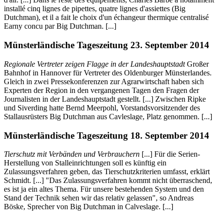
installé cinq lignes de pipettes, quatre lignes d'assiettes (Big
Dutchman), et il a fait le choix d'un échangeur thermique centralisé
Earny concu par Big Dutchman. [...]
Münsterländische Tageszeitung 23. September 2014
Regionale Vertreter zeigen Flagge in der Landeshauptstadt
Großer
Bahnhof in Hannover für Vertreter des Oldenburger Münsterlandes.
Gleich in zwei Pressekonferenzen zur Agrarwirtschaft haben sich
Experten der Region in den vergangenen Tagen den Fragen der
Journalisten in der Landeshauptstadt gestellt. [...] Zwischen Ripke
und Siverding hatte Bernd Meerpohl, Vorstandsvorsitzender des
Stallausrüsters Big Dutchman aus Cavleslage, Platz genommen. [...]
Münsterländische Tageszeitung 18. September 2014
Tierschutz mit Verbänden und Verbrauchern
[...] Für die Serien-
Herstellung von Stalleinrichtungen soll es künftig ein
Zulassungsverfahren geben, das Tierschutzkriterien umfasst, erklärt
Schmidt. [...] "Das Zulassungsverfahren kommt nicht überraschend,
es ist ja ein altes Thema. Für unsere bestehenden System und den
Stand der Technik sehen wir das relativ gelassen", so Andreas
Böske, Sprecher von Big Dutchman in Calveslage. [...]