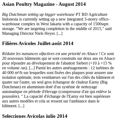
Asian Poultry Magazine - August 2014
Big Dutchman setting up bigger warehouse
PT BD Agriculture
Indonesia is currently setting up a new integrated 3-storey office-
warehouse complex in West Jakarta with a capacity of 1500sqm
storage. "We are targeting completion in the middle of 2015," said
Managing Director Niels Heyer. [...]
Filières Avicoles Juillet-août 2014
Réduire les nuisances olfactives est une priorité en Alsace !
Ce sont
20 nouveaux bâtiments qui se sont construits sur deux ans en Alsace
pour répondre au dévelopement de l'abattoir Siebert (+10 à +15 %
en volume /an). [...] Parmi les autres aménagements : 12 turbines de
40 000 m³/h sur lesquelles sont fixées des plaques pour assurer une
isolation optimale, trois ventilateurs sur l'un des côtés du bâtiment et
quatre sur l'autre, un seul gros échangeur de chaleur Earny (Big
Dutchman) en aluminium doté d'un système de nettoyage
automatique en période d'élevage (compresseur d'air qui enlève la
poussière). " La capacité d'échange de l'Earny est bien supérieure
aux autres modèles et cela se ressent sur l'ambiance dans le
bâtiment. [...]
Selecciones Avícolas julio 2014