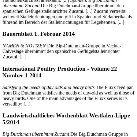
Hähnchenkurzmast anerkannt. [...]
Spanien. Big Dutchman
übernimmt Zucami
Die Big Dutchman-Gruppe übernimmt den
spanischen Geflügelstalleinrichter Zucami. [...] Zucami vertreibt
weltweit Stalleinrichtungen und gilt in Spanien und Südamerika als
führend im Bereich der Stalleinrichtungen für Legehennen. [...]
Bauernblatt 1. Februar 2014
NAMEN & NOTIZEN
Die Big-Dutchman-Gruppe in Vechta-
Calveslage übernimmt den spanischen Geflügelstalleinrichter
Zucami. [...]
International Poultry Production - Volume 22
Number 1 2014
Satisfying the needs of day olds and heavy birds
The Fluxx feed pan
from Big Dutchman satisfies the needs of day-old as well as those of
heavy birds. One of the main advantages of the Fluxx series is its
versatility: [...]
Landwirtschaftliches Wochenblatt Westfalen-Lippe
5/2014
Big Dutchman übernimmt Zucami
Die Big Dutchman Gruppe in