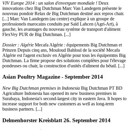
VIV Europe 2014 : un salon d'envergure mondiale !
Deux
innovations chez Big Dutchman Marc Van Landegem présente le
nouveau pondoir Relax de Big Dutchman destiné aux repros chair.
[...] Marc Van Landegem (au centre) explique à un groupe de
professionels marocains conduits par Saïd Lahcen (Agri-Art), à
gauche, les avantages du nouveau système de transport d'aliment
FlexVey PUR de Big Dutchman. [...]
Dossier : Algérie
Mecafa Algérie : équipements Big Dutchman et
Prinzen Depuis cinq ans, Mouloud Bahloul de la société Mecafa
Algérie est l'agent exclusiv en Algérie pour tous les équipemtns Big
Dutchman. La firme propose des solutions complètes pour l'élevage
pondeuses ou chair, la construction d'unités d'aliment du bétail. [...]
Asian Poultry Magazine - September 2014
New Big Dutchman premises in Indonesia
Big Dutchman PT BD
Agriculture Indonesia has opened its new business premises in
Surabaya, Indonesia's second-largest city in eastern Java. It hopes to
increase support for both new customers as well as long-term
business partners. [...]
Delmenhorster Kreisblatt 26. September 2014