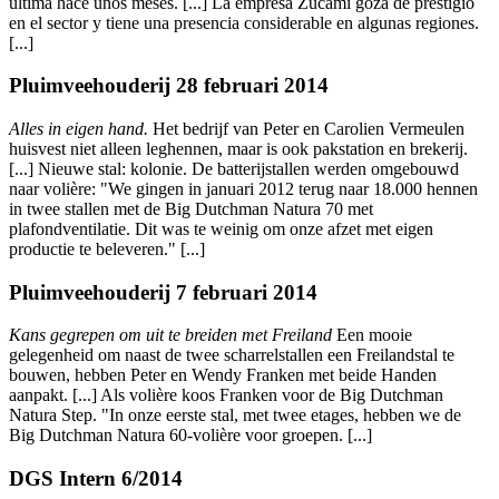
última hace unos meses. [...] La empresa Zucami goza de prestigio
en el sector y tiene una presencia considerable en algunas regiones.
[...]
Pluimveehouderij 28 februari 2014
Alles in eigen hand.
Het bedrijf van Peter en Carolien Vermeulen
huisvest niet alleen leghennen, maar is ook pakstation en brekerij.
[...] Nieuwe stal: kolonie. De batterijstallen werden omgebouwd
naar volière: "We gingen in januari 2012 terug naar 18.000 hennen
in twee stallen met de Big Dutchman Natura 70 met
plafondventilatie. Dit was te weinig om onze afzet met eigen
productie te beleveren." [...]
Pluimveehouderij 7 februari 2014
Kans gegrepen om uit te breiden met Freiland
Een mooie
gelegenheid om naast de twee scharrelstallen een Freilandstal te
bouwen, hebben Peter en Wendy Franken met beide Handen
aanpakt. [...] Als volière koos Franken voor de Big Dutchman
Natura Step. "In onze eerste stal, met twee etages, hebben we de
Big Dutchman Natura 60-volière voor groepen. [...]
DGS Intern 6/2014