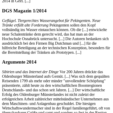
2014 in Geel. [...]
DGS Magazin 1/2014
Geflügel. Tiergerechtes Wasserangebot für Pekingenten. Neue
Tränke erfüllt alte Forderung
Pekingenten sollen den Kopf
vollständig ins Wasser eintauchen können. Ob die [...] entwickelte
neue Schalentränke dem gerecht wird, das hat man an der
Hochschule Osnabrück untersucht. [...] Die Autoren bedanken sich
ausdrücklich bei den Firmen Big Dutchman und [...] für die
hilfreiche Beteiligung an der technischen Konzeption, besonders für
die Bereitstellung der Tränken als Prototypen. [...]
Argumente 2014
Sibirien und das Internet der Dinge
Vor 200 Jahren drückte das
Oldenburger Münsterland aufs Gemüt. [...] Was sich dem gequälten
Reisenden 1799 als mehr oder minder "unvollendete Schöpfung"
präsentierte, zählt heute zu den wirtschaftlichen Boomregionen
Deutschlands- und das schon seit Jahren. [...] Der wirtschaftliche
Erfolg des Oldenburger Münsterlandes ist nicht zuletzt der
erfolgreichen Arbeit zahlreicher mittelständischer Unternehmen aus
dem Maschinen- und Anlagenbau geschuldet. Die hiesigen
Wirtschaftswundermacher sind in der Regel familiengeführt, oft von
überschaubarer Größe und samt und sonders so fest in der Region