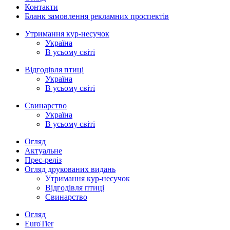
Контакти
Бланк замовлення рекламних проспектів
Утримання кур-несучок
Україна
В усьому світі
Відгодівля птиці
Україна
В усьому світі
Свинарство
Україна
В усьому світі
Огляд
Актуальне
Прес-реліз
Огляд друкованих видань
Утримання кур-несучок
Відгодівля птиці
Свинарство
Огляд
EuroTier