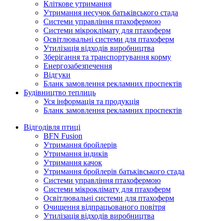
Кліткове утримання
Утримання несучок батьківського стада
Системи управління птахофермою
Системи мікроклімату для птахоферм
Освітлювальні системи для птахоферм
Утилізація відходів виробництва
Зберігання та транспортування корму
Енергозабезпечення
Відгуки
Бланк замовлення рекламних проспектів
Будівництво теплиць
Уся інформація та продукція
Бланк замовлення рекламних проспектів
Відгодівля птиці
BFN Fusion
Утримання бройлерів
Утримання індиків
Утримання качок
Утримання бройлерів батьківського стада
Системи управління птахофермою
Системи мікроклімату для птахоферм
Освітлювальні системи для птахоферм
Очищення відпрацьованого повітря
Утилізація відходів виробництва