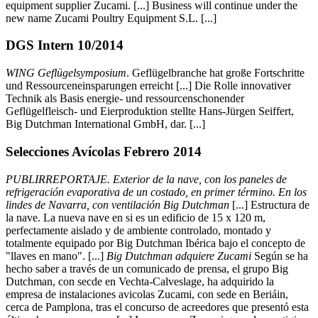
equipment supplier Zucami. [...] Business will continue under the
new name Zucami Poultry Equipment S.L. [...]
DGS Intern 10/2014
WING Geflügelsymposium
. Geflügelbranche hat große Fortschritte
und Ressourceneinsparungen erreicht [...] Die Rolle innovativer
Technik als Basis energie- und ressourcenschonender
Geflügelfleisch- und Eierproduktion stellte Hans-Jürgen Seiffert,
Big Dutchman International GmbH, dar. [...]
Selecciones Avícolas Febrero 2014
PUBLIRREPORTAJE. Exterior de la nave, con los paneles de
refrigeración evaporativa de un costado, en primer término. En los
lindes de Navarra, con ventilación Big Dutchman
[...] Estructura de
la nave. La nueva nave en si es un edificio de 15 x 120 m,
perfectamente aislado y de ambiente controlado, montado y
totalmente equipado por Big Dutchman Ibérica bajo el concepto de
"llaves en mano". [...]
Big Dutchman adquiere Zucami
Según se ha
hecho saber a través de un comunicado de prensa, el grupo Big
Dutchman, con secde en Vechta-Calveslage, ha adquirido la
empresa de instalaciones avicolas Zucami, con sede en Beriáin,
cerca de Pamplona, tras el concurso de acreedores que presentó esta