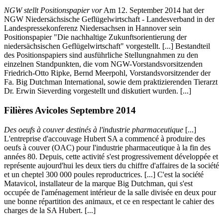
NGW stellt Positionspapier vor
Am 12. September 2014 hat der
NGW Niedersächsische Geflügelwirtschaft - Landesverband in der
Landespressekonferenz Niedersachsen in Hannover sein
Positionspapier "Die nachhaltige Zukunftsorientierung der
niedersächsischen Geflügelwirtschaft" vorgestellt. [...] Bestandteil
des Positionspapiers sind ausführliche Stellungnahmen zu den
einzelnen Standpunkten, die vom NGW-Vorstandsvorsitzenden
Friedrich-Otto Ripke, Bernd Meerpohl, Vorstandsvorsitzender der
Fa. Big Dutchman International, sowie dem praktizierenden Tierarzt
Dr. Erwin Sieverding vorgestellt und diskutiert wurden. [...]
Filières Avicoles Septembre 2014
Des oeufs à couver destinés à l'industrie pharmaceutique
[...]
L'entreprise d'accouvage Hubert SA a commencé à produire des
oeufs à couver (OAC) pour l'industrie pharmaceutique à la fin des
années 80. Depuis, cette activité s'est progressivement développée et
représente aujourd'hui les deux tiers du chiffre d'affaires de la société
et un cheptel 300 000 poules reproductrices. [...] C'est la société
Matavicol, installateur de la marque Big Dutchman, qui s'est
occupée de l'aménagement intérieur de la salle divisée en deux pour
une bonne répartition des animaux, et ce en respectant le cahier des
charges de la SA Hubert. [...]