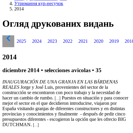
Утримання кур-несучок
2014
Огляд друкованих видань
2025
2024
2023
2022
2021
2020
2019
201
2014
diciembre 2014 • selecciones avicolas • 35
INAUGURACIÓN DE UNA GRANJA EN LAS BÁRDENAS
REALES
Jorge y José Luis, provenientes del sector de la
construcción se encontraron con poco trabajo y la necesidad de
hacer un cambio de rumbo.
Puestos en situación y para conocer
[...]
mejor el sector en el que decidieron introducirse, viajaron por
España visitando granjas de diferentes constructores y en distintas
provincias y conocimientos y finalmente - después de pedir cinco
presupuestos diferentes - escogieron la opción que les ofrecio BIG
DUTCHMAN.
[...]