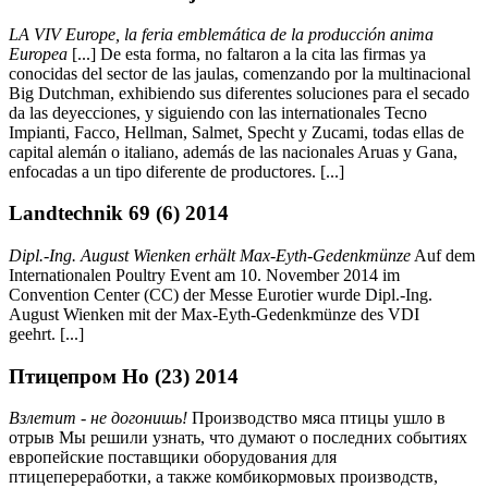
LA VIV Europe, la feria emblemática de la producción anima
Europea
[...] De esta forma, no faltaron a la cita las firmas ya
conocidas del sector de las jaulas, comenzando por la multinacional
Big Dutchman, exhibiendo sus diferentes soluciones para el secado
da las deyecciones, y siguiendo con las internationales Tecno
Impianti, Facco, Hellman, Salmet, Specht y Zucami, todas ellas de
capital alemán o italiano, además de las nacionales Aruas y Gana,
enfocadas a un tipo diferente de productores. [...]
Landtechnik 69 (6) 2014
Dipl.-Ing. August Wienken erhält Max-Eyth-Gedenkmünze
Auf dem
Internationalen Poultry Event am 10. November 2014 im
Convention Center (CC) der Messe Eurotier wurde Dipl.-Ing.
August Wienken mit der Max-Eyth-Gedenkmünze des VDI
geehrt. [...]
Птицепром Но (23) 2014
Взлетит - не догонишь!
Производство мяса птицы ушло в
отрыв Мы решили узнать, что думают о последних событиях
европейские поставщики оборудования для
птицепереработки, а также комбикормовых производств,