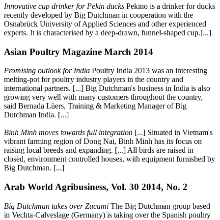
Innovative cup drinker for Pekin ducks
Pekino is a drinker for ducks
recently developed by Big Dutchman in cooperation with the
Osnabrück University of Applied Sciences and other experienced
experts. It is characterised by a deep-drawn, funnel-shaped cup.[...]
Asian Poultry Magazine March 2014
Promising outlook for India
Poultry India 2013 was an interesting
melting-pot for poultry industry players in the country and
international partners. [...] Big Dutchman's business in India is also
growing very well with many customers throughout the country,
said Bernada Lüers, Training & Marketing Manager of Big
Dutchman India. [...]
Binh Minh moves towards full integration
[...] Situated in Vietnam's
vibrant farming region of Dong Nai, Binh Minh has its focus on
raising local breeds and expanding. [...] All birds are raised in
closed, environment controlled houses, with equipment furnished by
Big Dutchman. [...]
Arab World Agribusiness, Vol. 30 2014, No. 2
Big Dutchman takes over Zucami
The Big Dutchman group based
in Vechta-Calveslage (Germany) is taking over the Spanish poultry