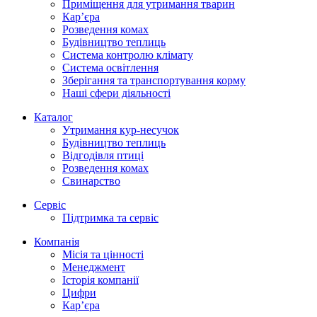
Приміщення для утримання тварин
Кар’єра
Розведення комах
Будівництво теплиць
Система контролю клімату
Система освітлення
Зберігання та транспортування корму
Наші сфери діяльності
Каталог
Утримання кур-несучок
Будівництво теплиць
Відгодівля птиці
Розведення комах
Свинарство
Сервіс
Підтримка та сервіс
Компанія
Місія та цінності
Менеджмент
Історія компанії
Цифри
Кар’єра