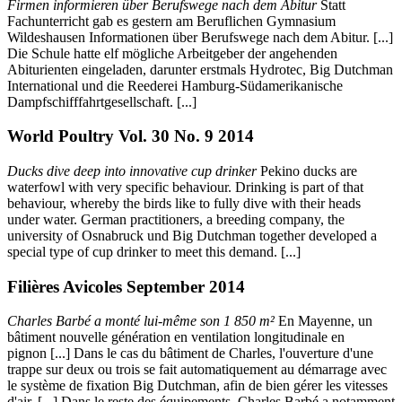
Firmen informieren über Berufswege nach dem Abitur
Statt
Fachunterricht gab es gestern am Beruflichen Gymnasium
Wildeshausen Informationen über Berufswege nach dem Abitur. [...]
Die Schule hatte elf mögliche Arbeitgeber der angehenden
Abiturienten eingeladen, darunter erstmals Hydrotec, Big Dutchman
International und die Reederei Hamburg-Südamerikanische
Dampfschifffahrtgesellschaft. [...]
World Poultry Vol. 30 No. 9 2014
Ducks dive deep into innovative cup drinker
Pekino ducks are
waterfowl with very specific behaviour. Drinking is part of that
behaviour, whereby the birds like to fully dive with their heads
under water. German practitioners, a breeding company, the
university of Osnabruck und Big Dutchman together developed a
special type of cup drinker to meet this demand. [...]
Filières Avicoles September 2014
Charles Barbé a monté lui-même son 1 850 m
²
En Mayenne, un
bâtiment nouvelle génération en ventilation longitudinale en
pignon [...] Dans le cas du bâtiment de Charles, l'ouverture d'une
trappe sur deux ou trois se fait automatiquement au démarrage avec
le système de fixation Big Dutchman, afin de bien gérer les vitesses
d'air. [...] Dans le reste des équipements, Charles Barbé a notamment