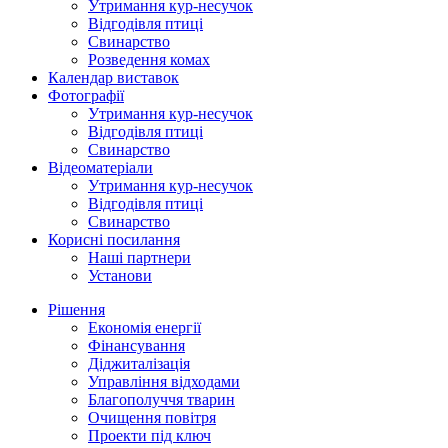
Утримання кур-несучок
Відгодівля птиці
Свинарство
Розведення комах
Календар виставок
Фотографії
Утримання кур-несучок
Відгодівля птиці
Свинарство
Відеоматеріали
Утримання кур-несучок
Відгодівля птиці
Свинарство
Корисні посилання
Наші партнери
Установи
Рішення
Економія енергії
Фінансування
Діджиталізація
Управління відходами
Благополуччя тварин
Очищення повітря
Проекти під ключ