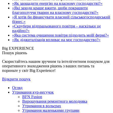
»Як заощадити енергію на власному господарстві?«
»Які заходи краще вжити, щоби покращити
благополуччя тварин на власному господарстві?«
»Я хотів би фінансувати власний сільськогосподарський
бізнес.«
»Скрубери відпрацьованого повітря – наскільки це
надійно?«
»Яка система очищення повітря підходить моїй фермі?«
»Як діджиталізація впливає на моє господарство?«
Big EXPERIENCE
Пошук рішень
Скористайтесь нашим зручним та інтелігентним пошуком для
оперативного знаходження рішень з ваших питань та
пориньте у світ Big Experience!
Відкрити пошук
Огляд
Утримання кур-несучок
BFN Fusion
Вирощування ремонтного молодняка
Утримання в вольєрах
Утримання маленькими групами