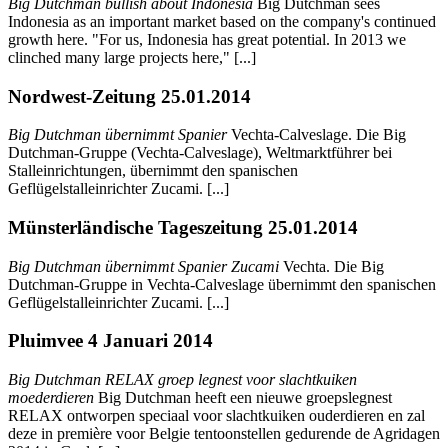
Big Dutchman bullish about Indonesia
Big Dutchman sees
Indonesia as an important market based on the company's continued
growth here. "For us, Indonesia has great potential. In 2013 we
clinched many large projects here," [...]
Nordwest-Zeitung 25.01.2014
Big Dutchman übernimmt Spanier
Vechta-Calveslage. Die Big
Dutchman-Gruppe (Vechta-Calveslage), Weltmarktführer bei
Stalleinrichtungen, übernimmt den spanischen
Geflügelstalleinrichter Zucami. [...]
Münsterländische Tageszeitung 25.01.2014
Big Dutchman übernimmt Spanier Zucami
Vechta. Die Big
Dutchman-Gruppe in Vechta-Calveslage übernimmt den spanischen
Geflügelstalleinrichter Zucami. [...]
Pluimvee 4 Januari 2014
Big Dutchman RELAX groep legnest voor slachtkuiken
moederdieren
Big Dutchman heeft een nieuwe groepslegnest
RELAX ontworpen speciaal voor slachtkuiken ouderdieren en zal
deze in première voor Belgie tentoonstellen gedurende de Agridagen