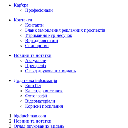
Кар'єра
Професіонали
Контакти
Контакти
Бланк замовлення рекламних проспектів
Утримання кур-несучок
Відгодівля птиці
Свинарство
Новини та нотатки
Актуальне
Прес-реліз
Огляд друкованих видань
Додаткова інформація
EuroTier
Календар виставок
Фотографії
Відеоматеріали
Корисні посилання
bigdutchman.com
Новини та нотатки
Огляд друкованих видань