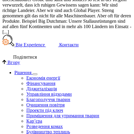
verwurzelt, dass ich ruhigen Gewissens sagen kann: Wir sind
richtige Landeier. Aber wir sind auch Global Player. Streng
genommen gilt das nicht für alle Maschinenbauer. Aber oft für deren
Produkte. Beispiel Big Dutchman: Unsere Stallausrüstungen sind
auf allen fünf Kontinenten und in mehr als 100 Ländern im Einsatz -
[...]
Big Experience
Контакти
Поділи­тися
Вгору
Рішення
Економія енергії
Фінансування
Діджиталізація
Управління відходами
Благополуччя тварин
Очищення повітря
Проекти під ключ
Приміщення для утримання тварин
Кар’єра
Розведення комах
Будівництво теплиць