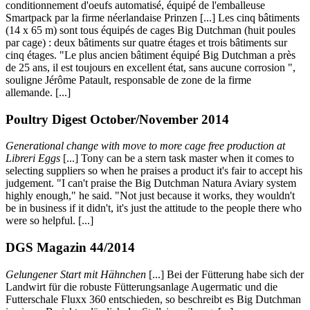
conditionnement d'oeufs automatisé, équipé de l'emballeuse
Smartpack par la firme néerlandaise Prinzen [...] Les cinq bâtiments
(14 x 65 m) sont tous équipés de cages Big Dutchman (huit poules
par cage) : deux bâtiments sur quatre étages et trois bâtiments sur
cinq étages. "Le plus ancien bâtiment équipé Big Dutchman a près
de 25 ans, il est toujours en excellent état, sans aucune corrosion ",
souligne Jérôme Patault, responsable de zone de la firme
allemande. [...]
Poultry Digest October/November 2014
Generational change with move to more cage free production at
Libreri Eggs
[...] Tony can be a stern task master when it comes to
selecting suppliers so when he praises a product it's fair to accept his
judgement. "I can't praise the Big Dutchman Natura Aviary system
highly enough," he said. "Not just because it works, they wouldn't
be in business if it didn't, it's just the attitude to the people there who
were so helpful. [...]
DGS Magazin 44/2014
Gelungener Start mit Hähnchen
[...] Bei der Fütterung habe sich der
Landwirt für die robuste Fütterungsanlage Augermatic und die
Futterschale Fluxx 360 entschieden, so beschreibt es Big Dutchman