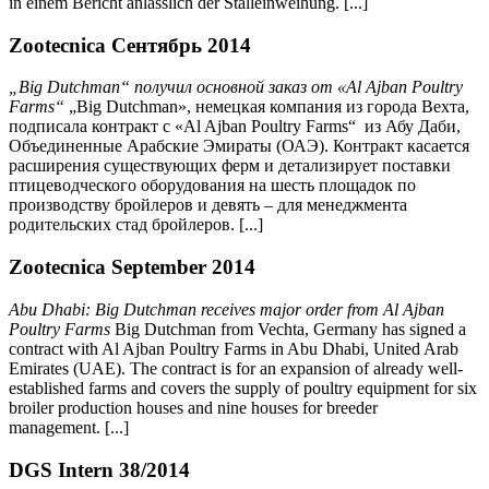
in einem Bericht anlässlich der Stalleinweihung. [...]
Zootecnica Сентябрь 2014
„
Big Dutchman
“ получил основной заказ от «
Al Ajban Poultry
Farms
“
„
Big
Dutchman
», немецкая компания из города Вехта,
подписала контракт с «
Al Ajban Poultry Farms
“ из Абу Даби,
Объединенные Арабские Эмираты (ОАЭ). Контракт касается
расширения существующих ферм и детализирует поставки
птицеводческого оборудования на шесть площадок по
производству бройлеров и девять – для менеджмента
родительских стад бройлеров. [...]
Zootecnica September 2014
Abu Dhabi: Big Dutchman receives major order from Al Ajban
Poultry Farms
Big Dutchman from Vechta, Germany has signed a
contract with Al Ajban Poultry Farms in Abu Dhabi, United Arab
Emirates (UAE). The contract is for an expansion of already well-
established farms and covers the supply of poultry equipment for six
broiler production houses and nine houses for breeder
management. [...]
DGS Intern 38/2014