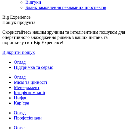
Відгуки
Бланк замовлення рекламних проспектів
Big Experience
Пошук продукта
Скористайтесь нашим зручним та інтелігентним пошуком для
оперативного знаходження рішень з ваших питань та
пориньте у світ Big Experience!
Відкрити пошук
Огляд
Підтримка та сервіс
Огляд
Місія та цінності
Менеджмент
Історія компанії
Цифри
Кар’єра
Огляд
Професіонали
Огляд