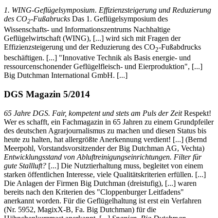
1. WING-Geflügelsymposium. Effizienzsteigerung und Reduzierung
des CO
-Fußabrucks
Das 1. Geflügelsymposium des
2
Wissenschafts- und Informationszentrums Nachhaltige
Geflügelwirtschaft (WING), [...] wird sich mit Fragen der
Effizienzsteigerung und der Reduzierung des CO
-Fußabdrucks
2
beschäftigen. [...] "Innovative Technik als Basis energie- und
ressourcenschonender Geflügelfleisch- und Eierproduktion", [...]
Big Dutchman International GmbH. [...]
DGS Magazin 5/2014
65 Jahre DGS. Fair, kompetent und stets am Puls der Zeit
Respekt!
Wer es schafft, ein Fachmagazin in 65 Jahren zu einem Grundpfeiler
des deutschen Agrarjournalismus zu machen und diesen Status bis
heute zu halten, hat allergrößte Anerkennung verdient! [...] (Bernd
Meerpohl, Vorstandsvorsitzender der Big Dutchman AG, Vechta)
Entwicklungsstand von Abluftreinigungseinrichtungen. Filter für
gute Stallluft?
[...] Die Nutztierhaltung muss, begleitet von einem
starken öffentlichen Interesse, viele Qualitätskriterien erfüllen. [...]
Die Anlagen der Firmen Big Dutchman (dreistufig), [...] waren
bereits nach den Kriterien des "Cloppenburger Leitfadens"
anerkannt worden. Für die Geflügelhaltung ist erst ein Verfahren
(Nr. 5952, MagixX-B, Fa. Big Dutchman) für die