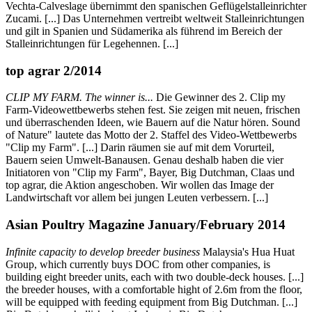
Vechta-Calveslage übernimmt den spanischen Geflügelstalleinrichter
Zucami. [...] Das Unternehmen vertreibt weltweit Stalleinrichtungen
und gilt in Spanien und Südamerika als führend im Bereich der
Stalleinrichtungen für Legehennen. [...]
top agrar 2/2014
CLIP MY FARM. The winner is...
Die Gewinner des 2. Clip my
Farm-Videowettbewerbs stehen fest. Sie zeigen mit neuen, frischen
und überraschenden Ideen, wie Bauern auf die Natur hören. Sound
of Nature" lautete das Motto der 2. Staffel des Video-Wettbewerbs
"Clip my Farm". [...] Darin räumen sie auf mit dem Vorurteil,
Bauern seien Umwelt-Banausen. Genau deshalb haben die vier
Initiatoren von "Clip my Farm", Bayer, Big Dutchman, Claas und
top agrar, die Aktion angeschoben. Wir wollen das Image der
Landwirtschaft vor allem bei jungen Leuten verbessern. [...]
Asian Poultry Magazine January/February 2014
Infinite capacity to develop breeder business
Malaysia's Hua Huat
Group, which currently buys DOC from other companies, is
building eight breeder units, each with two double-deck houses. [...]
the breeder houses, with a comfortable hight of 2.6m from the floor,
will be equipped with feeding equipment from Big Dutchman. [...]