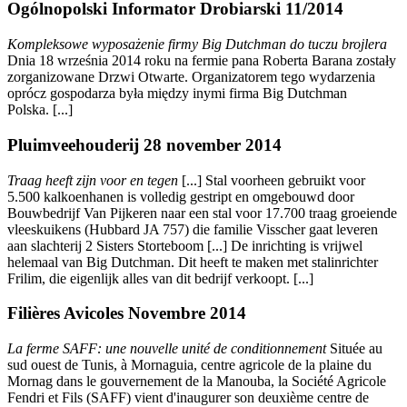
Ogólnopolski Informator Drobiarski 11/2014
Kompleksowe wyposażenie firmy Big Dutchman do tuczu brojlera
Dnia 18 września 2014 roku na fermie pana Roberta Barana zostały
zorganizowane Drzwi Otwarte. Organizatorem tego wydarzenia
oprócz gospodarza była między inymi firma Big Dutchman
Polska. [...]
Pluimveehouderij 28 november 2014
Traag heeft zijn voor en tegen
[...] Stal voorheen gebruikt voor
5.500 kalkoenhanen is volledig gestript en omgebouwd door
Bouwbedrijf Van Pijkeren naar een stal voor 17.700 traag groeiende
vleeskuikens (Hubbard JA 757) die familie Visscher gaat leveren
aan slachterij 2 Sisters Storteboom [...] De inrichting is vrijwel
helemaal van Big Dutchman. Dit heeft te maken met stalinrichter
Frilim, die eigenlijk alles van dit bedrijf verkoopt. [...]
Filières Avicoles Novembre 2014
La ferme SAFF: une nouvelle unité de conditionnement
Située au
sud ouest de Tunis, à Mornaguia, centre agricole de la plaine du
Mornag dans le gouvernement de la Manouba, la Société Agricole
Fendri et Fils (SAFF) vient d'inaugurer son deuxième centre de