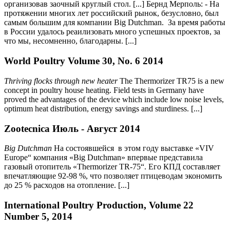
организовав заочный круглый стол. [...]
Бернд Мерполь:
- На
протяжении многих лет российский рынок, безусловно, был
самым большим для компании
Big Dutchman
. За время работы
в России удалось реаилизовать много успешных проектов, за
что мы, несомненно, благодарны. [...]
World Poultry Volume 30, No. 6 2014
Thriving flocks through new heater
The Thermorizer TR75 is a new
concept in poultry house heating. Field tests in Germany have
proved the advantages of the device which include low noise levels,
optimum heat distribution, energy savings and sturdiness. [...]
Zootecnica Июль - Август 2014
Big Dutchman
На состоявшейся в этом году выставке «
VIV
Europe
“ компания «
Big Dutchman
» впервые представила
газовый отопитель «
Thermorizer TR
-75“. Его КПД составляет
впечатляющие 92-98 %, что позволяет птицеводам экономить
до 25 % расходов на отопление. [...]
International Poultry Production, Volume 22
Number 5, 2014