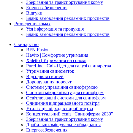
Зберігання та транспортування корму
Енергозабезпечення
Відгуки
Бланк замовлення рекламних проспектів
Розведення комах
Уся інформація та продукція
Бланк замовлення рекламних проспектів
Свинарство
BFN Fusion
Havito | Комфортне утримання
Xaletto | Утримання на соломі
PureLine | Свіжі ідеї для галузі свинарства
Утримання свиноматок
Відгодівля свиней
Дорощування поросят
Системи управління свинофермою
Системи мікроклімату для свиноферм
Освітлювальні системи для свиноферм
Очищення відпрацьованого повітря
Утилізація відходів виробництва
Концептуальний ескіз "Свиноферма 2030"
Зберігання та транспортування корму
Дробильно-змішувальне обладнання
Енергозабезпечення