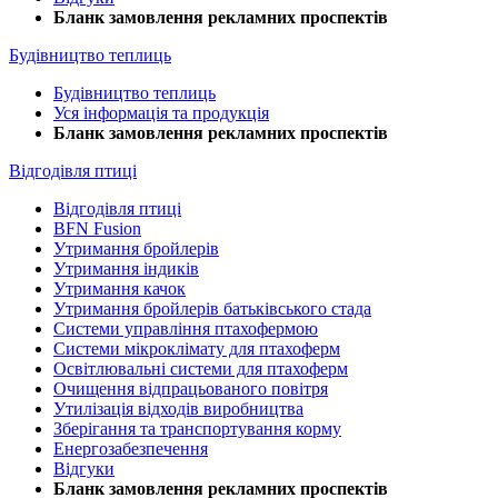
Бланк замовлення рекламних проспектів
Будівництво теплиць
Будівництво теплиць
Уся інформація та продукція
Бланк замовлення рекламних проспектів
Відгодівля птиці
Відгодівля птиці
BFN Fusion
Утримання бройлерів
Утримання індиків
Утримання качок
Утримання бройлерів батьківського стада
Системи управління птахофермою
Системи мікроклімату для птахоферм
Освітлювальні системи для птахоферм
Очищення відпрацьованого повітря
Утилізація відходів виробництва
Зберігання та транспортування корму
Енергозабезпечення
Відгуки
Бланк замовлення рекламних проспектів