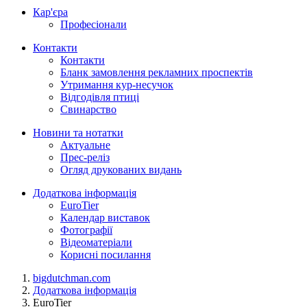
Кар'єра
Професіонали
Контакти
Контакти
Бланк замовлення рекламних проспектів
Утримання кур-несучок
Відгодівля птиці
Свинарство
Новини та нотатки
Актуальне
Прес-реліз
Огляд друкованих видань
Додаткова інформація
EuroTier
Календар виставок
Фотографії
Відеоматеріали
Корисні посилання
bigdutchman.com
Додаткова інформація
EuroTier