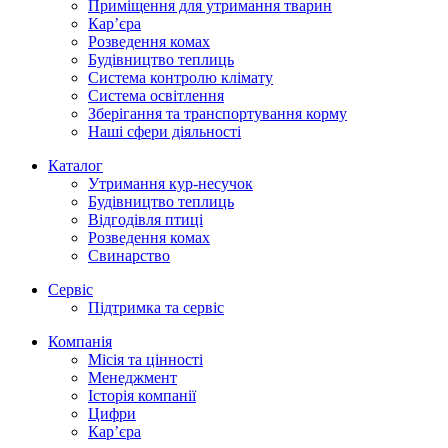
Приміщення для утримання тварин
Кар’єра
Розведення комах
Будівництво теплиць
Система контролю клімату
Система освітлення
Зберігання та транспортування корму
Наші сфери діяльності
Каталог
Утримання кур-несучок
Будівництво теплиць
Відгодівля птиці
Розведення комах
Свинарство
Сервіс
Підтримка та сервіс
Компанія
Місія та цінності
Менеджмент
Історія компанії
Цифри
Кар’єра