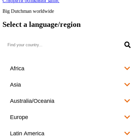
Створити обліковий запис
Big Dutchman worldwide
Select a language/region
Africa
Algeria
Asia
العربية
Afghanistan
Australia/Oceania
Angola
English
www.bigdutchman.co.za
Australia
Europe
Bangladesh
Benin
www.bigdutchman.asia
www.bigdutchman.asia
Français
Albania
Latin America
Fiji
Bhutan
English