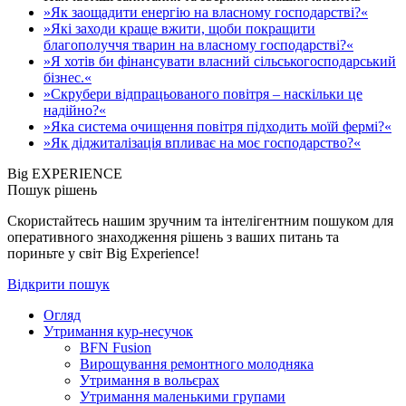
»Як заощадити енергію на власному господарстві?«
»Які заходи краще вжити, щоби покращити
благополуччя тварин на власному господарстві?«
»Я хотів би фінансувати власний сільськогосподарський
бізнес.«
»Скрубери відпрацьованого повітря – наскільки це
надійно?«
»Яка система очищення повітря підходить моїй фермі?«
»Як діджиталізація впливає на моє господарство?«
Big EXPERIENCE
Пошук рішень
Скористайтесь нашим зручним та інтелігентним пошуком для
оперативного знаходження рішень з ваших питань та
пориньте у світ Big Experience!
Відкрити пошук
Огляд
Утримання кур-несучок
BFN Fusion
Вирощування ремонтного молодняка
Утримання в вольєрах
Утримання маленькими групами