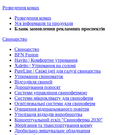
Розведення комах
Розведення комах
Уся інформація та продукція
Бланк замовлення рекламних проспектів
Свинарство
Свинарство
BFN Fusion
Havito | Комфортне утримання
Xaletto | Утримання на соломі
PureLine | Свіжі ідеї для галузі свинарства
Утримання свиноматок
Відгодівля свиней
Дорощування поросят
Системи управління свинофермою
Системи мікроклімату для свиноферм
Освітлювальні системи для свиноферм
Очищення відпрацьованого повітря
Утилізація відходів виробництва
Концептуальний ескіз "Свиноферма 2030"
Зберігання та транспортування корму
Дробильно-змішувальне обладнання