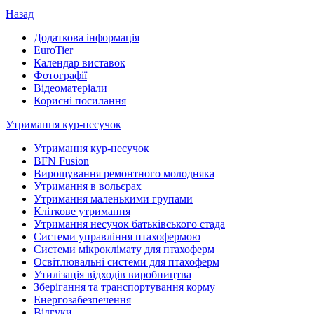
Назад
Додаткова інформація
EuroTier
Календар виставок
Фотографії
Відеоматеріали
Корисні посилання
Утримання кур-несучок
Утримання кур-несучок
BFN Fusion
Вирощування ремонтного молодняка
Утримання в вольєрах
Утримання маленькими групами
Кліткове утримання
Утримання несучок батьківського стада
Системи управління птахофермою
Системи мікроклімату для птахоферм
Освітлювальні системи для птахоферм
Утилізація відходів виробництва
Зберігання та транспортування корму
Енергозабезпечення
Відгуки