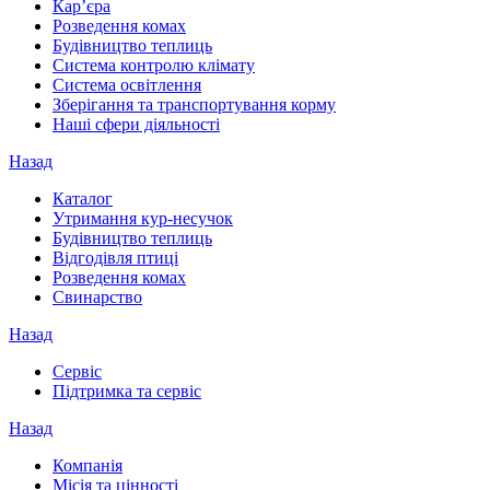
Кар’єра
Розведення комах
Будівництво теплиць
Система контролю клімату
Система освітлення
Зберігання та транспортування корму
Наші сфери діяльності
Назад
Каталог
Утримання кур-несучок
Будівництво теплиць
Відгодівля птиці
Розведення комах
Свинарство
Назад
Сервіс
Підтримка та сервіс
Назад
Компанія
Місія та цінності