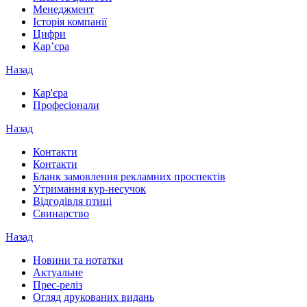
Менеджмент
Історія компанії
Цифри
Кар’єра
Назад
Кар'єра
Професіонали
Назад
Контакти
Контакти
Бланк замовлення рекламних проспектів
Утримання кур-несучок
Відгодівля птиці
Свинарство
Назад
Новини та нотатки
Актуальне
Прес-реліз
Огляд друкованих видань