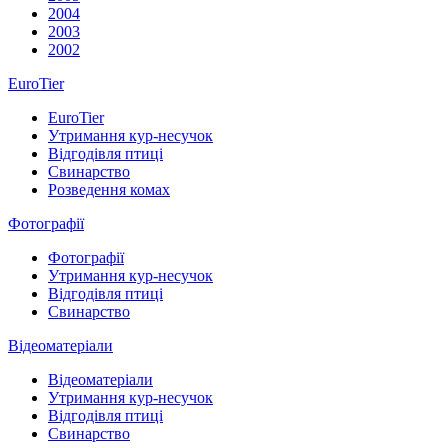
2004
2003
2002
EuroTier
EuroTier
Утримання кур-несучок
Відгодівля птиці
Свинарство
Розведення комах
Фотографії
Фотографії
Утримання кур-несучок
Відгодівля птиці
Свинарство
Відеоматеріали
Відеоматеріали
Утримання кур-несучок
Відгодівля птиці
Свинарство