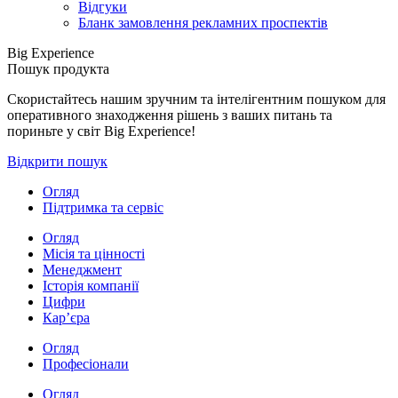
Відгуки
Бланк замовлення рекламних проспектів
Big Experience
Пошук продукта
Скористайтесь нашим зручним та інтелігентним пошуком для
оперативного знаходження рішень з ваших питань та
пориньте у світ Big Experience!
Відкрити пошук
Огляд
Підтримка та сервіс
Огляд
Місія та цінності
Менеджмент
Історія компанії
Цифри
Кар’єра
Огляд
Професіонали
Огляд