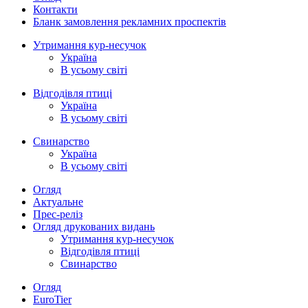
Контакти
Бланк замовлення рекламних проспектів
Утримання кур-несучок
Україна
В усьому світі
Відгодівля птиці
Україна
В усьому світі
Свинарство
Україна
В усьому світі
Огляд
Актуальне
Прес-реліз
Огляд друкованих видань
Утримання кур-несучок
Відгодівля птиці
Свинарство
Огляд
EuroTier