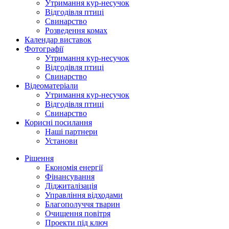
Утримання кур-несучок
Відгодівля птиці
Свинарство
Розведення комах
Календар виставок
Фотографії
Утримання кур-несучок
Відгодівля птиці
Свинарство
Відеоматеріали
Утримання кур-несучок
Відгодівля птиці
Свинарство
Корисні посилання
Наші партнери
Установи
Рішення
Економія енергії
Фінансування
Діджиталізація
Управління відходами
Благополуччя тварин
Очищення повітря
Проекти під ключ