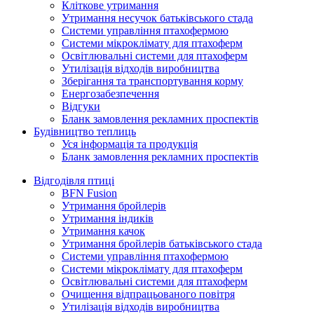
Кліткове утримання
Утримання несучок батьківського стада
Системи управління птахофермою
Системи мікроклімату для птахоферм
Освітлювальні системи для птахоферм
Утилізація відходів виробництва
Зберігання та транспортування корму
Енергозабезпечення
Відгуки
Бланк замовлення рекламних проспектів
Будівництво теплиць
Уся інформація та продукція
Бланк замовлення рекламних проспектів
Відгодівля птиці
BFN Fusion
Утримання бройлерів
Утримання індиків
Утримання качок
Утримання бройлерів батьківського стада
Системи управління птахофермою
Системи мікроклімату для птахоферм
Освітлювальні системи для птахоферм
Очищення відпрацьованого повітря
Утилізація відходів виробництва