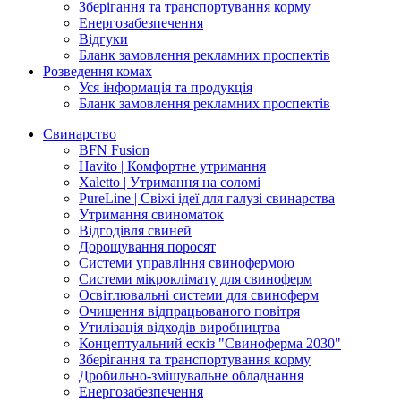
Зберігання та транспортування корму
Енергозабезпечення
Відгуки
Бланк замовлення рекламних проспектів
Розведення комах
Уся інформація та продукція
Бланк замовлення рекламних проспектів
Свинарство
BFN Fusion
Havito | Комфортне утримання
Xaletto | Утримання на соломі
PureLine | Свіжі ідеї для галузі свинарства
Утримання свиноматок
Відгодівля свиней
Дорощування поросят
Системи управління свинофермою
Системи мікроклімату для свиноферм
Освітлювальні системи для свиноферм
Очищення відпрацьованого повітря
Утилізація відходів виробництва
Концептуальний ескіз "Свиноферма 2030"
Зберігання та транспортування корму
Дробильно-змішувальне обладнання
Енергозабезпечення