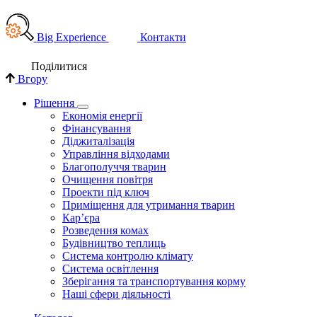
Big Experience
Контакти
Поділи­тися
Вгору
Рішення
Економія енергії
Фінансування
Діджиталізація
Управління відходами
Благополуччя тварин
Очищення повітря
Проекти під ключ
Приміщення для утримання тварин
Кар’єра
Розведення комах
Будівництво теплиць
Система контролю клімату
Система освітлення
Зберігання та транспортування корму
Наші сфери діяльності