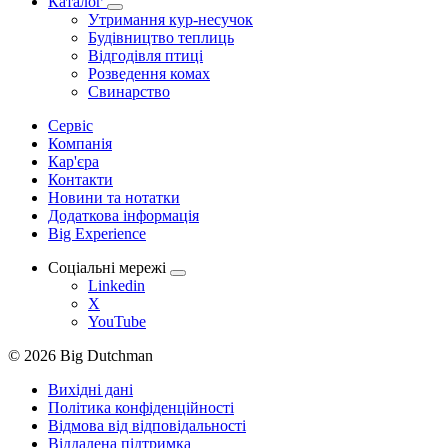
Каталог
Утримання кур-несучок
Будівництво теплиць
Відгодівля птиці
Розведення комах
Свинарство
Сервіс
Компанія
Кар'єра
Контакти
Новини та нотатки
Додаткова інформація
Big Experience
Соціальні мережі
Linkedin
X
YouTube
© 2026 Big Dutchman
Вихідні дані
Політика конфіденційності
Відмова від відповідальності
Віддалена підтримка