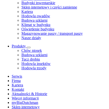
Budynki inwentarskie
Sklep internetowy i części zamienne
Kariera
Hodowla owadów
Budowa szklarni
Klimat w budynku
Oświetlenie budynku
Magazynowanie paszy / transport paszy
Nasze działy
Produkty
Chów niosek
Budowa szklarni
Tucz drobiu
Hodowla insektów
Hodowla trzody
Serwis
Firma
Kariera
Kontakt
Aktualności & Historie
Więcej informacji
myBigDutchman
Sklep internetowy