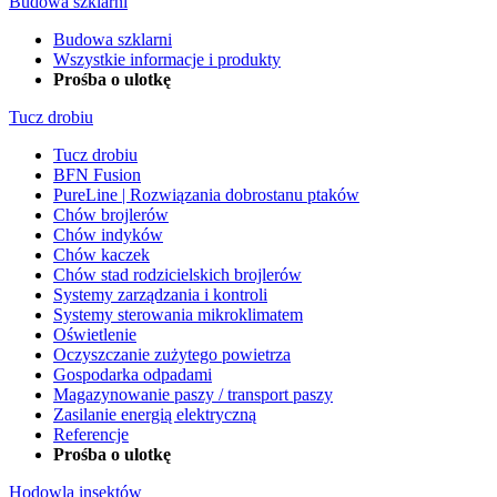
Budowa szklarni
Budowa szklarni
Wszystkie informacje i produkty
Prośba o ulotkę
Tucz drobiu
Tucz drobiu
BFN Fusion
PureLine | Rozwiązania dobrostanu ptaków
Chów brojlerów
Chów indyków
Chów kaczek
Chów stad rodzicielskich brojlerów
Systemy zarządzania i kontroli
Systemy sterowania mikroklimatem
Oświetlenie
Oczyszczanie zużytego powietrza
Gospodarka odpadami
Magazynowanie paszy / transport paszy
Zasilanie energią elektryczną
Referencje
Prośba o ulotkę
Hodowla insektów