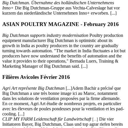
Big Dutchman. Übernahme des holländischen Unternehmens
Inno+
Die Big Dutchman-Gruppe aus Vechta-Calveslage hat vor
kurzem das niederländische Unternehmen Inno+ erworben. [...]
ASIAN POULTRY MAGAZINE - February 2016
Big Dutchman supports industry modernisation
Poultry production
equipment manufacturer Big Dutchman is optimistic about its
growth in India as poultry producers in the country are gradually
turning towards automation. "The market in India fluctuates a lot but
producers have now understand the benefits of automation and the
value it provides to their operations," Bernada Luers, Training &
Marketing Manager of Big Dutchman said. [...]
Filières Avicoles Février 2016
Agri Art représente Big Dutchman
[...]Adem Bachir a précisé que
Big Dutchman a une très bonne image ici au Maroc, notamment
dans les solutions de ventilation proposées par la firme allemande.
En ce moment, Agri Art étudie de nombreux projets, en particulier
avec les éleveurs de poules pondeuses pour la ventilation et les pad-
cooling. [...]
CLIP MY FARM Leidenschaft für Landwirtschaft
Die vier
[...]
Initiatoren Bayer, Big Dutchman, Claas und top agrar riefen bereits