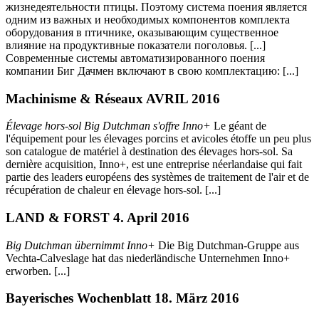
жизнедеятельности птицы. Поэтому система поения является
одним из важных и необходимых компонентов комплекта
оборудования в птичнике, оказывающим существенное
влияние на продуктивные показатели поголовья. [...]
Современные системы автоматизированного поения
компании Биг Дачмен включают в свою комплектацию: [...]
Machinisme & Réseaux AVRIL 2016
Élevage hors-sol Big Dutchman s'offre Inno+
Le géant de
l'équipement pour les élevages porcins et avicoles étoffe un peu plus
son catalogue de matériel à destination des élevages hors-sol. Sa
dernière acquisition, Inno+, est une entreprise néerlandaise qui fait
partie des leaders européens des systèmes de traitement de l'air et de
récupération de chaleur en élevage hors-sol. [...]
LAND & FORST 4. April 2016
Big Dutchman übernimmt Inno+
Die Big Dutchman-Gruppe aus
Vechta-Calveslage hat das niederländische Unternehmen Inno+
erworben. [...]
Bayerisches Wochenblatt 18. März 2016