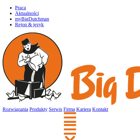
Praca
Aktualności
myBigDutchman
Rejon & język
Rozwiązania
Produkty
Serwis
Firma
Kariera
Kontakt