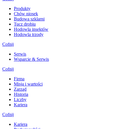
Produkty
Chów niosek
Budowa szklarni
Tucz drobiu
Hodowla insektów
Hodowla trzody
Cofnij
Serwis
Wsparcie & Serwis
Cofnij
Firma
Misja i wartości
Zarząd
Historia
Liczby
Kariera
Cofnij
Kariera