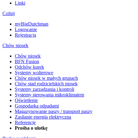
Linki
Cofnij
myBigDutchman
Logowanie
Rejestracja
Chów niosek
Chów niosek
BFN Fusion
Odchów kurek
Systemy wolierowe
Chów niosek w małych grupach
Chów stad rodzicielskich niosek
Systemy zarządzania i kontroli
Systemy sterowania mikroklimatem
Oświetlenie
Gospodarka odpadami
Magazynowanie paszy / transport paszy
Zasilanie energią elektryczną
Referencje
Prośba o ulotkę