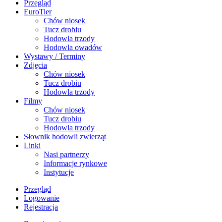
Przegląd
EuroTier
Chów niosek
Tucz drobiu
Hodowla trzody
Hodowla owadów
Wystawy / Terminy
Zdjęcia
Chów niosek
Tucz drobiu
Hodowla trzody
Filmy
Chów niosek
Tucz drobiu
Hodowla trzody
Słownik hodowli zwierząt
Linki
Nasi partnerzy
Informacje rynkowe
Instytucje
Przegląd
Logowanie
Rejestracja