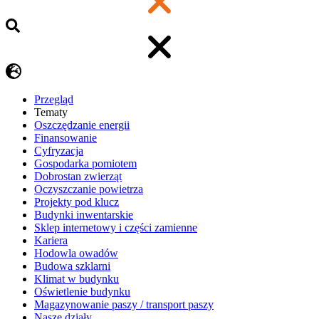
Przegląd
Tematy
​Oszczędzanie energii
Finansowanie
Cyfryzacja
Gospodarka pomiotem
Dobrostan zwierząt
Oczyszczanie powietrza
Projekty pod klucz
Budynki inwentarskie
Sklep internetowy i części zamienne
Kariera
Hodowla owadów
Budowa szklarni
Klimat w budynku
Oświetlenie budynku
Magazynowanie paszy / transport paszy
Nasze działy