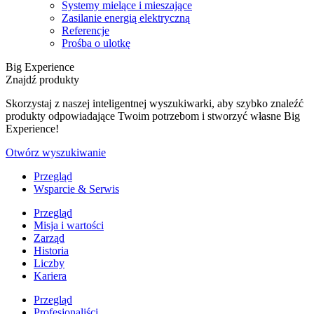
Systemy mielące i mieszające
Zasilanie energią elektryczną
Referencje
Prośba o ulotkę
Big Experience
Znajdź produkty
Skorzystaj z naszej inteligentnej wyszukiwarki, aby szybko znaleźć
produkty odpowiadające Twoim potrzebom i stworzyć własne Big
Experience!
Otwórz wyszukiwanie
Przegląd
Wsparcie & Serwis
Przegląd
Misja i wartości
Zarząd
Historia
Liczby
Kariera
Przegląd
Profesjonaliści