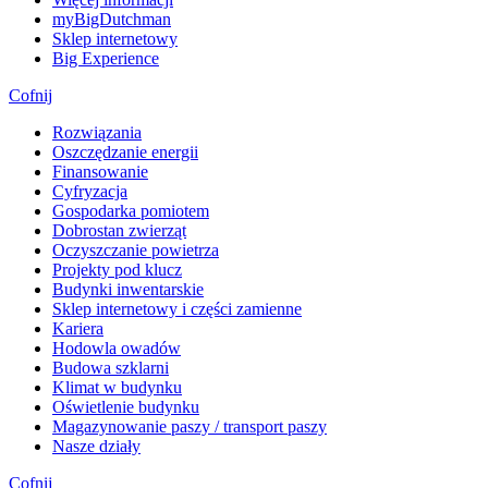
myBigDutchman
Sklep internetowy
Big Experience
Cofnij
Rozwiązania
​Oszczędzanie energii
Finansowanie
Cyfryzacja
Gospodarka pomiotem
Dobrostan zwierząt
Oczyszczanie powietrza
Projekty pod klucz
Budynki inwentarskie
Sklep internetowy i części zamienne
Kariera
Hodowla owadów
Budowa szklarni
Klimat w budynku
Oświetlenie budynku
Magazynowanie paszy / transport paszy
Nasze działy
Cofnij