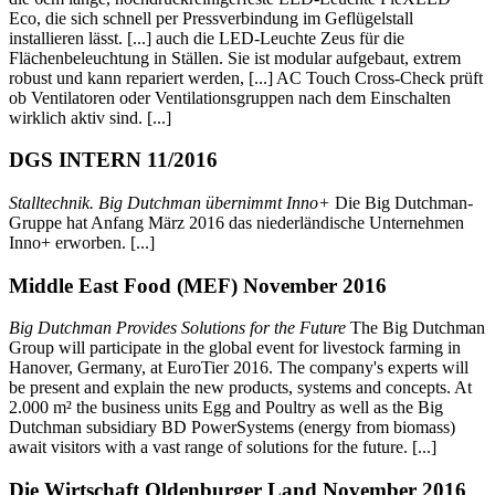
Eco, die sich schnell per Pressverbindung im Geflügelstall
installieren lässt. [...] auch die LED-Leuchte Zeus für die
Flächenbeleuchtung in Ställen. Sie ist modular aufgebaut, extrem
robust und kann repariert werden, [...] AC Touch Cross-Check prüft
ob Ventilatoren oder Ventilationsgruppen nach dem Einschalten
wirklich aktiv sind. [...]
DGS INTERN 11/2016
Stalltechnik. Big Dutchman übernimmt Inno+
Die Big Dutchman-
Gruppe hat Anfang März 2016 das niederländische Unternehmen
Inno+ erworben. [...]
Middle East Food (MEF) November 2016
Big Dutchman Provides Solutions for the Future
The Big Dutchman
Group will participate in the global event for livestock farming in
Hanover, Germany, at EuroTier 2016. The company's experts will
be present and explain the new products, systems and concepts. At
2.000 m² the business units Egg and Poultry as well as the Big
Dutchman subsidiary BD PowerSystems (energy from biomass)
await visitors with a vast range of solutions for the future. [...]
Die Wirtschaft Oldenburger Land November 2016