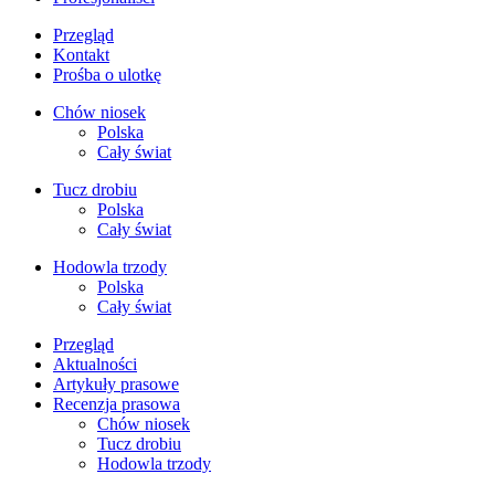
Przegląd
Kontakt
Prośba o ulotkę
Chów niosek
Polska
Cały świat
Tucz drobiu
Polska
Cały świat
Hodowla trzody
Polska
Cały świat
Przegląd
Aktualności
Artykuły prasowe
Recenzja prasowa
Chów niosek
Tucz drobiu
Hodowla trzody