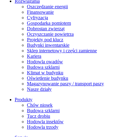
Rozwiązania
​Oszczędzanie energii
Finansowanie
Cyfryzacja
Gospodarka pomiotem
Dobrostan zwierząt
Oczyszczanie powietrza
Projekty pod klucz
Budynki inwentarskie
Sklep internetowy i części zamienne
Kariera
Hodowla owadów
Budowa szklarni
Klimat w budynku
Oświetlenie budynku
Magazynowanie paszy / transport paszy
Nasze działy
Produkty
Chów niosek
Budowa szklarni
Tucz drobiu
Hodowla insektów
Hodowla trzody