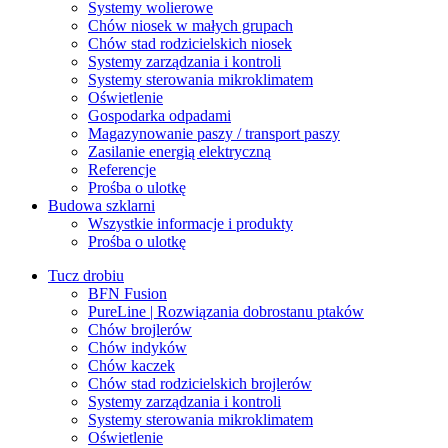
Systemy wolierowe
Chów niosek w małych grupach
Chów stad rodzicielskich niosek
Systemy zarządzania i kontroli
Systemy sterowania mikroklimatem
Oświetlenie
Gospodarka odpadami
Magazynowanie paszy / transport paszy
Zasilanie energią elektryczną
Referencje
Prośba o ulotkę
Budowa szklarni
Wszystkie informacje i produkty
Prośba o ulotkę
Tucz drobiu
BFN Fusion
PureLine | Rozwiązania dobrostanu ptaków
Chów brojlerów
Chów indyków
Chów kaczek
Chów stad rodzicielskich brojlerów
Systemy zarządzania i kontroli
Systemy sterowania mikroklimatem
Oświetlenie