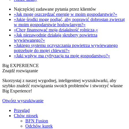
Najczęściej zadawane pytania przez klientów
»Jak mogę oszczędzać energię w moim gospodarstwie?«
»Jakie środki mogę podjąć, aby poprawić dobrostan zwierząt
w moim gospodarstwie hodowlanym?«
»Chcę finansować moją działalność rolniczą.«
»Jak niezawodnie działają skrubery powietrza
wywiewanego?«
»Jakiego systemu oczyszczania powietrza wywiewanego
potrzebuję do mojej chlewni?«
»Jaki wpływ ma cyfryzacja na moje gospodarstwo?«
Big EXPERIENCE
Znajdź rozwiązanie
Skorzystaj z naszej wygodnej, inteligentnej wyszukiwarki, aby
szybko znaleźć rozwiązania swoich problemów i stworzyć własne
Big Experience!
Otwórz wyszukiwanie
Przegląd
Chów niosek
BFN Fusion
Odchów kurek