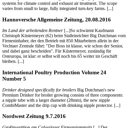
systems for climate control and exhaust air treatment. The scope
varies from small to large, fully integrated turn-key farms. [...]
Hannoversche Allgemeine Zeitung, 20.08.2016
Im Land der arbeitenden Rentner
[...]So schwärmt Kaufmann
Christoph Küstermeyer (62) beim Stalleinrichter Big Dutchman vom
Firmeninhaber, der den Betrieb mit 850 Mitarbeitern allein in der
Vechtaer Zentrale führt: "Der Boss ist klasse, wie schon der Senior,
und dabei ganz bescheiden". Für Küstermeyer, zuständig für
Osteuropa, ist klar: er selbst will noch bis 65 weiter im Geschäft
bleiben. [...]
International Poultry Production Volume 24
Number 5
Drinker designed specifically for broilers
Big Dutchman's new
Premium Drinker for broiler growing consists of three components:
a nipple tube with a larger diameter (28mm), the new nipple
CombiMaster and the drip cup with drinking nipple protector. [...]
Nordwest Zeitung 9.7.2016
Großinvestition am Calveslager Firmenstammsitz
[...] Der