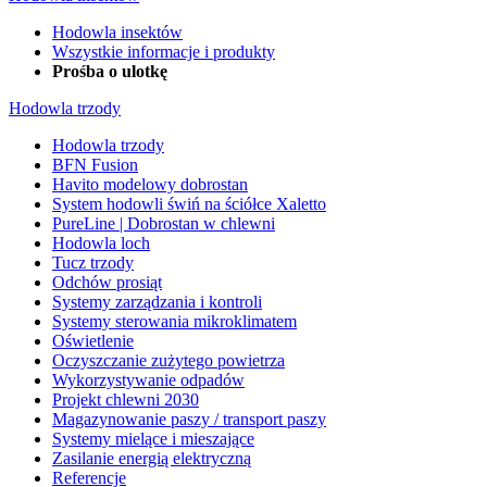
Hodowla insektów
Wszystkie informacje i produkty
Prośba o ulotkę
Hodowla trzody
Hodowla trzody
BFN Fusion
Havito modelowy dobrostan
System hodowli świń na ściółce Xaletto
PureLine | Dobrostan w chlewni
Hodowla loch
Tucz trzody
Odchów prosiąt
Systemy zarządzania i kontroli
Systemy sterowania mikroklimatem
Oświetlenie
Oczyszczanie zużytego powietrza
Wykorzystywanie odpadów
Projekt chlewni 2030
Magazynowanie paszy / transport paszy
Systemy mielące i mieszające
Zasilanie energią elektryczną
Referencje