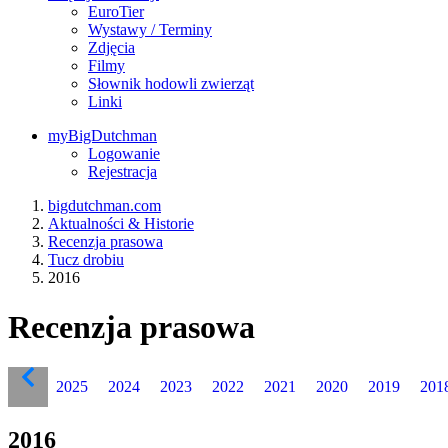
EuroTier
Wystawy / Terminy
Zdjęcia
Filmy
Słownik hodowli zwierząt
Linki
myBigDutchman
Logowanie
Rejestracja
bigdutchman.com
Aktualności & Historie
Recenzja prasowa
Tucz drobiu
2016
Recenzja prasowa
2025
2024
2023
2022
2021
2020
2019
201
2016