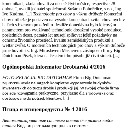
komunikací, zkolaudovali za necelé čtyři mĕsíce, respective 28
dubna,”, uvedli jednatel společnosti Sušárna Pohořelice, s.r.o., Ing.
Ivo Kudrna.
Technologie pro chov a výkrm drůbeže
Komerční
[...]
chov drůbeže je postaven na vysoke koncentraci zvířat chovaných v
halách s řízeným prostředím. Jestliže donedávna bylo klícovým
parametrem pro využívané technologie dosažení vysoké produkce,
posledních deset, patnáct let musejí splňovat ještĕ požadavky na
ochranu životního prostředí, kvalitu zemĕdĕlských produktů a
welfar zvířat. O moderních technologiích pro chov a výkrm drůbeže
jsme hovořili s. Ing. Miroslavem Masnerem, zástupcem firmy Big
Dutchman Písek, která na českém trhu působí již ctvrt století. [...]
Ogólnopolski Informator Drobiarski 4/2016
FOTO-RELACJA. BIG DUTCHMAN
Firma Big Dutchman
zaprezentowa
ła na Targach kompletne wyposa
żenie budynków
inwentarskich do tuczu drobiu i produkcji jaj. W swojej ofercie firma
ązania praktyczne, przyjazne dla
posiada rozwi
środowiska oraz
dostosowane do potrzeb klientów. [...]
Птица и птицепродукты № 4 2016
Автоматизированные системы поения для разных видов
птицы
Вода играет важную роль в системе