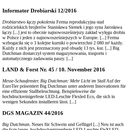
Informator Drobiarski 12/2016
Drobiarstwo łączy pokolenia
Ferma reprodukcyjna stad
rodzicielskich brojlerów Stanisława Siemek i jego syna Jarosława
łączy [...] jest to obecnie najnowosześniejszy zakład wylęgu drobiu
w Polsce i jeden z najnowosześniejszych w Europie. [...] Ferma
wzbogaciła się o 3 kolejne kurniki o powierzchni 2 080 m² każdy.
Każdy z nich jest przeznaczony pod obsadę 13 tys. kur. [...] Big
Dutchman dostarczył system magazynowania, trasportu i
automatycznego zadawania paszy. [...]
LAND & Forst Nr. 45 / 10. November 2016
Messe-Schaufenster. Big Dutchman: Mehr Licht im Stall
Auf der
EuroTier präsentiert Big Dutchman unter anderem Innovationen für
eine effiziente Stallbeleuchtung. Beispielsweise die
hochdruckreinigerfeste LED-Leuchte Flexled Eco, die sich in
wenigen Sekunden installieren lässt. [...]
DGS MAGAZIN 44/2016
Big Dutchman.
Neues für Schwein und Geflügel [...] Neu ist auch
die 6cm lange, hochdruckreinigerfeste LED-Leuchte FleXLED