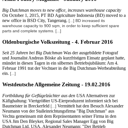
Big Dutchman moves to new office, increases warehouse capacity
On October 1, 2015, PT BD Agriculture Indonesia (BD) moved to a
new office in BSD City, Tangerang.
[...] BD increased its
warehouse capacity to 900 sqm, in order to keep sufficient spare
parts and complete systems.
[...]
Oldenburgische Volkszeitung - 4. Februar 2016
Seit 25 Jahren bei Big Dutchman
Was der ausgebildete Fotograf
und Journalist Andreas Böske als kurzfristigen Einsatz geplant hatte,
mündet in diesen Tagen in ein silbernes Betriebsjubiläum: Am 4.
Februar 1991 trat der Vechtaer in die Big Dutchman-Werbeabteilung
ein.
[...]
Westdeutsche Allgemeine Zeitung - 19.02.2016
Fortbildung für Geflügelzüchter aus den USA
Alternativen zur
Käfighaltung: Viertgrößter US-Eierproduzent informiert sich bei
Baumeister in Breckerfeld
Vermittelt hat den Besuch Alexander
[...]
Neumann von der Stalleinrichtungsfirma "Big Dutchman" aus
Vechta gemeinsam mit dem Repräsentanten seiner Firma in den
USA Jim Den Bleyker, Regional Sales Manager Egg von Big
Dutchman Ltd. USA. Alexander Neumann: "Der Betrieb