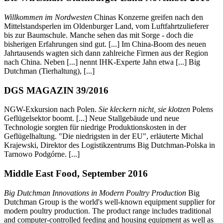
Willkommen im Nordwesten
Chinas Konzerne greifen nach den
Mittelstandsperlen im Oldenburger Land, vom Luftfahrtzulieferer
bis zur Baumschule. Manche sehen das mit Sorge - doch die
bisherigen Erfahrungen sind gut. [...] Im China-Boom des neuen
Jahrtausends wagten sich dann zahlreiche Firmen aus der Region
nach China. Neben [...] nennt IHK-Experte Jahn etwa [...] Big
Dutchman (Tierhaltung), [...]
DGS MAGAZIN 39/2016
NGW-Exkursion nach Polen.
Sie kleckern nicht, sie klotzen
Polens
Geflügelsektor boomt. [...] Neue Stallgebäude und neue
Technologie sorgten für niedrige Produktionskosten in der
Geflügelhaltung. "Die niedrigsten in der EU", erläuterte Michal
Krajewski, Direktor des Logistikzentrums Big Dutchman-Polska in
Tarnowo Podgórne. [...]
Middle East Food, September 2016
Big Dutchman Innovations in Modern Poultry Production
Big
Dutchman Group is the world's well-known equipment supplier for
modern poultry production. The product range includes traditional
and computer-controlled feeding and housing equipment as well as