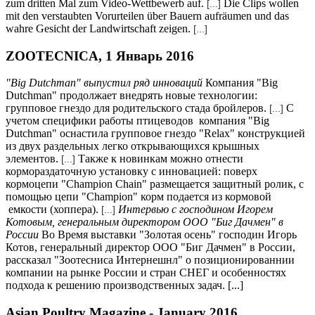
zum dritten Mal zum Video-Wettbewerb auf.
Die Clips wollen
[...]
mit den verstaubten Vorurteilen über Bauern aufräumen und das
wahre Gesicht der Landwirtschaft zeigen.
[...]
ZOOTECNICA, 1 Январь 2016
"Big Dutchman" выпустил ряд инноваций
Компания "Big
Dutchman" продолжает внедрять новые технологии:
групповое гнездо для родительского стада бройлеров.
С
[...]
учетом специфики работы птицеводов компания "Big
Dutchman" оснастила групповое гнездо "Relax" конструкцией
из двух раздельных легко открывающихся крышных
элементов.
Также к новинкам можно отнести
[...]
кормораздаточную установку с инновацией: поверх
кормоцепи "Champion Chain" размещается защитный ролик, с
помощью цепи "Champion" корм подается из кормовой
емкости (хоппера).
Интервью с господином Игорем
[...]
Котовым, генеральным директором ООО "Биг Дачмен" в
России
Во Время выставки "Золотая осень" господин Игорь
Котов, генеральный директор ООО "Биг Дачмен" в России,
рассказал "Зоотесниса Интернешнл" о позиционированнии
компании на рынке России и стран СНЕГ и особенностях
подхода к решению производственных задач. [...]
Asian Poultry Magazine - January 2016