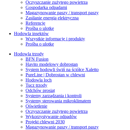
Oczyszczanie zużytego powietrza
Gospodarka odpadami
Magazynowanie paszy / transport paszy
Zasilanie energią elektryczną
Referencje
Prośba o ulotkę
Hodowla insektów
Wszystkie informacje i produkty
Prośba o ulotkę
Hodowla trzody
BFN Fusion
Havito modelowy dobrostan
System hodowli świń na ściółce Xaletto
PureLine | Dobrostan w chlewni
Hodowla loch
Tucz trzody
Odchów prosiąt
Systemy zarządzania i kontroli
Systemy sterowania mikroklimatem
Oświetlenie
Oczyszczanie zużytego powietrza
Wykorzystywanie odpadów
Projekt chlewni 2030
Magazynowanie paszy / transport paszy