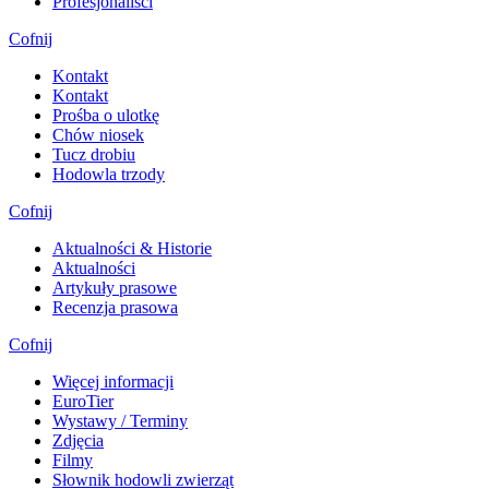
Profesjonaliści
Cofnij
Kontakt
Kontakt
Prośba o ulotkę
Chów niosek
Tucz drobiu
Hodowla trzody
Cofnij
Aktualności & Historie
Aktualności
Artykuły prasowe
Recenzja prasowa
Cofnij
Więcej informacji
EuroTier
Wystawy / Terminy
Zdjęcia
Filmy
Słownik hodowli zwierząt