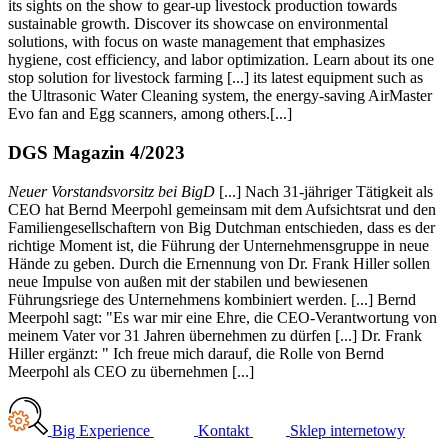
its sights on the show to gear-up livestock production towards
sustainable growth. Discover its showcase on environmental
solutions, with focus on waste management that emphasizes
hygiene, cost efficiency, and labor optimization. Learn about its one
stop solution for livestock farming [...] its latest equipment such as
the Ultrasonic Water Cleaning system, the energy-saving AirMaster
Evo fan and Egg scanners, among others.[...]
DGS Magazin 4/2023
Neuer Vorstandsvorsitz bei BigD
[...] Nach 31-jähriger Tätigkeit als
CEO hat Bernd Meerpohl gemeinsam mit dem Aufsichtsrat und den
Familiengesellschaftern von Big Dutchman entschieden, dass es der
richtige Moment ist, die Führung der Unternehmensgruppe in neue
Hände zu geben. Durch die Ernennung von Dr. Frank Hiller sollen
neue Impulse von außen mit der stabilen und bewiesenen
Führungsriege des Unternehmens kombiniert werden. [...] Bernd
Meerpohl sagt: "Es war mir eine Ehre, die CEO-Verantwortung von
meinem Vater vor 31 Jahren übernehmen zu dürfen [...] Dr. Frank
Hiller ergänzt: " Ich freue mich darauf, die Rolle von Bernd
Meerpohl als CEO zu übernehmen [...]
Big Experience
Kontakt
Sklep internetowy