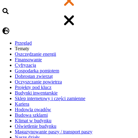
Przegląd
Tematy
​Oszczędzanie energii
Finansowanie
Cyfryzacja
Gospodarka pomiotem
Dobrostan zwierząt
Oczyszczanie powietrza
Projekty pod klucz
Budynki inwentarskie
Sklep internetowy i części zamienne
Kariera
Hodowla owadów
Budowa szklarni
Klimat w budynku
Oświetlenie budynku
Magazynowanie paszy / transport paszy
Nasze działy