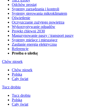
Tucz trzody
Odchów prosiąt
Systemy zarządzania i kontroli
Systemy sterowania mikroklimatem
Oświetlenie
Oczyszczanie zużytego powietrza
Wykorzystywanie odpadów
Projekt chlewni 2030
Magazynowanie paszy / transport paszy
Systemy mielące i mieszające
Zasilanie energią elektryczną
Referencje
Prośba o ulotkę
Chów niosek
Chów niosek
Polska
Cały świat
Tucz drobiu
Tucz drobiu
Polska
Cały świat