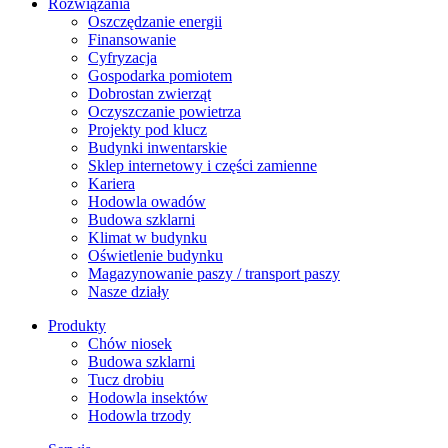
Rozwiązania
​Oszczędzanie energii
Finansowanie
Cyfryzacja
Gospodarka pomiotem
Dobrostan zwierząt
Oczyszczanie powietrza
Projekty pod klucz
Budynki inwentarskie
Sklep internetowy i części zamienne
Kariera
Hodowla owadów
Budowa szklarni
Klimat w budynku
Oświetlenie budynku
Magazynowanie paszy / transport paszy
Nasze działy
Produkty
Chów niosek
Budowa szklarni
Tucz drobiu
Hodowla insektów
Hodowla trzody