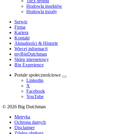
Tucz drobiu
Hodowla insektów
Hodowla trzody
Serwis
Firma
Kariera
Kontakt
Aktualności & Historie
Więcej informacji
myBigDutchman
Sklep internetowy
Big Experience
Portale społecznościowe
Linkedin
X
Facebook
YouTube
© 2026 Big Dutchman
Metryka
Ochrona danych
Disclaimer
Zdalna obsługa