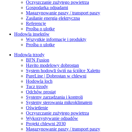
Oczyszczanie zużytego powietrza
Gospodarka odpadami
Magazynowanie paszy / transport paszy
Zasilanie energią elektryczną
Referencje
Prośba o ulotkę
Hodowla insektów
Wszystkie informacje i produkty
Prośba o ulotkę
Hodowla trzody
BFN Fusion
Havito modelowy dobrostan
System hodowli świń na ściółce Xaletto
PureLine | Dobrostan w chlewni
Hodowla loch
Tucz trzody
Odchów prosiąt
Systemy zarządzania i kontroli
Systemy sterowania mikroklimatem
Oświetlenie
Oczyszczanie zużytego powietrza
Wykorzystywanie odpadów
Projekt chlewni 2030
Magazynowanie paszy / transport paszy