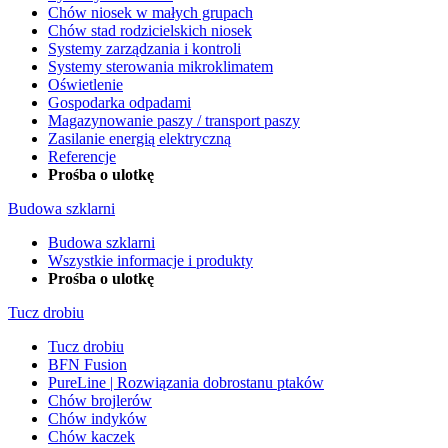
Chów niosek w małych grupach
Chów stad rodzicielskich niosek
Systemy zarządzania i kontroli
Systemy sterowania mikroklimatem
Oświetlenie
Gospodarka odpadami
Magazynowanie paszy / transport paszy
Zasilanie energią elektryczną
Referencje
Prośba o ulotkę
Budowa szklarni
Budowa szklarni
Wszystkie informacje i produkty
Prośba o ulotkę
Tucz drobiu
Tucz drobiu
BFN Fusion
PureLine | Rozwiązania dobrostanu ptaków
Chów brojlerów
Chów indyków
Chów kaczek