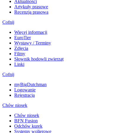
Aktualności
Artykuły prasowe
Recenzja prasowa
Cofnij
Więcej informacji
EuroTier
Wystawy / Terminy
Zdjęcia
Filmy
Słownik hodowli zwierząt
Linki
Cofnij
myBigDutchman
Logowanie
Rejestracja
Chów niosek
Chów niosek
BFN Fusion
Odchów kurek
Systemy wolierowe