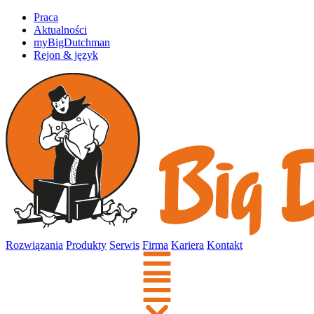
Praca
Aktualności
myBigDutchman
Rejon & język
Rozwiązania
Produkty
Serwis
Firma
Kariera
Kontakt