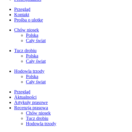
Przegląd
Kontakt
Prośba o ulotkę
Chów niosek
Polska
Cały świat
Tucz drobiu
Polska
Cały świat
Hodowla trzody
Polska
Cały świat
Przegląd
Aktualności
Artykuły prasowe
Recenzja prasowa
Chów niosek
Tucz drobiu
Hodowla trzody