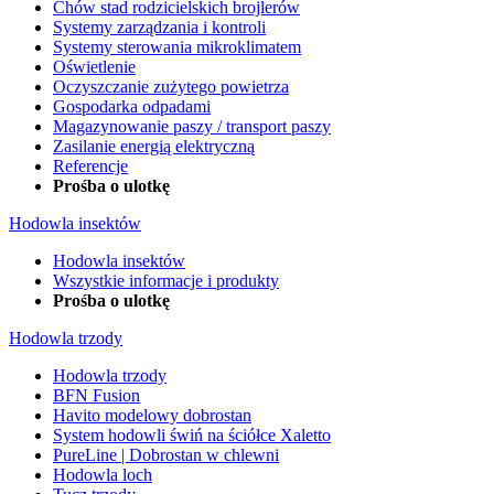
Chów stad rodzicielskich brojlerów
Systemy zarządzania i kontroli
Systemy sterowania mikroklimatem
Oświetlenie
Oczyszczanie zużytego powietrza
Gospodarka odpadami
Magazynowanie paszy / transport paszy
Zasilanie energią elektryczną
Referencje
Prośba o ulotkę
Hodowla insektów
Hodowla insektów
Wszystkie informacje i produkty
Prośba o ulotkę
Hodowla trzody
Hodowla trzody
BFN Fusion
Havito modelowy dobrostan
System hodowli świń na ściółce Xaletto
PureLine | Dobrostan w chlewni
Hodowla loch