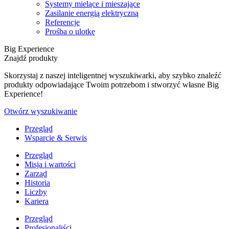
Systemy mielące i mieszające
Zasilanie energią elektryczną
Referencje
Prośba o ulotkę
Big Experience
Znajdź produkty
Skorzystaj z naszej inteligentnej wyszukiwarki, aby szybko znaleźć
produkty odpowiadające Twoim potrzebom i stworzyć własne Big
Experience!
Otwórz wyszukiwanie
Przegląd
Wsparcie & Serwis
Przegląd
Misja i wartości
Zarząd
Historia
Liczby
Kariera
Przegląd
Profesjonaliści