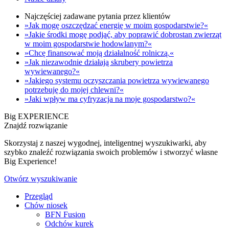
Najczęściej zadawane pytania przez klientów
»Jak mogę oszczędzać energię w moim gospodarstwie?«
»Jakie środki mogę podjąć, aby poprawić dobrostan zwierząt
w moim gospodarstwie hodowlanym?«
»Chcę finansować moją działalność rolniczą.«
»Jak niezawodnie działają skrubery powietrza
wywiewanego?«
»Jakiego systemu oczyszczania powietrza wywiewanego
potrzebuję do mojej chlewni?«
»Jaki wpływ ma cyfryzacja na moje gospodarstwo?«
Big EXPERIENCE
Znajdź rozwiązanie
Skorzystaj z naszej wygodnej, inteligentnej wyszukiwarki, aby
szybko znaleźć rozwiązania swoich problemów i stworzyć własne
Big Experience!
Otwórz wyszukiwanie
Przegląd
Chów niosek
BFN Fusion
Odchów kurek