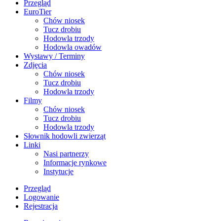
Przegląd
EuroTier
Chów niosek
Tucz drobiu
Hodowla trzody
Hodowla owadów
Wystawy / Terminy
Zdjęcia
Chów niosek
Tucz drobiu
Hodowla trzody
Filmy
Chów niosek
Tucz drobiu
Hodowla trzody
Słownik hodowli zwierząt
Linki
Nasi partnerzy
Informacje rynkowe
Instytucje
Przegląd
Logowanie
Rejestracja