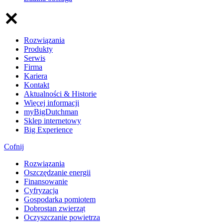
Rozwiązania
Produkty
Serwis
Firma
Kariera
Kontakt
Aktualności & Historie
Więcej informacji
myBigDutchman
Sklep internetowy
Big Experience
Cofnij
Rozwiązania
​Oszczędzanie energii
Finansowanie
Cyfryzacja
Gospodarka pomiotem
Dobrostan zwierząt
Oczyszczanie powietrza