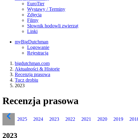
EuroTier
Wystawy / Terminy
Zdjęcia
Filmy
Słownik hodowli zwierząt
Linki
myBigDutchman
Logowanie
Rejestracja
bigdutchman.com
Aktualności & Historie
Recenzja prasowa
Tucz drobiu
2023
Recenzja prasowa
2025
2024
2023
2022
2021
2020
2019
201
2023