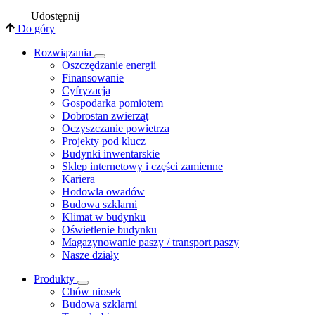
Udostępnij
Do góry
Rozwiązania
​Oszczędzanie energii
Finansowanie
Cyfryzacja
Gospodarka pomiotem
Dobrostan zwierząt
Oczyszczanie powietrza
Projekty pod klucz
Budynki inwentarskie
Sklep internetowy i części zamienne
Kariera
Hodowla owadów
Budowa szklarni
Klimat w budynku
Oświetlenie budynku
Magazynowanie paszy / transport paszy
Nasze działy
Produkty
Chów niosek
Budowa szklarni