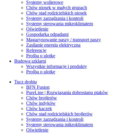
Systemy wolierowe
Chów niosek w małych grupach
Chów stad rodzicielskich niosek
Systemy zarządzania i kontroli
Systemy sterowania mikroklimatem
Oświetlenie
Gospodarka odpadami
Magazynowanie paszy / transport paszy
Zasilanie energią elektryczną
Referencje
Prośba o ulotkę
Budowa szklarni
Wszystkie informacje i produkty
Prośba o ulotkę
Tucz drobiu
BFN Fusion
PureLine | Rozwiązania dobrostanu ptaków
Chów brojlerów
Chów indyków
Chów kaczek
Chów stad rodzicielskich brojlerów
Systemy zarządzania i kontroli
Systemy sterowania mikroklimatem
Oświetlenie