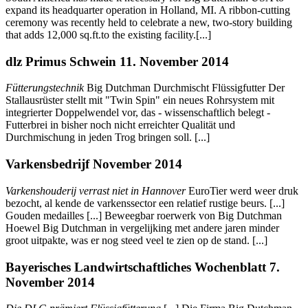
expand its headquarter operation in Holland, MI. A ribbon-cutting
ceremony was recently held to celebrate a new, two-story building
that adds 12,000 sq.ft.to the existing facility.[...]
dlz Primus Schwein 11. November 2014
Fütterungstechnik
Big Dutchman Durchmischt Flüssigfutter Der
Stallausrüster stellt mit "Twin Spin" ein neues Rohrsystem mit
integrierter Doppelwendel vor, das - wissenschaftlich belegt -
Futterbrei in bisher noch nicht erreichter Qualität und
Durchmischung in jeden Trog bringen soll. [...]
Varkensbedrijf November 2014
Varkenshouderij verrast niet in Hannover
EuroTier werd weer druk
bezocht, al kende de varkenssector een relatief rustige beurs. [...]
Gouden medailles [...] Beweegbar roerwerk von Big Dutchman
Hoewel Big Dutchman in vergelijking met andere jaren minder
groot uitpakte, was er nog steed veel te zien op de stand. [...]
Bayerisches Landwirtschaftliches Wochenblatt 7.
November 2014