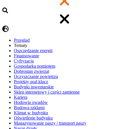
Przegląd
Tematy
​Oszczędzanie energii
Finansowanie
Cyfryzacja
Gospodarka pomiotem
Dobrostan zwierząt
Oczyszczanie powietrza
Projekty pod klucz
Budynki inwentarskie
Sklep internetowy i części zamienne
Kariera
Hodowla owadów
Budowa szklarni
Klimat w budynku
Oświetlenie budynku
Magazynowanie paszy / transport paszy
Nasze działy