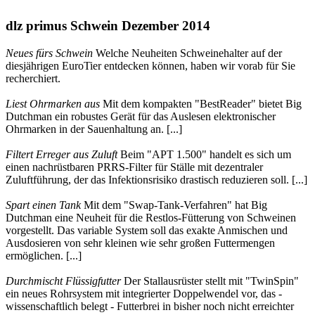
dlz primus Schwein Dezember 2014
Neues fürs Schwein
Welche Neuheiten Schweinehalter auf der
diesjährigen EuroTier entdecken können, haben wir vorab für Sie
recherchiert.
Liest Ohrmarken aus
Mit dem kompakten "BestReader" bietet Big
Dutchman ein robustes Gerät für das Auslesen elektronischer
Ohrmarken in der Sauenhaltung an. [...]
Filtert Erreger aus Zuluft
Beim "APT 1.500" handelt es sich um
einen nachrüstbaren PRRS-Filter für Ställe mit dezentraler
Zuluftführung, der das Infektionsrisiko drastisch reduzieren soll. [...]
Spart einen Tank
Mit dem "Swap-Tank-Verfahren" hat Big
Dutchman eine Neuheit für die Restlos-Fütterung von Schweinen
vorgestellt. Das variable System soll das exakte Anmischen und
Ausdosieren von sehr kleinen wie sehr großen Futtermengen
ermöglichen. [...]
Durchmischt Flüssigfutter
Der Stallausrüster stellt mit "TwinSpin"
ein neues Rohrsystem mit integrierter Doppelwendel vor, das -
wissenschaftlich belegt - Futterbrei in bisher noch nicht erreichter