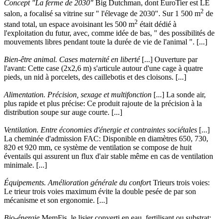
Concept "La ferme de 2030"
Big Dutchman, dont EuroTier est LE
2
salon, a focalisé sa vitrine sur " l'élevage de 2030". Sur 1 500 m
de
2
stand total, un espace avoisinant les 500 m
était dédié à
l'exploitation du futur, avec, comme idée de bas, " des possibilités de
mouvements libres pendant toute la durée de vie de l'animal ". [...]
Bien-être animal. Cases maternité en liberté
[...] Ouverture par
l'avant: Cette case (2x2,6 m) s'articule autour d'une cage à quatre
pieds, un nid à porcelets, des caillebotis et des cloisons. [...]
Alimentation. Précision, sexage et multifonction
[...] La sonde air,
plus rapide et plus précise: Ce produit rajoute de la précision à la
distribution soupe sur auge courte. [...]
Ventilation. Entre économies d'énergie et contraintes sociétales
[...]
La cheminée d'admission FAC: Disponible en diamètres 650, 730,
820 et 920 mm, ce système de ventilation se compose de huit
éventails qui assurent un flux d'air stable même en cas de ventilation
minimale. [...]
Équipements. Amélioration générale du confor
t Trieurs trois voies:
Le trieur trois voies maximum évite la double pesée de par son
mécanisme et son ergonomie. [...]
Bio-énergie
MemFis, le lisier converti en eau, fertilisant ou substrat: