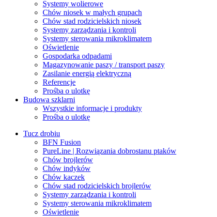
Systemy wolierowe
Chów niosek w małych grupach
Chów stad rodzicielskich niosek
Systemy zarządzania i kontroli
Systemy sterowania mikroklimatem
Oświetlenie
Gospodarka odpadami
Magazynowanie paszy / transport paszy
Zasilanie energią elektryczną
Referencje
Prośba o ulotkę
Budowa szklarni
Wszystkie informacje i produkty
Prośba o ulotkę
Tucz drobiu
BFN Fusion
PureLine | Rozwiązania dobrostanu ptaków
Chów brojlerów
Chów indyków
Chów kaczek
Chów stad rodzicielskich brojlerów
Systemy zarządzania i kontroli
Systemy sterowania mikroklimatem
Oświetlenie