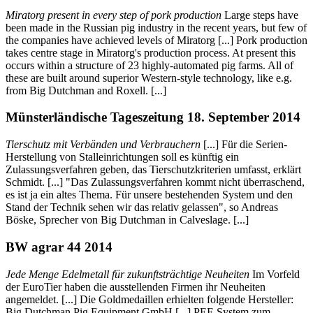
Miratorg present in every step of pork production
Large steps have
been made in the Russian pig industry in the recent years, but few of
the companies have achieved levels of Miratorg [...] Pork production
takes centre stage in Miratorg's production process. At present this
occurs within a structure of 23 highly-automated pig farms. All of
these are built around superior Western-style technology, like e.g.
from Big Dutchman and Roxell. [...]
Münsterländische Tageszeitung 18. September 2014
Tierschutz mit Verbänden und Verbrauchern
[...] Für die Serien-
Herstellung von Stalleinrichtungen soll es künftig ein
Zulassungsverfahren geben, das Tierschutzkriterien umfasst, erklärt
Schmidt. [...] "Das Zulassungsverfahren kommt nicht überraschend,
es ist ja ein altes Thema. Für unsere bestehenden System und den
Stand der Technik sehen wir das relativ gelassen", so Andreas
Böske, Sprecher von Big Dutchman in Calveslage. [...]
BW agrar 44 2014
Jede Menge Edelmetall für zukunftsträchtige Neuheiten
Im Vorfeld
der EuroTier haben die ausstellenden Firmen ihr Neuheiten
angemeldet. [...] Die Goldmedaillen erhielten folgende Hersteller:
Big Dutchman Pig Equipment GmbH [...] PEF-System zum