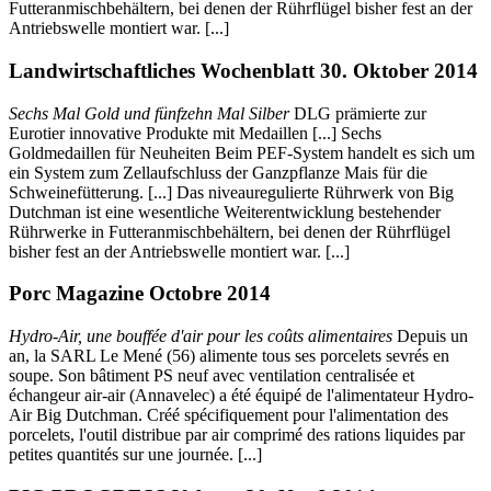
Futteranmischbehältern, bei denen der Rührflügel bisher fest an der
Antriebswelle montiert war. [...]
Landwirtschaftliches Wochenblatt 30. Oktober 2014
Sechs Mal Gold und fünfzehn Mal Silber
DLG prämierte zur
Eurotier innovative Produkte mit Medaillen [...] Sechs
Goldmedaillen für Neuheiten Beim PEF-System handelt es sich um
ein System zum Zellaufschluss der Ganzpflanze Mais für die
Schweinefütterung. [...] Das niveauregulierte Rührwerk von Big
Dutchman ist eine wesentliche Weiterentwicklung bestehender
Rührwerke in Futteranmischbehältern, bei denen der Rührflügel
bisher fest an der Antriebswelle montiert war. [...]
Porc Magazine Octobre 2014
Hydro-Air, une bouffée d'air pour les coûts alimentaires
Depuis un
an, la SARL Le Mené (56) alimente tous ses porcelets sevrés en
soupe. Son bâtiment PS neuf avec ventilation centralisée et
échangeur air-air (Annavelec) a été équipé de l'alimentateur Hydro-
Air Big Dutchman. Créé spécifiquement pour l'alimentation des
porcelets, l'outil distribue par air comprimé des rations liquides par
petites quantités sur une journée. [...]