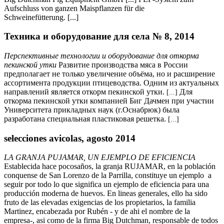
Aufschluss von ganzen Maispflanzen für die
Schweinefütterung. [...]
Техника и оборудование для села № 8, 2014
Перспективные технологии и оборудование для откорма
пекинской утки
Развитие производства мяса в России
предполагает не только увеличение объёма, но и расширение
ассортимента продукции птицеводства. Одним из актуальных
направлений является откорм пекинской утки.
Для
[...]
откорма пекинской утки компанией Биг Дачмен при участии
Университета прикладных наук (г.Оснабрюк) была
разработана специальная пластиковая решетка.
[...]
selecciones avicolas, agosto 2014
LA GRANJA PUJAMAR, UN EJEMPLO DE EFICIENCIA
Establecida hace pocosaños, la granja RUJAMAR, en la población
conquense de San Lorenzo de la Parrilla, constituye un ejemplo a
seguir por todo lo que significa un ejemplo de eficiencia para una
producción moderna de huevos. En lineas generales, ello ha sido
fruto de las elevadas exigencias de los propietarios, la familia
Martinez, encabezada por Rubén - y de ahi el nombre de la
empresa-, asi como de la firma Big Dutchman, responsable de todos