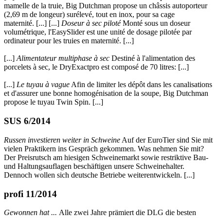
mamelle de la truie, Big Dutchman propose un châssis autoporteur
(2,69 m de longeur) surélevé, tout en inox, pour sa cage
maternité. [...] [...]
Doseur à sec piloté
Monté sous un doseur
volumétrique, l'EasySlider est une unité de dosage pilotée par
ordinateur pour les truies en maternité. [...]
[...]
Alimentateur multiphase à sec
Destiné à l'alimentation des
porcelets à sec, le DryExactpro est composé de 70 litres: [...]
[...]
Le tuyau à vague
Afin de limiter les dépôt dans les canalisations
et d'assurer une bonne homogénisation de la soupe, Big Dutchman
propose le tuyau Twin Spin. [...]
SUS 6/2014
Russen investieren weiter in Schweine
Auf der EuroTier sind Sie mit
vielen Praktikern ins Gespräch gekommen. Was nehmen Sie mit?
Der Preisrutsch am hiesigen Schweinemarkt sowie restriktive Bau-
und Haltungsauflagen beschäftigen unsere Schweinehalter.
Dennoch wollen sich deutsche Betriebe weiterentwickeln. [...]
profi 11/2014
Gewonnen hat ...
Alle zwei Jahre prämiert die DLG die besten