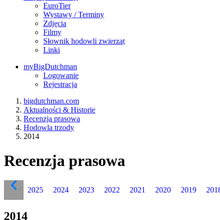
EuroTier
Wystawy / Terminy
Zdjęcia
Filmy
Słownik hodowli zwierząt
Linki
myBigDutchman
Logowanie
Rejestracja
bigdutchman.com
Aktualności & Historie
Recenzja prasowa
Hodowla trzody
2014
Recenzja prasowa
2025
2024
2023
2022
2021
2020
2019
201
2014