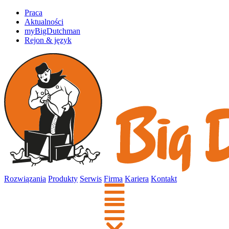
Praca
Aktualności
myBigDutchman
Rejon & język
Rozwiązania
Produkty
Serwis
Firma
Kariera
Kontakt