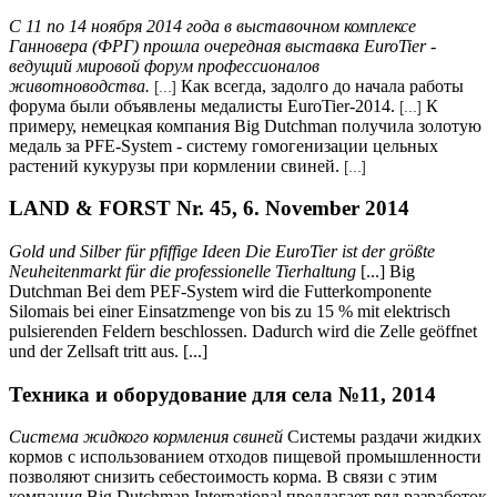
С 11 по 14 ноября 2014 года в выставочном комплексе
Ганновера (ФРГ) прошла очередная выставка EuroTier -
ведущий мировой форум профессионалов
животноводства.
Как всегда, задолго до начала работы
[...]
форума были объявлены медалисты EuroTier-2014.
К
[...]
примеру, немецкая компания Big Dutchman получила золотую
медаль за PFE-System - систему гомогенизации цельных
растений кукурузы при кормлении свиней.
[...]
LAND & FORST Nr. 45, 6. November 2014
Gold und Silber für pfiffige Ideen Die EuroTier ist der größte
Neuheitenmarkt für die professionelle Tierhaltung
[...] Big
Dutchman Bei dem PEF-System wird die Futterkomponente
Silomais bei einer Einsatzmenge von bis zu 15 % mit elektrisch
pulsierenden Feldern beschlossen. Dadurch wird die Zelle geöffnet
und der Zellsaft tritt aus. [...]
Техника и оборудование для села №11, 2014
Система жидкого кормления свиней
Системы раздачи жидких
кормов с использованием отходов пищевой промышленности
позволяют снизить себестоимость корма. В связи с этим
компания Big Dutchman International предлагает ряд разработок