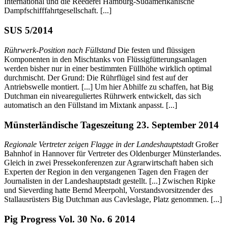
International und die Reederei Hamburg-Südamerikanische
Dampfschifffahrtgesellschaft. [...]
SUS 5/2014
Rührwerk-Position nach Füllstand
Die festen und flüssigen
Komponenten in den Mischtanks von Flüssigfütterungsanlagen
werden bisher nur in einer bestimmten Füllhöhe wirklich optimal
durchmischt. Der Grund: Die Rührflügel sind fest auf der
Antriebswelle montiert. [...] Um hier Abhilfe zu schaffen, hat Big
Dutchman ein niveareguliertes Rührwerk entwickelt, das sich
automatisch an den Füllstand im Mixtank anpasst. [...]
Münsterländische Tageszeitung 23. September 2014
Regionale Vertreter zeigen Flagge in der Landeshauptstadt
Großer
Bahnhof in Hannover für Vertreter des Oldenburger Münsterlandes.
Gleich in zwei Pressekonferenzen zur Agrarwirtschaft haben sich
Experten der Region in den vergangenen Tagen den Fragen der
Journalisten in der Landeshauptstadt gestellt. [...] Zwischen Ripke
und Sieverding hatte Bernd Meerpohl, Vorstandsvorsitzender des
Stallausrüsters Big Dutchman aus Cavleslage, Platz genommen. [...]
Pig Progress Vol. 30 No. 6 2014