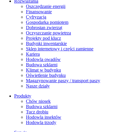
Rozwiązania
​Oszczędzanie energii
Finansowanie
Cyfryzacja
Gospodarka pomiotem
Dobrostan zwierząt
Oczyszczanie powietrza
Projekty pod klucz
Budynki inwentarskie
Sklep internetowy i części zamienne
Kariera
Hodowla owadów
Budowa szklarni
Klimat w budynku
Oświetlenie budynku
Magazynowanie paszy / transport paszy
Nasze działy
Produkty
Chów niosek
Budowa szklarni
Tucz drobiu
Hodowla insektów
Hodowla trzody