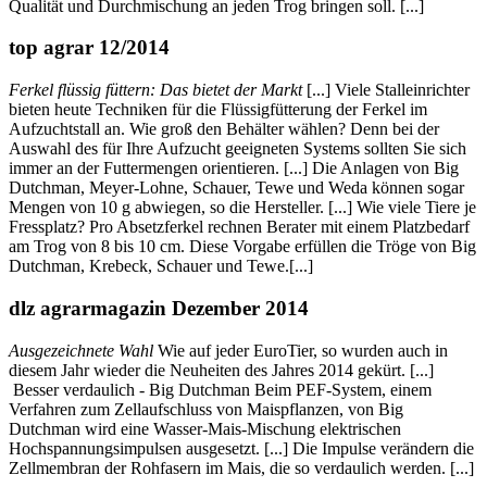
Qualität und Durchmischung an jeden Trog bringen soll. [...]
top agrar 12/2014
Ferkel flüssig füttern: Das bietet der Markt
[...] Viele Stalleinrichter
bieten heute Techniken für die Flüssigfütterung der Ferkel im
Aufzuchtstall an. Wie groß den Behälter wählen? Denn bei der
Auswahl des für Ihre Aufzucht geeigneten Systems sollten Sie sich
immer an der Futtermengen orientieren. [...] Die Anlagen von Big
Dutchman, Meyer-Lohne, Schauer, Tewe und Weda können sogar
Mengen von 10 g abwiegen, so die Hersteller. [...] Wie viele Tiere je
Fressplatz? Pro Absetzferkel rechnen Berater mit einem Platzbedarf
am Trog von 8 bis 10 cm. Diese Vorgabe erfüllen die Tröge von Big
Dutchman, Krebeck, Schauer und Tewe.[...]
dlz agrarmagazin Dezember 2014
Ausgezeichnete Wahl
Wie auf jeder EuroTier, so wurden auch in
diesem Jahr wieder die Neuheiten des Jahres 2014 gekürt. [...]
Besser verdaulich - Big Dutchman Beim PEF-System, einem
Verfahren zum Zellaufschluss von Maispflanzen, von Big
Dutchman wird eine Wasser-Mais-Mischung elektrischen
Hochspannungsimpulsen ausgesetzt. [...] Die Impulse verändern die
Zellmembran der Rohfasern im Mais, die so verdaulich werden. [...]