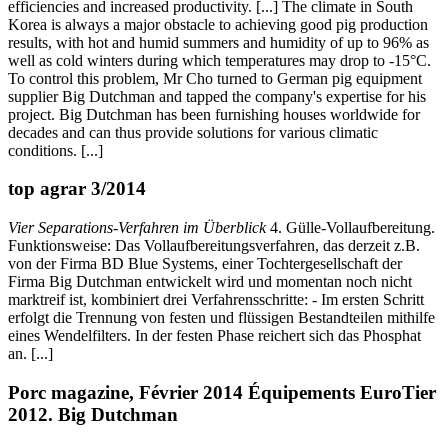
efficiencies and increased productivity. [...] The climate in South
Korea is always a major obstacle to achieving good pig production
results, with hot and humid summers and humidity of up to 96% as
well as cold winters during which temperatures may drop to -15°C.
To control this problem, Mr Cho turned to German pig equipment
supplier Big Dutchman and tapped the company's expertise for his
project. Big Dutchman has been furnishing houses worldwide for
decades and can thus provide solutions for various climatic
conditions. [...]
top agrar 3/2014
Vier Separations-Verfahren im Überblick
4. Gülle-Vollaufbereitung.
Funktionsweise: Das Vollaufbereitungsverfahren, das derzeit z.B.
von der Firma BD Blue Systems, einer Tochtergesellschaft der
Firma Big Dutchman entwickelt wird und momentan noch nicht
marktreif ist, kombiniert drei Verfahrensschritte: - Im ersten Schritt
erfolgt die Trennung von festen und flüssigen Bestandteilen mithilfe
eines Wendelfilters. In der festen Phase reichert sich das Phosphat
an. [...]
Porc magazine, Février 2014 Équipements EuroTier
2012. Big Dutchman