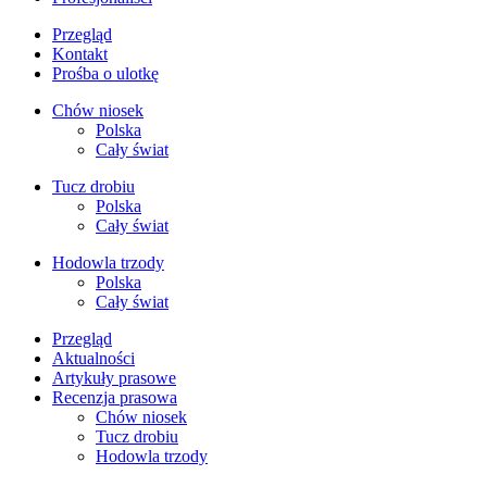
Przegląd
Kontakt
Prośba o ulotkę
Chów niosek
Polska
Cały świat
Tucz drobiu
Polska
Cały świat
Hodowla trzody
Polska
Cały świat
Przegląd
Aktualności
Artykuły prasowe
Recenzja prasowa
Chów niosek
Tucz drobiu
Hodowla trzody