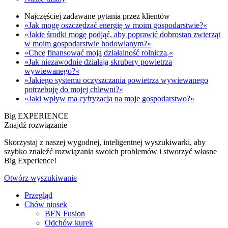
Najczęściej zadawane pytania przez klientów
»Jak mogę oszczędzać energię w moim gospodarstwie?«
»Jakie środki mogę podjąć, aby poprawić dobrostan zwierząt
w moim gospodarstwie hodowlanym?«
»Chcę finansować moją działalność rolniczą.«
»Jak niezawodnie działają skrubery powietrza
wywiewanego?«
»Jakiego systemu oczyszczania powietrza wywiewanego
potrzebuję do mojej chlewni?«
»Jaki wpływ ma cyfryzacja na moje gospodarstwo?«
Big EXPERIENCE
Znajdź rozwiązanie
Skorzystaj z naszej wygodnej, inteligentnej wyszukiwarki, aby
szybko znaleźć rozwiązania swoich problemów i stworzyć własne
Big Experience!
Otwórz wyszukiwanie
Przegląd
Chów niosek
BFN Fusion
Odchów kurek