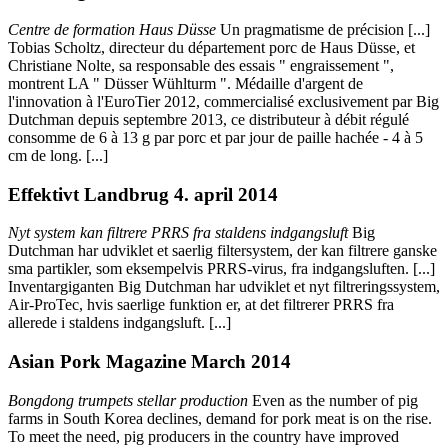
Centre de formation Haus Düsse
Un pragmatisme de précision [...]
Tobias Scholtz, directeur du département porc de Haus Düsse, et
Christiane Nolte, sa responsable des essais " engraissement ",
montrent LA " Düsser Wühlturm ". Médaille d'argent de
l'innovation à l'EuroTier 2012, commercialisé exclusivement par Big
Dutchman depuis septembre 2013, ce distributeur à débit régulé
consomme de 6 à 13 g par porc et par jour de paille hachée - 4 à 5
cm de long. [...]
Effektivt Landbrug 4. april 2014
Nyt system kan filtrere PRRS fra staldens indgangsluft
Big
Dutchman har udviklet et saerlig filtersystem, der kan filtrere ganske
sma partikler, som eksempelvis PRRS-virus, fra indgangsluften. [...]
Inventargiganten Big Dutchman har udviklet et nyt filtreringssystem,
Air-ProTec, hvis saerlige funktion er, at det filtrerer PRRS fra
allerede i staldens indgangsluft. [...]
Asian Pork Magazine March 2014
Bongdong trumpets stellar production
Even as the number of pig
farms in South Korea declines, demand for pork meat is on the rise.
To meet the need, pig producers in the country have improved