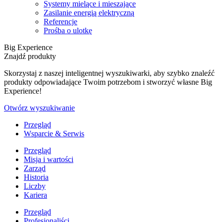
Systemy mielące i mieszające
Zasilanie energią elektryczną
Referencje
Prośba o ulotkę
Big Experience
Znajdź produkty
Skorzystaj z naszej inteligentnej wyszukiwarki, aby szybko znaleźć
produkty odpowiadające Twoim potrzebom i stworzyć własne Big
Experience!
Otwórz wyszukiwanie
Przegląd
Wsparcie & Serwis
Przegląd
Misja i wartości
Zarząd
Historia
Liczby
Kariera
Przegląd
Profesjonaliści