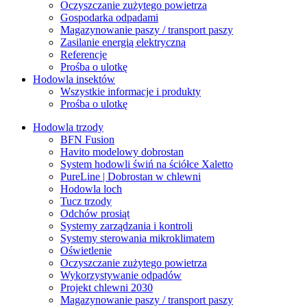
Oczyszczanie zużytego powietrza
Gospodarka odpadami
Magazynowanie paszy / transport paszy
Zasilanie energią elektryczną
Referencje
Prośba o ulotkę
Hodowla insektów
Wszystkie informacje i produkty
Prośba o ulotkę
Hodowla trzody
BFN Fusion
Havito modelowy dobrostan
System hodowli świń na ściółce Xaletto
PureLine | Dobrostan w chlewni
Hodowla loch
Tucz trzody
Odchów prosiąt
Systemy zarządzania i kontroli
Systemy sterowania mikroklimatem
Oświetlenie
Oczyszczanie zużytego powietrza
Wykorzystywanie odpadów
Projekt chlewni 2030
Magazynowanie paszy / transport paszy