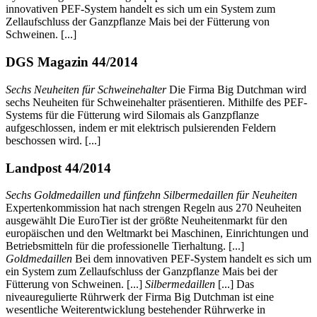
innovativen PEF-System handelt es sich um ein System zum
Zellaufschluss der Ganzpflanze Mais bei der Fütterung von
Schweinen. [...]
DGS Magazin 44/2014
Sechs Neuheiten für Schweinehalter
Die Firma Big Dutchman wird
sechs Neuheiten für Schweinehalter präsentieren. Mithilfe des PEF-
Systems für die Fütterung wird Silomais als Ganzpflanze
aufgeschlossen, indem er mit elektrisch pulsierenden Feldern
beschossen wird. [...]
Landpost 44/2014
Sechs Goldmedaillen und fünfzehn Silbermedaillen für Neuheiten
Expertenkommission hat nach strengen Regeln aus 270 Neuheiten
ausgewählt Die EuroTier ist der größte Neuheitenmarkt für den
europäischen und den Weltmarkt bei Maschinen, Einrichtungen und
Betriebsmitteln für die professionelle Tierhaltung. [...]
Goldmedaillen
Bei dem innovativen PEF-System handelt es sich um
ein System zum Zellaufschluss der Ganzpflanze Mais bei der
Fütterung von Schweinen. [...]
Silbermedaillen
[...] Das
niveauregulierte Rührwerk der Firma Big Dutchman ist eine
wesentliche Weiterentwicklung bestehender Rührwerke in