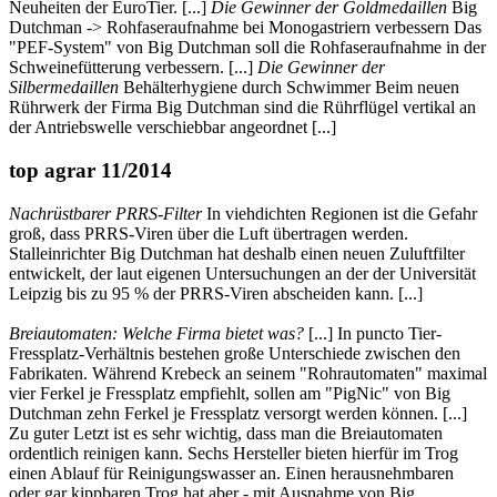
Neuheiten der EuroTier. [...]
Die Gewinner der Goldmedaillen
Big
Dutchman -> Rohfaseraufnahme bei Monogastriern verbessern Das
"PEF-System" von Big Dutchman soll die Rohfaseraufnahme in der
Schweinefütterung verbessern. [...]
Die Gewinner der
Silbermedaillen
Behälterhygiene durch Schwimmer Beim neuen
Rührwerk der Firma Big Dutchman sind die Rührflügel vertikal an
der Antriebswelle verschiebbar angeordnet [...]
top agrar 11/2014
Nachrüstbarer PRRS-Filter
In viehdichten Regionen ist die Gefahr
groß, dass PRRS-Viren über die Luft übertragen werden.
Stalleinrichter Big Dutchman hat deshalb einen neuen Zuluftfilter
entwickelt, der laut eigenen Untersuchungen an der der Universität
Leipzig bis zu 95 % der PRRS-Viren abscheiden kann. [...]
Breiautomaten: Welche Firma bietet was?
[...] In puncto Tier-
Fressplatz-Verhältnis bestehen große Unterschiede zwischen den
Fabrikaten. Während Krebeck an seinem "Rohrautomaten" maximal
vier Ferkel je Fressplatz empfiehlt, sollen am "PigNic" von Big
Dutchman zehn Ferkel je Fressplatz versorgt werden können. [...]
Zu guter Letzt ist es sehr wichtig, dass man die Breiautomaten
ordentlich reinigen kann. Sechs Hersteller bieten hierfür im Trog
einen Ablauf für Reinigungswasser an. Einen herausnehmbaren
oder gar kippbaren Trog hat aber - mit Ausnahme von Big