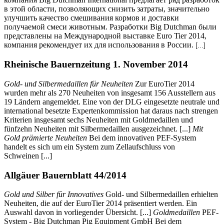
в этой области, позволяющих снизить затраты, значительно
улучшить качество смешивания кормов и доставки
получаемой смеси животным. Разработки Big Dutchman были
представлены на Международной выставке Euro Tier 2014,
компания рекомендует их для использования в России.
[...]
Rheinische Bauernzeitung 1. November 2014
Gold- und Silbermedaillen für Neuheiten
Zur EuroTier 2014
wurden mehr als 270 Neuheiten von insgesamt 156 Ausstellern aus
19 Ländern angemeldet. Eine von der DLG eingesetzte neutrale und
international besetzte Expertenkommission hat daraus nach strengen
Kriterien insgesamt sechs Neuheiten mit Goldmedaillen und
fünfzehn Neuheiten mit Silbermedaillen ausgezeichnet. [...]
Mit
Gold prämierte Neuheiten
Bei dem innovativen PEF-System
handelt es sich um ein System zum Zellaufschluss von
Schweinen [...]
Allgäuer Bauernblatt 44/2014
Gold und Silber für Innovatives
Gold- und Silbermedaillen erhielten
Neuheiten, die auf der EuroTier 2014 präsentiert werden. Ein
Auswahl davon in vorliegender Übersicht. [...]
Goldmedaillen
PEF-
System - Big Dutchman Pig Equipment GmbH Bei dem