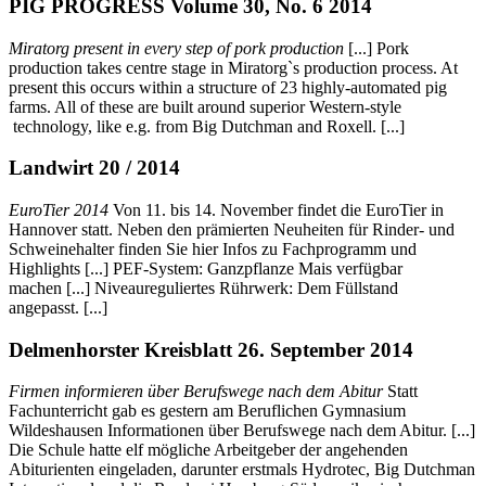
PIG PROGRESS Volume 30, No. 6 2014
Miratorg present in every step of pork production
[...] Pork
production takes centre stage in Miratorg`s production process. At
present this occurs within a structure of 23 highly-automated pig
farms. All of these are built around superior Western-style
technology, like e.g. from Big Dutchman and Roxell. [...]
Landwirt 20 / 2014
EuroTier 2014
Von 11. bis 14. November findet die EuroTier in
Hannover statt. Neben den prämierten Neuheiten für Rinder- und
Schweinehalter finden Sie hier Infos zu Fachprogramm und
Highlights [...] PEF-System: Ganzpflanze Mais verfügbar
machen [...] Niveaureguliertes Rührwerk: Dem Füllstand
angepasst. [...]
Delmenhorster Kreisblatt 26. September 2014
Firmen informieren über Berufswege nach dem Abitur
Statt
Fachunterricht gab es gestern am Beruflichen Gymnasium
Wildeshausen Informationen über Berufswege nach dem Abitur. [...]
Die Schule hatte elf mögliche Arbeitgeber der angehenden
Abiturienten eingeladen, darunter erstmals Hydrotec, Big Dutchman