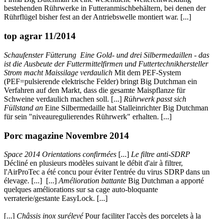
bestehenden Rührwerke in Futteranmischbehältern, bei denen der
Rührflügel bisher fest an der Antriebswelle montiert war. [...]
top agrar 11/2014
Schaufenster Fütterung Eine Gold- und drei Silbermedaillen - das
ist die Ausbeute der Futtermittelfirmen und Futtertechnikhersteller
Strom macht Maissilage verdaulich
Mit dem PEF-System
(PEF=pulsierende elektrische Felder) bringt Big Dutchman ein
Verfahren auf den Markt, dass die gesamte Maispflanze für
Schweine verdaulich machen soll. [...]
Rührwerk passt sich
Füllstand an
Eine Silbermedaille hat Stalleinrichter Big Dutchman
für sein "niveauregulierendes Rührwerk" erhalten. [...]
Porc magazine Novembre 2014
Space 2014 Orientations confirmées
[...]
Le filtre anti-SDRP
Décliné en plusieurs modèles suivant le débit d'air à filtrer,
l'AirProTec a été concu pour éviter l'entrée du virus SDRP dans un
élevage. [...] [...]
Amélioration battante
Big Dutchman a apporté
quelques améliorations sur sa cage auto-bloquante
verraterie/gestante EasyLock. [...]
[...]
Châssis inox surélevé
Pour faciliter l'accès des porcelets à la