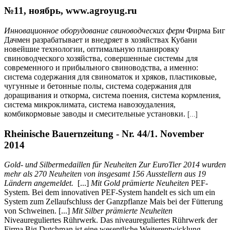
№11, ноябрь, www.agroyug.ru
Инновационное оборудование свиноводческих ферм
Фирма Биг
Дачмен разрабатывает и внедряет в хозяйствах Кубани
новейшие технологии, оптимальную планировку
свиноводческого хозяйства, совершенные системы для
современного и прибыльного свиноводства, а именно:
система содержания для свиноматок и хряков, пластиковые,
чугунные и бетонные полы, система содержания для
доращивания и откорма, система поения, система кормления,
система микроклимата, система навозоудаления,
комбикормовые заводы и смесительные установки.
[...]
Rheinische Bauernzeitung - Nr. 44/1. November
2014
Gold- und Silbermedaillen für Neuheiten Zur EuroTier 2014 wurden
mehr als 270 Neuheiten von insgesamt 156 Ausstellern aus 19
Ländern angemeldet.
[...]
Mit Gold prämierte Neuheiten
PEF-
System. Bei dem innovativen PEF-System handelt es sich um ein
System zum Zellaufschluss der Ganzpflanze Mais bei der Fütterung
von Schweinen. [...]
Mit Silber prämierte Neuheiten
Niveaureguliertes Rührwerk. Das niveaureguliertes Rührwerk der
Firma Big Dutchman ist eine wesentliche Weiterentwicklung