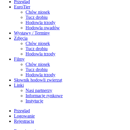
Przegląd
EuroTier
Chów niosek
Tucz drobiu
Hodowla trzody
Hodowla owadów
Wystawy / Terminy
Zdjęcia
Chów niosek
Tucz drobiu
Hodowla trzody
Filmy
Chów niosek
Tucz drobiu
Hodowla trzody
Słownik hodowli zwierząt
Linki
Nasi partnerzy
Informacje rynkowe
Instytucje
Przegląd
Logowanie
Rejestracja