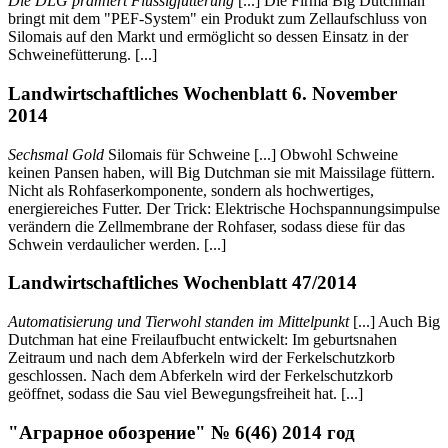
Die DLG prämiert Flüssigfütterung
[...] Die Firma Big Dutchman
bringt mit dem "PEF-System" ein Produkt zum Zellaufschluss von
Silomais auf den Markt und ermöglicht so dessen Einsatz in der
Schweinefütterung. [...]
Landwirtschaftliches Wochenblatt 6. November
2014
Sechsmal Gold
Silomais für Schweine [...] Obwohl Schweine
keinen Pansen haben, will Big Dutchman sie mit Maissilage füttern.
Nicht als Rohfaserkomponente, sondern als hochwertiges,
energiereiches Futter. Der Trick: Elektrische Hochspannungsimpulse
verändern die Zellmembrane der Rohfaser, sodass diese für das
Schwein verdaulicher werden. [...]
Landwirtschaftliches Wochenblatt 47/2014
Automatisierung und Tierwohl standen im Mittelpunkt
[...] Auch Big
Dutchman hat eine Freilaufbucht entwickelt: Im geburtsnahen
Zeitraum und nach dem Abferkeln wird der Ferkelschutzkorb
geschlossen. Nach dem Abferkeln wird der Ferkelschutzkorb
geöffnet, sodass die Sau viel Bewegungsfreiheit hat. [...]
"Аграрное обозрение" № 6(46) 2014 год