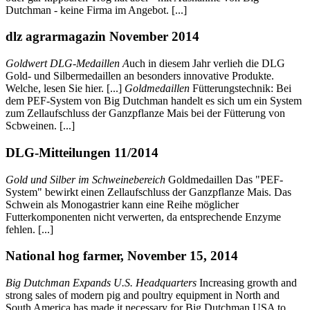
Dutchman - keine Firma im Angebot. [...]
dlz agrarmagazin November 2014
Goldwert DLG-Medaillen A
uch in diesem Jahr verlieh die DLG
Gold- und Silbermedaillen an besonders innovative Produkte.
Welche, lesen Sie hier. [...]
Goldmedaillen
Fütterungstechnik: Bei
dem PEF-System von Big Dutchman handelt es sich um ein System
zum Zellaufschluss der Ganzpflanze Mais bei der Fütterung von
Scbweinen. [...]
DLG-Mitteilungen 11/2014
Gold und Silber im Schweinebereich
Goldmedaillen Das "PEF-
System" bewirkt einen Zellaufschluss der Ganzpflanze Mais. Das
Schwein als Monogastrier kann eine Reihe möglicher
Futterkomponenten nicht verwerten, da entsprechende Enzyme
fehlen. [...]
National hog farmer, November 15, 2014
Big Dutchman Expands U.S. Headquarters
Increasing growth and
strong sales of modern pig and poultry equipment in North and
South America has made it necessary for Big Dutchman USA to