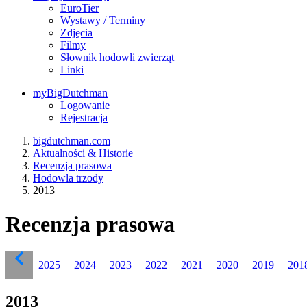
EuroTier
Wystawy / Terminy
Zdjęcia
Filmy
Słownik hodowli zwierząt
Linki
myBigDutchman
Logowanie
Rejestracja
bigdutchman.com
Aktualności & Historie
Recenzja prasowa
Hodowla trzody
2013
Recenzja prasowa
2025
2024
2023
2022
2021
2020
2019
201
2013