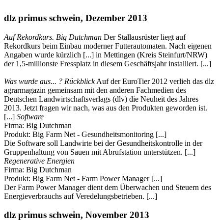
dlz primus schwein, Dezember 2013
Auf Rekordkurs. Big Dutchman
Der Stallausrüster liegt auf
Rekordkurs beim Einbau moderner Futterautomaten. Nach eigenen
Angaben wurde kürzlich [...] in Mettingen (Kreis Steinfurt/NRW)
der 1,5-millionste Fressplatz in diesem Geschäftsjahr installiert. [...]
Was wurde aus... ? Rückblick
Auf der EuroTier 2012 verlieh das dlz
agrarmagazin gemeinsam mit den anderen Fachmedien des
Deutschen Landwirtschaftsverlags (dlv) die Neuheit des Jahres
2013. Jetzt fragen wir nach, was aus den Produkten geworden ist.
[...]
Software
Firma: Big Dutchman
Produkt: Big Farm Net - Gesundheitsmonitoring [...]
Die Software soll Landwirte bei der Gesundheitskontrolle in der
Gruppenhaltung von Sauen mit Abrufstation unterstützen. [...]
Regenerative Energien
Firma: Big Dutchman
Produkt: Big Farm Net - Farm Power Manager [...]
Der Farm Power Manager dient dem Überwachen und Steuern des
Energieverbrauchs auf Veredelungsbetrieben. [...]
dlz primus schwein, November 2013