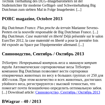
Technik Tierhaltung des DLG-Imagebarometers ist der
Stalleinrichter für moderne Geflügel- und Schweinehaltung Big
Dutchman zum siebten Mal in Folge Imagebester. [...]
PORC magazine, Octobre 2013
Big Dutchman France. Plus proche du terrain
Marianne Seveno-
Peeters est la nouvelle responsable de Big Dutchman France. [...]
Big Dutchman. Case maternité en liberté
Déjà présentée sur le salon
EuroTier 2012, la case maternité en liberté a pour la première fois
été exposée au Space par l'équipementier allemand. [...]
Свиноводство, Сентябрь / Октябрь 2013
TriSortpro: Непрерывный контроль веса и минимум затрат
труда
Автоматические сортировочные весы TriSortpro
компании Big Dutchman позволяют вести сортировки
откормочных животных по весу в больших группах от 250 для
400 голов. При этом количество и всех животных, достигших
убойного веса, регистрируются с высокой точностью, что
помогает почти безошибочно определить оптимальную забоя.
[...] Download article:
Свиноводство, Сентябрь / Октябрь 2013
BWagrar - 40 / 2013