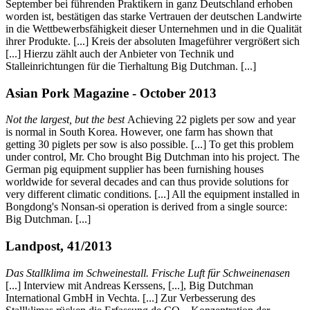
September bei führenden Praktikern in ganz Deutschland erhoben
worden ist, bestätigen das starke Vertrauen der deutschen Landwirte
in die Wettbewerbsfähigkeit dieser Unternehmen und in die Qualität
ihrer Produkte. [...] Kreis der absoluten Imageführer vergrößert sich
[...] Hierzu zählt auch der Anbieter von Technik und
Stalleinrichtungen für die Tierhaltung Big Dutchman. [...]
Asian Pork Magazine - October 2013
Not the largest, but the best
Achieving 22 piglets per sow and year
is normal in South Korea. However, one farm has shown that
getting 30 piglets per sow is also possible. [...] To get this problem
under control, Mr. Cho brought Big Dutchman into his project. The
German pig equipment supplier has been furnishing houses
worldwide for several decades and can thus provide solutions for
very different climatic conditions. [...] All the equipment installed in
Bongdong's Nonsan-si operation is derived from a single source:
Big Dutchman. [...]
Landpost, 41/2013
Das Stallklima im Schweinestall. Frische Luft für Schweinenasen
[...] Interview mit Andreas Kerssens, [...], Big Dutchman
International GmbH in Vechta. [...] Zur Verbesserung des