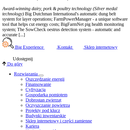
Award-winning dairy, pork & poultry technology (Silver medal
technology)
Big Dutchman International's automatic dung belt
system for layer operations; FarmPowerManager - a unique software
tool that helps cut energy costs; BigFarmNet pig health monitoring
system; The SowCheck oestrus detection system - automatic and
accurate [...]
Big Experience
Kontakt
Sklep internetowy
Udostępnij
Do góry
Rozwiązania
​Oszczędzanie energii
Finansowanie
Cyfryzacja
Gospodarka pomiotem
Dobrostan zwierząt
Oczyszczanie powietrza
Projekty pod klucz
Budynki inwentarskie
Sklep internetowy i części zamienne
Kariera