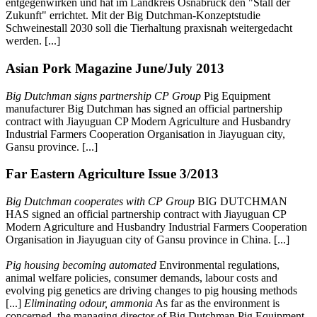
entgegenwirken und hat im Landkreis Osnabrück den "Stall der
Zukunft" errichtet. Mit der Big Dutchman-Konzeptstudie
Schweinestall 2030 soll die Tierhaltung praxisnah weitergedacht
werden. [...]
Asian Pork Magazine June/July 2013
Big Dutchman signs partnership CP Group
Pig Equipment
manufacturer Big Dutchman has signed an official partnership
contract with Jiayuguan CP Modern Agriculture and Husbandry
Industrial Farmers Cooperation Organisation in Jiayuguan city,
Gansu province. [...]
Far Eastern Agriculture Issue 3/2013
Big Dutchman cooperates with CP Group
BIG DUTCHMAN
HAS signed an official partnership contract with Jiayuguan CP
Modern Agriculture and Husbandry Industrial Farmers Cooperation
Organisation in Jiayuguan city of Gansu province in China. [...]
Pig housing becoming automated
Environmental regulations,
animal welfare policies, consumer demands, labour costs and
evolving pig genetics are driving changes to pig housing methods
[...]
Eliminating odour, ammonia
As far as the environment is
concerned, the managing director of Big Dutchman Pig Equipment,