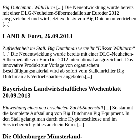
Big Dutchman. WühlTurm
[...] Die Neuentwicklung wurde bereits
mit einer DLG-Neuheiten-Silbermedaille zur Eurotier 2012
ausgezeichnet und wird jetzt exklusiv von Big Dutchman vertrieben.
[...]
LAND & Forst, 26.09.2013
Zufriedenheit im Stall: Big Dutchman vertreibt "Düsser Wühlturm"
[...] Die Neuentwicklung wurde bereits mit einer DLG-Neuheiten-
Silbermedaille zur EuroTier 2012 international ausgezeichnet. Das
innovative Produkt zur Vorlage von organischem
Beschäftigungsmaterial wird ab sofort vom Stalleinrichter Big
Dutchman als Vertriebspartner angeboten.[...]
Bayerisches Landwirtschaftliches Wochenblatt
20.09.2013
Einweihung eines neu errichteten Zucht-Sauenstall
[...] So stammt
die komplette Aufstallung von Big Dutchman Pig Equipment. In
den Stall gelangt man durch eine Hygieneschleuse und im
Servicebereich gibt es auch ein Büro. [...]
Die Oldenburger Münsterland-