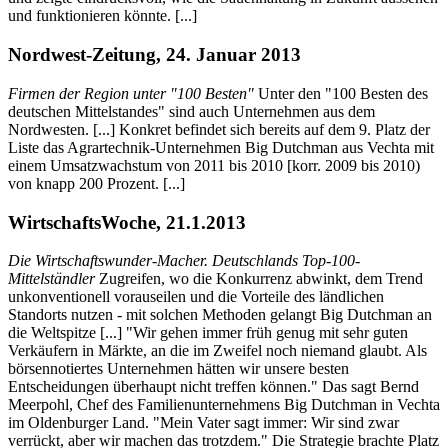
und funktionieren könnte. [...]
Nordwest-Zeitung, 24. Januar 2013
Firmen der Region unter "100 Besten"
Unter den "100 Besten des
deutschen Mittelstandes" sind auch Unternehmen aus dem
Nordwesten. [...] Konkret befindet sich bereits auf dem 9. Platz der
Liste das Agrartechnik-Unternehmen Big Dutchman aus Vechta mit
einem Umsatzwachstum von 2011 bis 2010 [korr. 2009 bis 2010)
von knapp 200 Prozent. [...]
WirtschaftsWoche, 21.1.2013
Die Wirtschaftswunder-Macher. Deutschlands Top-100-
Mittelständler
Zugreifen, wo die Konkurrenz abwinkt, dem Trend
unkonventionell vorauseilen und die Vorteile des ländlichen
Standorts nutzen - mit solchen Methoden gelangt Big Dutchman an
die Weltspitze [...] "Wir gehen immer früh genug mit sehr guten
Verkäufern in Märkte, an die im Zweifel noch niemand glaubt. Als
börsennotiertes Unternehmen hätten wir unsere besten
Entscheidungen überhaupt nicht treffen können." Das sagt Bernd
Meerpohl, Chef des Familienunternehmens Big Dutchman in Vechta
im Oldenburger Land. "Mein Vater sagt immer: Wir sind zwar
verrückt, aber wir machen das trotzdem." Die Strategie brachte Platz