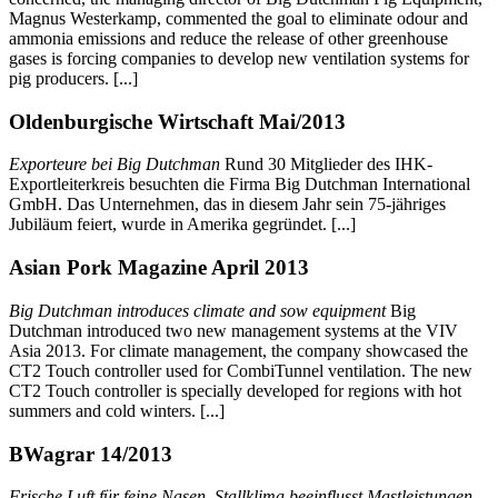
Magnus Westerkamp, commented the goal to eliminate odour and
ammonia emissions and reduce the release of other greenhouse
gases is forcing companies to develop new ventilation systems for
pig producers. [...]
Oldenburgische Wirtschaft Mai/2013
Exporteure bei Big Dutchman
Rund 30 Mitglieder des IHK-
Exportleiterkreis besuchten die Firma Big Dutchman International
GmbH. Das Unternehmen, das in diesem Jahr sein 75-jähriges
Jubiläum feiert, wurde in Amerika gegründet. [...]
Asian Pork Magazine April 2013
Big Dutchman introduces climate and sow equipment
Big
Dutchman introduced two new management systems at the VIV
Asia 2013. For climate management, the company showcased the
CT2 Touch controller used for CombiTunnel ventilation. The new
CT2 Touch controller is specially developed for regions with hot
summers and cold winters. [...]
BWagrar 14/2013
Frische Luft für feine Nasen. Stallklima beeinflusst Mastleistungen