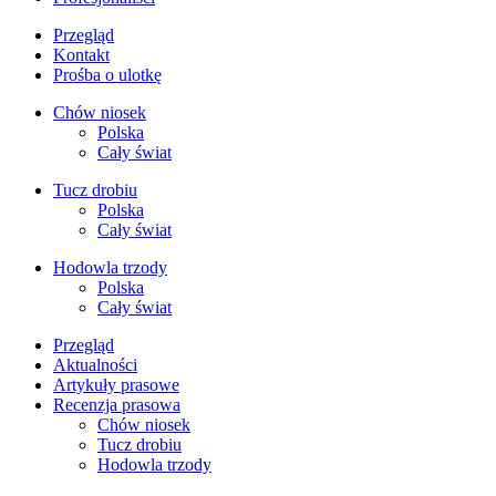
Przegląd
Kontakt
Prośba o ulotkę
Chów niosek
Polska
Cały świat
Tucz drobiu
Polska
Cały świat
Hodowla trzody
Polska
Cały świat
Przegląd
Aktualności
Artykuły prasowe
Recenzja prasowa
Chów niosek
Tucz drobiu
Hodowla trzody