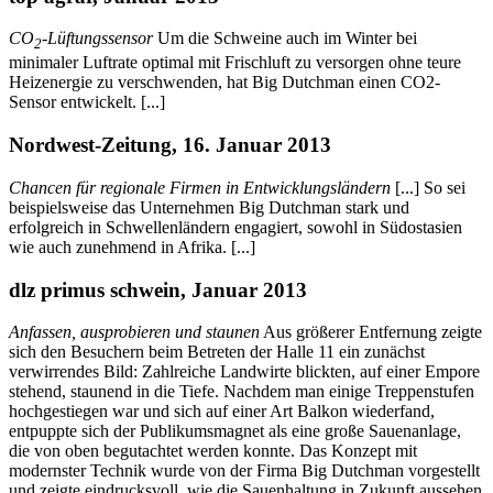
CO
-Lüftungssensor
Um die Schweine auch im Winter bei
2
minimaler Luftrate optimal mit Frischluft zu versorgen ohne teure
Heizenergie zu verschwenden, hat Big Dutchman einen CO2-
Sensor entwickelt. [...]
Nordwest-Zeitung, 16. Januar 2013
Chancen für regionale Firmen in Entwicklungsländern
[...] So sei
beispielsweise das Unternehmen Big Dutchman stark und
erfolgreich in Schwellenländern engagiert, sowohl in Südostasien
wie auch zunehmend in Afrika. [...]
dlz primus schwein, Januar 2013
Anfassen, ausprobieren und staunen
Aus größerer Entfernung zeigte
sich den Besuchern beim Betreten der Halle 11 ein zunächst
verwirrendes Bild: Zahlreiche Landwirte blickten, auf einer Empore
stehend, staunend in die Tiefe. Nachdem man einige Treppenstufen
hochgestiegen war und sich auf einer Art Balkon wiederfand,
entpuppte sich der Publikumsmagnet als eine große Sauenanlage,
die von oben begutachtet werden konnte. Das Konzept mit
modernster Technik wurde von der Firma Big Dutchman vorgestellt
und zeigte eindrucksvoll, wie die Sauenhaltung in Zukunft aussehen