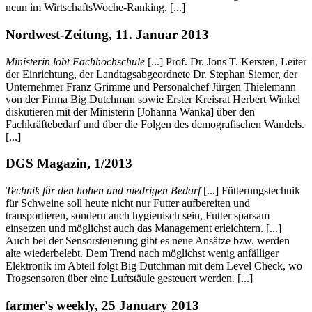
neun im WirtschaftsWoche-Ranking. [...]
Nordwest-Zeitung, 11. Januar 2013
Ministerin lobt Fachhochschule
[...] Prof. Dr. Jons T. Kersten, Leiter
der Einrichtung, der Landtagsabgeordnete Dr. Stephan Siemer, der
Unternehmer Franz Grimme und Personalchef Jürgen Thielemann
von der Firma Big Dutchman sowie Erster Kreisrat Herbert Winkel
diskutieren mit der Ministerin [Johanna Wanka] über den
Fachkräftebedarf und über die Folgen des demografischen Wandels.
[...]
DGS Magazin, 1/2013
Technik für den hohen und niedrigen Bedarf
[...] Fütterungstechnik
für Schweine soll heute nicht nur Futter aufbereiten und
transportieren, sondern auch hygienisch sein, Futter sparsam
einsetzen und möglichst auch das Management erleichtern. [...]
Auch bei der Sensorsteuerung gibt es neue Ansätze bzw. werden
alte wiederbelebt. Dem Trend nach möglichst wenig anfälliger
Elektronik im Abteil folgt Big Dutchman mit dem Level Check, wo
Trogsensoren über eine Luftstäule gesteuert werden. [...]
farmer's weekly, 25 January 2013