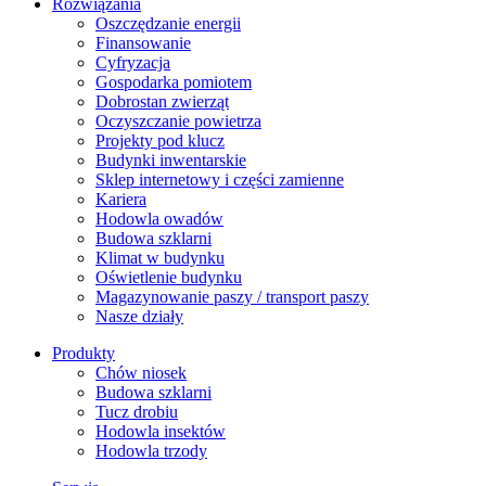
Rozwiązania
​Oszczędzanie energii
Finansowanie
Cyfryzacja
Gospodarka pomiotem
Dobrostan zwierząt
Oczyszczanie powietrza
Projekty pod klucz
Budynki inwentarskie
Sklep internetowy i części zamienne
Kariera
Hodowla owadów
Budowa szklarni
Klimat w budynku
Oświetlenie budynku
Magazynowanie paszy / transport paszy
Nasze działy
Produkty
Chów niosek
Budowa szklarni
Tucz drobiu
Hodowla insektów
Hodowla trzody