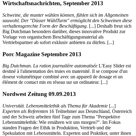
Wirtschaftsnachrichten, September 2013
Schweine, die munter wühlen können, fühlen sich im Allgemeinen
sauwohl. Der "Düsser WühlTurm" ermöglicht den Schweinen diese
verhaltensgerechte Form der Beschäftigung.
[...] Deshalb freut sich
Big Dutchman besonders darüber, dieses innovative Produkt zur
Vorlage von organischem Beschäftigungsmaterial als
Vertriebspartner ab sofort exklusiv anbieten zu dürfen. [...]
Porc Magazine Septembre 2013
Big Dutchman. La ration journalière automatisée
L'Easy Slider est
destiné à l'alimentation des truies en maternité. Il se compose d'un
doseur volumétrique combiné avec un appareil de dosage et un
élément de contact mis en réseau sur un ordinateur. [...]
Nordwest Zeitung 09.09.2013
Universität. Lebensmittelethik als Thema für Akademie
[...]
Experten als Referenten
16 Teilnehmer aus Deutschland, Österreich
und der Schweiz arbeiten fünf Tage zum Thema "Perspektive
Lebensmittelethik: Wie ernähren wir uns morgen?". Im Fokus
standen Fragen der Ethik in Produktion, Vertrieb und die
Spekulation mit Lebensmitteln. Experten und Praktiker, unter ihnen