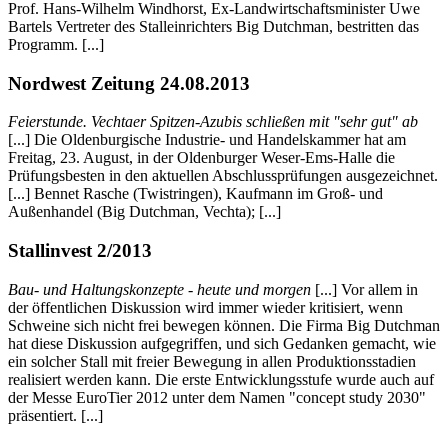
Prof. Hans-Wilhelm Windhorst, Ex-Landwirtschaftsminister Uwe
Bartels Vertreter des Stalleinrichters Big Dutchman, bestritten das
Programm. [...]
Nordwest Zeitung 24.08.2013
Feierstunde. Vechtaer Spitzen-Azubis schließen mit "sehr gut" ab
[...] Die Oldenburgische Industrie- und Handelskammer hat am
Freitag, 23. August, in der Oldenburger Weser-Ems-Halle die
Prüfungsbesten in den aktuellen Abschlussprüfungen ausgezeichnet.
[...] Bennet Rasche (Twistringen), Kaufmann im Groß- und
Außenhandel (Big Dutchman, Vechta); [...]
Stallinvest 2/2013
Bau- und Haltungskonzepte - heute und morgen
[...] Vor allem in
der öffentlichen Diskussion wird immer wieder kritisiert, wenn
Schweine sich nicht frei bewegen können. Die Firma Big Dutchman
hat diese Diskussion aufgegriffen, und sich Gedanken gemacht, wie
ein solcher Stall mit freier Bewegung in allen Produktionsstadien
realisiert werden kann. Die erste Entwicklungsstufe wurde auch auf
der Messe EuroTier 2012 unter dem Namen "concept study 2030"
präsentiert. [...]