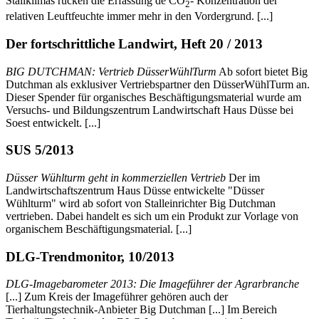
Stallklimas rücken die Erfassung de CO
- Konzentration der
2
relativen Leuftfeuchte immer mehr in den Vordergrund. [...]
Der fortschrittliche Landwirt, Heft 20 / 2013
BIG DUTCHMAN: Vertrieb DüsserWühlTurm
Ab sofort bietet Big
Dutchman als exklusiver Vertriebspartner den DüsserWühlTurm an.
Dieser Spender für organisches Beschäftigungsmaterial wurde am
Versuchs- und Bildungszentrum Landwirtschaft Haus Düsse bei
Soest entwickelt. [...]
SUS 5/2013
Düsser Wühlturm geht in kommerziellen Vertrieb
Der im
Landwirtschaftszentrum Haus Düsse entwickelte "Düsser
Wühlturm" wird ab sofort von Stalleinrichter Big Dutchman
vertrieben. Dabei handelt es sich um ein Produkt zur Vorlage von
organischem Beschäftigungsmaterial. [...]
DLG-Trendmonitor, 10/2013
DLG-Imagebarometer 2013: Die Imageführer der Agrarbranche
[...] Zum Kreis der Imageführer gehören auch der
Tierhaltungstechnik-Anbieter Big Dutchman [...] Im Bereich