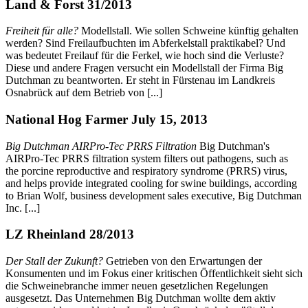
Land & Forst 31/2013
Freiheit für alle?
Modellstall. Wie sollen Schweine künftig gehalten
werden? Sind Freilaufbuchten im Abferkelstall praktikabel? Und
was bedeutet Freilauf für die Ferkel, wie hoch sind die Verluste?
Diese und andere Fragen versucht ein Modellstall der Firma Big
Dutchman zu beantworten. Er steht in Fürstenau im Landkreis
Osnabrück auf dem Betrieb von [...]
National Hog Farmer July 15, 2013
Big Dutchman AIRPro-Tec PRRS Filtration
Big Dutchman's
AIRPro-Tec PRRS filtration system filters out pathogens, such as
the porcine reproductive and respiratory syndrome (PRRS) virus,
and helps provide integrated cooling for swine buildings, according
to Brian Wolf, business development sales executive, Big Dutchman
Inc. [...]
LZ Rheinland 28/2013
Der Stall der Zukunft?
Getrieben von den Erwartungen der
Konsumenten und im Fokus einer kritischen Öffentlichkeit sieht sich
die Schweinebranche immer neuen gesetzlichen Regelungen
ausgesetzt. Das Unternehmen Big Dutchman wollte dem aktiv