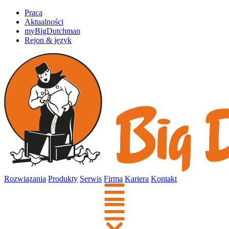
Praca
Aktualności
myBigDutchman
Rejon & język
Rozwiązania
Produkty
Serwis
Firma
Kariera
Kontakt