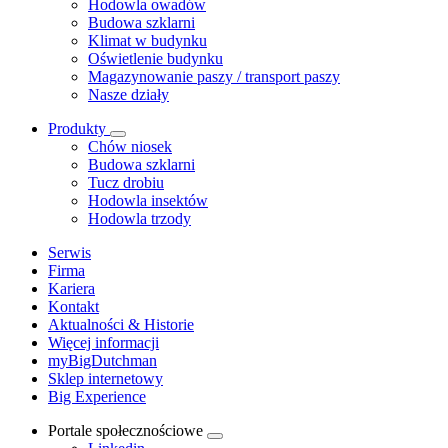
Hodowla owadów
Budowa szklarni
Klimat w budynku
Oświetlenie budynku
Magazynowanie paszy / transport paszy
Nasze działy
Produkty
Chów niosek
Budowa szklarni
Tucz drobiu
Hodowla insektów
Hodowla trzody
Serwis
Firma
Kariera
Kontakt
Aktualności & Historie
Więcej informacji
myBigDutchman
Sklep internetowy
Big Experience
Portale społecznościowe