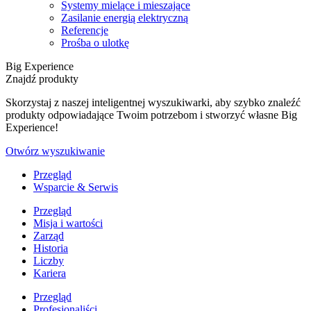
Systemy mielące i mieszające
Zasilanie energią elektryczną
Referencje
Prośba o ulotkę
Big Experience
Znajdź produkty
Skorzystaj z naszej inteligentnej wyszukiwarki, aby szybko znaleźć
produkty odpowiadające Twoim potrzebom i stworzyć własne Big
Experience!
Otwórz wyszukiwanie
Przegląd
Wsparcie & Serwis
Przegląd
Misja i wartości
Zarząd
Historia
Liczby
Kariera
Przegląd
Profesjonaliści