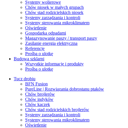
Systemy wolierowe
Chów niosek w małych grupach
Chów stad rodzicielskich niosek
Systemy zarządzania i kontroli
Systemy sterowania mikroklimatem
Oświetlenie
Gospodarka odpadami
Magazynowanie paszy / transport paszy
Zasilanie energią elektryczną
Referencje
Prośba o ulotkę
Budowa szklarni
Wszystkie informacje i produkty
Prośba o ulotkę
Tucz drobiu
BFN Fusion
PureLine | Rozwiązania dobrostanu ptaków
Chów brojlerów
Chów indyków
Chów kaczek
Chów stad rodzicielskich brojlerów
Systemy zarządzania i kontroli
Systemy sterowania mikroklimatem
Oświetlenie