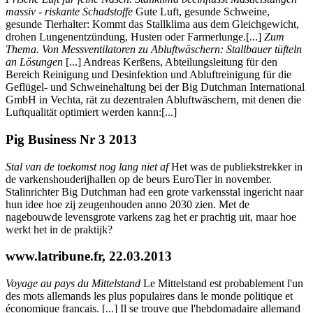
massiv - riskante Schadstoffe
Gute Luft, gesunde Schweine,
gesunde Tierhalter: Kommt das Stallklima aus dem Gleichgewicht,
drohen Lungenentzündung, Husten oder Farmerlunge.[...]
Zum
Thema. Von Messventilatoren zu Abluftwäschern: Stallbauer tüfteln
an Lösungen
[...] Andreas Kerßens, Abteilungsleitung für den
Bereich Reinigung und Desinfektion und Abluftreinigung für die
Geflügel- und Schweinehaltung bei der Big Dutchman International
GmbH in Vechta, rät zu dezentralen Abluftwäschern, mit denen die
Luftqualität optimiert werden kann:[...]
Pig Business Nr 3 2013
Stal van de toekomst nog lang niet af
Het was de publiekstrekker in
de varkenshouderijhallen op de beurs EuroTier in november.
Stalinrichter Big Dutchman had een grote varkensstal ingericht naar
hun idee hoe zij zeugenhouden anno 2030 zien. Met de
nagebouwde levensgrote varkens zag het er prachtig uit, maar hoe
werkt het in de praktijk?
www.latribune.fr, 22.03.2013
Voyage au pays du Mittelstand
Le Mittelstand est probablement l'un
des mots allemands les plus populaires dans le monde politique et
économique francais. [...] Il se trouve que l'hebdomadaire allemand