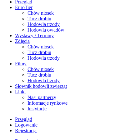
Przegląd
EuroTier
Chów niosek
Tucz drobiu
Hodowla trzody
Hodowla owadów
Wystawy / Terminy
Zdjęcia
Chów niosek
Tucz drobiu
Hodowla trzody
Filmy
Chów niosek
Tucz drobiu
Hodowla trzody
Słownik hodowli zwierząt
Linki
Nasi partnerzy
Informacje rynkowe
Instytucje
Przegląd
Logowanie
Rejestracja