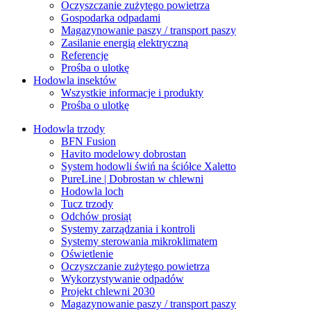
Oczyszczanie zużytego powietrza
Gospodarka odpadami
Magazynowanie paszy / transport paszy
Zasilanie energią elektryczną
Referencje
Prośba o ulotkę
Hodowla insektów
Wszystkie informacje i produkty
Prośba o ulotkę
Hodowla trzody
BFN Fusion
Havito modelowy dobrostan
System hodowli świń na ściółce Xaletto
PureLine | Dobrostan w chlewni
Hodowla loch
Tucz trzody
Odchów prosiąt
Systemy zarządzania i kontroli
Systemy sterowania mikroklimatem
Oświetlenie
Oczyszczanie zużytego powietrza
Wykorzystywanie odpadów
Projekt chlewni 2030
Magazynowanie paszy / transport paszy