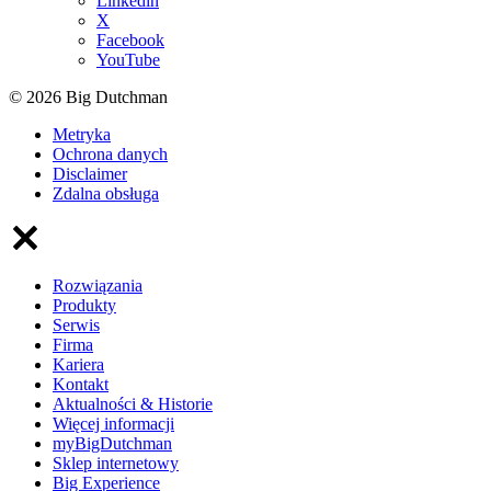
Linkedin
X
Facebook
YouTube
© 2026 Big Dutchman
Metryka
Ochrona danych
Disclaimer
Zdalna obsługa
Rozwiązania
Produkty
Serwis
Firma
Kariera
Kontakt
Aktualności & Historie
Więcej informacji
myBigDutchman
Sklep internetowy
Big Experience