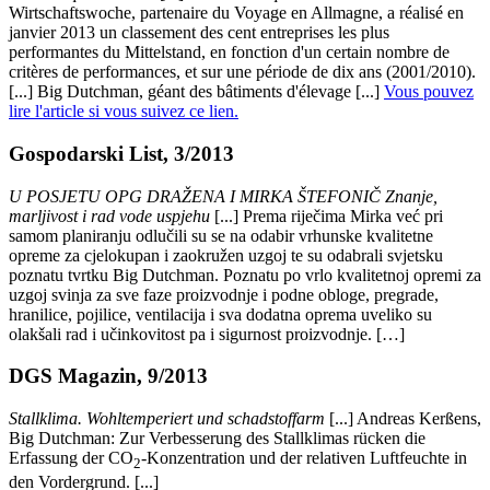
Wirtschaftswoche, partenaire du Voyage en Allmagne, a réalisé en
janvier 2013 un classement des cent entreprises les plus
performantes du Mittelstand, en fonction d'un certain nombre de
critères de performances, et sur une période de dix ans (2001/2010).
[...] Big Dutchman, géant des bâtiments d'élevage [...]
Vous pouvez
lire l'article si vous suivez ce lien.
Gospodarski List, 3/2013
U POSJETU OPG DRAŽENA I MIRKA ŠTEFONIČ Znanje,
marljivost i rad vode uspjehu
[...] Prema riječima Mirka već pri
samom planiranju odlučili su se na odabir vrhunske kvalitetne
opreme za cjelokupan i zaokružen uzgoj te su odabrali svjetsku
poznatu tvrtku Big Dutchman. Poznatu po vrlo kvalitetnoj opremi za
uzgoj svinja za sve faze proizvodnje i podne obloge, pregrade,
hranilice, pojilice, ventilacija i sva dodatna oprema uveliko su
olakšali rad i učinkovitost pa i sigurnost proizvodnje. […]
DGS Magazin, 9/2013
Stallklima. Wohltemperiert und schadstoffarm
[...] Andreas Kerßens,
Big Dutchman: Zur Verbesserung des Stallklimas rücken die
Erfassung der CO
-Konzentration und der relativen Luftfeuchte in
2
den Vordergrund. [...]