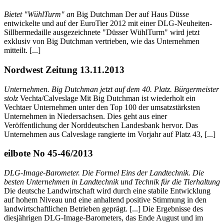
Bietet "WühlTurm" an
Big Dutchman Der auf Haus Düsse
entwickelte und auf der EuroTier 2012 mit einer DLG-Neuheiten-
Sillbermedaille ausgezeichnete "Düsser WühlTurm" wird jetzt
exklusiv von Big Dutchman vertrieben, wie das Unternehmen
mitteilt. [...]
Nordwest Zeitung 13.11.2013
Unternehmen. Big Dutchman jetzt auf dem 40. Platz. Bürgermeister
stolz
Vechta/Calveslage Mit Big Dutchman ist wiederholt ein
Vechtaer Unternehmen unter den Top 100 der umsatzstärksten
Unternehmen in Niedersachsen. Dies geht aus einer
Veröffentlichung der Norddeutschen Landesbank hervor. Das
Unternehmen aus Calveslage rangierte im Vorjahr auf Platz 43, [...]
eilbote No 45-46/2013
DLG-Image-Barometer. Die Formel Eins der Landtechnik. Die
besten Unternehmen in Landtechnik und Technik für die Tierhaltung
Die deutsche Landwirtschaft wird durch eine stabile Entwicklung
auf hohem Niveau und eine anhaltend positive Stimmung in den
landwirtschaftlichen Betrieben geprägt. [...] Die Ergebnisse des
diesjährigen DLG-Image-Barometers, das Ende August und im