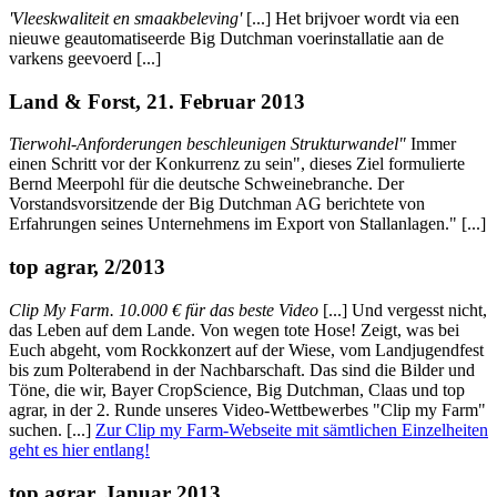
'Vleeskwaliteit en smaakbeleving'
[...] Het brijvoer wordt via een
nieuwe geautomatiseerde Big Dutchman voerinstallatie aan de
varkens geevoerd [...]
Land & Forst, 21. Februar 2013
Tierwohl-Anforderungen beschleunigen Strukturwandel"
Immer
einen Schritt vor der Konkurrenz zu sein", dieses Ziel formulierte
Bernd Meerpohl für die deutsche Schweinebranche. Der
Vorstandsvorsitzende der Big Dutchman AG berichtete von
Erfahrungen seines Unternehmens im Export von Stallanlagen." [...]
top agrar, 2/2013
Clip My Farm. 10.000 € für das beste Video
[...] Und vergesst nicht,
das Leben auf dem Lande. Von wegen tote Hose! Zeigt, was bei
Euch abgeht, vom Rockkonzert auf der Wiese, vom Landjugendfest
bis zum Polterabend in der Nachbarschaft. Das sind die Bilder und
Töne, die wir, Bayer CropScience, Big Dutchman, Claas und top
agrar, in der 2. Runde unseres Video-Wettbewerbes "Clip my Farm"
suchen. [...]
Zur Clip my Farm-Webseite mit sämtlichen Einzelheiten
geht es hier entlang!
top agrar, Januar 2013