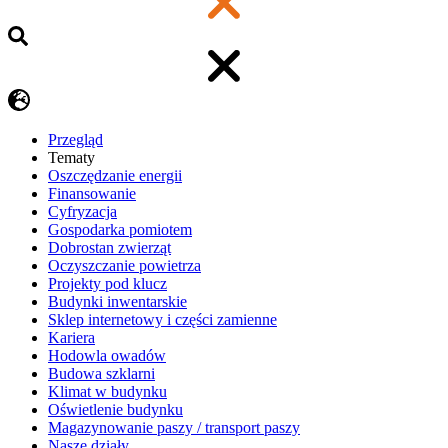
Przegląd
Tematy
​Oszczędzanie energii
Finansowanie
Cyfryzacja
Gospodarka pomiotem
Dobrostan zwierząt
Oczyszczanie powietrza
Projekty pod klucz
Budynki inwentarskie
Sklep internetowy i części zamienne
Kariera
Hodowla owadów
Budowa szklarni
Klimat w budynku
Oświetlenie budynku
Magazynowanie paszy / transport paszy
Nasze działy