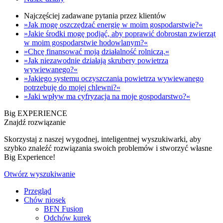
Najczęściej zadawane pytania przez klientów
»Jak mogę oszczędzać energię w moim gospodarstwie?«
»Jakie środki mogę podjąć, aby poprawić dobrostan zwierząt
w moim gospodarstwie hodowlanym?«
»Chcę finansować moją działalność rolniczą.«
»Jak niezawodnie działają skrubery powietrza
wywiewanego?«
»Jakiego systemu oczyszczania powietrza wywiewanego
potrzebuję do mojej chlewni?«
»Jaki wpływ ma cyfryzacja na moje gospodarstwo?«
Big EXPERIENCE
Znajdź rozwiązanie
Skorzystaj z naszej wygodnej, inteligentnej wyszukiwarki, aby
szybko znaleźć rozwiązania swoich problemów i stworzyć własne
Big Experience!
Otwórz wyszukiwanie
Przegląd
Chów niosek
BFN Fusion
Odchów kurek